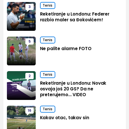
Tenis
3
Reketiranje u Londonu: Federer
razbio maler sa Đokovićem!
Tenis
5
Ne palite alarme FOTO
Tenis
2
Reketiranje u Londonu: Novak
osvaja još 20 GS? Da ne
preterujemo... VIDEO
Tenis
16
Kakav otac, takav sin