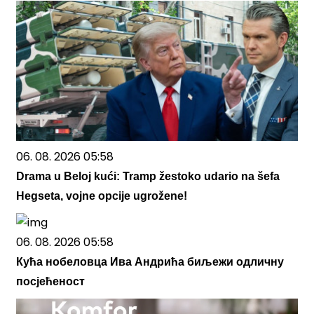
06. 08. 2026 05:58
Drama u Beloj kući: Tramp žestoko udario na šefa
Hegseta, vojne opcije ugrožene!
06. 08. 2026 05:58
Кућа нобеловца Ива Андрића биљежи одличну
посјећеност