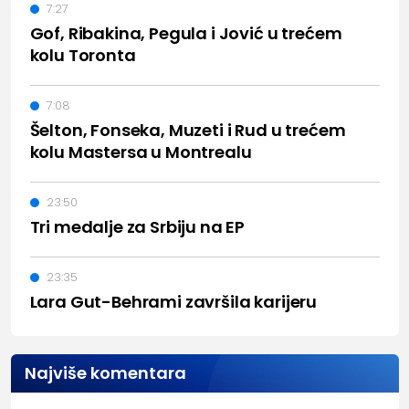
7:27
Gof, Ribakina, Pegula i Jović u trećem
kolu Toronta
7:08
Šelton, Fonseka, Muzeti i Rud u trećem
kolu Mastersa u Montrealu
23:50
Tri medalje za Srbiju na EP
23:35
Lara Gut-Behrami završila karijeru
Najviše komentara