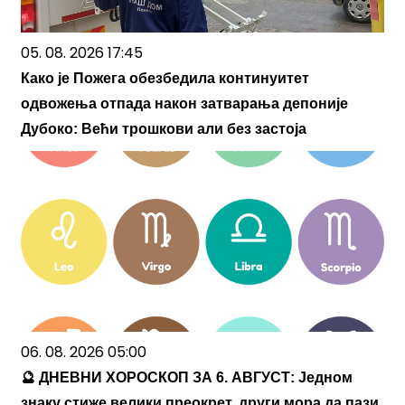
05. 08. 2026 17:45
Како је Пожега обезбедила континуитет
одвожења отпада након затварања депоније
Дубоко: Већи трошкови али без застоја
06. 08. 2026 05:00
🔮 ДНЕВНИ ХОРОСКОП ЗА 6. АВГУСТ: Једном
знаку стиже велики преокрет, други мора да пази