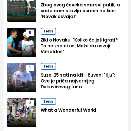
Zbog ovog čoveka smo svi patili, a
sada nam stavlja osmeh na lice:
"Novak osvaja!"
Tenis
5
Ziki o Novaku: "Koliko će još igrati?
To ne zna ni on; Može da osvoji
Vimbldon"
Tenis
1
Suze, 25 sati na kiši i čuveni "Kju":
Ovo je priča najvernijeg
Đokovićevog fana
Tenis
2
What a Wonderful World