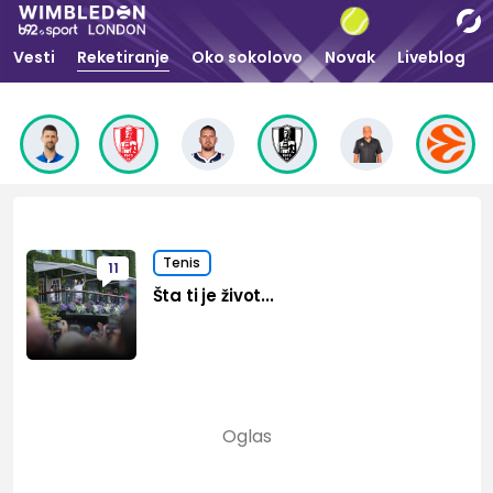
Vesti
Reketiranje
Oko sokolovo
Novak
Liveblog
Tenis
11
Šta ti je život...