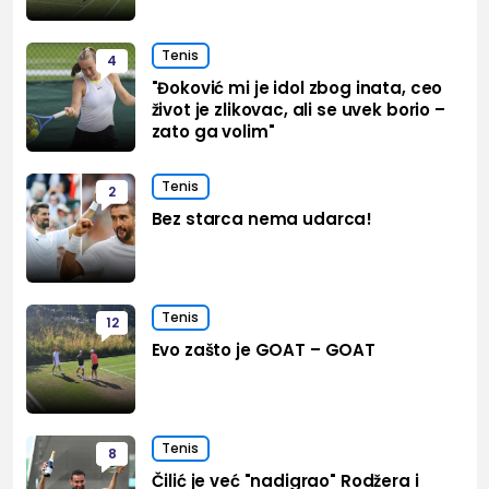
Tenis
4
"Đoković mi je idol zbog inata, ceo
život je zlikovac, ali se uvek borio –
zato ga volim"
Tenis
2
Bez starca nema udarca!
Tenis
12
Evo zašto je GOAT – GOAT
Tenis
8
Čilić je već "nadigrao" Rodžera i