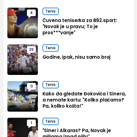
Tenis
4
Čuvena teniserka za B92.sport:
"Novak je u pravu; To je
pros***vanje"
Tenis
29
Godine, ipak, nisu samo broj
Tenis
0
Kako da gledate Đokovića i Sinera,
a nemate kartu: "Koliko plaćamo?
Pa, koliko košta!"
Tenis
1
"Siner i Alkaras? Pa, Novak je
miljama iznad njih!"