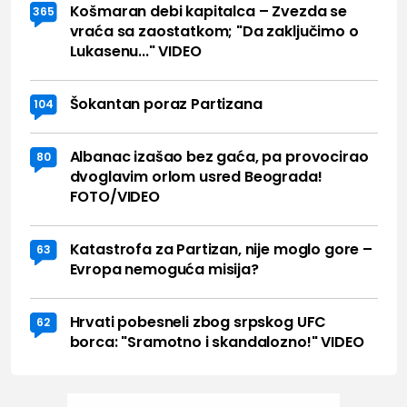
Košmaran debi kapitalca – Zvezda se
365
vraća sa zaostatkom; "Da zaključimo o
Lukasenu..." VIDEO
Šokantan poraz Partizana
104
Albanac izašao bez gaća, pa provocirao
80
dvoglavim orlom usred Beograda!
FOTO/VIDEO
Katastrofa za Partizan, nije moglo gore –
63
Evropa nemoguća misija?
Hrvati pobesneli zbog srpskog UFC
62
borca: "Sramotno i skandalozno!" VIDEO