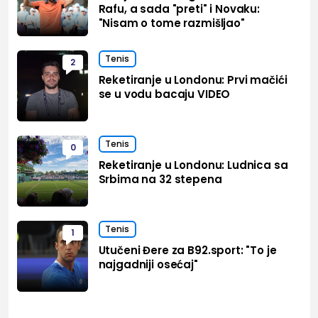
Rafu, a sada "preti" i Novaku:
"Nisam o tome razmišljao"
Tenis
2
Reketiranje u Londonu: Prvi mačići
se u vodu bacaju VIDEO
Tenis
0
Reketiranje u Londonu: Ludnica sa
Srbima na 32 stepena
Tenis
1
Utučeni Đere za B92.sport: "To je
najgadniji osećaj"