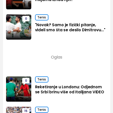
Tenis
0
"Novak? Samo je fizički pitanje,
videli smo šta se desilo Dimitrovu..."
Tenis
0
Reketiranje u Londonu: Odjednom
se Srbi brinu više od Italijana VIDEO
Tenis
15