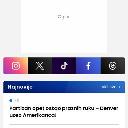
Najnovije
Vidi sve
7:51
Partizan opet ostao praznih ruku – Denver
uzeo Amerikanca!