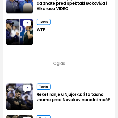
da znate pred spektakl Đokovića i
Alkarasa VIDEO
Tenis
7
WTF
Tenis
7
Reketiranje u Njujorku: Šta tačno
znamo pred Novakov naredni meč?