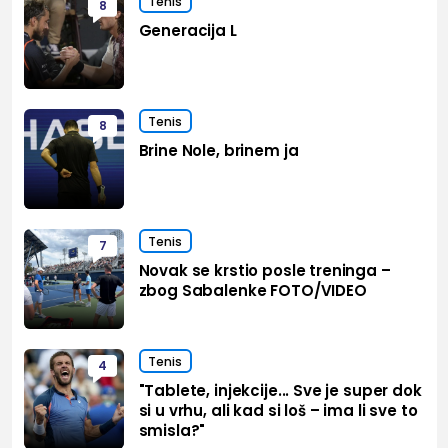
Tenis
8
Generacija L
Tenis
8
Brine Nole, brinem ja
Tenis
7
Novak se krstio posle treninga –
zbog Sabalenke FOTO/VIDEO
Tenis
4
"Tablete, injekcije... Sve je super dok
si u vrhu, ali kad si loš – ima li sve to
smisla?"