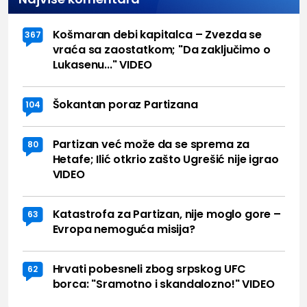
Košmaran debi kapitalca – Zvezda se
367
vraća sa zaostatkom; "Da zaključimo o
Lukasenu..." VIDEO
Šokantan poraz Partizana
104
Partizan već može da se sprema za
80
Hetafe; Ilić otkrio zašto Ugrešić nije igrao
VIDEO
Katastrofa za Partizan, nije moglo gore –
63
Evropa nemoguća misija?
Hrvati pobesneli zbog srpskog UFC
62
borca: "Sramotno i skandalozno!" VIDEO