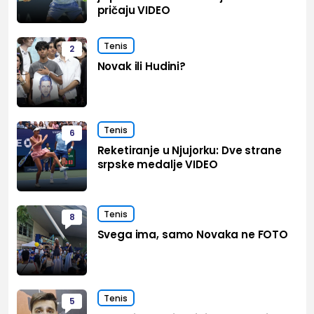
pričaju VIDEO
Tenis
2
Novak ili Hudini?
Tenis
6
Reketiranje u Njujorku: Dve strane
srpske medalje VIDEO
Tenis
8
Svega ima, samo Novaka ne FOTO
Tenis
5