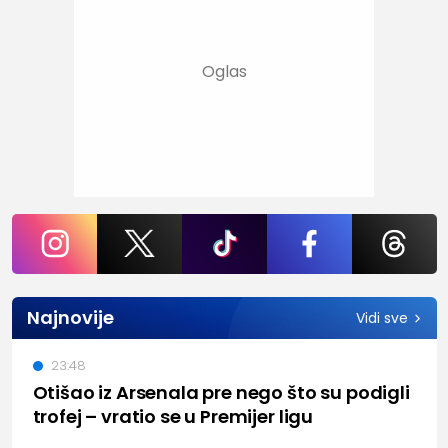
Najnovije
Vidi sve
23:48
Otišao iz Arsenala pre nego što su podigli
trofej – vratio se u Premijer ligu