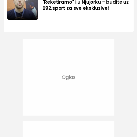
"Reketiramo" i u Njujorku – budite uz
B92.sport za sve ekskluzive!