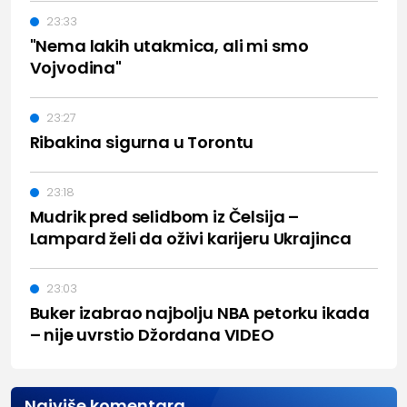
23:33
"Nema lakih utakmica, ali mi smo
Vojvodina"
23:27
Ribakina sigurna u Torontu
23:18
Mudrik pred selidbom iz Čelsija –
Lampard želi da oživi karijeru Ukrajinca
23:03
Buker izabrao najbolju NBA petorku ikada
– nije uvrstio Džordana VIDEO
Najviše komentara