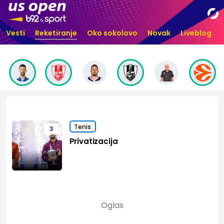
Vesti
Reketiranje
Oko sokolovo
Novak
Liveblog
Tenis
3
Privatizacija