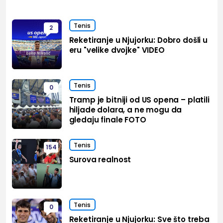
Tenis
2
Reketiranje u Njujorku: Dobro došli u
eru "velike dvojke" VIDEO
Tenis
0
Tramp je bitniji od US opena – platili
hiljade dolara, a ne mogu da
gledaju finale FOTO
Tenis
154
Surova realnost
Tenis
0
Reketiranje u Njujorku: Sve što treba