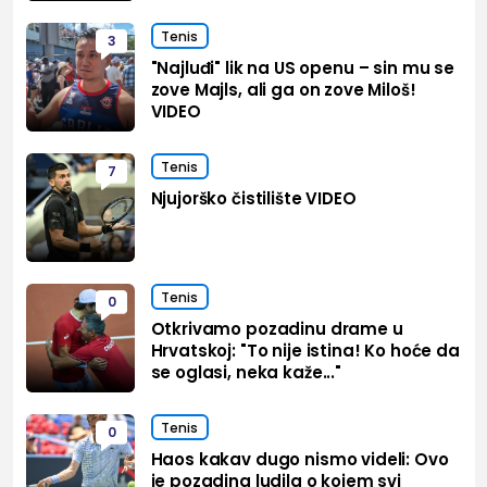
Tenis
3
"Najluđi" lik na US openu – sin mu se
zove Majls, ali ga on zove Miloš!
VIDEO
Tenis
7
Njujorško čistilište VIDEO
Tenis
0
Otkrivamo pozadinu drame u
Hrvatskoj: "To nije istina! Ko hoće da
se oglasi, neka kaže..."
Tenis
0
Haos kakav dugo nismo videli: Ovo
je pozadina ludila o kojem svi