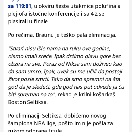
sa 119:81
, u okviru šeste utakmice polufinala
plej-ofa istočne konferencije i sa 4:2 se
plasirali u finale.
Po rečima, Braunu je teško pala eliminacija.
"Stvari nisu išle nama na ruku ove godine,
nismo imali sreće. Ipak držimo glavu gore bez
obzira na sve. Poraz od Niksa sam doživeo kao
da sam umro. Ipak, uvek su me učili da postoji
život posle smrti. Tako da smo spremni na šta
god da je sledeći, gde god nas put odvede ja ću
biti spreman na to"
, rekao je krilni košarkaš
Boston Seltiksa.
Po eliminaciji Seltiksa, dobićemo novog
šampiona NBA lige, pošto im nije pošla za
rukom odbrana titule.