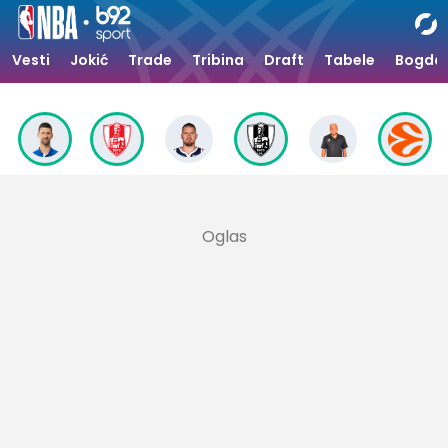
Vesti
Jokić
Trade
Tribina
Draft
Tabele
Bogdan