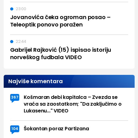
23:00
Jovanovića čeka ogroman posao –
Teleoptik ponovo poražen
22:44
Gabrijel Rajković (15) ispisao istoriju
norveškog fudbala VIDEO
Najviše komentara
Košmaran debi kapitalca – Zvezda se
367
vraća sa zaostatkom; "Da zaključimo o
Lukasenu..." VIDEO
Šokantan poraz Partizana
104