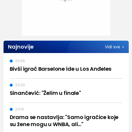
Najnovije
Vidi sve
23:45
Bivši igrač Barselone ide u Los Anđeles
23:30
Sinančević: "Želim u finale"
23:14
Drama se nastavlja: "Samo igračice koje
su žene mogu u WNBA, ali..."