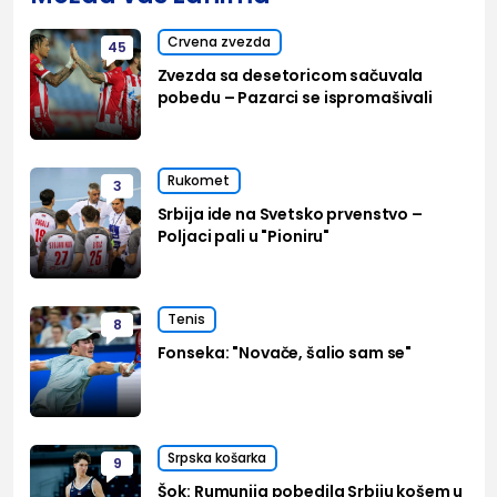
Crvena zvezda
45
Zvezda sa desetoricom sačuvala
pobedu – Pazarci se ispromašivali
Rukomet
3
Srbija ide na Svetsko prvenstvo –
Poljaci pali u "Pioniru"
Tenis
8
Fonseka: "Novače, šalio sam se"
Srpska košarka
9
Šok: Rumunija pobedila Srbiju košem u