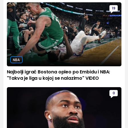
19
NBA
Najbolji igrač Bostona opleo po Embidu i NBA:
"Takva je liga u kojoj se nalazimo" VIDEO
0