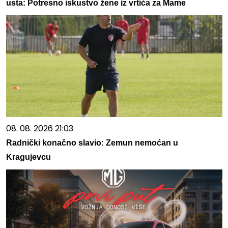
usta: Potresno iskustvo žene iz vrtića za Mame
08. 08. 2026 21:03
Radnički konačno slavio: Zemun nemoćan u
Kragujevcu