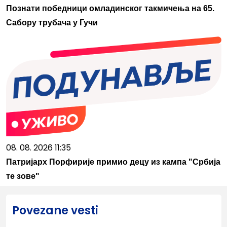
Познати победници омладинског такмичења на 65.
Сабору трубача у Гучи
08. 08. 2026 11:35
Патријарх Порфирије примио децу из кампа "Србија
те зове"
Povezane vesti