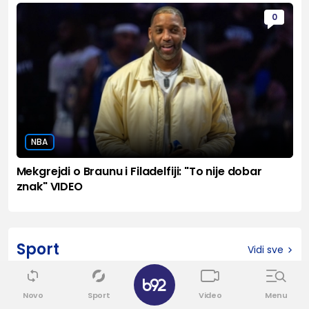
0
NBA
Mekgrejdi o Braunu i Filadelfiji: "To nije dobar
znak" VIDEO
Sport
Vidi sve
✕
0
Novo
Sport
Video
Menu