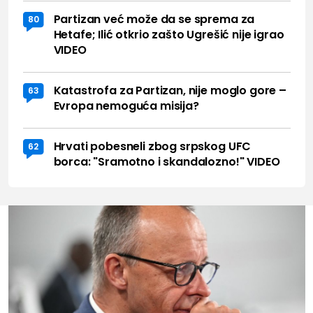
Partizan već može da se sprema za
80
Hetafe; Ilić otkrio zašto Ugrešić nije igrao
VIDEO
Katastrofa za Partizan, nije moglo gore –
63
Evropa nemoguća misija?
Hrvati pobesneli zbog srpskog UFC
62
borca: "Sramotno i skandalozno!" VIDEO