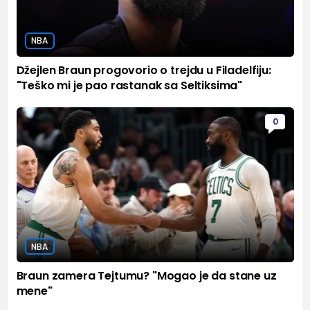
NBA
Džejlen Braun progovorio o trejdu u Filadelfiju:
"Teško mi je pao rastanak sa Seltiksima"
0
NBA
Braun zamera Tejtumu? "Mogao je da stane uz
mene"