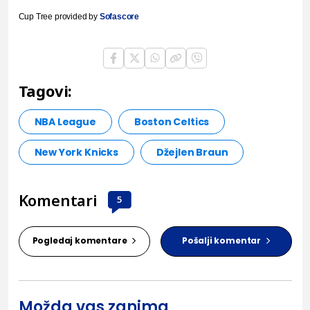
Cup Tree provided by
Sofascore
Tagovi:
NBA League
Boston Celtics
New York Knicks
Džejlen Braun
Komentari
5
Pogledaj komentare
Pošalji komentar
Možda vas zanima