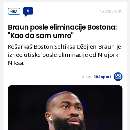
5
17.5.2025.
8:35
NBA
Braun posle eliminacije Bostona:
"Kao da sam umro"
Košarkaš Boston Seltiksa Džejlen Braun je
izneo utiske posle eliminacije od Njujork
Niksa.
Autor:
B92.sport