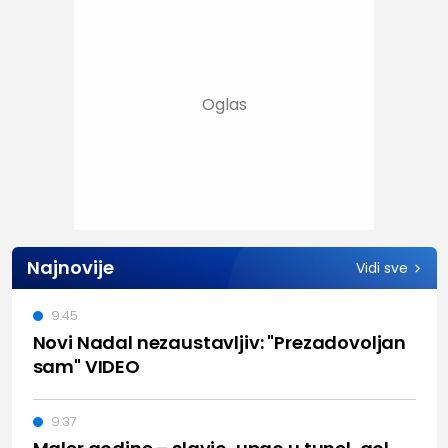
Najnovije
Vidi sve
9:45
Novi Nadal nezaustavljiv: "Prezadovoljan
sam" VIDEO
9:37