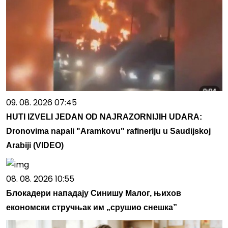
09. 08. 2026 07:45
HUTI IZVELI JEDAN OD NAJRAZORNIJIH UDARA:
Dronovima napali "Aramkovu" rafineriju u Saudijskoj
Arabiji (VIDEO)
08. 08. 2026 10:55
Блокадери нападају Синишу Малог, њихов
економски стручњак им „срушио снешка”