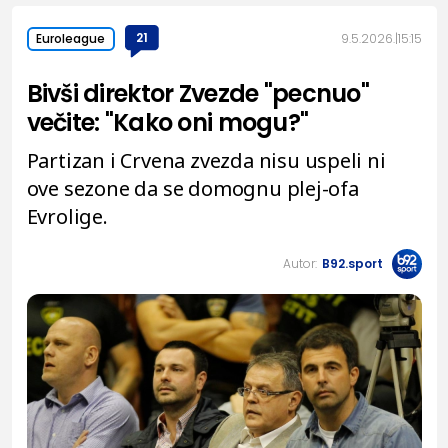
21
9.5.2026.
15:15
Euroleague
Bivši direktor Zvezde "pecnuo"
večite: "Kako oni mogu?"
Partizan i Crvena zvezda nisu uspeli ni
ove sezone da se domognu plej-ofa
Evrolige.
Autor:
B92.sport