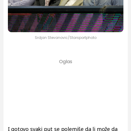
Srdjan Stevanovic/Starsportphoto
I gotovo svaki put se polemiše da li može da