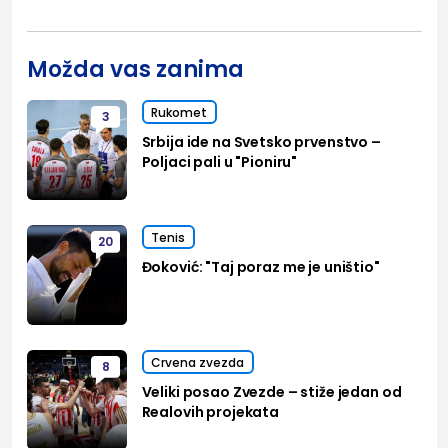
Možda vas zanima
Rukomet
3
Srbija ide na Svetsko prvenstvo –
Poljaci pali u "Pioniru"
Tenis
20
Đoković: "Taj poraz me je uništio"
Crvena zvezda
8
Veliki posao Zvezde – stiže jedan od
Realovih projekata