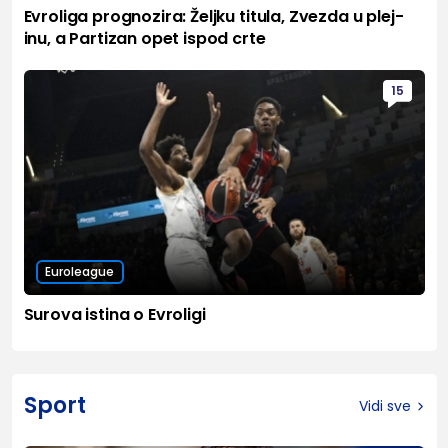
Evroliga prognozira: Željku titula, Zvezda u plej-
inu, a Partizan opet ispod crte
15
Euroleague
Surova istina o Evroligi
Sport
Vidi sve