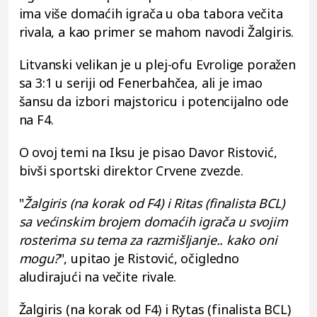
ima više domaćih igrača u oba tabora večita
rivala, a kao primer se mahom navodi Žalgiris.
Litvanski velikan je u plej-ofu Evrolige poražen
sa 3:1 u seriji od Fenerbahčea, ali je imao
šansu da izbori majstoricu i potencijalno ode
na F4.
O ovoj temi na Iksu je pisao Davor Ristović,
bivši sportski direktor Crvene zvezde.
"
Žalgiris (na korak od F4) i Ritas (finalista BCL)
sa većinskim brojem domaćih igrača u svojim
rosterima su tema za razmišljanje.. kako oni
mogu?
", upitao je Ristović, očigledno
aludirajući na večite rivale.
Žalgiris (na korak od F4) i Rytas (finalista BCL)