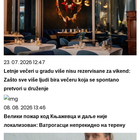
23. 07. 2026 12:47
Letnje večeri u gradu više nisu rezervisane za vikend:
Zašto sve više ljudi bira večeru koja se spontano
pretvori u druženje
08. 08. 2026 13:46
Велики пожар код Књажевца и даље није
локализован: Ватрогасци непрекидно на терену