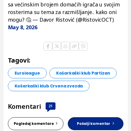
sa većinskim brojem domaćih igrača u svojim
rosterima su tema za razmišljanje.. kako oni
mogu? 🤔 — Davor Ristović (@RistovicOCT)
May 8, 2026
Tagovi:
Euroleague
Košarkaški klub Partizan
Košarkaški klub Crvena zvezda
Komentari
21
Pogledaj komentare
Pošalji komentar