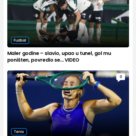
Fudbal
Maler godine – slavio, upao u tunel, gol mu
poništen, povredio se... VIDEO
0
Tenis