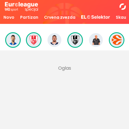
Novo
Partizan
Crvena zvezda
Skaut