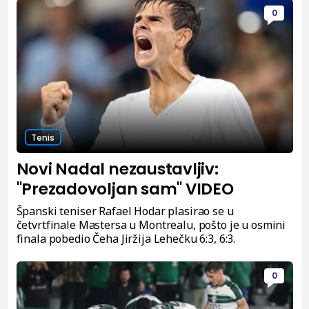
0
Tenis
Novi Nadal nezaustavljiv:
"Prezadovoljan sam" VIDEO
Španski teniser Rafael Hodar plasirao se u
četvrtfinale Mastersa u Montrealu, pošto je u osmini
finala pobedio Čeha Jiržija Lehečku 6:3, 6:3.
0