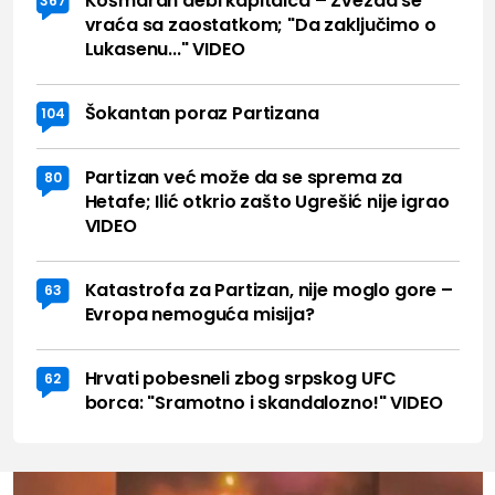
Košmaran debi kapitalca – Zvezda se
367
vraća sa zaostatkom; "Da zaključimo o
Lukasenu..." VIDEO
Šokantan poraz Partizana
104
Partizan već može da se sprema za
80
Hetafe; Ilić otkrio zašto Ugrešić nije igrao
VIDEO
Katastrofa za Partizan, nije moglo gore –
63
Evropa nemoguća misija?
Hrvati pobesneli zbog srpskog UFC
62
borca: "Sramotno i skandalozno!" VIDEO