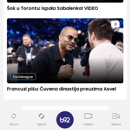
Šok u Torontu: Ispala Sabalenka! VIDEO
0
Euroleague
Francuzi pišu: Čuvena dinastija preuzima Asvel
✕
Novo
Sport
Video
Menu