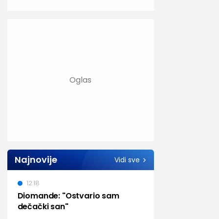
Najnovije
Vidi sve
12:18
Diomande: "Ostvario sam
dečački san"