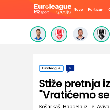
Novo
Partizan
Euroleague
0
Stiže pretnja i
"Vratićemo se
Košarkaši Hapoela iz Tel Aviva