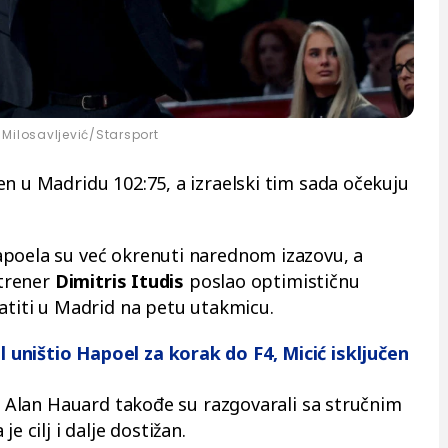
Milosavljević/Starsport
en u Madridu 102:75, a izraelski tim sada očekuju
apoela su već okrenuti narednom izazovu, a
 trener
Dimitris Itudis
poslao optimističnu
ratiti u Madrid na petu utakmicu.
al uništio Hapoel za korak do F4, Micić isključen
 i Alan Hauard takođe su razgovarali sa stručnim
e cilj i dalje dostižan.