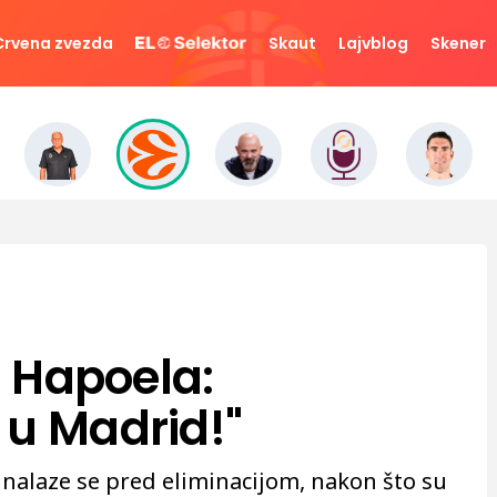
Crvena zvezda
Skaut
Lajvblog
Skener
z Hapoela:
 u Madrid!"
 nalaze se pred eliminacijom, nakon što su