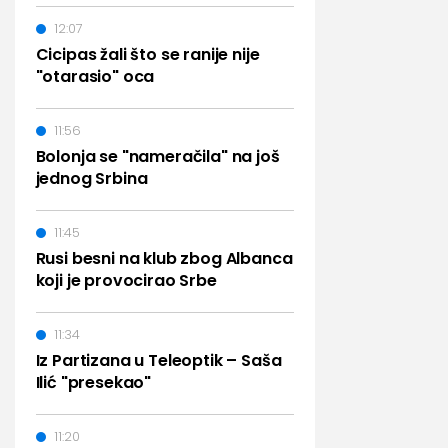
12:07
Cicipas žali što se ranije nije
"otarasio" oca
11:56
Bolonja se "nameračila" na još
jednog Srbina
11:45
Rusi besni na klub zbog Albanca
koji je provocirao Srbe
11:34
Iz Partizana u Teleoptik – Saša
Ilić "presekao"
11:20