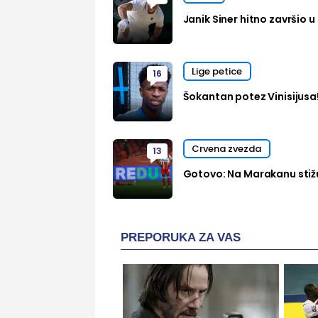
Janik Siner hitno završio u 
Lige petice
16
Šokantan potez Vinisijusa
Crvena zvezda
13
Gotovo: Na Marakanu stižu
PREPORUKA ZA VAS