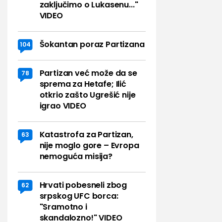
zaključimo o Lukasenu..."
VIDEO
Šokantan poraz Partizana
104
Partizan već može da se
78
sprema za Hetafe; Ilić
otkrio zašto Ugrešić nije
igrao VIDEO
Katastrofa za Partizan,
63
nije moglo gore – Evropa
nemoguća misija?
Hrvati pobesneli zbog
62
srpskog UFC borca:
"Sramotno i
skandalozno!" VIDEO