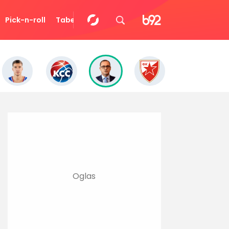
Pick-n-roll
Tabela
Video
Eurocup