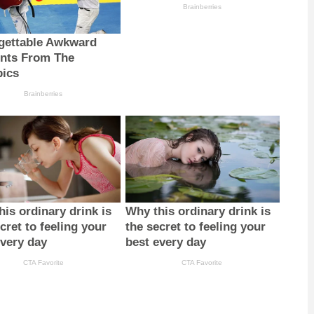
Brainberries
gettable Awkward
nts From The
ics
Brainberries
is ordinary drink is
Why this ordinary drink is
cret to feeling your
the secret to feeling your
every day
best every day
CTA Favorite
CTA Favorite