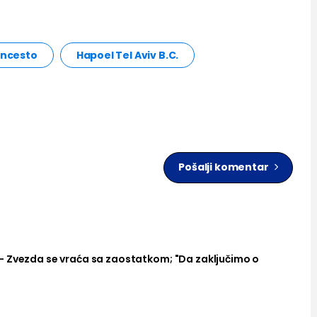
oncesto
Hapoel Tel Aviv B.C.
Pošalji komentar
– Zvezda se vraća sa zaostatkom; "Da zaključimo o