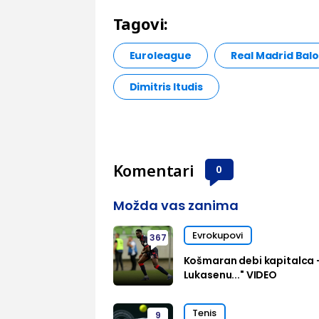
Tagovi:
Euroleague
Real Madrid Bal
Dimitris Itudis
Komentari
0
Možda vas zanima
Evrokupovi
367
Košmaran debi kapitalca 
Lukasenu..." VIDEO
Tenis
9