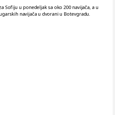
za Sofiju u ponedeljak sa oko 200 navijača, a u
bugarskih navijača u dvorani u Botevgradu.