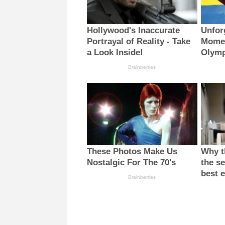
Hollywood's Inaccurate
Unfor
Portrayal of Reality - Take
Mome
a Look Inside!
Olymp
Brainberries
These Photos Make Us
Why th
Nostalgic For The 70's
the se
best 
Brainberries