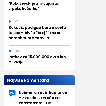
"Pokuševski je značajan za
srpsku košarku"
11:07
Đoković podigao buru u svetu
tenisa – bivša "broj 1" mu se
odmah suprotstavila!
10:56
Ratkov za 15.000.000 evra ide
iz Lacija?
Najviše komentara
Košmaran debi kapitalca
367
– Zvezda se vraća sa
zaostatkom; "Da