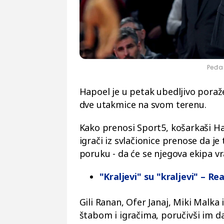
Peđa 
Hapoel je u petak ubedljivo poraž
dve utakmice na svom terenu.
Kako prenosi Sport5, košarkaši H
igrači iz svlačionice prenose da je
poruku - da će se njegova ekipa v
"Kraljevi" su "kraljevi" – Re
Gili Ranan, Ofer Janaj, Miki Malka
štabom i igračima, poručivši im da j