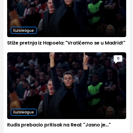
Euroleague
Stiže pretnja iz Hapoela: "Vratićemo se u Madrid!"
0
Euroleague
Itudis prebacio pritisak na Real: "Jasno je..."