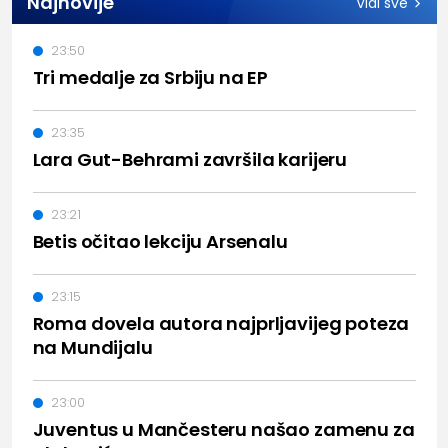
Najnovije
Vidi sve
23:50
Tri medalje za Srbiju na EP
23:35
Lara Gut-Behrami završila karijeru
23:21
Betis očitao lekciju Arsenalu
23:15
Roma dovela autora najprljavijeg poteza
na Mundijalu
23:00
Juventus u Mančesteru našao zamenu za