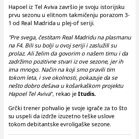
Hapoel iz Tel Aviva završio je svoju istorijsku
prvu sezonu u elitnom takmičenju porazom 3-
1 od Real Madrida u plej-of seriji.
"Pre svega, čestitam Real Madridu na plasmanu
na F4. Bili su bolji u ovoj seriji i zaslužili su
prolaz. Ali želim da govorim o našem timu i da
zadržimo pozitivne stvari iz ove sezone, jer ih
ima mnogo. Način na koji smo pravili tim
tokom leta, i sve okolnosti, pokazuje da se
nešto dobro dešava u košarkaškom projektu
Hapoel Tel Aviva
", rekao je
Itudis.
Grčki trener pohvalio je svoje igrače za to što
su uspeli da izdrže izuzetno teške uslove
tokom debitantske evroligaške sezone.