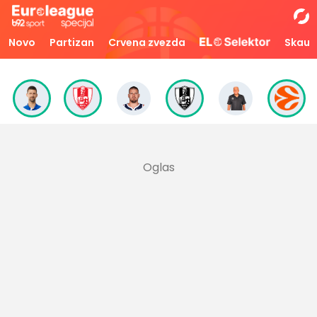
Novo
Partizan
Crvena zvezda
Skaut