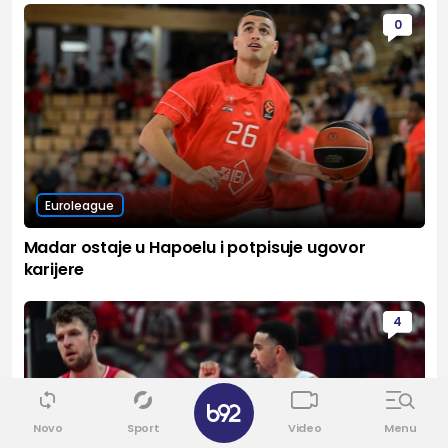
0
Euroleague
Madar ostaje u Hapoelu i potpisuje ugovor
karijere
4
✕
Novo
Sport
Video
Menu