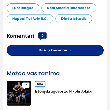
Euroleague
Real Madrid Baloncesto
Hapoel Tel Aviv B.C.
Dimitris Itudis
Komentari
0
Pošalji komentar
Možda vas zanima
NBA
7
Istorijski ugovor za Nikolu Jokića