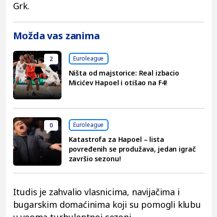
Grk.
Možda vas zanima
Euroleague
2
Ništa od majstorice: Real izbacio
Micićev Hapoel i otišao na F4!
Euroleague
0
Katastrofa za Hapoel – lista
povređenih se produžava, jedan igrač
završio sezonu!
Itudis je zahvalio vlasnicima, navijačima i
bugarskim domaćinima koji su pomogli klubu