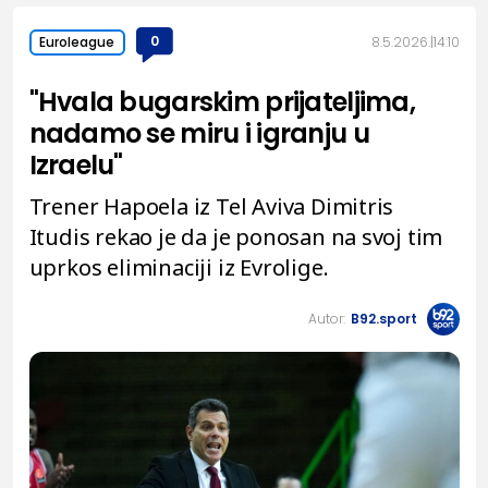
0
8.5.2026.
14:10
Euroleague
"Hvala bugarskim prijateljima,
nadamo se miru i igranju u
Izraelu"
Trener Hapoela iz Tel Aviva Dimitris
Itudis rekao je da je ponosan na svoj tim
uprkos eliminaciji iz Evrolige.
Autor:
B92.sport