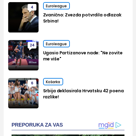
Euroleague
4
Zvanično: Zvezda potvrdila odlazak
Srbina!
Euroleague
24
Ugasio Partizanove nade: "Ne zovite
me više"
Košarka
6
Srbija deklasirala Hrvatsku 42 poena
razlike!
PREPORUKA ZA VAS