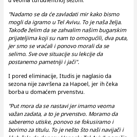
u veoma turbulentnoj sezoni.
"Nadamo se da će zavladati mir kako bismo
mogli da igramo u Tel Avivu. To je naša želja.
Takođe želim da se zahvalim našim bugarskim
prijateljima koji su nam to omogućili, dva puta,
jer smo se vraćali i ponovo morali da se
selimo. Sve ove situacije su lekcije da
postanemo pametniji i jači".
I pored eliminacije, Itudis je naglasio da
sezona nije završena za Hapoel, jer ih čeka
borba u domaćem prvenstvu.
"Put mora da se nastavi jer imamo veoma
važan zadata, a to je prvenstvo. Moramo da
saberemo utiske, ponovo se fokusiramo i
borimo za titulu. To je nešto što naši navijači i