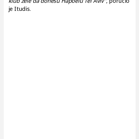
klub žele da donesu Hapoelu Tel Aviv"
, poručio
je Itudis.