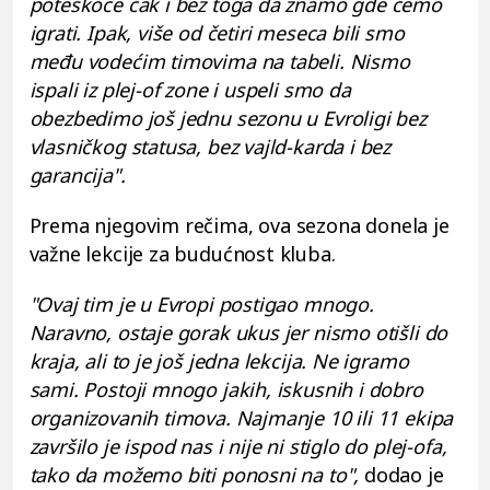
poteškoće čak i bez toga da znamo gde ćemo
igrati. Ipak, više od četiri meseca bili smo
među vodećim timovima na tabeli. Nismo
ispali iz plej-of zone i uspeli smo da
obezbedimo još jednu sezonu u Evroligi bez
vlasničkog statusa, bez vajld-karda i bez
garancija".
Prema njegovim rečima, ova sezona donela je
važne lekcije za budućnost kluba.
"Ovaj tim je u Evropi postigao mnogo.
Naravno, ostaje gorak ukus jer nismo otišli do
kraja, ali to je još jedna lekcija. Ne igramo
sami. Postoji mnogo jakih, iskusnih i dobro
organizovanih timova. Najmanje 10 ili 11 ekipa
završilo je ispod nas i nije ni stiglo do plej-ofa,
tako da možemo biti ponosni na to",
dodao je