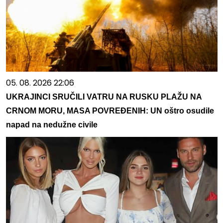
05. 08. 2026 22:06
UKRAJINCI SRUČILI VATRU NA RUSKU PLAŽU NA
CRNOM MORU, MASA POVREĐENIH: UN oštro osudile
napad na nedužne civile