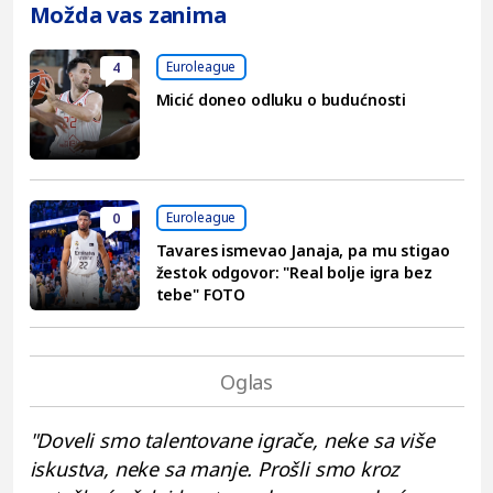
Možda vas zanima
Euroleague
4
Micić doneo odluku o budućnosti
Euroleague
0
Tavares ismevao Janaja, pa mu stigao
žestok odgovor: "Real bolje igra bez
tebe" FOTO
"Doveli smo talentovane igrače, neke sa više
iskustva, neke sa manje. Prošli smo kroz