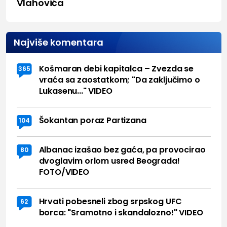
Vlahovića
Najviše komentara
Košmaran debi kapitalca – Zvezda se
365
vraća sa zaostatkom; "Da zaključimo o
Lukasenu..." VIDEO
Šokantan poraz Partizana
104
Albanac izašao bez gaća, pa provocirao
80
dvoglavim orlom usred Beograda!
FOTO/VIDEO
Hrvati pobesneli zbog srpskog UFC
62
borca: "Sramotno i skandalozno!" VIDEO