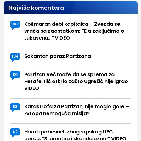
Najviše komentara
Košmaran debi kapitalca – Zvezda se
367
vraća sa zaostatkom; "Da zaključimo o
Lukasenu..." VIDEO
Šokantan poraz Partizana
104
Partizan već može da se sprema za
80
Hetafe; Ilić otkrio zašto Ugrešić nije igrao
VIDEO
Katastrofa za Partizan, nije moglo gore –
63
Evropa nemoguća misija?
Hrvati pobesneli zbog srpskog UFC
62
borca: "Sramotno i skandalozno!" VIDEO