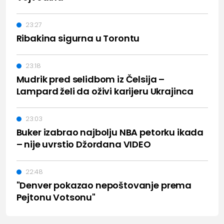
23:27
Ribakina sigurna u Torontu
23:18
Mudrik pred selidbom iz Čelsija –
Lampard želi da oživi karijeru Ukrajinca
23:03
Buker izabrao najbolju NBA petorku ikada
– nije uvrstio Džordana VIDEO
22:48
"Denver pokazao nepoštovanje prema
Pejtonu Votsonu"