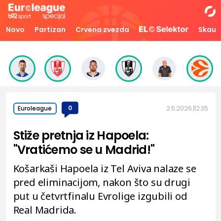
Novo
Partizan
Crvena zvezda
Skaut
0
2.5.2026.
12:35
Euroleague
Stiže pretnja iz Hapoela:
"Vratićemo se u Madrid!"
Košarkaši Hapoela iz Tel Aviva nalaze se
pred eliminacijom, nakon što su drugi
put u četvrtfinalu Evrolige izgubili od
Real Madrida.