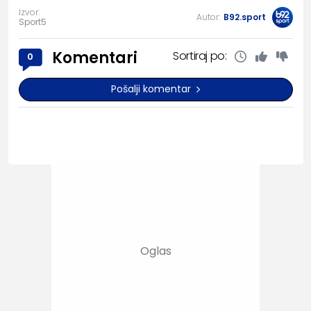
Izvor:
Autor:
B92.sport
Sport5
Komentari
Sortiraj po:
0
Pošalji komentar