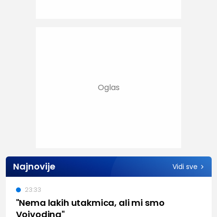
Najnovije
Vidi sve
23:33
"Nema lakih utakmica, ali mi smo
Vojvodina"