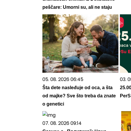
peščare: Umorni su, ali ne staju
05. 08. 2026 06:45
03. 0
Šta dete nasleđuje od oca, a šta
25.0
od majke? Sve što treba da znate
PerSu
o genetici
07. 08. 2026 09:14