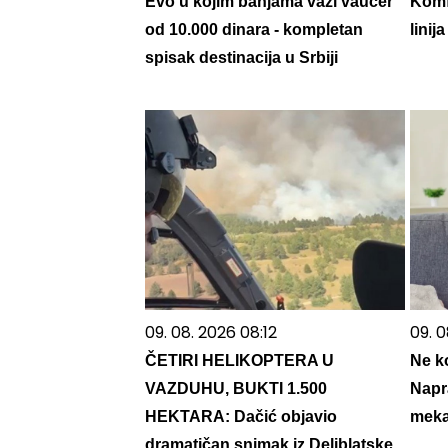
Evo u kojim banjama važi vaučer
Komf
od 10.000 dinara - kompletan
lini
spisak destinacija u Srbiji
09. 08. 2026 08:12
09. 0
ČETIRI HELIKOPTERA U
Ne k
VAZDUHU, BUKTI 1.500
Napr
HEKTARA: Dačić objavio
meka
dramatičan snimak iz Deliblatske