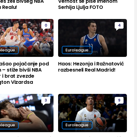
es želi bivšeg NBA
Vernost se piše imenom
 Realu!
Serhija Ljulja FOTO
0
4
oleague
Euroleague
našao pojačanje pod
Haos: Hezonja i Ražnatović
– stiže bivši NBA
razbesneli Real Madrid!
 i brat zvezde
gton Vizardsa
3
9
oleague
Euroleague