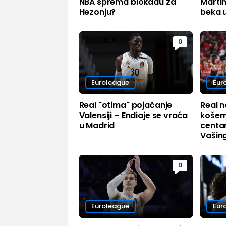
NBA sprema blokadu za
Martin
Hezonju?
beka u
0
Euroleague
Eur
Real "otima" pojačanje
Real 
Valensiji – Endiaje se vraća
košem 
u Madrid
centar
Vašin
0
Euroleague
Eur