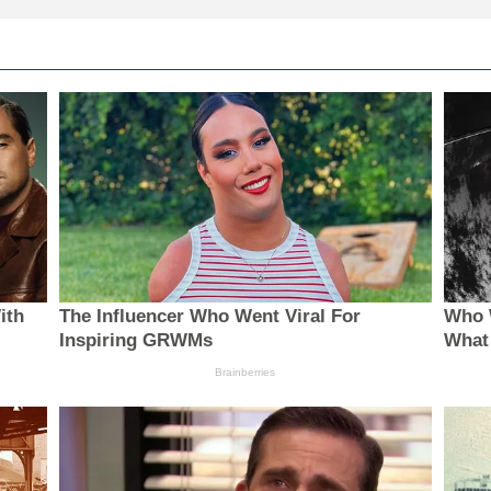
ith
The Influencer Who Went Viral For
Who 
Inspiring GRWMs
What
Brainberries