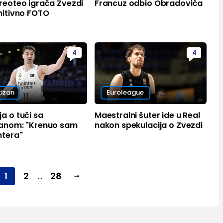
reoteo igrača Zvezdi
Francuz odbio Obradovića
nitivno FOTO
4
4
tizan
Euroleague
a o tuči sa
Maestralni šuter ide u Real
zanom: "Krenuo sam
nakon spekulacija o Zvezdi
ntera"
1
2
28
...