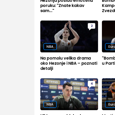
Hezonja poslao emotivnu
Bomba 
poruku: "Znate kakav
Kampa
sam..."
Zvezd
2
NBA
Eur
Na pomolu velika drama
"Bomb
oko Hezonje i NBA – poznati
u Part
detalji
4
NBA
Eur