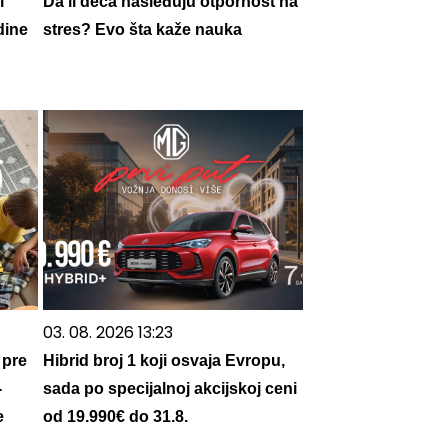
i
Da li deca nasleđuju otpornost na
dine
stres? Evo šta kaže nauka
03. 08. 2026 13:23
 pre
Hibrid broj 1 koji osvaja Evropu,
-
sada po specijalnoj akcijskoj ceni
e
od 19.990€ do 31.8.