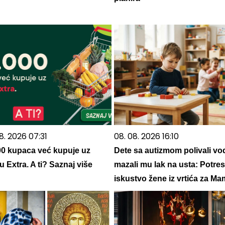
8. 2026 07:31
08. 08. 2026 16:10
00 kupaca već kupuje uz
Dete sa autizmom polivali vo
 Extra. A ti? Saznaj više
mazali mu lak na usta: Potre
iskustvo žene iz vrtića za M