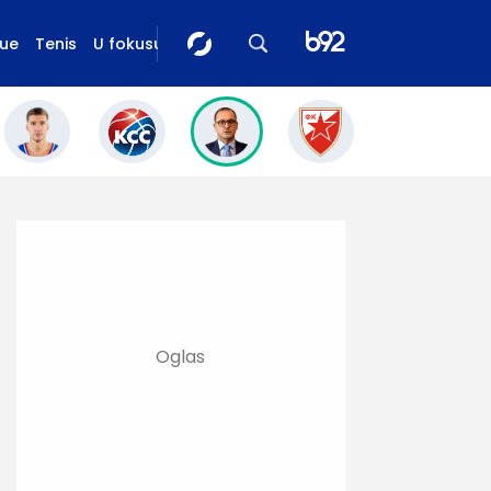
gue
Tenis
U fokusu