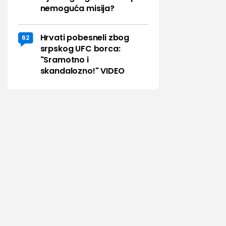
nemoguća misija?
Hrvati pobesneli zbog
62
srpskog UFC borca:
"Sramotno i
skandalozno!" VIDEO