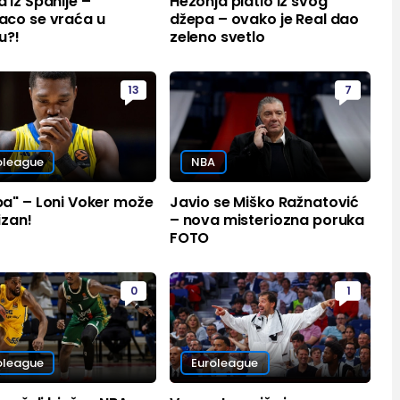
iz Španije –
Hezonja platio iz svog
co se vraća u
džepa – ovako je Real dao
u?!
zeleno svetlo
13
7
oleague
NBA
a" – Loni Voker može
Javio se Miško Ražnatović
izan!
– nova misteriozna poruka
FOTO
0
1
oleague
Euroleague