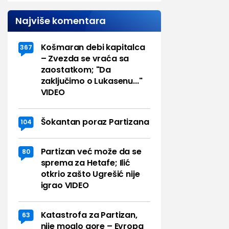
Najviše komentara
Košmaran debi kapitalca
367
– Zvezda se vraća sa
zaostatkom; "Da
zaključimo o Lukasenu..."
VIDEO
Šokantan poraz Partizana
104
Partizan već može da se
80
sprema za Hetafe; Ilić
otkrio zašto Ugrešić nije
igrao VIDEO
Katastrofa za Partizan,
63
nije moglo gore – Evropa