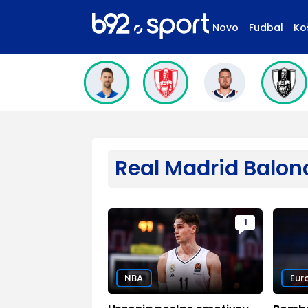
Novo
Fudbal
Ko
Real Madrid Balon
1
NBA
Eur