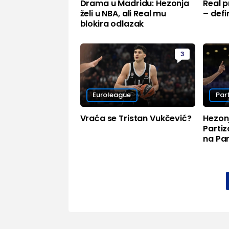
Drama u Madridu: Hezonja
Real p
želi u NBA, ali Real mu
– defi
blokira odlazak
3
Euroleague
Par
Vraća se Tristan Vukčević?
Hezonj
Parti
na Pa