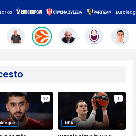
šarka
Eurolea
cesto
33
1
oleague
NBA