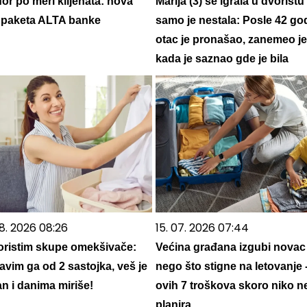
or po meri klijenata: nova
Marija (3) se igrala u dvorištu 
ja paketa ALTA banke
samo je nestala: Posle 42 go
otac je pronašao, zanemeo je
kada je saznao gde je bila
8. 2026 08:26
15. 07. 2026 07:44
oristim skupe omekšivače:
Većina građana izgubi novac
avim ga od 2 sastojka, veš je
nego što stigne na letovanje 
n i danima miriše!
ovih 7 troškova skoro niko n
planira