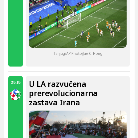
Tanjug/AP Photo/Jae C. Hong
U LA razvučena
05:15
prerevolucionarna
zastava Irana