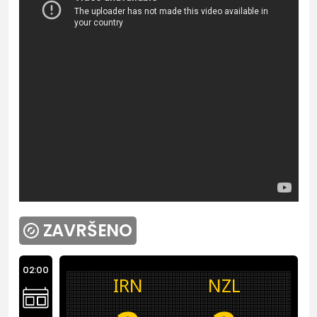
ZAVRŠENO
02:00
IRN
NZL