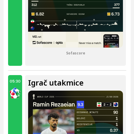
Sofascore
Igrač utakmice
05:30