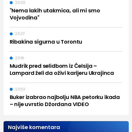
23:33
"Nema lakih utakmica, ali mi smo
Vojvodina"
23:27
Ribakina sigurna u Torontu
23:18
Mudrik pred selidbom iz Čelsija –
Lampard želi da oživi karijeru Ukrajinca
23:03
Buker izabrao najbolju NBA petorku ikada
– nije uvrstio Džordana VIDEO
Najviše komentara