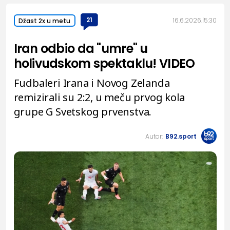
21
16.6.2026.
5:30
Džast 2x u metu
Iran odbio da "umre" u
holivudskom spektaklu! VIDEO
Fudbaleri Irana i Novog Zelanda
remizirali su 2:2, u meču prvog kola
grupe G Svetskog prvenstva.
Autor:
B92.sport