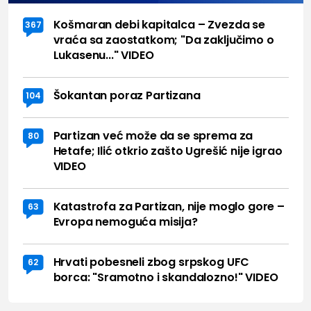
Košmaran debi kapitalca – Zvezda se
367
vraća sa zaostatkom; "Da zaključimo o
Lukasenu..." VIDEO
Šokantan poraz Partizana
104
Partizan već može da se sprema za
80
Hetafe; Ilić otkrio zašto Ugrešić nije igrao
VIDEO
Katastrofa za Partizan, nije moglo gore –
63
Evropa nemoguća misija?
Hrvati pobesneli zbog srpskog UFC
62
borca: "Sramotno i skandalozno!" VIDEO