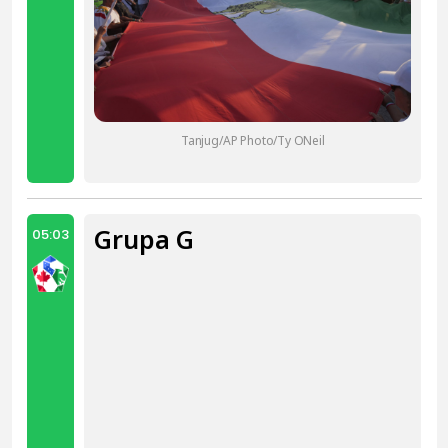
Tanjug/AP Photo/Ty ONeil
Grupa G
05:03