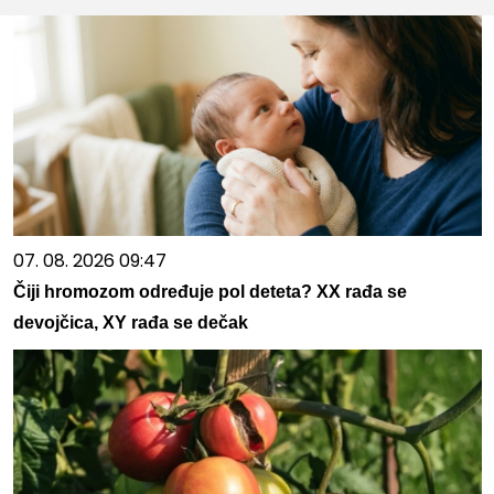
07. 08. 2026 09:47
Čiji hromozom određuje pol deteta? XX rađa se
devojčica, XY rađa se dečak