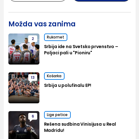
Možda vas zanima
Rukomet
2
Srbija ide na Svetsko prvenstvo –
Poljaci pali u "Pioniru"
Košarka
13
Srbija u polufinalu EP!
Lige petice
6
Rešena sudbina Vinisijusa u Real
Madridu!