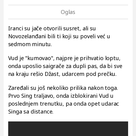
Iranci su jače otvorili susret, ali su
Novozelanđani bili ti koji su poveli već u
sedmom minutu.
Vud je "kumovao", najpre je prihvatio loptu,
onda uposlio saigrače za dupli pas, da bi sve
na kraju rešio Džast, udarcem pod prečku.
Zaređali su još nekoliko prilika nakon toga.
Prvo Sing traljavo, onda izblokirani Vud u
poslednjem trenutku, pa onda opet udarac
Singa sa distance.