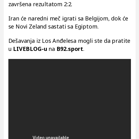
završena rezultatom 2:2.
Iran će naredni meč igrati sa Belgijom, dok će
se Novi Zeland sastati sa Egiptom.
Dešavanja iz Los Anđelesa mogli ste da pratite
u
LIVEBLOG-u
na
B92.sport
.