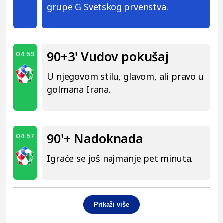
grupe G Svetskog prvenstva.
90+3' Vudov pokušaj
04:59
U njegovom stilu, glavom, ali pravo u
golmana Irana.
90'+ Nadoknada
04:57
Igraće se još najmanje pet minuta.
Prikaži više