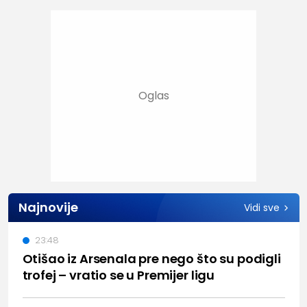
Najnovije
Vidi sve
23:48
Otišao iz Arsenala pre nego što su podigli
trofej – vratio se u Premijer ligu