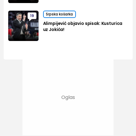
Srpska košarka
19
Alimpijević objavio spisak: Kusturica
uz Jokića!