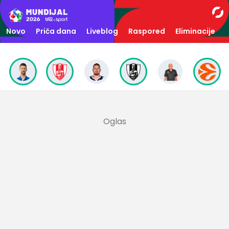
Novo
Priča dana
Liveblog
Raspored
Eliminacije