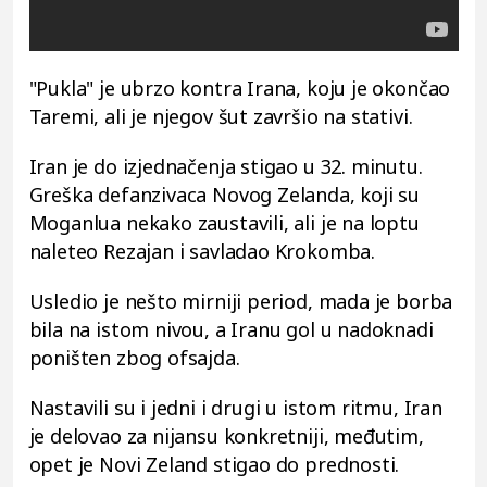
"Pukla" je ubrzo kontra Irana, koju je okončao
Taremi, ali je njegov šut završio na stativi.
Iran je do izjednačenja stigao u 32. minutu.
Greška defanzivaca Novog Zelanda, koji su
Moganlua nekako zaustavili, ali je na loptu
naleteo Rezajan i savladao Krokomba.
Usledio je nešto mirniji period, mada je borba
bila na istom nivou, a Iranu gol u nadoknadi
poništen zbog ofsajda.
Nastavili su i jedni i drugi u istom ritmu, Iran
je delovao za nijansu konkretniji, međutim,
opet je Novi Zeland stigao do prednosti.