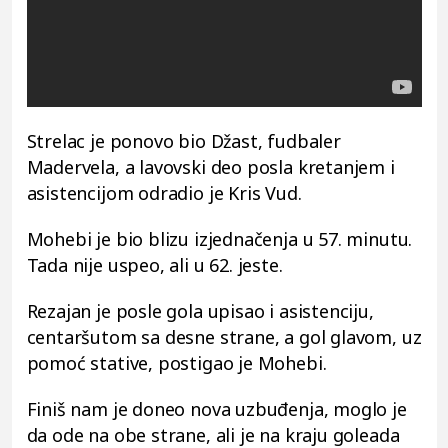
Strelac je ponovo bio Džast, fudbaler
Madervela, a lavovski deo posla kretanjem i
asistencijom odradio je Kris Vud.
Mohebi je bio blizu izjednačenja u 57. minutu.
Tada nije uspeo, ali u 62. jeste.
Rezajan je posle gola upisao i asistenciju,
centaršutom sa desne strane, a gol glavom, uz
pomoć stative, postigao je Mohebi.
Finiš nam je doneo nova uzbuđenja, moglo je
da ode na obe strane, ali je na kraju goleada