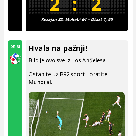
2
:
2
Rezajan 32, Mohebi 64 – Džast 7, 55
Hvala na pažnji!
05:31
Bilo je ovo sve iz Los Anđelesa.
Ostanite uz B92.sport i pratite
Mundijal.