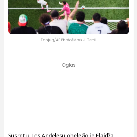
Tanjug/AP Photo/Mark J. Terrill
Susret u Los Anđelesu obeležio je Elajdža