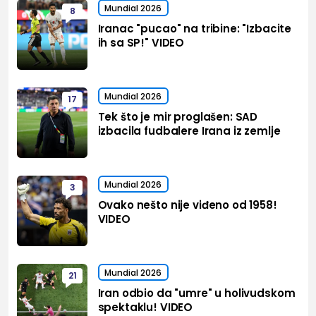
Mundial 2026
8
Iranac "pucao" na tribine: "Izbacite
ih sa SP!" VIDEO
Mundial 2026
17
Tek što je mir proglašen: SAD
izbacila fudbalere Irana iz zemlje
Mundial 2026
3
Ovako nešto nije viđeno od 1958!
VIDEO
Mundial 2026
21
Iran odbio da "umre" u holivudskom
spektaklu! VIDEO