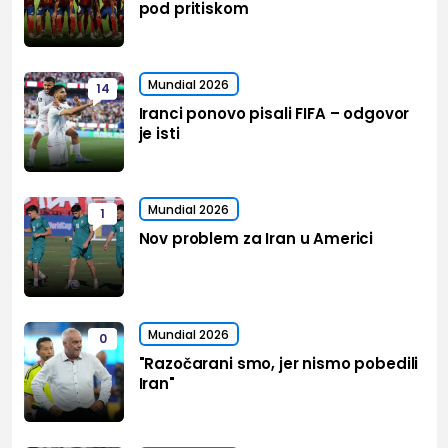
pod pritiskom
Mundial 2026
14
Iranci ponovo pisali FIFA – odgovor
je isti
Mundial 2026
1
Nov problem za Iran u Americi
Mundial 2026
0
"Razočarani smo, jer nismo pobedili
Iran"