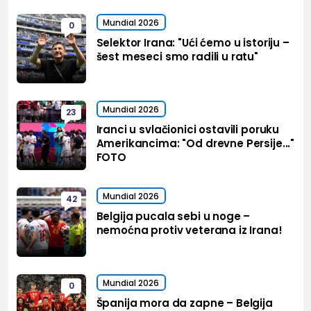
Mundial 2026
0
Selektor Irana: "Ući ćemo u istoriju –
šest meseci smo radili u ratu"
Mundial 2026
23
Iranci u svlačionici ostavili poruku
Amerikancima: "Od drevne Persije..."
FOTO
Mundial 2026
42
Belgija pucala sebi u noge –
nemoćna protiv veterana iz Irana!
Mundial 2026
0
Španija mora da zapne – Belgija