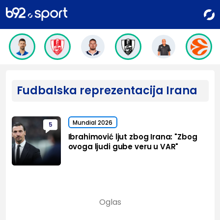
Fudbalska reprezentacija Irana
Mundial 2026
5
Ibrahimović ljut zbog Irana: "Zbog
ovoga ljudi gube veru u VAR"