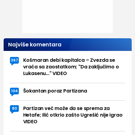
Najviše komentara
Košmaran debi kapitalca – Zvezda se
367
vraća sa zaostatkom; "Da zaključimo o
Lukasenu..." VIDEO
Šokantan poraz Partizana
104
Partizan već može da se sprema za
80
Hetafe; Ilić otkrio zašto Ugrešić nije igrao
VIDEO