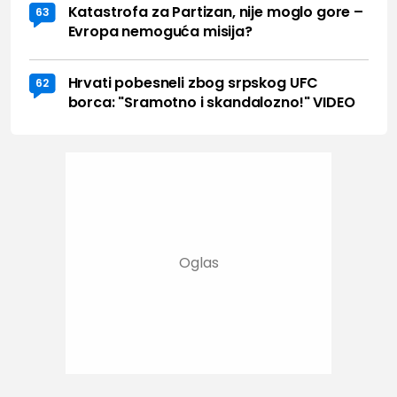
Katastrofa za Partizan, nije moglo gore –
63
Evropa nemoguća misija?
Hrvati pobesneli zbog srpskog UFC
62
borca: "Sramotno i skandalozno!" VIDEO