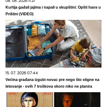
08. 08. 2026 11:21
Kurtija gađali jajima i napali u skupštini: Opšti haos u
Prištini (VIDEO)
15. 07. 2026 07:44
Većina građana izgubi novac pre nego što stigne na
letovanje - ovih 7 troškova skoro niko ne planira