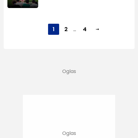
1
2
4
...