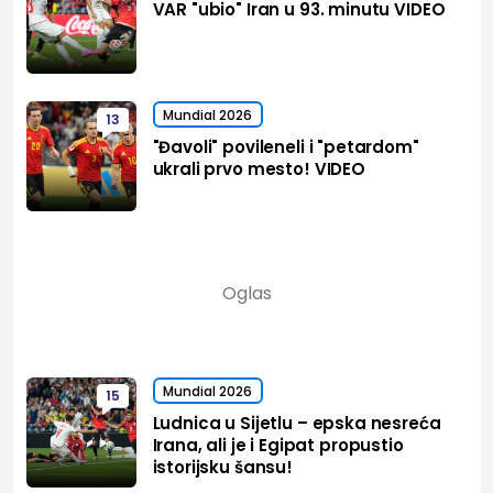
VAR "ubio" Iran u 93. minutu VIDEO
Mundial 2026
13
"Đavoli" povileneli i "petardom"
ukrali prvo mesto! VIDEO
Mundial 2026
15
Ludnica u Sijetlu – epska nesreća
Irana, ali je i Egipat propustio
istorijsku šansu!