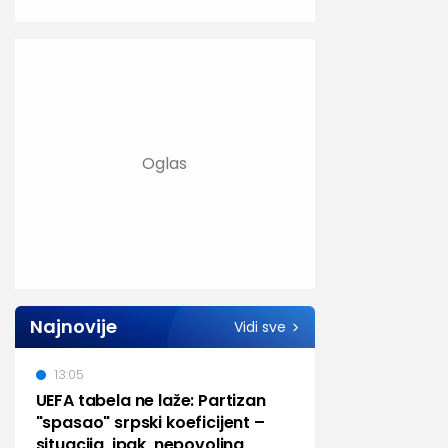
Najnovije
Vidi sve
13:05
UEFA tabela ne laže: Partizan
"spasao" srpski koeficijent –
situacija, ipak, nepovoljna