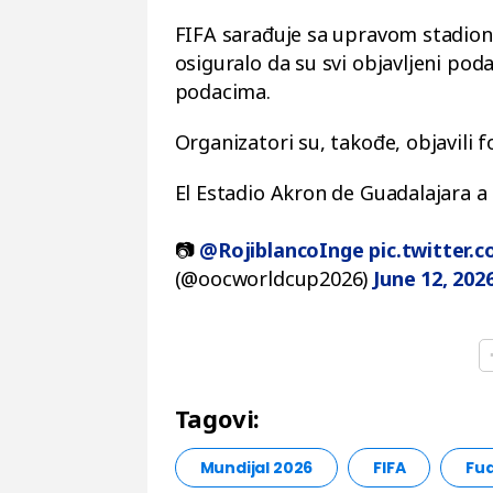
FIFA sarađuje sa upravom stadiona
osiguralo da su svi objavljeni po
podacima.
Organizatori su, takođe, objavili 
El Estadio Akron de Guadalajara a
📷
@RojiblancoInge
pic.twitter.
(@oocworldcup2026)
June 12, 202
Tagovi:
Mundijal 2026
FIFA
Fud