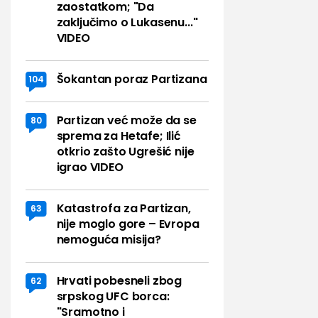
zaostatkom; "Da
zaključimo o Lukasenu..."
VIDEO
Šokantan poraz Partizana
104
Partizan već može da se
80
sprema za Hetafe; Ilić
otkrio zašto Ugrešić nije
igrao VIDEO
Katastrofa za Partizan,
63
nije moglo gore – Evropa
nemoguća misija?
Hrvati pobesneli zbog
62
srpskog UFC borca:
"Sramotno i