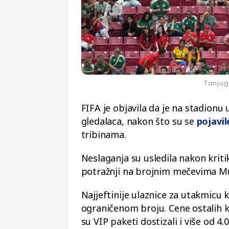
Tanjug
FIFA je objavila da je na stadionu 
gledalaca, nakon što su se
pojavi
tribinama.
Neslaganja su usledila nakon kriti
potražnji na brojnim mečevima Mu
Najjeftinije ulaznice za utakmicu k
ograničenom broju. Cene ostalih ka
su VIP paketi dostizali i više od 4.