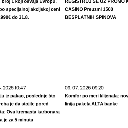
 broj 1 koji osvaja Evropu,
REGISTRUJ SE UZ PROMO 
po specijalnoj akcijskoj ceni
CASINO Preuzmi 1500
.990€ do 31.8.
BESPLATNIH SPINOVA
8. 2026 10:47
09. 07. 2026 09:20
ju je pakao, poslednje što
Komfor po meri klijenata: no
reba je da stojite pored
linija paketa ALTA banke
ta: Ova kremasta karbonara
a je za 5 minuta