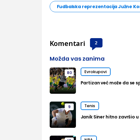
Fudbalska reprezentacija Južne Ko
Komentari
2
Možda vas zanima
Evrokupovi
80
Partizan već može da se sp
Tenis
9
Janik Siner hitno završio u 
NBA