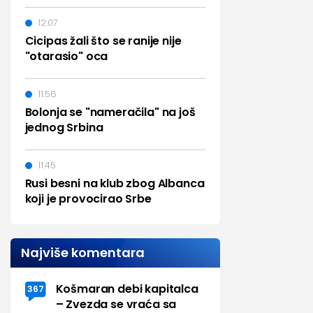
12:07
Cicipas žali što se ranije nije
"otarasio" oca
11:56
Bolonja se "nameračila" na još
jednog Srbina
11:45
Rusi besni na klub zbog Albanca
koji je provocirao Srbe
Najviše komentara
Košmaran debi kapitalca
367
– Zvezda se vraća sa