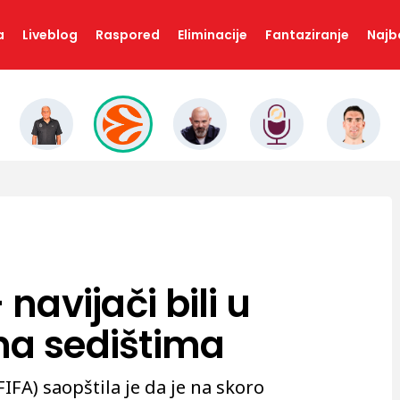
a
Liveblog
Raspored
Eliminacije
Fantaziranje
Najbo
 navijači bili u
na sedištima
IFA) saopštila je da je na skoro