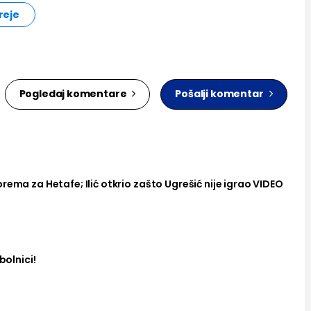
reje
Pogledaj komentare
Pošalji komentar
rema za Hetafe; Ilić otkrio zašto Ugrešić nije igrao VIDEO
bolnici!