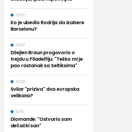
12:52
Ko je ubedio Rodrija da izabere
Barselonu?
12:40
Džejlen Braun progovorio o
trejdu u Filadelfiju: "Teško mi je
pao rastanak sa Seltiksima"
12:29
Svilar "priziva" dva evropska
velikana?
12:18
Diomande: "Ostvario sam
dečački san"