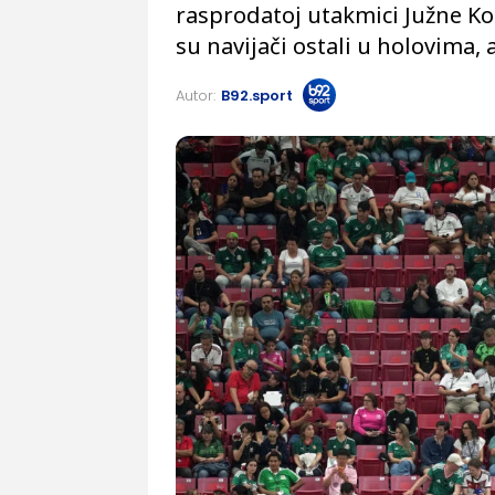
rasprodatoj utakmici Južne Ko
su navijači ostali u holovima, 
Autor:
B92.sport