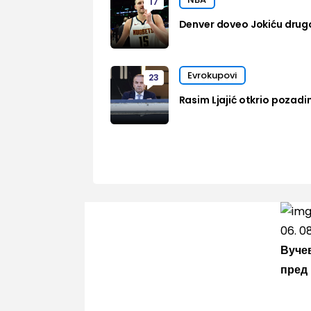
17
Denver doveo Jokiću drug
Evrokupovi
23
Rasim Ljajić otkrio pozadi
06. 0
Вучев
пред