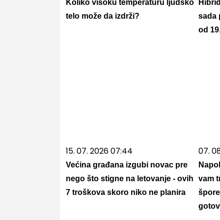
Koliko visoku temperaturu ljudsko
Hibrid
telo može da izdrži?
sada 
od 19
15. 07. 2026 07:44
07. 0
Većina građana izgubi novac pre
Napol
nego što stigne na letovanje - ovih
vam t
7 troškova skoro niko ne planira
špore
gotov