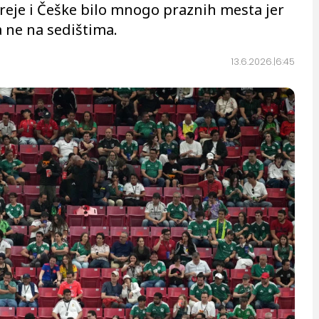
reje i Češke bilo mnogo praznih mesta jer
a ne na sedištima.
13.6.2026.
6:45