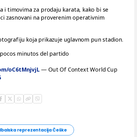
 i timovima za prodaju karata, kako bi se
daci zasnovani na proverenim operativnim
fotografiju koja prikazuje uglavnom pun stadion.
 pocos minutos del partido
com/oC6tMnjvjL
— Out Of Context World Cup
6
balska reprezentacija Češke