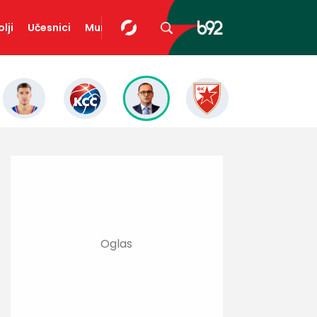
lji
Učesnici
Mundopedija