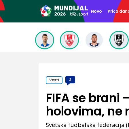
Novo
Priča dan
Vesti
2
FIFA se brani –
holovima, ne 
Svetska fudbalska federacija (F