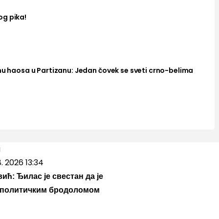
og pika!
nu haosa u Partizanu: Jedan čovek se sveti crno-belima
8. 2026 13:34
ић: Ђилас је свестан да је
 политичким бродоломом