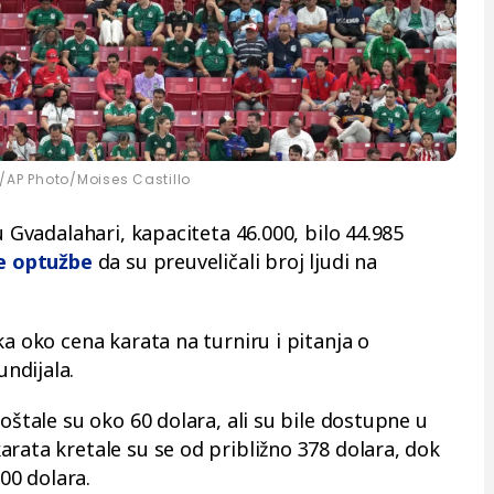
/AP Photo/Moises Castillo
u Gvadalahari, kapaciteta 46.000, bilo 44.985
le optužbe
da su preuveličali broj ljudi na
ka oko cena karata na turniru i pitanja o
ndijala.
oštale su oko 60 dolara, ali su bile dostupne u
rata kretale su se od približno 378 dolara, dok
000 dolara.