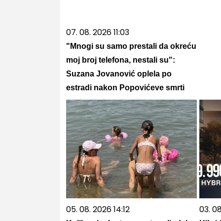
07. 08. 2026 11:03
"Mnogi su samo prestali da okreću
moj broj telefona, nestali su":
Suzana Jovanović oplela po
estradi nakon Popovićeve smrti
05. 08. 2026 14:12
03. 08