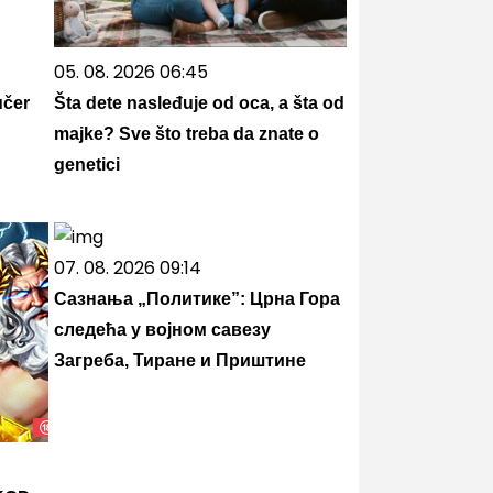
05. 08. 2026 06:45
učer
Šta dete nasleđuje od oca, a šta od
majke? Sve što treba da znate o
genetici
07. 08. 2026 09:14
Сазнања „Политике”: Црна Гора
следећа у војном савезу
Загреба, Тиране и Приштине