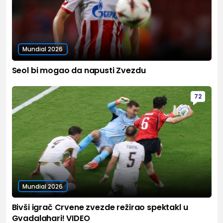
Mundial 2026
Seol bi mogao da napusti Zvezdu
72
Mundial 2026
Bivši igrač Crvene zvezde režirao spektakl u
Gvadalahari! VIDEO