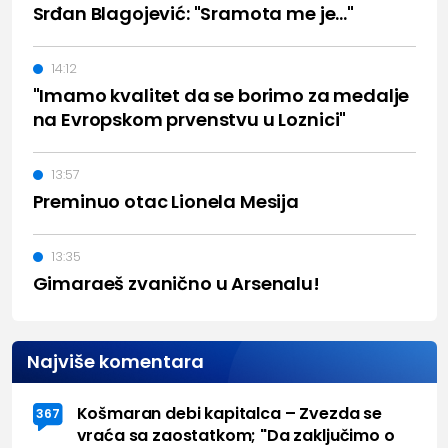
Srđan Blagojević: "Sramota me je..."
14:12
"Imamo kvalitet da se borimo za medalje
na Evropskom prvenstvu u Loznici"
13:57
Preminuo otac Lionela Mesija
13:35
Gimaraeš zvanično u Arsenalu!
Najviše komentara
Košmaran debi kapitalca – Zvezda se
367
vraća sa zaostatkom; "Da zaključimo o