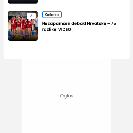
Košarka
3
Nezapamćen debakl Hrvatske – 75
razlike! VIDEO