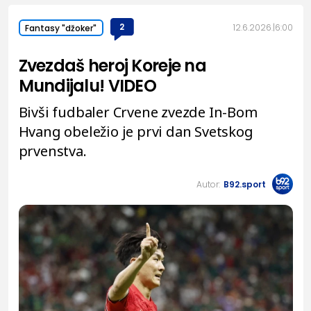
2
12.6.2026.
6:00
Fantasy "džoker"
Zvezdaš heroj Koreje na
Mundijalu! VIDEO
Bivši fudbaler Crvene zvezde In-Bom
Hvang obeležio je prvi dan Svetskog
prvenstva.
Autor:
B92.sport