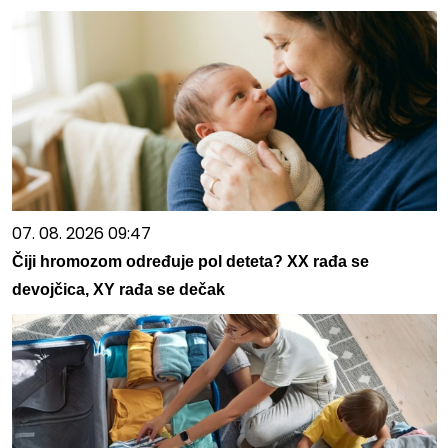
07. 08. 2026 09:47
Čiji hromozom određuje pol deteta? XX rađa se
devojčica, XY rađa se dečak