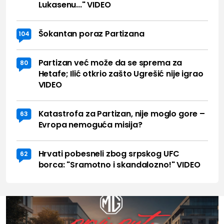
Lukasenu..." VIDEO
Šokantan poraz Partizana
104
Partizan već može da se sprema za
80
Hetafe; Ilić otkrio zašto Ugrešić nije igrao
VIDEO
Katastrofa za Partizan, nije moglo gore –
63
Evropa nemoguća misija?
Hrvati pobesneli zbog srpskog UFC
62
borca: "Sramotno i skandalozno!" VIDEO