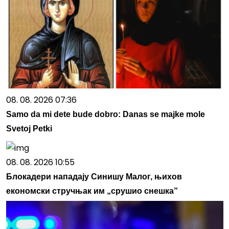
08. 08. 2026 07:36
Samo da mi dete bude dobro: Danas se majke mole
Svetoj Petki
08. 08. 2026 10:55
Блокадери нападају Синишу Малог, њихов
економски стручњак им „срушио снешка”