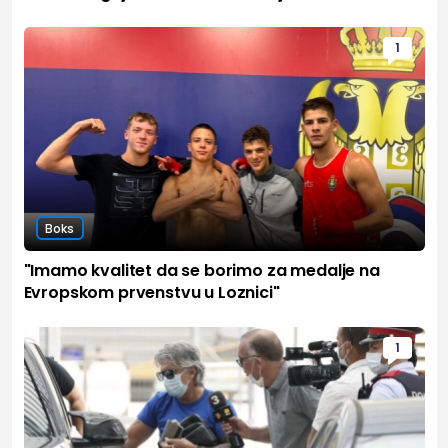
1
Boks
"Imamo kvalitet da se borimo za medalje na
Evropskom prvenstvu u Loznici"
1