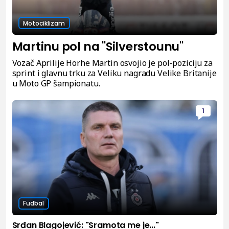
Motociklizam
Martinu pol na "Silverstounu"
Vozač Aprilije Horhe Martin osvojio je pol-poziciju za
sprint i glavnu trku za Veliku nagradu Velike Britanije
u Moto GP šampionatu.
1
Fudbal
Srđan Blagojević: "Sramota me je..."