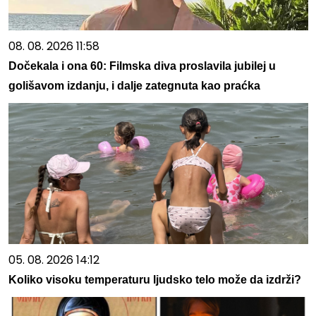
08. 08. 2026 11:58
Dočekala i ona 60: Filmska diva proslavila jubilej u
golišavom izdanju, i dalje zategnuta kao praćka
05. 08. 2026 14:12
Koliko visoku temperaturu ljudsko telo može da izdrži?