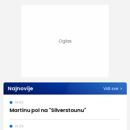
Najnovije
Vidi sve
14:40
Martinu pol na "Silverstounu"
14:26