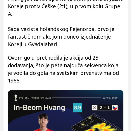
Koreje protiv Češke (2:1), u prvom kolu Grupe
A.
Sada vezista holandskog Fejenorda, prvo je
fantastičnom akcijom doneo izjednačenje
Koreji u Gvadalahari.
Ovom golu prethodila je akcija od 25
dodavanja, što je peta najduža sekvenca koja
je vodila do gola na svetskim prvenstvima od
1966.