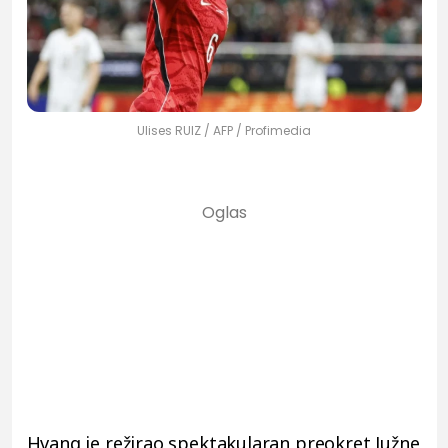
Ulises RUIZ / AFP / Profimedia
Hvang je režirao spektakularan preokret Južne