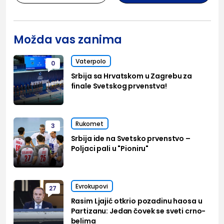
Možda vas zanima
Vaterpolo
0
Srbija sa Hrvatskom u Zagrebu za
finale Svetskog prvenstva!
Rukomet
3
Srbija ide na Svetsko prvenstvo –
Poljaci pali u "Pioniru"
Evrokupovi
27
Rasim Ljajić otkrio pozadinu haosa u
Partizanu: Jedan čovek se sveti crno-
belima