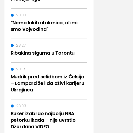
23:33
"Nema lakih utakmica, ali mi
smo Vojvodina"
23:27
Ribakina sigurna u Torontu
23:18
Mudrik pred selidbom iz Čelsija
– Lampard želi da oživi karijeru
Ukrajinca
23:03
Buker izabrao najbolju NBA
petorku ikada – nije uvrstio
Džordana VIDEO