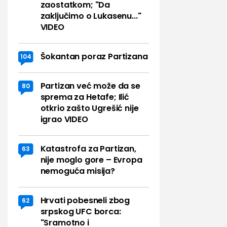
zaostatkom; "Da
zaključimo o Lukasenu..."
VIDEO
Šokantan poraz Partizana
104
Partizan već može da se
80
sprema za Hetafe; Ilić
otkrio zašto Ugrešić nije
igrao VIDEO
Katastrofa za Partizan,
63
nije moglo gore – Evropa
nemoguća misija?
Hrvati pobesneli zbog
62
srpskog UFC borca:
"Sramotno i