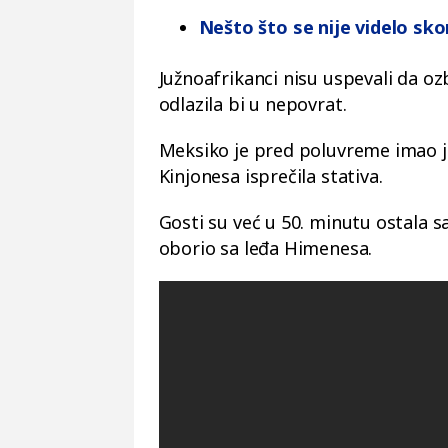
Nešto što se nije videlo sko
Južnoafrikanci nisu uspevali da ozb
odlazila bi u nepovrat.
Meksiko je pred poluvreme imao j
Kinjonesa isprečila stativa.
Gosti su već u 50. minutu ostala s
oborio sa leđa Himenesa.