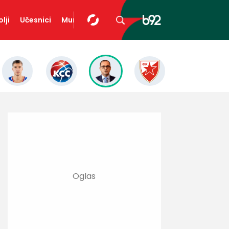
lji
Učesnici
Mundopedija