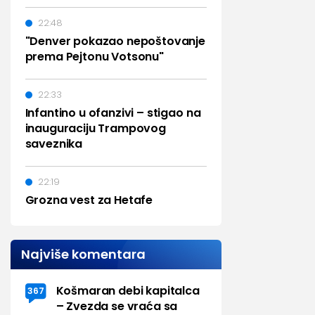
22:48
"Denver pokazao nepoštovanje
prema Pejtonu Votsonu"
22:33
Infantino u ofanzivi – stigao na
inauguraciju Trampovog
saveznika
22:19
Grozna vest za Hetafe
Najviše komentara
Košmaran debi kapitalca
367
– Zvezda se vraća sa