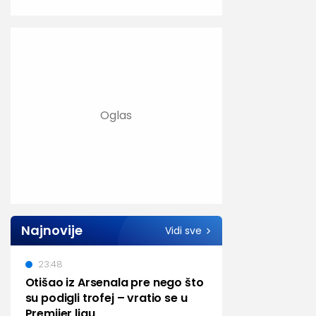
Najnovije
Vidi sve
23:48
Otišao iz Arsenala pre nego što
su podigli trofej – vratio se u
Premijer ligu