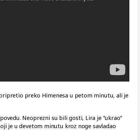
 pripretio preko Himenesa u petom minutu, ali je
vedu. Neoprezni su bili gosti, Lira je "ukrao"
 koji je u devetom minutu kroz noge savladao