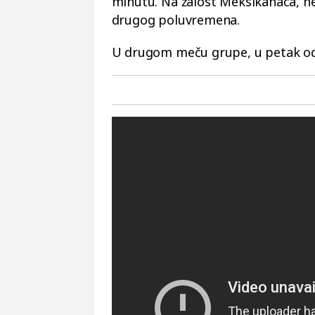
minutu. Na žalost Meksikanaca, n
drugog poluvremena.
U drugom meču grupe, u petak od 4