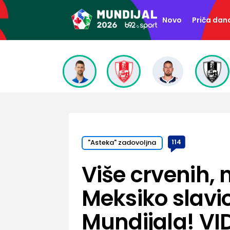
Novo
Priča dan
"Asteka" zadovoljna
114
Više crvenih,
Meksiko slavi
Mundijala! VI