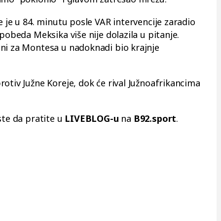
e je u 84. minutu posle VAR intervencije zaradio
pobeda Meksika više nije dolazila u pitanje.
ni za Montesa u nadoknadi bio krajnje
otiv Južne Koreje, dok će rival Južnoafrikancima
ste da pratite u
LIVEBLOG-u
na
B92.sport
.