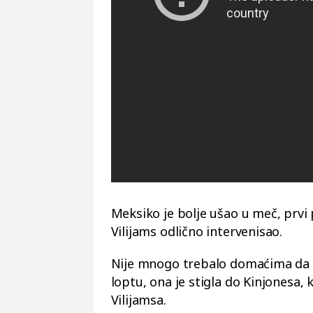
Meksiko je bolje ušao u meč, prvi
Vilijams odlično intervenisao.
Nije mnogo trebalo domaćima da po
loptu, ona je stigla do Kinjonesa,
Vilijamsa.