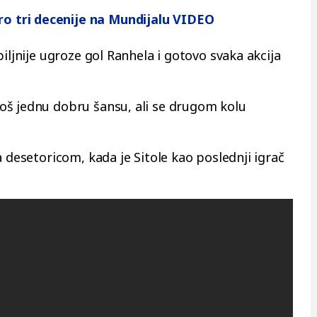
ro tri decenije na Mundijalu VIDEO
iljnije ugroze gol Ranhela i gotovo svaka akcija
oš jednu dobru šansu, ali se drugom kolu
a desetoricom, kada je Sitole kao poslednji igrač