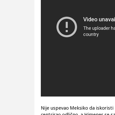
Nije uspevao Meksiko da iskoristi
centrirao odlično, a Himenes se s