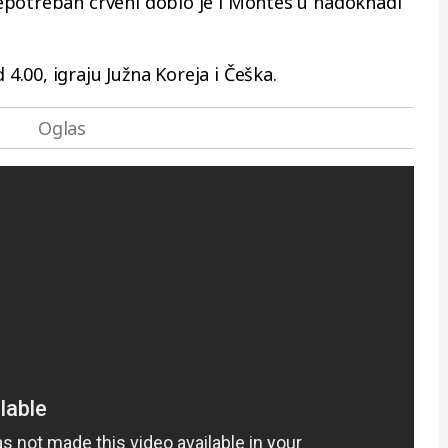
epotreban crveni dobio je i Montes u nadoknadi
.00, igraju Južna Koreja i Češka.