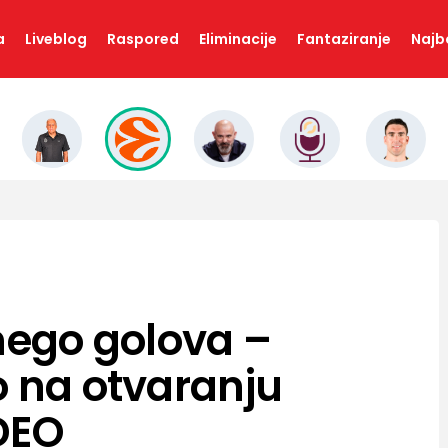
a
Liveblog
Raspored
Eliminacije
Fantaziranje
Najbo
 nego golova –
o na otvaranju
DEO