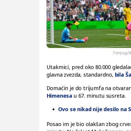
Tanjug/A
Utakmici, pred oko 80.000 gledalac
glavna zvezda, standardno,
bila Š
Domaćin je do trijumfa na otvaran
Himenesa
u 67. minutu susreta.
Ovo se nikad nije desilo n
Posao im je bio olakšan zbog crve