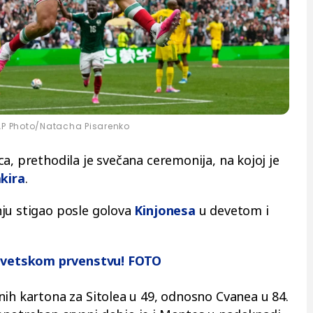
P Photo/Natacha Pisarenko
a, prethodila je svečana ceremonija, na kojoj je
akira
.
ju stigao posle golova
Kinjonesa
u devetom i
a Svetskom prvenstvu! FOTO
nih kartona za Sitolea u 49, odnosno Cvanea u 84.