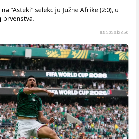
a "Asteki" selekciju Južne Afrike (2:0), u
 prvenstva.
11.6.2026.
23:50