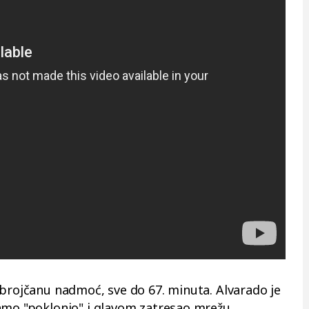
 brojčanu nadmoć, sve do 67. minuta. Alvarado je
amo "poklonio" i glavom zatresao mrežu.