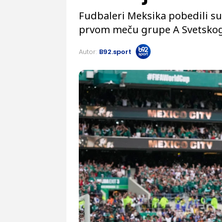
Fudbaleri Meksika pobedili su n
prvom meču grupe A Svetskog
Autor:
B92.sport