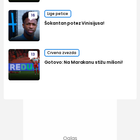
Lige petice
16
Šokantan potez Vinisijusa!
Crvena zvezda
13
Gotovo: Na Marakanu stižu milioni!