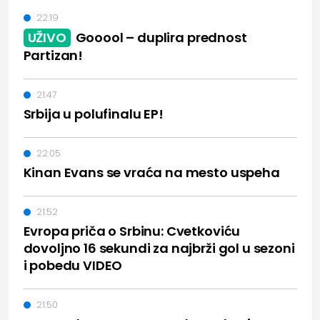
22:19
UŽIVO
Gooool – duplira prednost
Partizan!
21:47
Srbija u polufinalu EP!
22:05
Kinan Evans se vraća na mesto uspeha
21:52
Evropa priča o Srbinu: Cvetkoviću
dovoljno 16 sekundi za najbrži gol u sezoni
i pobedu VIDEO
21:50