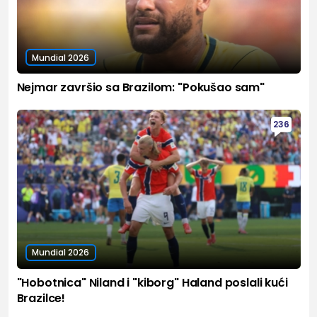
Mundial 2026
Nejmar završio sa Brazilom: "Pokušao sam"
236
Mundial 2026
"Hobotnica" Niland i "kiborg" Haland poslali kući
Brazilce!