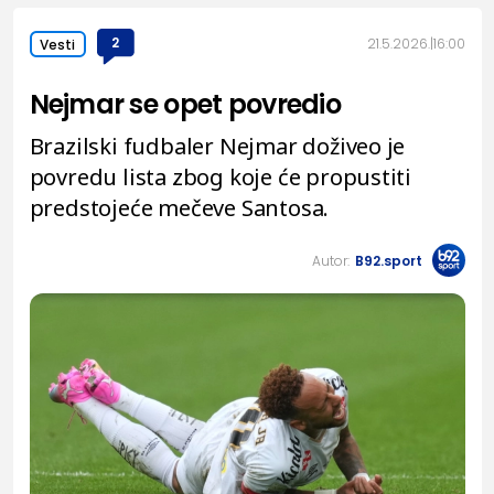
2
21.5.2026.
16:00
Vesti
Nejmar se opet povredio
Brazilski fudbaler Nejmar doživeo je
povredu lista zbog koje će propustiti
predstojeće mečeve Santosa.
Autor:
B92.sport