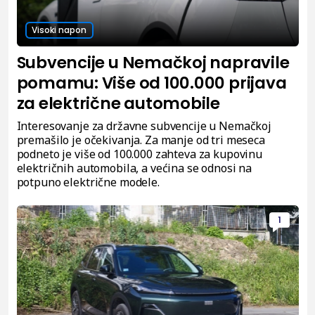
Visoki napon
Subvencije u Nemačkoj napravile
pomamu: Više od 100.000 prijava
za električne automobile
Interesovanje za državne subvencije u Nemačkoj
premašilo je očekivanja. Za manje od tri meseca
podneto je više od 100.000 zahteva za kupovinu
električnih automobila, a većina se odnosi na
potpuno električne modele.
1