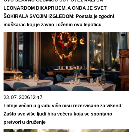
LEONARDOM DIKAPRIJEM, A ONDA JE SVET
ŠOKIRALA SVOJIM IZGLEDOM: Postala je zgodni
muškarac koji je zaveo i oženio ovu lepoticu
23. 07. 2026 12:47
Letnje večeri u gradu više nisu rezervisane za vikend:
Zašto sve više ljudi bira večeru koja se spontano
pretvori u druženje