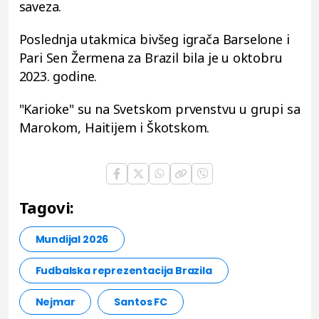
saveza.
Poslednja utakmica bivšeg igrača Barselone i
Pari Sen Žermena za Brazil bila je u oktobru
2023. godine.
"Karioke" su na Svetskom prvenstvu u grupi sa
Marokom, Haitijem i Škotskom.
Tagovi:
Mundijal 2026
Fudbalska reprezentacija Brazila
Nejmar
Santos FC