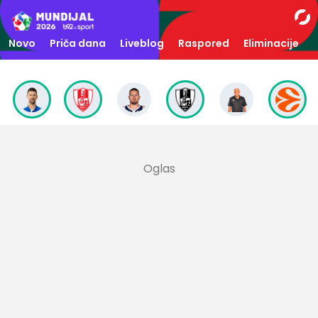
Novo
Priča dana
Liveblog
Raspored
Eliminacije