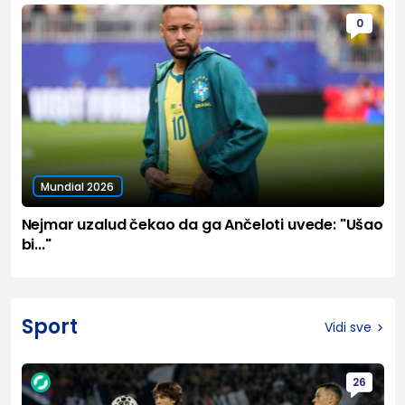
0
Mundial 2026
Nejmar uzalud čekao da ga Ančeloti uvede: "Ušao
bi..."
Sport
Vidi sve
26