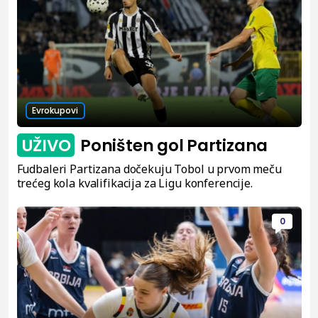
Evrokupovi
UŽIVO
Poništen gol Partizana
Fudbaleri Partizana dočekuju Tobol u prvom meču
trećeg kola kvalifikacija za Ligu konferencije.
0