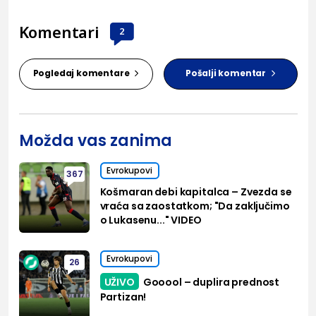
Komentari
2
Pogledaj komentare
Pošalji komentar
Možda vas zanima
Evrokupovi
367
Košmaran debi kapitalca – Zvezda se
vraća sa zaostatkom; "Da zaključimo
o Lukasenu..." VIDEO
Evrokupovi
26
UŽIVO
Gooool – duplira prednost
Partizan!