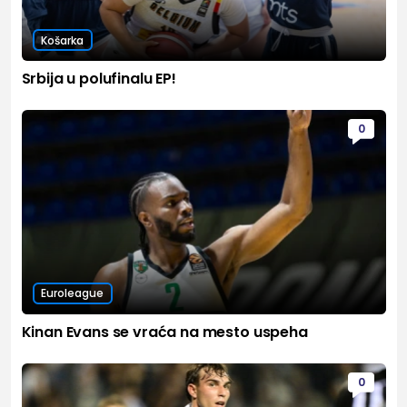
Košarka
Srbija u polufinalu EP!
0
Euroleague
Kinan Evans se vraća na mesto uspeha
0