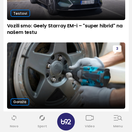
Testovi
Vozili smo: Geely Starray EM-i – "super hibrid" na
našem testu
3
Garaža
Da li nove gume treba postaviti napred ili pozadi?
Novo
Sport
Video
Menu
2