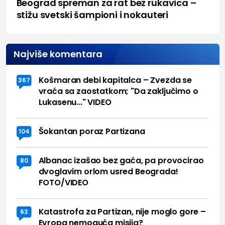
Beograd spreman za rat bez rukavica –
stižu svetski šampioni i nokauteri
Najviše komentara
Košmaran debi kapitalca – Zvezda se
367
vraća sa zaostatkom; "Da zaključimo o
Lukasenu..." VIDEO
Šokantan poraz Partizana
104
Albanac izašao bez gaća, pa provocirao
80
dvoglavim orlom usred Beograda!
FOTO/VIDEO
Katastrofa za Partizan, nije moglo gore –
63
Evropa nemoguća misija?