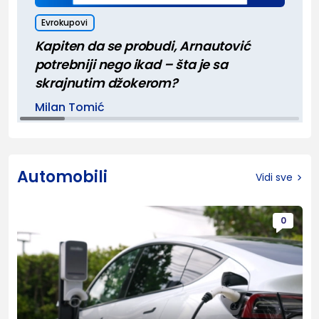
Evrokupovi
Kapiten da se probudi, Arnautović
potrebniji nego ikad – šta je sa
skrajnutim džokerom?
Milan Tomić
Automobili
Vidi sve
0