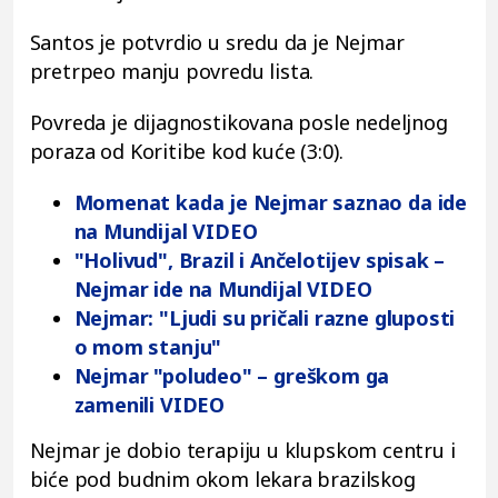
Santos je potvrdio u sredu da je Nejmar
pretrpeo manju povredu lista.
Povreda je dijagnostikovana posle nedeljnog
poraza od Koritibe kod kuće (3:0).
Momenat kada je Nejmar saznao da ide
na Mundijal VIDEO
"Holivud", Brazil i Ančelotijev spisak –
Nejmar ide na Mundijal VIDEO
Nejmar: "Ljudi su pričali razne gluposti
o mom stanju"
Nejmar "poludeo" – greškom ga
zamenili VIDEO
Nejmar je dobio terapiju u klupskom centru i
biće pod budnim okom lekara brazilskog