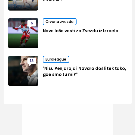
Crvena zvezda
5
Nove loše vesti za Zvezdu iz Izraela
Euroleague
13
"Nisu Penjaroja i Navaro došli tek tako,
gde smo tu mi?"