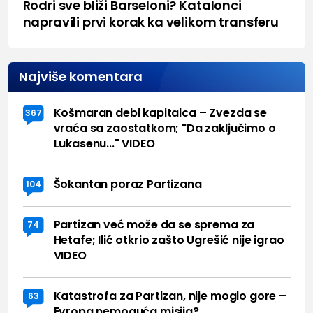
Rodri sve bliži Barseloni? Katalonci
napravili prvi korak ka velikom transferu
Najviše komentara
Košmaran debi kapitalca – Zvezda se
367
vraća sa zaostatkom; "Da zaključimo o
Lukasenu..." VIDEO
Šokantan poraz Partizana
104
Partizan već može da se sprema za
74
Hetafe; Ilić otkrio zašto Ugrešić nije igrao
VIDEO
Katastrofa za Partizan, nije moglo gore –
63
Evropa nemoguća misija?