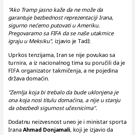
"Ako Tramp jasno kaže da ne može da
garantuje bezbednost reprezentaciji Irana,
sigurno nećemo putovati u Ameriku.
Pregovaramo sa FIFA da se naše utakmice
igraju u Meksiku"
, izjavio je Tadž.
Uprkos tenzijama, Iran se nije povukao sa
turnira, a iz nacionalnog tima su poručili da je
FIFA organizator takmičenja, a ne pojedina
država domaćin.
"Zemlja koja bi trebalo da bude uklonjena je
ona koja nosi titulu domaćina, a nije u stanju
da obezbedi sigurnost učesnicima".
Dodatnu neizvesnost uneo je i ministar sporta
Irana
Ahmad Donjamali
, koji je izjavio da