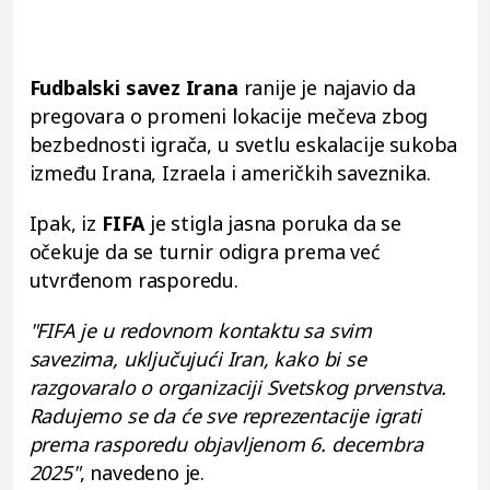
Fudbalski savez Irana
ranije je najavio da
pregovara o promeni lokacije mečeva zbog
bezbednosti igrača, u svetlu eskalacije sukoba
između Irana, Izraela i američkih saveznika.
Ipak, iz
FIFA
je stigla jasna poruka da se
očekuje da se turnir odigra prema već
utvrđenom rasporedu.
"FIFA je u redovnom kontaktu sa svim
savezima, uključujući Iran, kako bi se
razgovaralo o organizaciji Svetskog prvenstva.
Radujemo se da će sve reprezentacije igrati
prema rasporedu objavljenom 6. decembra
2025"
, navedeno je.