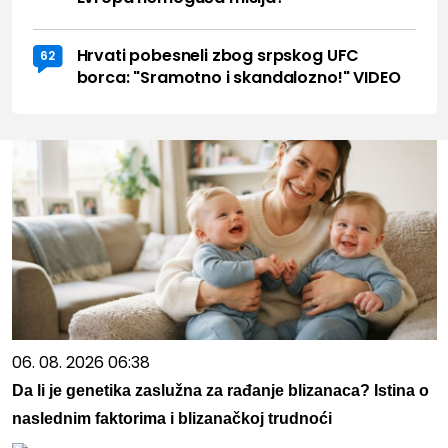
Hrvati pobesneli zbog srpskog UFC
62
borca: "Sramotno i skandalozno!" VIDEO
06. 08. 2026 06:38
Da li je genetika zaslužna za rađanje blizanaca? Istina o
naslednim faktorima i blizanačkoj trudnoći