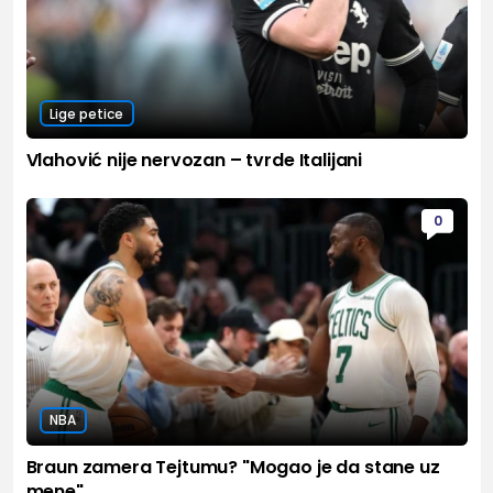
Lige petice
Vlahović nije nervozan – tvrde Italijani
0
NBA
Braun zamera Tejtumu? "Mogao je da stane uz
mene"