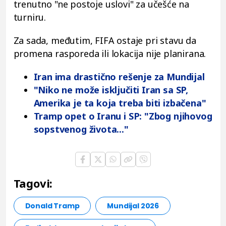
trenutno "ne postoje uslovi" za učešće na
turniru.
Za sada, međutim, FIFA ostaje pri stavu da
promena rasporeda ili lokacija nije planirana.
Iran ima drastično rešenje za Mundijal
"Niko ne može isključiti Iran sa SP,
Amerika je ta koja treba biti izbačena"
Tramp opet o Iranu i SP: "Zbog njihovog
sopstvenog života..."
Tagovi:
Donald Tramp
Mundijal 2026