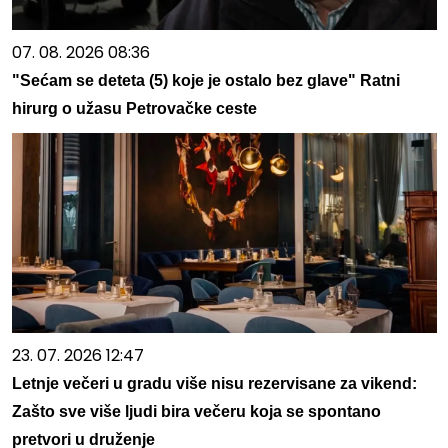
07. 08. 2026 08:36
"Sećam se deteta (5) koje je ostalo bez glave" Ratni
hirurg o užasu Petrovačke ceste
23. 07. 2026 12:47
Letnje večeri u gradu više nisu rezervisane za vikend:
Zašto sve više ljudi bira večeru koja se spontano
pretvori u druženje