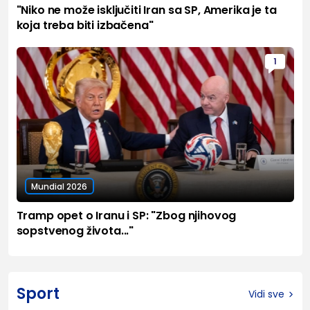
"Niko ne može isključiti Iran sa SP, Amerika je ta
koja treba biti izbačena"
1
Mundial 2026
Tramp opet o Iranu i SP: "Zbog njihovog
sopstvenog života..."
Sport
Vidi sve