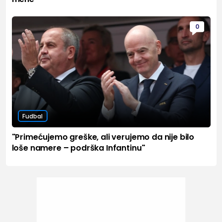
0
Fudbal
"Primećujemo greške, ali verujemo da nije bilo
loše namere – podrška Infantinu"