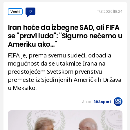
0
17.3.2026.
18:24
Vesti
Iran hoće da izbegne SAD, ali FIFA
se "pravi luda": "Sigurno nećemo u
Ameriku ako..."
FIFA je, prema svemu sudeći, odbacila
mogućnost da se utakmice Irana na
predstojećem Svetskom prvenstvu
premeste iz Sjedinjenih Američkih Država
u Meksiko.
Autor:
B92.sport