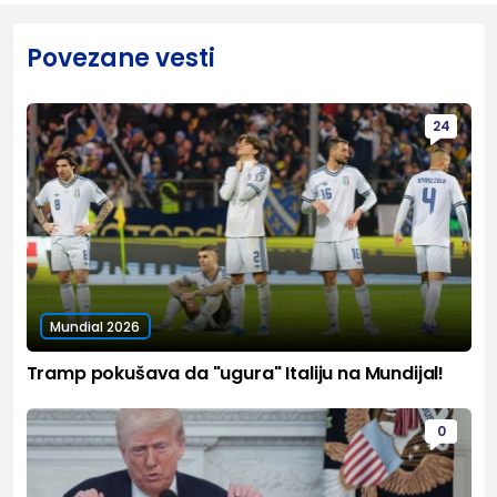
Povezane vesti
24
Mundial 2026
Tramp pokušava da "ugura" Italiju na Mundijal!
0