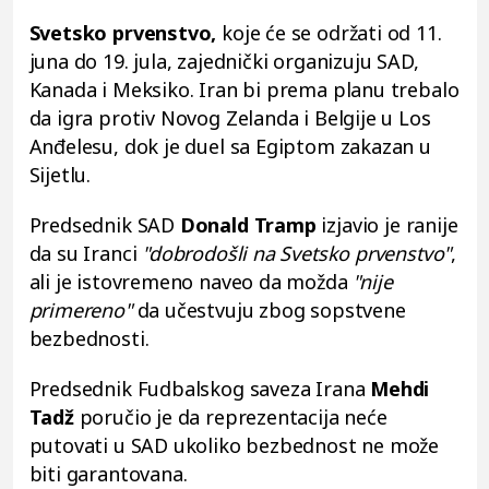
Svetsko prvenstvo,
koje će se održati od 11.
juna do 19. jula, zajednički organizuju SAD,
Kanada i Meksiko. Iran bi prema planu trebalo
da igra protiv Novog Zelanda i Belgije u Los
Anđelesu, dok je duel sa Egiptom zakazan u
Sijetlu.
Predsednik SAD
Donald Tramp
izjavio je ranije
da su Iranci
"dobrodošli na Svetsko prvenstvo"
,
ali je istovremeno naveo da možda
"nije
primereno"
da učestvuju zbog sopstvene
bezbednosti.
Predsednik Fudbalskog saveza Irana
Mehdi
Tadž
poručio je da reprezentacija neće
putovati u SAD ukoliko bezbednost ne može
biti garantovana.