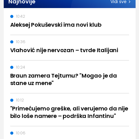
Najnovije
Vidi sve
10:42
Aleksej Pokuševski ima novi klub
10:36
Vlahović nije nervozan – tvrde Italijani
10:24
Braun zamera Tejtumu? "Mogao je da
stane uz mene"
10:12
"Primećujemo greške, ali verujemo da nije
bilo loše namere – podrška Infantinu"
10:06