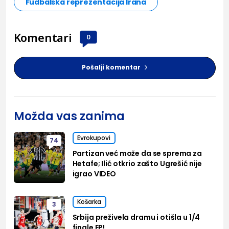
Fudbalska reprezentacija Irana
Komentari
0
Pošalji komentar
Možda vas zanima
Evrokupovi
74
Partizan već može da se sprema za
Hetafe; Ilić otkrio zašto Ugrešić nije
igrao VIDEO
Košarka
3
Srbija preživela dramu i otišla u 1/4
finale EP!