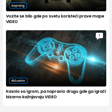
Gejming
Vozite se bilo gde po svetu koristeći prave mape
VIDEO
1
Aktuelno
Kasnio sa igrom, pa napravio drugu gde ga igrači
bizarno kažnjavaju VIDEO