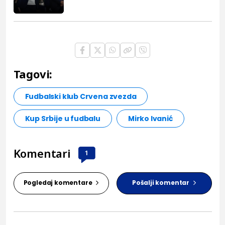
Tagovi:
Fudbalski klub Crvena zvezda
Kup Srbije u fudbalu
Mirko Ivanić
Komentari
1
Pogledaj komentare
Pošalji komentar