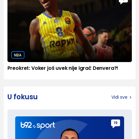
NBA
Preokret: Voker još uvek nije igrač Denvera?!
U fokusu
Vidi sve
19