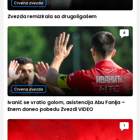
Crvena zvezda
Zvezda remizirala sa drugoligašem
4
Crvena zvezda
Ivanić se vratio golom, asistencija Abu Fanija –
Enem doneo pobedu Zvezdi VIDEO
1