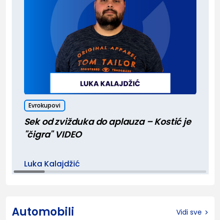
Evrokupovi
Sek od zvižduka do aplauza – Kostić je
"čigra" VIDEO
Luka Kalajdžić
Automobili
Vidi sve