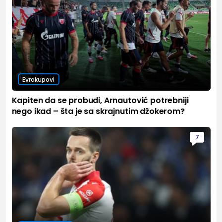
Evrokupovi
Kapiten da se probudi, Arnautović potrebniji
nego ikad – šta je sa skrajnutim džokerom?
7