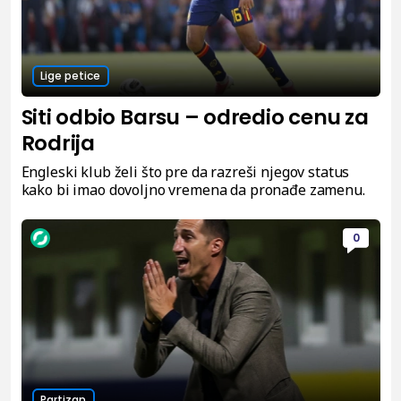
Lige petice
Siti odbio Barsu – odredio cenu za
Rodrija
Engleski klub želi što pre da razreši njegov status
kako bi imao dovoljno vremena da pronađe zamenu.
0
Partizan