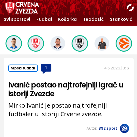
Svi sportovi
Fudbal
Košarka
Teodosić
Stanković
1
14.5.2026.
10:16
Srpski fudbal
Ivanić postao najtrofejniji igrač u
istoriji Zvezde
Mirko Ivanić je postao najtrofejniji
fudbaler u istoriji Crvene zvezde.
Autor:
B92.sport