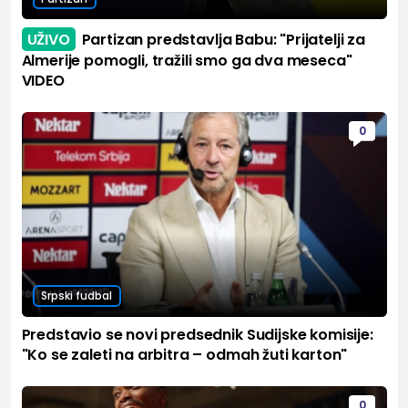
UŽIVO
Partizan predstavlja Babu: "Prijatelji za
Almerije pomogli, tražili smo ga dva meseca"
VIDEO
0
Srpski fudbal
Predstavio se novi predsednik Sudijske komisije:
"Ko se zaleti na arbitra – odmah žuti karton"
0