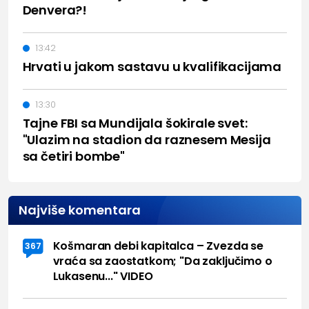
Denvera?!
13:42
Hrvati u jakom sastavu u kvalifikacijama
13:30
Tajne FBI sa Mundijala šokirale svet:
"Ulazim na stadion da raznesem Mesija
sa četiri bombe"
Najviše komentara
Košmaran debi kapitalca – Zvezda se
367
vraća sa zaostatkom; "Da zaključimo o
Lukasenu..." VIDEO