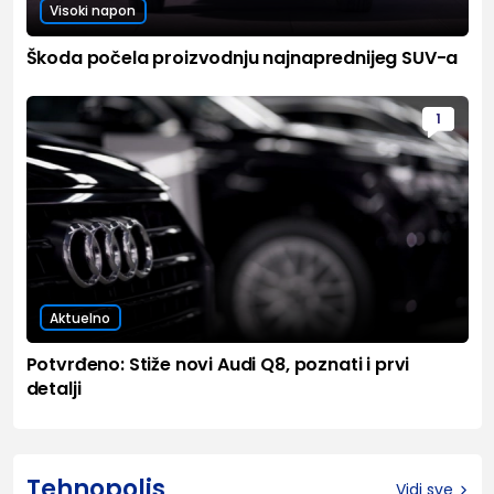
Visoki napon
Škoda počela proizvodnju najnaprednijeg SUV-a
1
Aktuelno
Potvrđeno: Stiže novi Audi Q8, poznati i prvi
detalji
Tehnopolis
Vidi sve