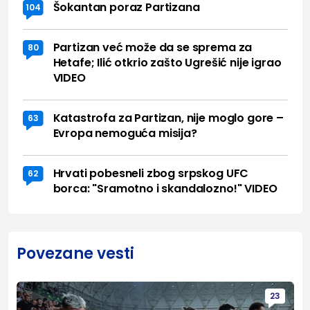
Šokantan poraz Partizana
104
Partizan već može da se sprema za
80
Hetafe; Ilić otkrio zašto Ugrešić nije igrao
VIDEO
Katastrofa za Partizan, nije moglo gore –
63
Evropa nemoguća misija?
Hrvati pobesneli zbog srpskog UFC
62
borca: "Sramotno i skandalozno!" VIDEO
Povezane vesti
23