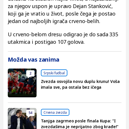
za njegov uspon je upravo Dejan Stanković,
koji ga je vratio u život, posle čega je postao
jedan od najboljih igrača crveno-belih.
U crveno-belom dresu odigrao je do sada 335
utakmica i postigao 107 golova.
Možda vas zanima
Srpski fudbal
2
Zvezda osvojila novu duplu krunu! Voša
imala sve, pa ostala bez ičega
Crvena zvezda
54
Tanjga zagrmeo posle finala Kupa: "I
zvezdašima je neprijatno zbog krađe!"