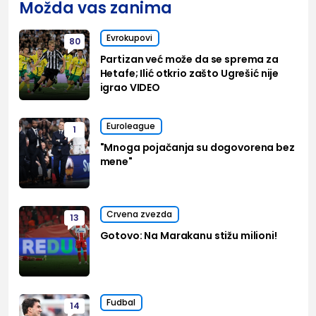
Možda vas zanima
Evrokupovi
80
Partizan već može da se sprema za
Hetafe; Ilić otkrio zašto Ugrešić nije
igrao VIDEO
Euroleague
1
"Mnoga pojačanja su dogovorena bez
mene"
Crvena zvezda
13
Gotovo: Na Marakanu stižu milioni!
Fudbal
14