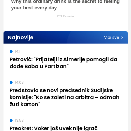
Why this ordinary drink is the secret to feeling
your best every day
CTA Favorite
Najnovije
Vidi sve
14:11
Petrović: "Prijatelji iz Almerije pomogli da
dođe Baba u Partizan"
14:03
Predstavio se novi predsednik Sudijske
komisije: "Ko se zaleti na arbitra – odmah
žuti karton"
13:53
Preokret: Voker još uvek nije igrač