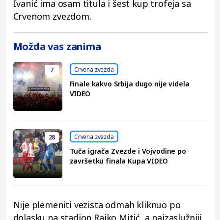
Ivanić ima osam titula i šest kup trofeja sa
Crvenom zvezdom.
Možda vas zanima
Crvena zvezda
7
Finale kakvo Srbija dugo nije videla
VIDEO
Crvena zvezda
28
Tuča igrača Zvezde i Vojvodine po
završetku finala Kupa VIDEO
Nije plemeniti vezista odmah kliknuo po
dolasku na stadion Rajko Mitić, a najzaslužniji