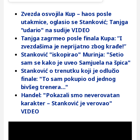
Zvezda osvojila Kup – haos posle
utakmice, oglasio se Stanković; Tanjga
"udario" na sudije VIDEO
Tanjga zagrmeo posle finala Kupa: “I
zvezdašima je neprijatno zbog krađe!”
Stanković "iskopirao" Murinja: "Setio
sam se kako je uveo Samjuela na špica"
Stanković o trenutku koji je odlučio
finale: "To sam pokupio od jednog
bivšeg trenera..."
Handel: "Pokazali smo neverovatan
karakter – Stanković je verovao"
VIDEO