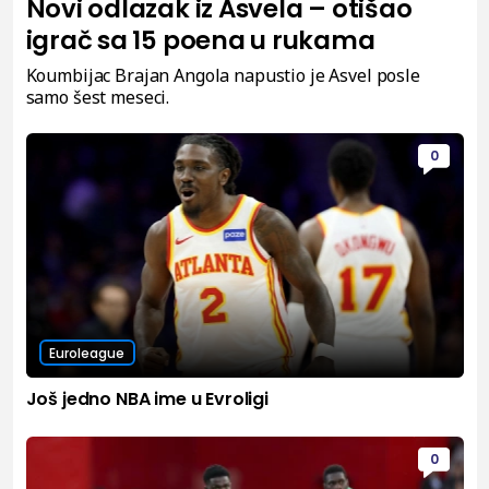
Novi odlazak iz Asvela – otišao
igrač sa 15 poena u rukama
Koumbijac Brajan Angola napustio je Asvel posle
samo šest meseci.
0
Euroleague
Još jedno NBA ime u Evroligi
0