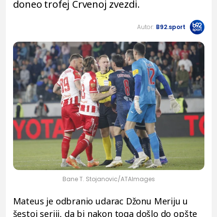
doneo trofej Crvenoj zvezdi.
Autor:
B92.sport
Bane T. Stojanovic/ATAImages
Mateus je odbranio udarac Džonu Meriju u
šestoj seriji, da bi nakon toga došlo do opšte