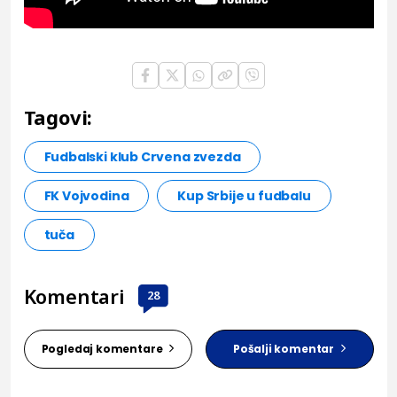
Tagovi:
Fudbalski klub Crvena zvezda
FK Vojvodina
Kup Srbije u fudbalu
tuča
Komentari
28
Pogledaj komentare
Pošalji komentar