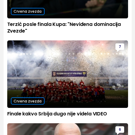
Crvena zvezda
Terzić posle finala Kupa: "Neviđena dominacija
Zvezde"
7
Crvena zvezda
Finale kakvo Srbija dugo nije videla VIDEO
6