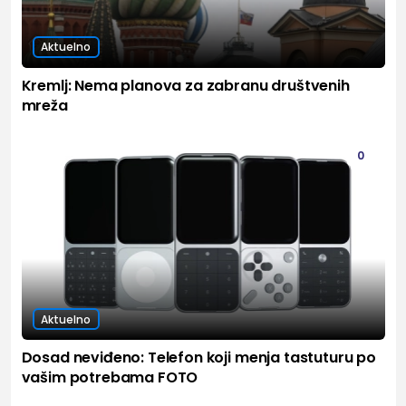
Aktuelno
Kremlj: Nema planova za zabranu društvenih
mreža
0
Aktuelno
Dosad neviđeno: Telefon koji menja tastuturu po
vašim potrebama FOTO