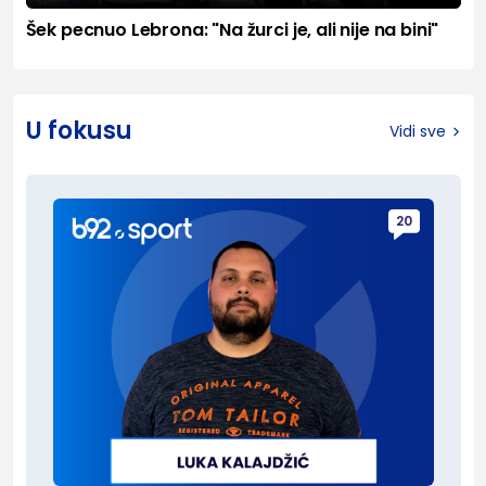
Šek pecnuo Lebrona: "Na žurci je, ali nije na bini"
U fokusu
Vidi sve
20