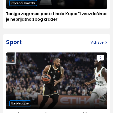
Crvena zvezda
Tanjga zagrmeo posle finala Kupa: "I zvezdašima
je neprijatno zbog krađe!"
Sport
Vidi sve
0
Euroleague