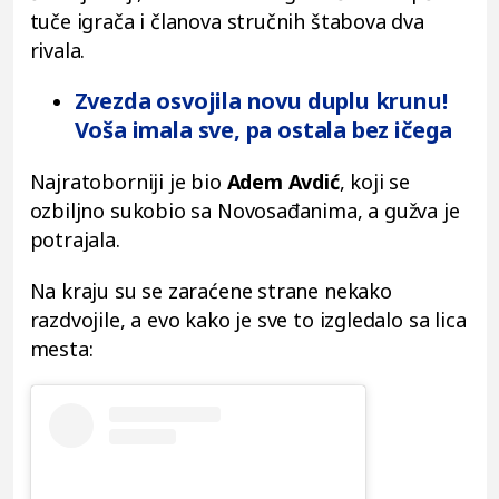
tuče igrača i članova stručnih štabova dva
rivala.
Zvezda osvojila novu duplu krunu!
Voša imala sve, pa ostala bez ičega
Najratoborniji je bio
Adem Avdić
, koji se
ozbiljno sukobio sa Novosađanima, a gužva je
potrajala.
Na kraju su se zaraćene strane nekako
razdvojile, a evo kako je sve to izgledalo sa lica
mesta: