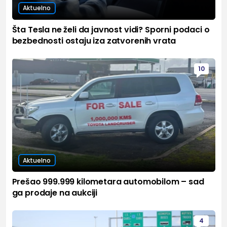
Aktuelno
Šta Tesla ne želi da javnost vidi? Sporni podaci o
bezbednosti ostaju iza zatvorenih vrata
10
Aktuelno
Prešao 999.999 kilometara automobilom – sad
ga prodaje na aukciji
4