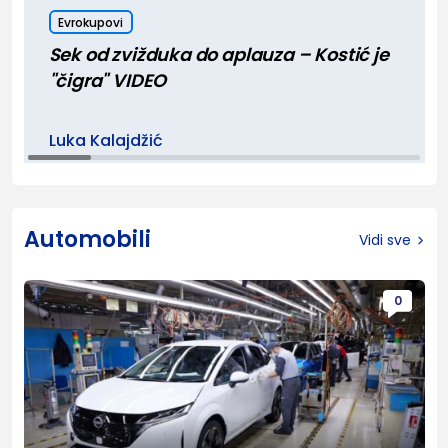
Evrokupovi
Sek od zvižduka do aplauza – Kostić je
"čigra" VIDEO
Luka Kalajdžić
Automobili
Vidi sve
0