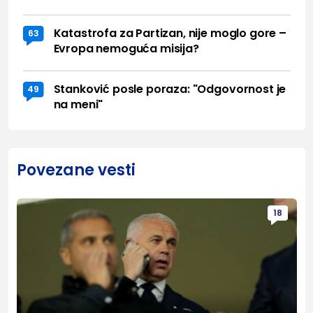
Katastrofa za Partizan, nije moglo gore –
63
Evropa nemoguća misija?
Stanković posle poraza: "Odgovornost je
49
na meni"
Povezane vesti
18