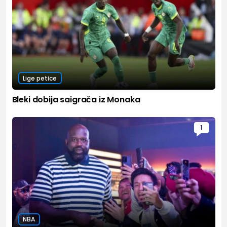
Lige petice
Bleki dobija saigrača iz Monaka
1
NBA