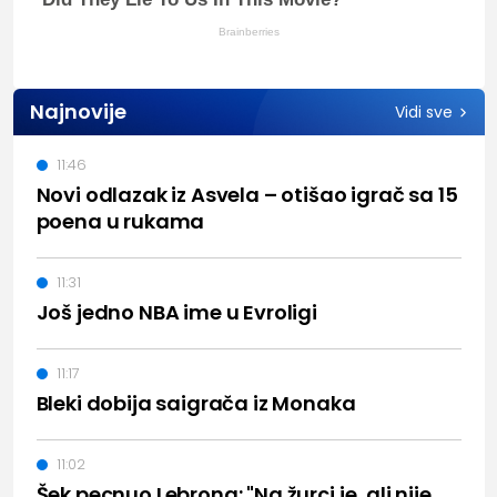
Brainberries
Najnovije
Vidi sve
11:46
Novi odlazak iz Asvela – otišao igrač sa 15
poena u rukama
11:31
Još jedno NBA ime u Evroligi
11:17
Bleki dobija saigrača iz Monaka
11:02
Šek pecnuo Lebrona: "Na žurci je, ali nije