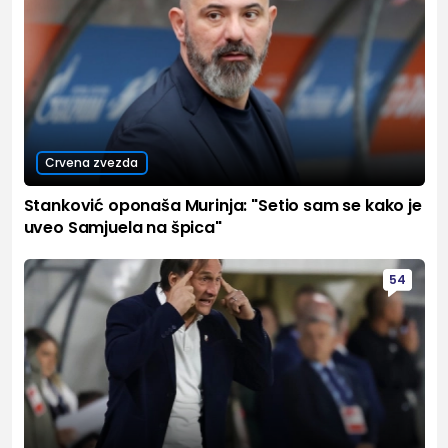
Crvena zvezda
Stanković oponaša Murinja: "Setio sam se kako je
uveo Samjuela na špica"
54