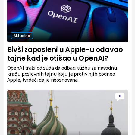
Aktuelno
Bivši zaposleni u Apple-u odavao
tajne kad je otišao u OpenAI?
OpenAI traži od suda da odbaci tužbu za navodnu
krađu poslovnih tajnu koju je protiv njih podneo
Apple, tvrdeći da je neosnovana.
0