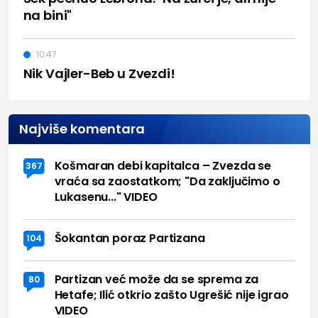
na bini"
10:47
Nik Vajler-Beb u Zvezdi!
Najviše komentara
Košmaran debi kapitalca – Zvezda se
367
vraća sa zaostatkom; "Da zaključimo o
Lukasenu..." VIDEO
Šokantan poraz Partizana
104
Partizan već može da se sprema za
80
Hetafe; Ilić otkrio zašto Ugrešić nije igrao
VIDEO