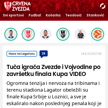
Svi sportovi
Fudbal
Košarka
Teodosić
Stanković
28
14.5.2026.
7:45
Haos na Lagatoru
Tuča igrača Zvezde i Vojvodine po
završetku finala Kupa VIDEO
Ogromna tenzija i nervoza na tribinama i
terenu stadiona Lagator obeležili su
finale Kupa Srbije u Loznici, a sve je
eskaliralo nakon poslednjeg penala koji je