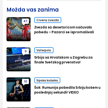
Možda vas zanima
Crvena zvezda
47
Zvezda sa desetoricom sačuvala
pobedu – Pazarci se ispromašivali
Vaterpolo
0
Srbija sa Hrvatskom u Zagrebu za
finale Svetskog prvenstva!
Srpska košarka
10
Šok: Rumunija pobedila Srbiju košem u
poslednjoj sekundi! VIDEO