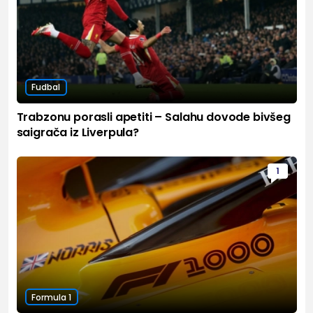
Fudbal
Trabzonu porasli apetiti – Salahu dovode bivšeg
saigrača iz Liverpula?
1
Formula 1