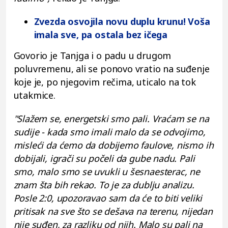
Zvezda osvojila novu duplu krunu! Voša
imala sve, pa ostala bez ičega
Govorio je Tanjga i o padu u drugom
poluvremenu, ali se ponovo vratio na suđenje
koje je, po njegovim rečima, uticalo na tok
utakmice.
"Slažem se, energetski smo pali. Vraćam se na
sudije - kada smo imali malo da se odvojimo,
misleći da ćemo da dobijemo faulove, nismo ih
dobijali, igrači su počeli da gube nadu. Pali
smo, malo smo se uvukli u šesnaesterac, ne
znam šta bih rekao. To je za dublju analizu.
Posle 2:0, upozoravao sam da će to biti veliki
pritisak na sve što se dešava na terenu, nijedan
nije suđen, za razliku od njih. Malo su pali na