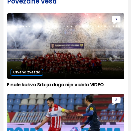
Povezane vesti
7
Crvena zvezda
Finale kakvo Srbija dugo nije videla VIDEO
3