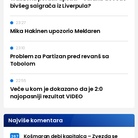
bivšeg saigrača iz Liverpula?
23:27
Mika Hakinen upozorio Meklaren
23:10
Problem za Partizan pred revanš sa
Tobolom
22:55
Veče u kom je dokazano da je 2:0
najopasniji rezultat VIDEO
Najviše komentara
Košmaran debi kapitalca – Zvezda se
367