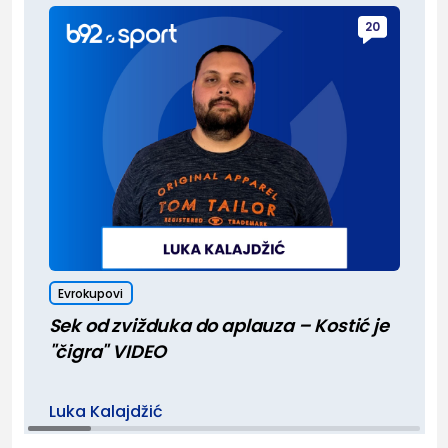
20
Evrokupovi
Sek od zvižduka do aplauza – Kostić je
"čigra" VIDEO
Luka Kalajdžić