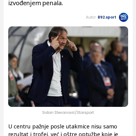
izvođenjem penala.
Autor:
B92.sport
Srđan Stevanović/Starsport
U centru pažnje posle utakmice nisu samo
rezultat i trofej, već i oštre optužbe koje je