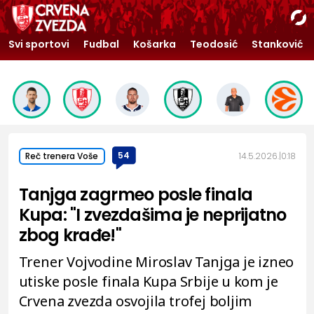
Svi sportovi
Fudbal
Košarka
Teodosić
Stanković
54
14.5.2026.
0:18
Reč trenera Voše
Tanjga zagrmeo posle finala
Kupa: "I zvezdašima je neprijatno
zbog krađe!"
Trener Vojvodine Miroslav Tanjga je izneo
utiske posle finala Kupa Srbije u kom je
Crvena zvezda osvojila trofej boljim