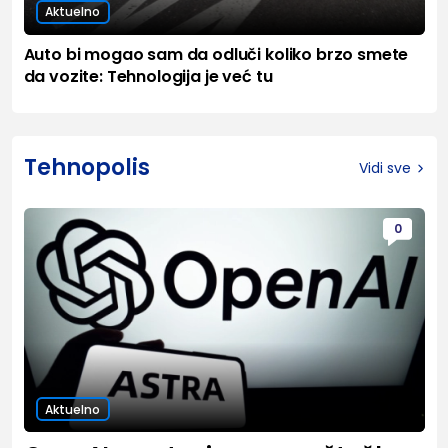
Aktuelno
Auto bi mogao sam da odluči koliko brzo smete
da vozite: Tehnologija je već tu
Tehnopolis
Vidi sve
0
Aktuelno