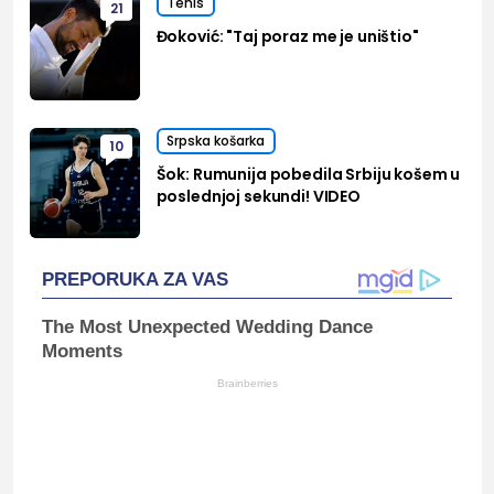
Tenis
21
Đoković: "Taj poraz me je uništio"
Srpska košarka
10
Šok: Rumunija pobedila Srbiju košem u
poslednjoj sekundi! VIDEO
PREPORUKA ZA VAS
The Most Unexpected Wedding Dance
Moments
Brainberries