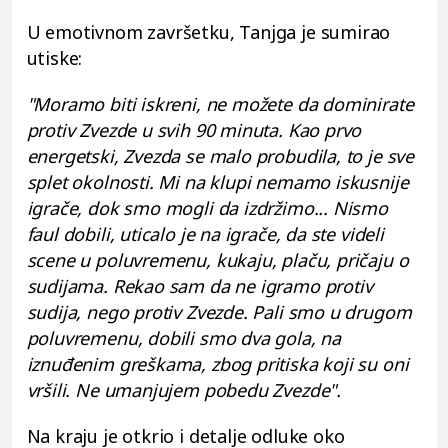
U emotivnom završetku, Tanjga je sumirao
utiske:
"Moramo biti iskreni, ne možete da dominirate
protiv Zvezde u svih 90 minuta. Kao prvo
energetski, Zvezda se malo probudila, to je sve
splet okolnosti. Mi na klupi nemamo iskusnije
igrače, dok smo mogli da izdržimo... Nismo
faul dobili, uticalo je na igrače, da ste videli
scene u poluvremenu, kukaju, plaču, pričaju o
sudijama. Rekao sam da ne igramo protiv
sudija, nego protiv Zvezde. Pali smo u drugom
poluvremenu, dobili smo dva gola, na
iznuđenim greškama, zbog pritiska koji su oni
vršili. Ne umanjujem pobedu Zvezde".
Na kraju je otkrio i detalje odluke oko