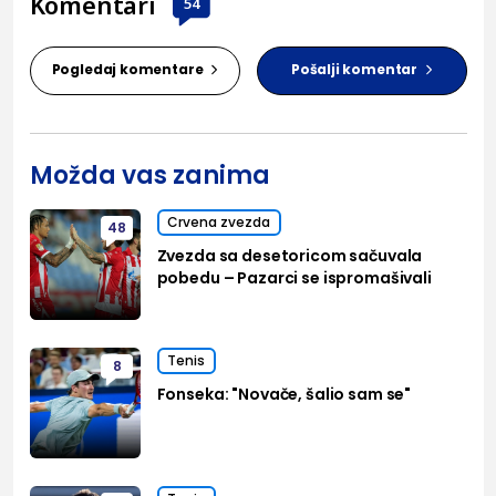
Komentari
54
Pogledaj komentare
Pošalji komentar
Možda vas zanima
Crvena zvezda
48
Zvezda sa desetoricom sačuvala
pobedu – Pazarci se ispromašivali
Tenis
8
Fonseka: "Novače, šalio sam se"