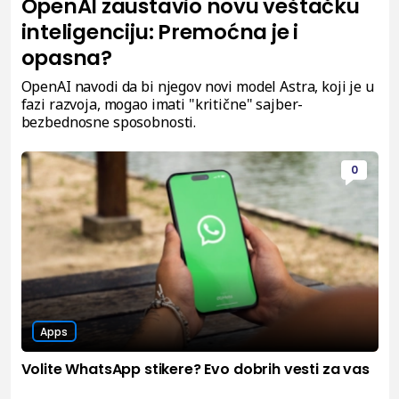
OpenAI zaustavio novu veštačku
inteligenciju: Premoćna je i
opasna?
OpenAI navodi da bi njegov novi model Astra, koji je u
fazi razvoja, mogao imati "kritične" sajber-
bezbednosne sposobnosti.
0
Apps
Volite WhatsApp stikere? Evo dobrih vesti za vas