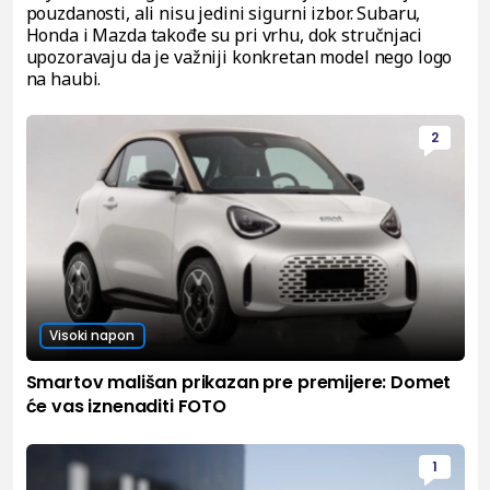
pouzdanosti, ali nisu jedini sigurni izbor. Subaru,
Honda i Mazda takođe su pri vrhu, dok stručnjaci
upozoravaju da je važniji konkretan model nego logo
na haubi.
2
Visoki napon
Smartov mališan prikazan pre premijere: Domet
će vas iznenaditi FOTO
1