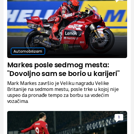
Automobilizam
Markes posle sedmog mesta:
"Dovoljno sam se borio u karijeri"
Mark Markes završio je Veliku nagradu Velike
Britanije na sedmom mestu, posle trke u kojoj nije
uspeo da pronađe tempo za borbu sa vodećim
vozačima.
1