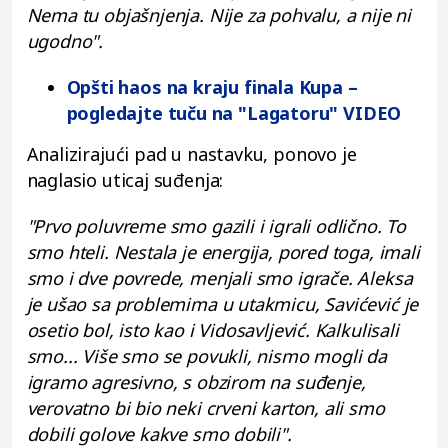
Nema tu objašnjenja. Nije za pohvalu, a nije ni
ugodno".
Opšti haos na kraju finala Kupa –
pogledajte tuču na "Lagatoru" VIDEO
Analizirajući pad u nastavku, ponovo je
naglasio uticaj suđenja:
"Prvo poluvreme smo gazili i igrali odlično. To
smo hteli. Nestala je energija, pored toga, imali
smo i dve povrede, menjali smo igrače. Aleksa
je ušao sa problemima u utakmicu, Savićević je
osetio bol, isto kao i Vidosavljević. Kalkulisali
smo... Više smo se povukli, nismo mogli da
igramo agresivno, s obzirom na suđenje,
verovatno bi bio neki crveni karton, ali smo
dobili golove kakve smo dobili".