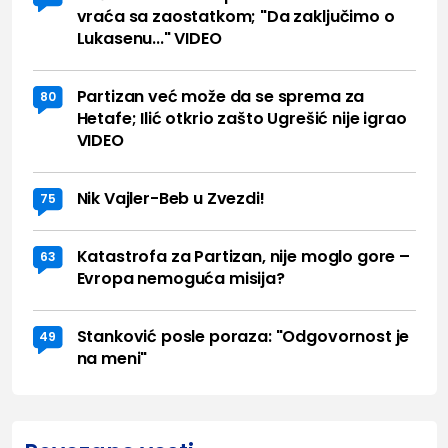
vraća sa zaostatkom; "Da zaključimo o
Lukasenu..." VIDEO
Partizan već može da se sprema za
80
Hetafe; Ilić otkrio zašto Ugrešić nije igrao
VIDEO
Nik Vajler-Beb u Zvezdi!
75
Katastrofa za Partizan, nije moglo gore –
63
Evropa nemoguća misija?
Stanković posle poraza: "Odgovornost je
49
na meni"