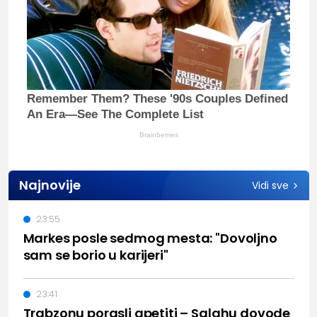
Remember Them? These '90s Couples Defined
An Era—See The Complete List
Brainberries
Najnovije
Vidi sve
23:55
Markes posle sedmog mesta: "Dovoljno
sam se borio u karijeri"
23:41
Trabzonu porasli apetiti – Salahu dovode