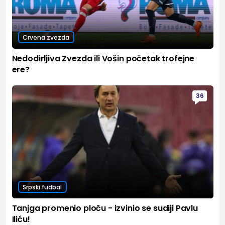
Crvena zvezda
Nedodirljiva Zvezda ili Vošin početak trofejne
ere?
36
Srpski fudbal
Tanjga promenio ploču - izvinio se sudiji Pavlu
Iliću!