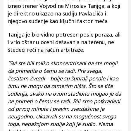
izneo trener Vojvodine Miroslav Tanjga, a koji
je direktno ukazao na sudiju Pavla Ilića i
njegovo suđenje kao ključni faktor meča.
Tanjga je bio vidno potresen posle poraza, ali
i vrlo oštar u oceni dešavanja na terenu, ne
štedeći reči na račun arbitraže.
"Svi ste bili toliko skoncentrisani da ste mogli
da primetite o čemu se radi. Pre svega,
čestitam Zvezdi – bolje su šutirali penale i kao
timu ne mogu da zamerim ništa. Što se tiče
suđenja, svako na ovom stadionu mogao je da
ne primeti o čemu se radi. Bili smo potkradeni
od prvog minuta i pravim zvezdašima je
neugodno. Ukazivali su na mogućnost svega
toga, nepažnjom sudije koji je sudio. Nema