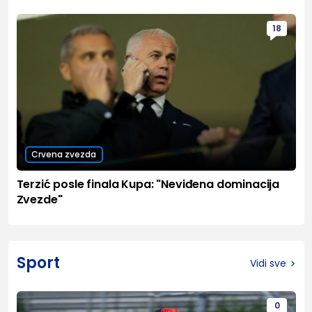
18
Crvena zvezda
Terzić posle finala Kupa: "Neviđena dominacija
Zvezde"
Sport
Vidi sve
0