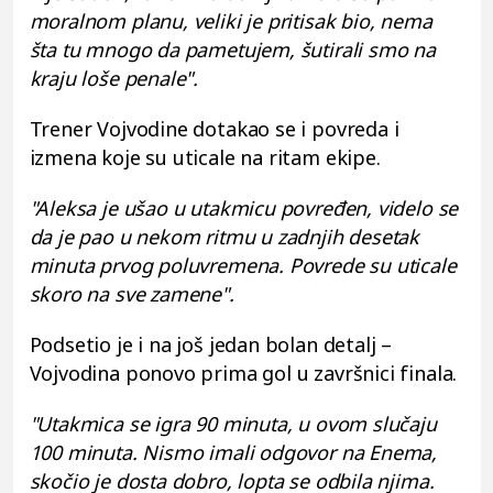
moralnom planu, veliki je pritisak bio, nema
šta tu mnogo da pametujem, šutirali smo na
kraju loše penale".
Trener Vojvodine dotakao se i povreda i
izmena koje su uticale na ritam ekipe.
"Aleksa je ušao u utakmicu povređen, videlo se
da je pao u nekom ritmu u zadnjih desetak
minuta prvog poluvremena. Povrede su uticale
skoro na sve zamene".
Podsetio je i na još jedan bolan detalj –
Vojvodina ponovo prima gol u završnici finala.
"Utakmica se igra 90 minuta, u ovom slučaju
100 minuta. Nismo imali odgovor na Enema,
skočio je dosta dobro, lopta se odbila njima.