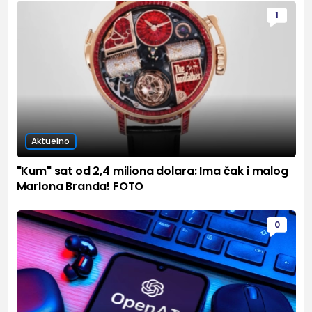
1
Aktuelno
"Kum" sat od 2,4 miliona dolara: Ima čak i malog
Marlona Branda! FOTO
0