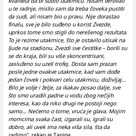
kvaliteta da bi sudio utakmicu. Nisam verovao
u te radnje, mislio sam da treba čoveka pustiti
da sudi, ali nisam bio u pravu. Nije dorastao
finalu, sve je bilo suđeno u korist Zvezde,
uprkos tome smo stigli do nerešenog rezultata.
To je rezime utakmice, što je ostavilo utisak na
ljude na stadionu. Zvezdi sve čestitke – borili su
se do kraja, bili su više skoncentrisani,
zasluženo su uzeli trofej. Dosta sam prazan
posle jedne ovakve utakmice, kad vam dođe
jedan čovek i pokvari celu utakmicu, doživljaj...
Bilo je volje i želje, za ikakav posao dalje, sve
što smo uradili padne u vodu zbog nečijih
interesa, kao da niko drugi ne postoji nego
samo... Nećemo o tome, vruća je glava. Mojim
momcima svaka čast, izgarali su, igrali su
dobro, ali uvek ima neka viša sila, šta da
radimo",
rekao je Tanjga.