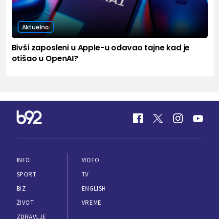
Aktuelno
Bivši zaposleni u Apple-u odavao tajne kad je
otišao u OpenAI?
INFO
VIDEO
SPORT
TV
BIZ
ENGLISH
ŽIVOT
VREME
ZDRAVLJE