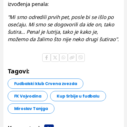
izvođenja penala:
"Mi smo odredili prvih pet, posle bi se išlo po
osećaju. Mi smo se dogovorili da ide on, tako
šutira... Penal je lutrija, tako je kako je,
možemo da žalimo što nije neko drugi šutirao".
Tagovi:
Fudbalski klub Crvena zvezda
FK Vojvodina
Kup Srbije u fudbalu
Miroslav Tanjga