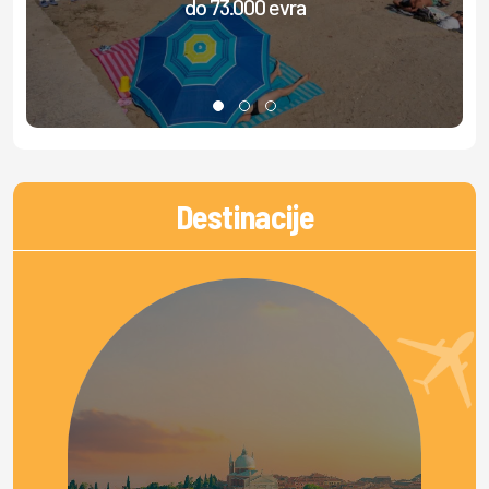
do 73.000 evra
do
Destinacije