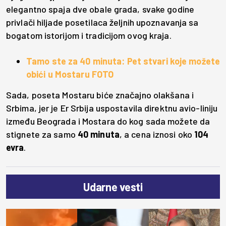
elegantno spaja dve obale grada, svake godine
privlači hiljade posetilaca željnih upoznavanja sa
bogatom istorijom i tradicijom ovog kraja.
Tamo ste za 40 minuta: Pet stvari koje možete
obići u Mostaru FOTO
Sada, poseta Mostaru biće značajno olakšana i
Srbima, jer je Er Srbija uspostavila direktnu avio-liniju
između Beograda i Mostara do kog sada možete da
stignete za samo
40 minuta
, a cena iznosi oko
104
evra
.
Udarne vesti