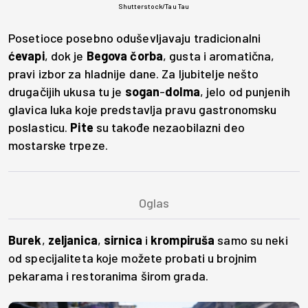
Shutterstock/Tau Tau
Posetioce posebno oduševljavaju tradicionalni
ćevapi
, dok je
Begova čorba
, gusta i aromatična,
pravi izbor za hladnije dane. Za ljubitelje nešto
drugačijih ukusa tu je
sogan
-
dolma
, jelo od punjenih
glavica luka koje predstavlja pravu gastronomsku
poslasticu.
Pite
su takođe nezaobilazni deo
mostarske trpeze.
Burek
,
zeljanica
,
sirnica
i
krompiruša
samo su neki
od specijaliteta koje možete probati u brojnim
pekarama i restoranima širom grada.