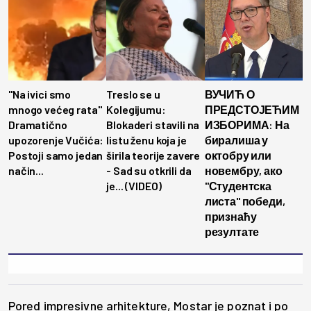
"Na ivici smo
Treslo se u
ВУЧИЋ О
mnogo većeg rata"
Kolegijumu:
ПРЕДСТОЈЕЋИМ
Dramatično
Blokaderi stavili na
ИЗБОРИМА: На
upozorenje Vučića:
listu ženu koja je
биралиша у
Postoji samo jedan
širila teorije zavere
октобру или
način...
- Sad su otkrili da
новембру, ако
je... (VIDEO)
"Студентска
листа" победи,
признаћу
резултате
Pored impresivne arhitekture, Mostar je poznat i po