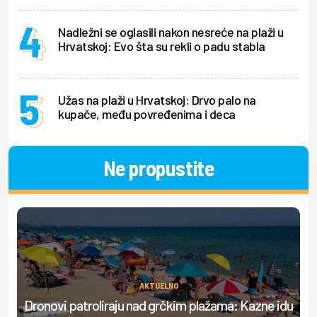
Nadležni se oglasili nakon nesreće na plaži u
Hrvatskoj: Evo šta su rekli o padu stabla
Užas na plaži u Hrvatskoj: Drvo palo na
kupače, među povređenima i deca
Ne propustite
AKTUELNO
Dronovi patroliraju nad grčkim plažama: Kazne idu