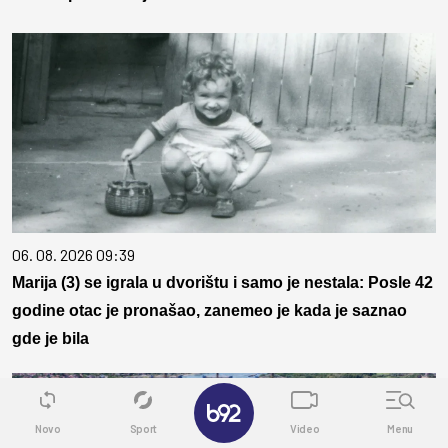
06. 08. 2026 09:39
Marija (3) se igrala u dvorištu i samo je nestala: Posle 42
godine otac je pronašao, zanemeo je kada je saznao
gde je bila
✕
Novo
Sport
Video
Menu