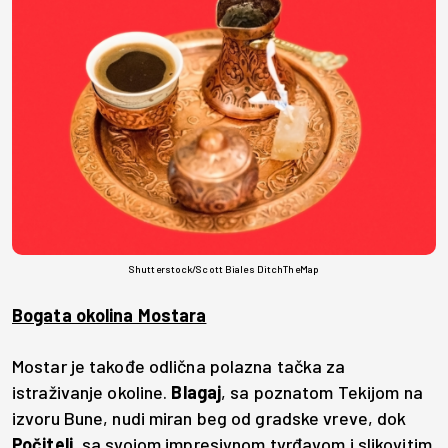
Shutterstock/Scott Biales DitchTheMap
Bogata okolina Mostara
Mostar je takođe odlična polazna tačka za
istraživanje okoline.
Blagaj
, sa poznatom Tekijom na
izvoru Bune, nudi miran beg od gradske vreve, dok
Počitelj
, sa svojom impresivnom tvrđavom i slikovitim