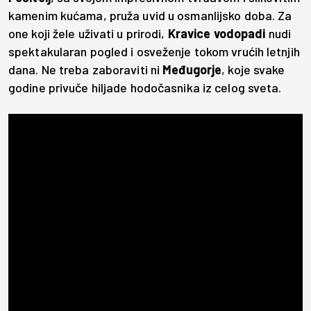
kamenim kućama, pruža uvid u osmanlijsko doba. Za
one koji žele uživati u prirodi,
Kravice vodopadi
nudi
spektakularan pogled i osveženje tokom vrućih letnjih
dana. Ne treba zaboraviti ni
Međugorje
, koje svake
godine privuče hiljade hodočasnika iz celog sveta.