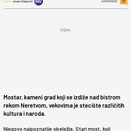
12
Autor:
Jovan Kragović
KOMENTARI
Mostar, kameni grad koji se izdiže nad bistrom
rekom Neretvom, vekovima je stecište različitih
kultura i naroda.
Njegovo najpoznatije obeležje, Stari most, koji