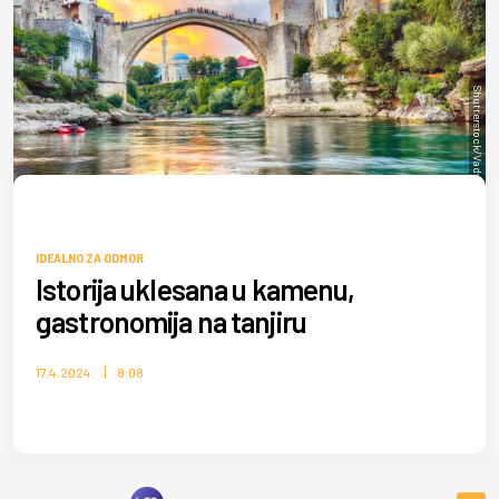
Shutterstock/Vadym Lavra
IDEALNO ZA ODMOR
Istorija uklesana u kamenu,
gastronomija na tanjiru
17.4.2024.
8:08