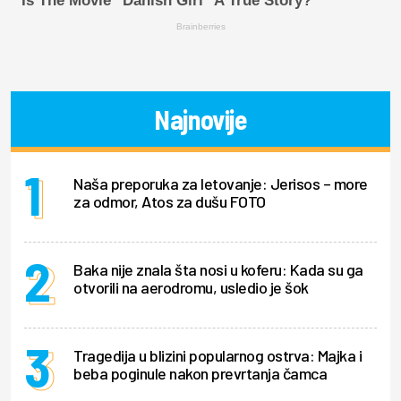
Is The Movie "Danish Girl" A True Story?
Brainberries
Najnovije
Naša preporuka za letovanje: Jerisos – more
za odmor, Atos za dušu FOTO
Baka nije znala šta nosi u koferu: Kada su ga
otvorili na aerodromu, usledio je šok
Tragedija u blizini popularnog ostrva: Majka i
beba poginule nakon prevrtanja čamca