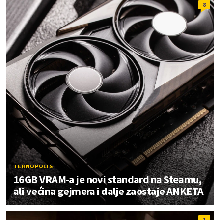
8
TEHNOPOLIS
16GB VRAM-a je novi standard na Steamu,
ali većina gejmera i dalje zaostaje ANKETA
1