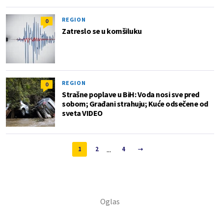
REGION
0
Zatreslo se u komšiluku
REGION
0
Strašne poplave u BiH: Voda nosi sve pred
sobom; Građani strahuju; Kuće odsečene od
sveta VIDEO
...
1
2
4