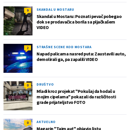
SKANDAL U MOSTARU
9
Skandal u Mostaru: Poznati pevač pobegao
dok se prodavačica borila sa pljačkašem
VIDEO
STRAŠNE SCENE KOD MOSTARA
2
Napad palicama nasred puta: Zaustavili auto,
demolirali ga, pa zapalili VIDEO
DRUŠTVO
0
Mladi kroz projekat "Pokušaj da hodaš u
mojim cipelama" pokazali da različitosti
grade prijateljstvo FOTO
AKTUELNO
0
Magazin "Tajm aut" objavio listu