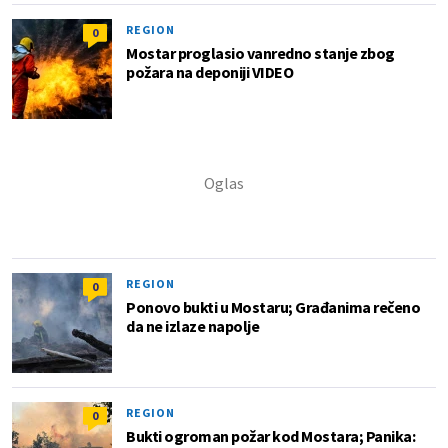
REGION
0
Mostar proglasio vanredno stanje zbog
požara na deponiji VIDEO
REGION
0
Ponovo bukti u Mostaru; Građanima rečeno
da ne izlaze napolje
REGION
0
Bukti ogroman požar kod Mostara; Panika: