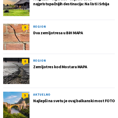
najpristupačnijih destinacija: Na listi i Srbija
REGION
0
Dva zemljotresa u BiH MAPA
REGION
0
Zemljotres kod Mostara MAPA
AKTUELNO
5
Najlepši na svetu je ovaj balkanski most FOTO