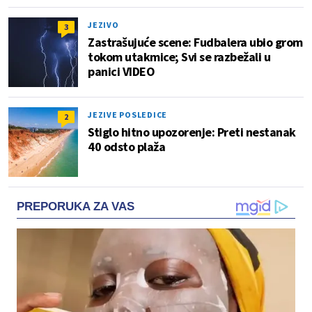
JEZIVO
3
Zastrašujuće scene: Fudbalera ubio grom
tokom utakmice; Svi se razbežali u
panici VIDEO
JEZIVE POSLEDICE
2
Stiglo hitno upozorenje: Preti nestanak
40 odsto plaža
PREPORUKA ZA VAS