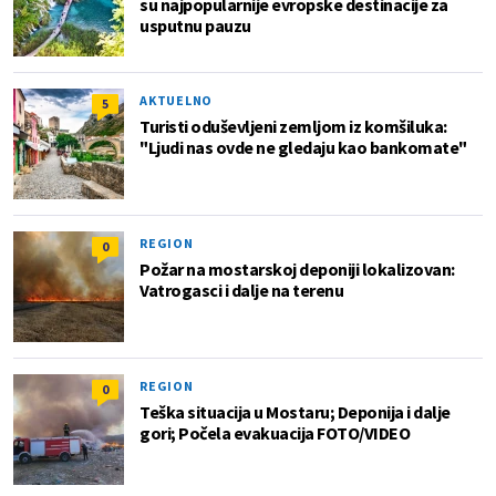
su najpopularnije evropske destinacije za
usputnu pauzu
AKTUELNO
5
Turisti oduševljeni zemljom iz komšiluka:
"Ljudi nas ovde ne gledaju kao bankomate"
REGION
0
Požar na mostarskoj deponiji lokalizovan:
Vatrogasci i dalje na terenu
REGION
0
Teška situacija u Mostaru; Deponija i dalje
gori; Počela evakuacija FOTO/VIDEO