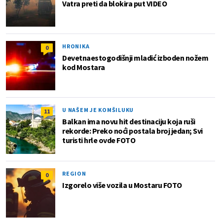
Vatra preti da blokira put VIDEO
HRONIKA
0
Devetnaestogodišnji mladić izboden nožem
kod Mostara
U NAŠEM JE KOMŠILUKU
11
Balkan ima novu hit destinaciju koja ruši
rekorde: Preko noći postala broj jedan; Svi
turisti hrle ovde FOTO
REGION
0
Izgorelo više vozila u Mostaru FOTO