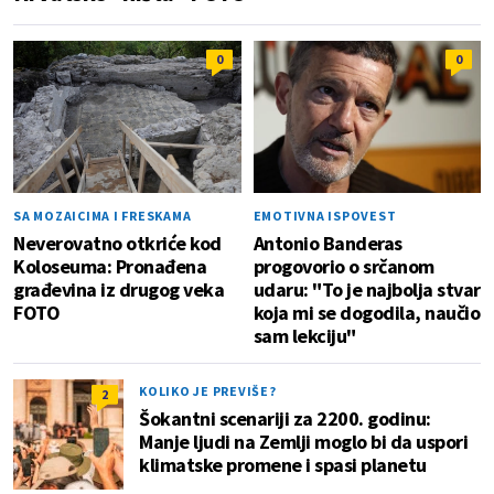
0
0
SA MOZAICIMA I FRESKAMA
EMOTIVNA ISPOVEST
Neverovatno otkriće kod
Antonio Banderas
Koloseuma: Pronađena
progovorio o srčanom
građevina iz drugog veka
udaru: "To je najbolja stvar
FOTO
koja mi se dogodila, naučio
sam lekciju"
KOLIKO JE PREVIŠE?
2
Šokantni scenariji za 2200. godinu:
Manje ljudi na Zemlji moglo bi da uspori
klimatske promene i spasi planetu