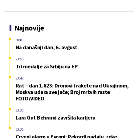
Najnovije
0:00
Na današnji dan, 6. avgust
23:50
Tri medalje za Srbiju na EP
23:48
Rat – dan 1.623: Dronovi i rakete nad Ukrajinom,
Moskva udara sve jače; Broj mrtvih raste
FOTO/VIDEO
23:35
Lara Gut-Behrami završila karijeru
23:35
Crveni alarm u Evropi: Rekordi padaju, reke