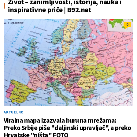
Život – zanimljivosti, istorija, nauka i
inspirativne priče | B92.net
0
AKTUELNO
Viralna mapa izazvala buru na mrežama:
Preko Srbije piše "daljinski upravljač", a preko
Hrvatske "ništa" FOTO