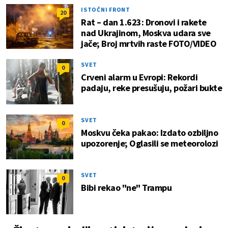
ISTOČNI FRONT
20
Rat – dan 1.623: Dronovi i rakete
nad Ukrajinom, Moskva udara sve
jače; Broj mrtvih raste FOTO/VIDEO
SVET
0
Crveni alarm u Evropi: Rekordi
padaju, reke presušuju, požari bukte
SVET
0
Moskvu čeka pakao: Izdato ozbiljno
upozorenje; Oglasili se meteorolozi
SVET
0
Bibi rekao "ne" Trampu