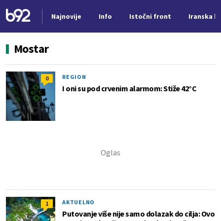
Najnovije
Info
Istočni front
Iranska kr
Nova vest
Mostar
REGION
0
I oni su pod crvenim alarmom: Stiže 42°C
AKTUELNO
1
Putovanje više nije samo dolazak do cilja: Ovo