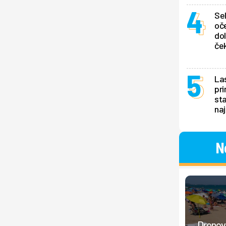
Se
oče
dol
ček
La
pri
sta
naj
N
Dronovi