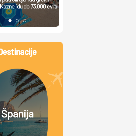
žučna rasprava: "Od jutra grmi
Kazne idu do 73.000 evra
muzika, ljudi ne mogu da odmor
Destinacije
Španija