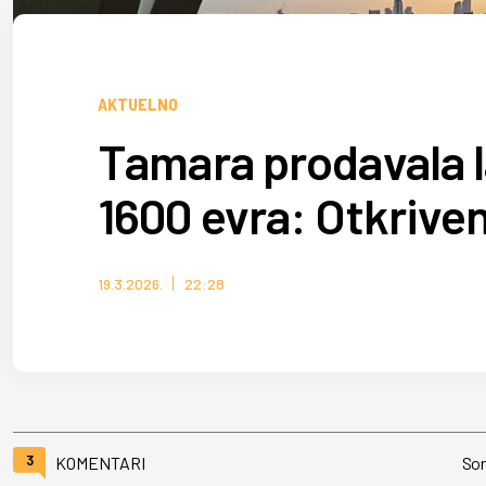
AKTUELNO
Tamara prodavala la
1600 evra: Otkrive
19.3.2026.
22:28
3
KOMENTARI
Sor