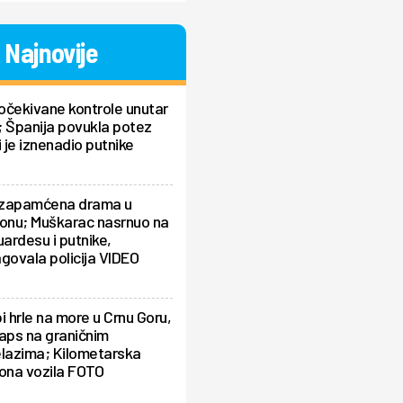
Najnovije
očekivane kontrole unutar
 Španija povukla potez
i je iznenadio putnike
zapamćena drama u
ionu; Muškarac nasrnuo na
uardesu i putnike,
govala policija VIDEO
i hrle na more u Crnu Goru,
aps na graničnim
elazima; Kilometarska
ona vozila FOTO