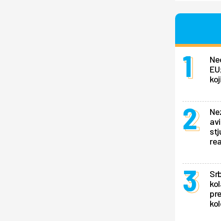
Ne
EU;
koj
Ne
av
stj
rea
Srb
kol
pr
kol