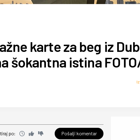
žne karte za beg iz Dub
na šokantna istina FOT
I
Pošalji komentar
tiraj po: