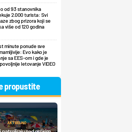
lo od 93 stanovnika
kuje 2.000 turista: Svi
aze zbog prizora koji se
a više od 120 godina
st minute ponude sve
mamljivije: Evo kako je
nje sa EES-om i gde je
povoljnije letovanje VIDEO
e propustite
AKTUELNO
AKTUELNO
Srbi prave "lom" u Grčkoj, nasta
 patroliraju nad grčkim