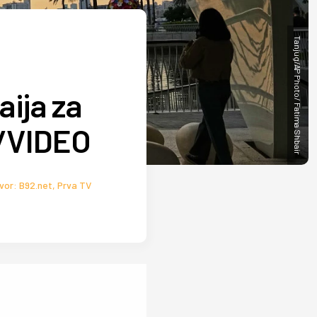
Tanjug/AP Photo/ Fatima Shbair
aija za
O/VIDEO
zvor: B92.net, Prva TV