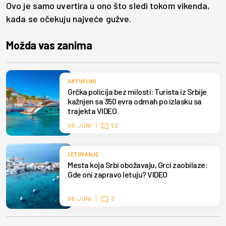
Ovo je samo uvertira u ono što sledi tokom vikenda,
kada se očekuju najveće gužve.
Možda vas zanima
AKTUELNO
Grčka policija bez milosti: Turista iz Srbije
kažnjen sa 350 evra odmah po izlasku sa
trajekta VIDEO
09. JUNI
52
LETOVANJE
Mesta koja Srbi obožavaju, Grci zaobilaze:
Gde oni zapravo letuju? VIDEO
08. JUNI
3