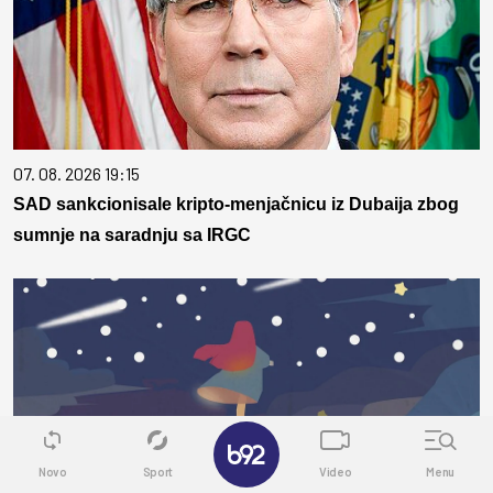
07. 08. 2026 19:15
SAD sankcionisale kripto-menjačnicu iz Dubaija zbog
sumnje na saradnju sa IRGC
✕
Novo
Sport
Video
Menu