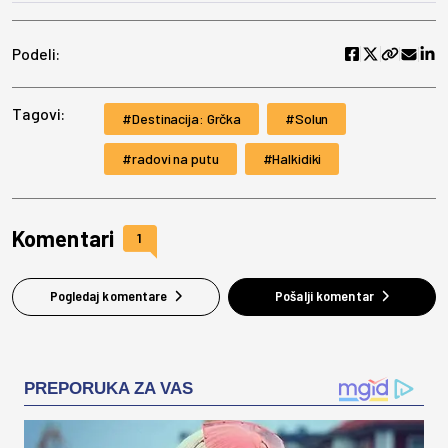
Podeli:
Tagovi:
Destinacija: Grčka
Solun
radovi na putu
Halkidiki
Komentari
1
Pogledaj komentare
Pošalji komentar
PREPORUKA ZA VAS