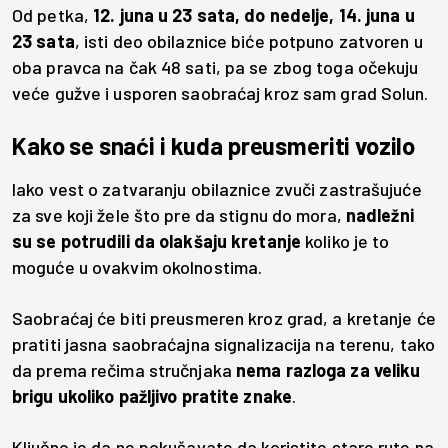
Od petka,
12. juna u 23 sata, do nedelje, 14. juna u
23 sata
, isti deo obilaznice biće potpuno zatvoren u
oba pravca na čak 48 sati, pa se zbog toga očekuju
veće gužve i usporen saobraćaj kroz sam grad Solun.
Kako se snaći i kuda preusmeriti vozilo
Iako vest o zatvaranju obilaznice zvuči zastrašujuće
za sve koji žele što pre da stignu do mora,
nadležni
su se potrudili da olakšaju kretanje
koliko je to
moguće u ovakvim okolnostima.
Saobraćaj će biti preusmeren kroz grad, a kretanje će
pratiti jasna saobraćajna signalizacija na terenu, tako
da prema rečima stručnjaka
nema razloga za veliku
brigu ukoliko pažljivo pratite znake
.
Ključno je da ne pokušavate da koristite stare rute na