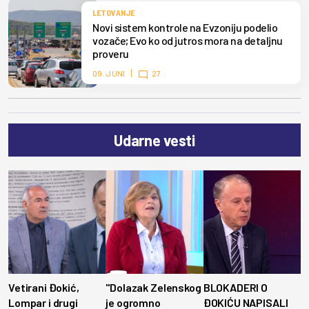
LETOVANJE
Novi sistem kontrole na Evzoniju podelio
vozače; Evo ko od jutros mora na detaljnu
proveru
09. JUNI
27
Udarne vesti
Vetirani Đokić,
"Dolazak Zelenskog
BLOKADERI O
Lompar i drugi
je ogromno
ĐOKIĆU NAPISALI