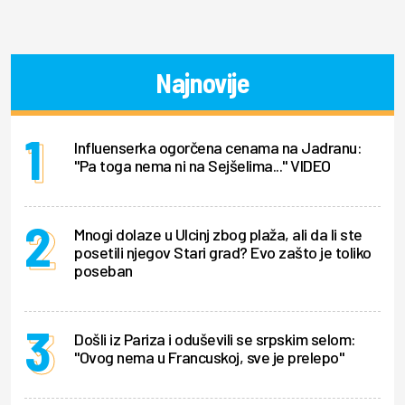
Najnovije
Influenserka ogorčena cenama na Jadranu:
"Pa toga nema ni na Sejšelima..." VIDEO
Mnogi dolaze u Ulcinj zbog plaža, ali da li ste
posetili njegov Stari grad? Evo zašto je toliko
poseban
Došli iz Pariza i oduševili se srpskim selom:
"Ovog nema u Francuskoj, sve je prelepo"