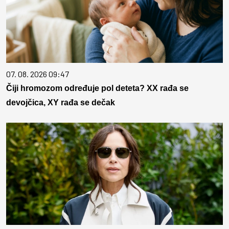
07. 08. 2026 09:47
Čiji hromozom određuje pol deteta? XX rađa se
devojčica, XY rađa se dečak