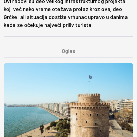
Ovi radovi su deo velikog infrastrukturnog projekta
koji već neko vreme otežava prolaz kroz ovaj deo
Grčke, ali situacija dostiže vrhunac upravo u danima
kada se očekuje najveći priliv turista.