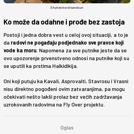
Shutterstock/sandsun
Ko može da odahne i prođe bez zastoja
Postoji i jedna dobra vest u celoj ovoj situaciji, a to je
da
radovi ne pogađaju podjednako sve pravce koji
vode ka moru
. Napomena za sve putnike jeste da se
ovo upozorenje prvenstveno odnosi na putnike koji su
se uputili ka prstima Halkidikija.
Oni koji putuju ka Kavali, Asprovalti, Stavrosu i Vrasni
nisu direktno pogođeni ovim zatvaranjima, pa mogu
očekivati nešto lakši prolaz bez većih zadržavanja
uzrokovanih radovima na Fly Over projektu.