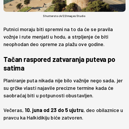
Shutterstock/22Images Studio
Putnici moraju biti spremni na to da će se pravila
vožnje i rute menjati u hodu, a strpljenje će biti
neophodan deo opreme za plažu ove godine.
Tačan raspored zatvaranja puteva po
satima
Planiranje puta nikada nije bilo važnije nego sada, jer
su grčke vlasti najavile precizne termine kada će
saobraćaj biti u potpunosti obustavljen.
Večeras,
10. juna od 23 do 5 ujutru
, deo obilaznice u
pravcu ka Halkidikiju biće zatvoren.