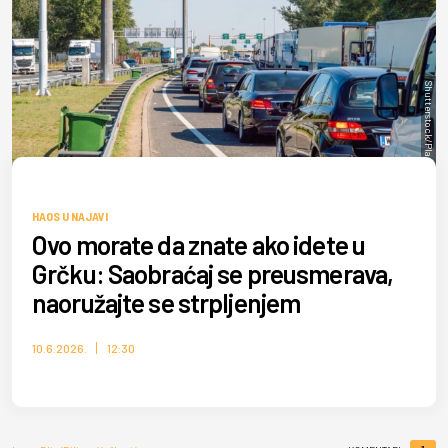
Shutterstock/Plam Petrov
HAOS U NAJAVI
Ovo morate da znate ako idete u
Grčku: Saobraćaj se preusmerava,
naoružajte se strpljenjem
10.6.2026.
12:30