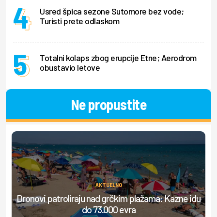
Usred špica sezone Sutomore bez vode;
Turisti prete odlaskom
Totalni kolaps zbog erupcije Etne; Aerodrom
obustavio letove
Ne propustite
AKTUELNO
Dronovi patroliraju nad grčkim plažama: Kazne idu
S
do 73.000 evra