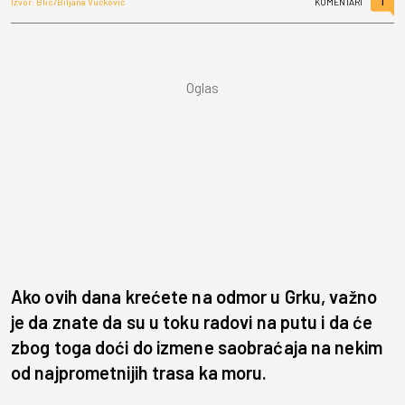
1
Izvor: Blic/Biljana Vučković
KOMENTARI
Ako ovih dana krećete na odmor u Grku, važno
je da znate da su u toku radovi na putu i da će
zbog toga doći do izmene saobraćaja na nekim
od najprometnijih trasa ka moru.