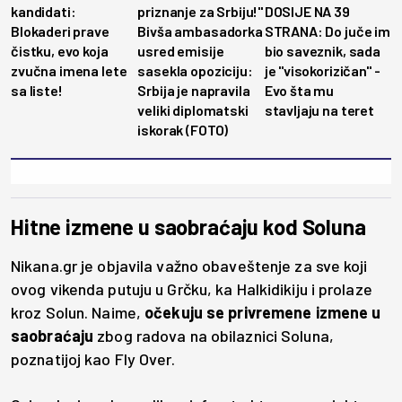
kandidati:
priznanje za Srbiju!"
DOSIJE NA 39
Blokaderi prave
Bivša ambasadorka
STRANA: Do juče im
čistku, evo koja
usred emisije
bio saveznik, sada
zvučna imena lete
sasekla opoziciju:
je ''visokorizičan'' -
sa liste!
Srbija je napravila
Evo šta mu
veliki diplomatski
stavljaju na teret
iskorak (FOTO)
Hitne izmene u saobraćaju kod Soluna
Nikana.gr je objavila važno obaveštenje za sve koji
ovog vikenda putuju u Grčku, ka Halkidikiju i prolaze
kroz Solun. Naime,
očekuju se privremene izmene u
saobraćaju
zbog radova na obilaznici Soluna,
poznatijoj kao Fly Over.