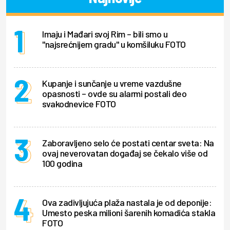
Imaju i Mađari svoj Rim – bili smo u
"najsrećnijem gradu" u komšiluku FOTO
Kupanje i sunčanje u vreme vazdušne
opasnosti – ovde su alarmi postali deo
svakodnevice FOTO
Zaboravljeno selo će postati centar sveta: Na
ovaj neverovatan događaj se čekalo više od
100 godina
Ova zadivljujuća plaža nastala je od deponije:
Umesto peska milioni šarenih komadića stakla
FOTO