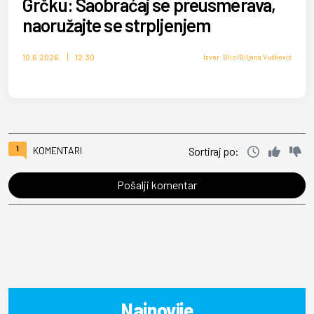
Grčku: Saobraćaj se preusmerava,
naoružajte se strpljenjem
10.6.2026.
12:30
Izvor: Blic/Biljana Vučković
1
KOMENTARI
Sortiraj po:
Pošalji komentar
Najnovije