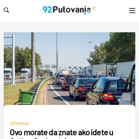
Shutterstock/Plam Petrov
LETOVANJE
Ovo morate da znate ako idete u