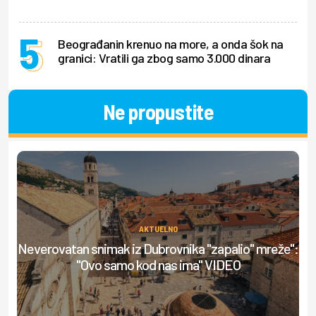
Beograđanin krenuo na more, a onda šok na
granici: Vratili ga zbog samo 3.000 dinara
Ne propustite
AKTUELNO
Neverovatan snimak iz Dubrovnika "zapalio" mreže":
Ml
"Ovo samo kod nas ima" VIDEO