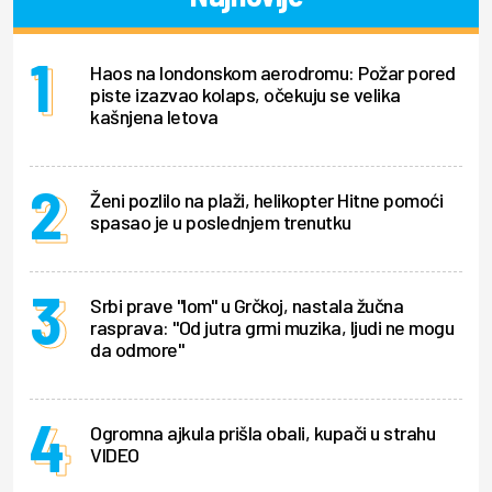
Haos na londonskom aerodromu: Požar pored
piste izazvao kolaps, očekuju se velika
kašnjena letova
Ženi pozlilo na plaži, helikopter Hitne pomoći
spasao je u poslednjem trenutku
Srbi prave "lom" u Grčkoj, nastala žučna
rasprava: "Od jutra grmi muzika, ljudi ne mogu
da odmore"
Ogromna ajkula prišla obali, kupači u strahu
VIDEO