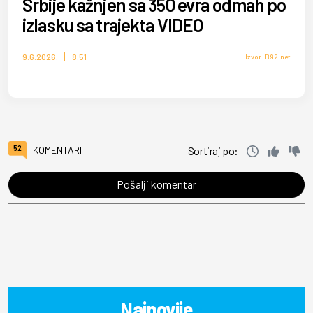
Srbije kažnjen sa 350 evra odmah po
izlasku sa trajekta VIDEO
9.6.2026.
8:51
Izvor: B92.net
52
KOMENTARI
Sortiraj po:
Pošalji komentar
Najnovije