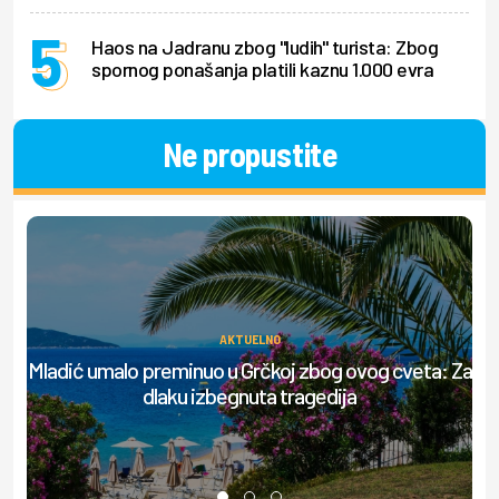
Haos na Jadranu zbog "ludih" turista: Zbog
spornog ponašanja platili kaznu 1.000 evra
Ne propustite
AKTUELNO
Ov
Mladić umalo preminuo u Grčkoj zbog ovog cveta: Za
dlaku izbegnuta tragedija