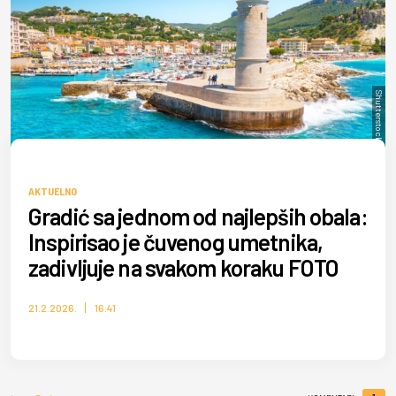
Shutterstock/proslgn
AKTUELNO
Gradić sa jednom od najlepših obala:
Inspirisao je čuvenog umetnika,
zadivljuje na svakom koraku FOTO
21.2.2026.
16:41