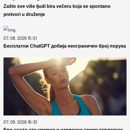
Zašto sve više ljudi bira večeru koja se spontano
pretvori u druženje
07. 08. 2026 15:51
Бесплатни ChatGPT добија неограничен број порука
07. 08. 2026 16:10
Ево зашто сте уморни и нервозни током топлотног