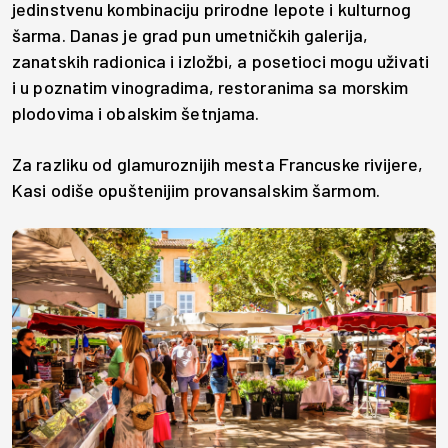
jedinstvenu kombinaciju prirodne lepote i kulturnog
šarma. Danas je grad pun umetničkih galerija,
zanatskih radionica i izložbi, a posetioci mogu uživati
i u poznatim vinogradima, restoranima sa morskim
plodovima i obalskim šetnjama.
Za razliku od glamuroznijih mesta Francuske rivijere,
Kasi odiše opuštenijim provansalskim šarmom.