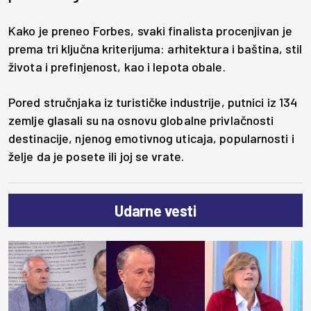
Kako je preneo Forbes, svaki finalista procenjivan je
prema tri ključna kriterijuma: arhitektura i baština, stil
života i prefinjenost, kao i lepota obale.
Pored stručnjaka iz turističke industrije, putnici iz 134
zemlje glasali su na osnovu globalne privlačnosti
destinacije, njenog emotivnog uticaja, popularnosti i
želje da je posete ili joj se vrate.
Udarne vesti