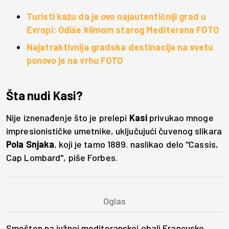
Turisti kažu da je ovo najautentičniji grad u
Evropi: Odiše klimom starog Mediterana FOTO
Najatraktivnija gradska destinacija na svetu
ponovo je na vrhu FOTO
Šta nudi Kasi?
Nije iznenađenje što je prelepi
Kasi
privukao mnoge
impresionističke umetnike, uključujući čuvenog slikara
Pola Snjaka
, koji je tamo 1889. naslikao delo "Cassis,
Cap Lombard", piše Forbes.
Smešten na južnoj mediteranskoj obali Francuske,