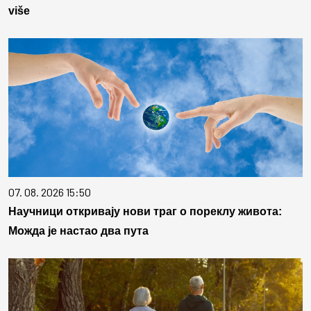
više
07. 08. 2026 15:50
Научници откривају нови траг о пореклу живота:
Можда је настао два пута