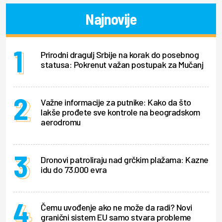
Najnovije
Prirodni dragulj Srbije na korak do posebnog
statusa: Pokrenut važan postupak za Mučanj
Važne informacije za putnike: Kako da što
lakše prođete sve kontrole na beogradskom
aerodromu
Dronovi patroliraju nad grčkim plažama: Kazne
idu do 73.000 evra
Čemu uvođenje ako ne može da radi? Novi
granični sistem EU samo stvara probleme