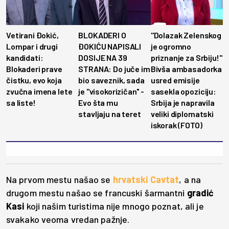
Vetirani Đokić,
BLOKADERI O
"Dolazak Zelenskog
Lompar i drugi
ĐOKIĆU NAPISALI
je ogromno
kandidati:
DOSIJE NA 39
priznanje za Srbiju!"
Blokaderi prave
STRANA: Do juče im
Bivša ambasadorka
čistku, evo koja
bio saveznik, sada
usred emisije
zvučna imena lete
je ''visokorizičan'' -
sasekla opoziciju:
sa liste!
Evo šta mu
Srbija je napravila
stavljaju na teret
veliki diplomatski
iskorak (FOTO)
Na prvom mestu našao se
hrvatski Cavtat
, a na
drugom mestu našao se francuski šarmantni
gradić
Kasi
koji našim turistima nije mnogo poznat, ali je
svakako veoma vredan pažnje.