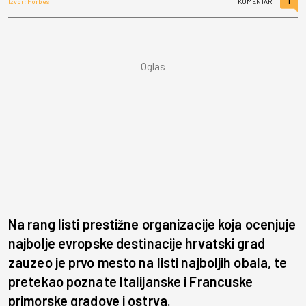
1
Izvor: Forbes
KOMENTARI
Na rang listi prestižne organizacije koja ocenjuje
najbolje evropske destinacije hrvatski grad
zauzeo je prvo mesto na listi najboljih obala, te
pretekao poznate Italijanske i Francuske
primorske gradove i ostrva.