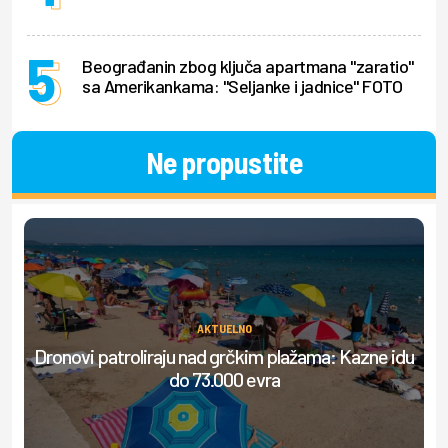
Beograđanin zbog ključa apartmana "zaratio"
sa Amerikankama: "Seljanke i jadnice" FOTO
Ne propustite
AKTUELNO
Dronovi patroliraju nad grčkim plažama: Kazne idu
S
do 73.000 evra