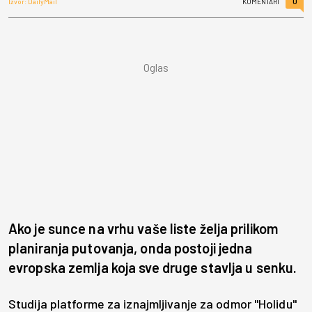
0
Izvor: DailyMail
KOMENTARI
Ako je sunce na vrhu vaše liste želja prilikom
planiranja putovanja, onda postoji jedna
evropska zemlja koja sve druge stavlja u senku.
Studija platforme za iznajmljivanje za odmor "Holidu"