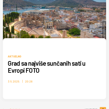
Shutterstock/trabantos
AKTUELNO
Grad sa najviše sunčanih sati u
Evropi FOTO
3.5.2025.
20:26