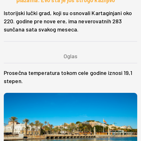
plažama: Evo šta je još strogo kažnjivo
Istorijski lučki grad, koji su osnovali Kartaginjani oko
220. godine pre nove ere, ima neverovatnih 283
sunčana sata svakog meseca.
Prosečna temperatura tokom cele godine iznosi 19,1
stepen.