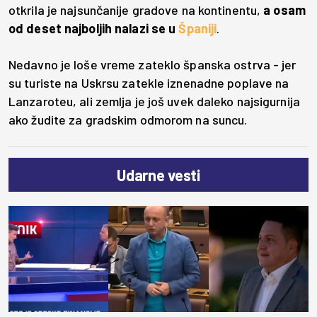
otkrila je najsunčanije gradove na kontinentu,
a osam
od deset najboljih nalazi se u
Španiji
.
Nedavno je loše vreme zateklo španska ostrva - jer
su turiste na Uskrsu zatekle iznenadne poplave na
Lanzaroteu, ali zemlja je još uvek daleko najsigurnija
ako žudite za gradskim odmorom na suncu.
Udarne vesti