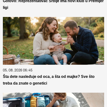
Gotovo: Reprezentativac Srbije ima novi klub u Premijer
ligi
05. 08. 2026 06:45
Šta dete nasleđuje od oca, a šta od majke? Sve što
treba da znate o genetici