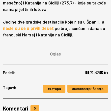
mesečno) i Katanija na Siciliji (273,7) - koje su takođe
na mapi jeftinih letova.
Jedine dve gradske destinacije koje nisu u Španiji, a
našle su se u prvih deset
po broju sunčanih dana su
francuski Marsej i Katanija na Siciliji.
Podeli:
Tagovi:
Evropa
Destinacija: Španija
Komentari
0