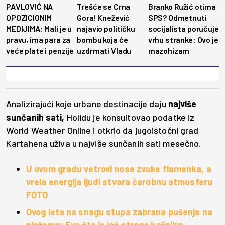
PAVLOVIĆ NA
Trešće se Crna
Branko Ružić otima
OPOZICIONIM
Gora! Knežević
SPS? Odmetnuti
MEDIJIMA: Mali je u
najavio političku
socijalista poručuje
pravu, ima para za
bombu koja će
vrhu stranke: Ovo je
veće plate i penzije
uzdrmati Vladu
mazohizam
Analizirajući koje urbane destinacije daju
najviše
sunčanih sati,
Holidu je konsultovao podatke iz
World Weather Online i otkrio da jugoistočni grad
Kartahena uživa u najviše sunčanih sati mesečno.
U ovom gradu vetrovi nose zvuke flamenka, a
vrela energija ljudi stvara čarobnu atmosferu
FOTO
Ovog leta na snagu stupa zabrana pušenja na