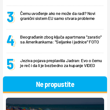
Čemu uvođenje ako ne može da radi? Novi
granični sistem EU samo stvara probleme
Beograđanin zbog ključa apartmana "zaratio"
sa Amerikankama: "Seljanke i jadnice" FOTO
Jeziva pojava preplaviila Jadran: Evo o čemu
je reč i da li je bezbedno za kupanje VIDEO
Ne propustite