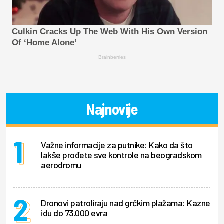
Culkin Cracks Up The Web With His Own Version
Of ‘Home Alone’
Brainberries
Najnovije
Važne informacije za putnike: Kako da što
lakše prođete sve kontrole na beogradskom
aerodromu
Dronovi patroliraju nad grčkim plažama: Kazne
idu do 73.000 evra