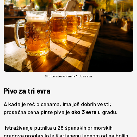
Shutterstock/Henrik A. Jonsson
Pivo za tri evra
A kada je reč o cenama, ima još dobrih vesti;
prosečna cena pinte piva je
oko 3 evra
u gradu.
Istraživanje putnika u 28 španskih primorskih
gradova proglasilo je Kartahenu jednom od najboljih