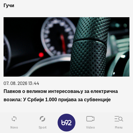
Гучи
07. 08. 2026 13:44
Павков о великом интересовању за електрична
возила: У Србији 1.000 пријава за субвенције
✕
Povezane vesti
Novo
Sport
Video
Menu