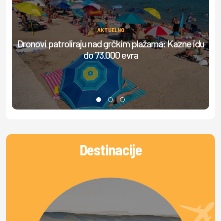
AKTUELNO
Dronovi patroliraju nad grčkim plažama: Kazne idu
S
do 73.000 evra
Destinacije