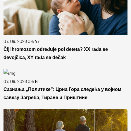
07. 08. 2026 09:47
Čiji hromozom određuje pol deteta? XX rađa se
devojčica, XY rađa se dečak
07. 08. 2026 09:14
Сазнања „Политике”: Црна Гора следећа у војном
савезу Загреба, Тиране и Приштине