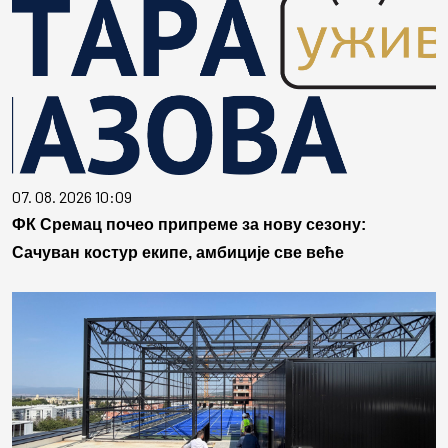
07. 08. 2026 10:09
ФК Сремац почео припреме за нову сезону:
Сачуван костур екипе, амбиције све веће