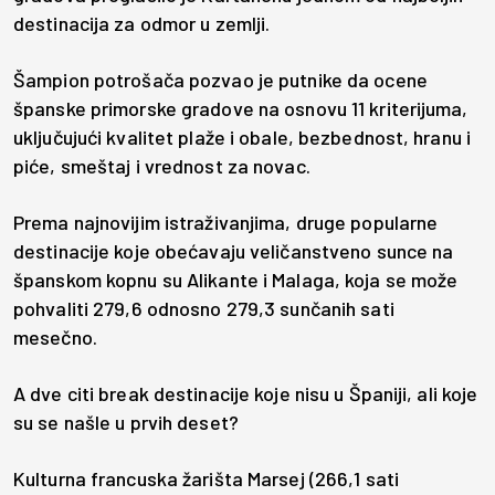
destinacija za odmor u zemlji.
Šampion potrošača pozvao je putnike da ocene
španske primorske gradove na osnovu 11 kriterijuma,
uključujući kvalitet plaže i obale, bezbednost, hranu i
piće, smeštaj i vrednost za novac.
Prema najnovijim istraživanjima, druge popularne
destinacije koje obećavaju veličanstveno sunce na
španskom kopnu su Alikante i Malaga, koja se može
pohvaliti 279,6 odnosno 279,3 sunčanih sati
mesečno.
A dve citi break destinacije koje nisu u Španiji, ali koje
su se našle u prvih deset?
Kulturna francuska žarišta Marsej (266,1 sati