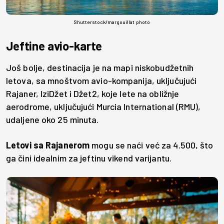
Shutterstock/margouillat photo
Jeftine avio-karte
Još bolje, destinacija je na mapi niskobudžetnih
letova, sa mnoštvom avio-kompanija, uključujući
Rajaner, IziDžet i Džet2, koje lete na obližnje
aerodrome, uključujući Murcia International (RMU),
udaljene oko 25 minuta.
Letovi sa Rajanerom
mogu se naći već za 4.500, što
ga čini idealnim za jeftinu vikend varijantu.