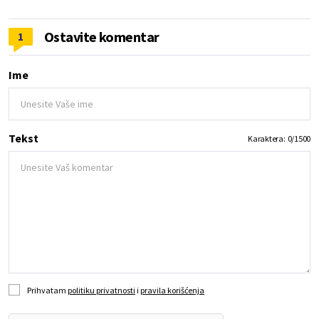
Ostavite komentar
1
Ime
Tekst
Karaktera:
0
/
1500
Prihvatam
politiku privatnosti
i
pravila korišćenja