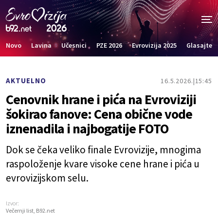
Novo
Lavina
Učesnici
PZE 2026
Evrovizija 2025
Glasajte
AKTUELNO
16.5.2026.
15:45
Cenovnik hrane i pića na Evroviziji
šokirao fanove: Cena obične vode
iznenadila i najbogatije FOTO
Dok se čeka veliko finale Evrovizije, mnogima
raspoloženje kvare visoke cene hrane i pića u
evrovizijskom selu.
Izvor:
Večernji list, B92.net