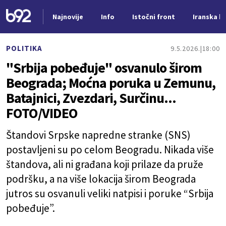
Najnovije
Info
Istočni front
Iranska kr
Nova vest
POLITIKA
9.5.2026.
18:00
"Srbija pobeđuje" osvanulo širom
Beograda; Moćna poruka u Zemunu,
Batajnici, Zvezdari, Surčinu...
FOTO/VIDEO
Štandovi Srpske napredne stranke (SNS)
postavljeni su po celom Beogradu. Nikada više
štandova, ali ni građana koji prilaze da pruže
podršku, a na više lokacija širom Beograda
jutros su osvanuli veliki natpisi i poruke “Srbija
pobeđuje”.