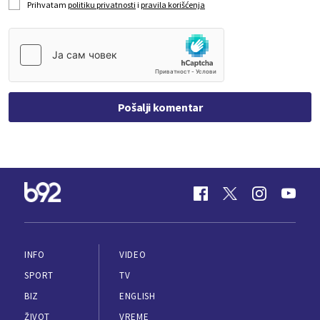
Prihvatam
politiku privatnosti
i
pravila korišćenja
Pošalji komentar
INFO
VIDEO
SPORT
TV
BIZ
ENGLISH
ŽIVOT
VREME