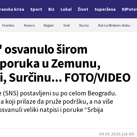
Iranska kriza
Sport
Biz
Lokal
Život
Superžena
92Puto
Hronika
Kosovo
Region
Svet
Razno
Rat na Bliskom istoku
" osvanulo širom
 poruka u Zemunu,
ri, Surčinu... FOTO/VIDEO
 (SNS) postavljeni su po celom Beogradu.
a koji prilaze da pruže podršku, a na više
svanuli veliki natpisi i poruke “Srbija
09.05.2026.
18:00