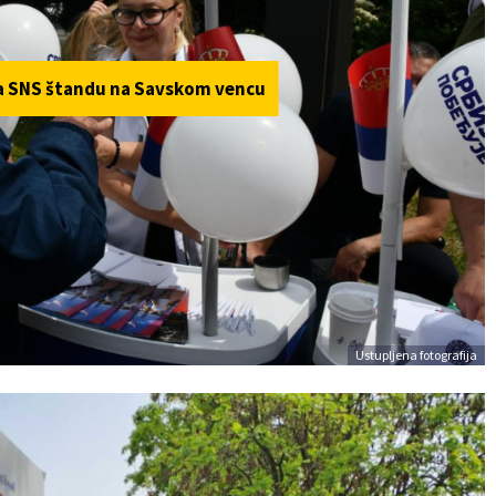
a SNS štandu na Savskom vencu
Ustupljena fotografija