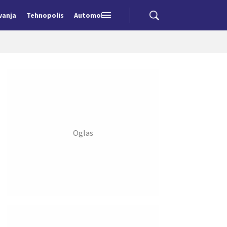
vanja
Tehnopolis
Automobili