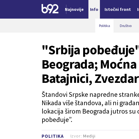
Najnovije
Info
Istočni front
Nova vest
Politika
Društvo
"Srbija pobeđuje
Beograda; Moćna
Batajnici, Zvezda
Štandovi Srpske napredne stranke
Nikada više štandova, ali ni građan
lokacija širom Beograda jutros su o
pobeđuje”.
Izvor:
Mediji
POLITIKA