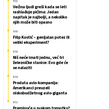
9:02
Većina ljudi greši kada se leti
rashlađuje pićima: Jedan
napitak je najbolji, a nekoliko
njih može biti opasno
9:00
Filip Kostić – genijalan potez ili
veliki eksperiment?
8:56
Niš neće imati jednu, već tri
železničke stanice: Evo gde će
se nalaziti
8:54
Prodata avio-kompanija:
Amerikanci preuzeli
niskobudžetnog avio-giganta
8:51
Preminuće u svakom trenutku?