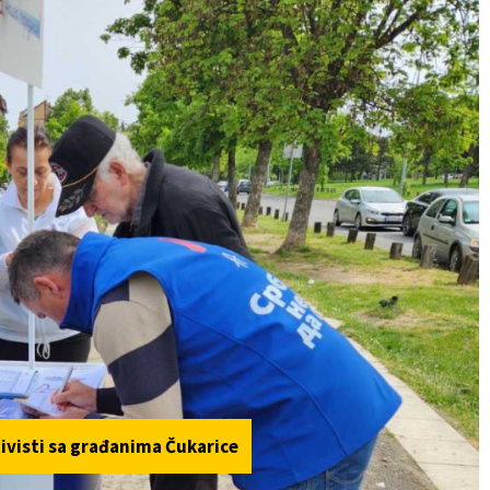
ivisti sa građanima Čukarice