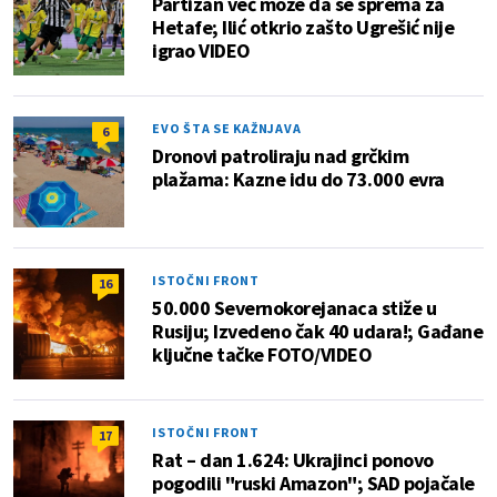
Partizan već može da se sprema za
Hetafe; Ilić otkrio zašto Ugrešić nije
igrao VIDEO
EVO ŠTA SE KAŽNJAVA
6
Dronovi patroliraju nad grčkim
plažama: Kazne idu do 73.000 evra
ISTOČNI FRONT
16
50.000 Severnokorejanaca stiže u
Rusiju; Izvedeno čak 40 udara!; Gađane
ključne tačke FOTO/VIDEO
ISTOČNI FRONT
17
Rat – dan 1.624: Ukrajinci ponovo
pogodili "ruski Amazon"; SAD pojačale