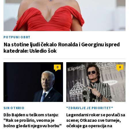
POTPUNI OBRT
Na stotine ljudi čekalo Ronalda i Georginu ispred
katedrale: Usledio šok
0
0
SIN OTKRIO
"ZDRAVLJE JE PRIORITET"
Džo Bajden u teškom stanju:
Legendarni roker se povlači sa
"Rak se proširio, veoma je
scene; Otkazao sve turneje,
bolno gledati njegovu borbu"
očekuje ga operacija na