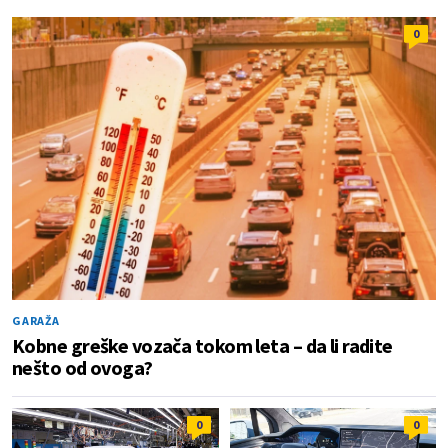
0
GARAŽA
Kobne greške vozača tokom leta – da li radite
nešto od ovoga?
0
0