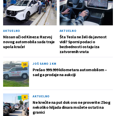
AKTUELNO
AKTUELNO
Nissan uči od Kineza: Razvoj
Šta Tesla ne želi da javnost
novog automobila sada traje
vidi? Sporni podaci o
upola kraće!
bezbednosti ostaju iza
zatvorenih vrata
JOŠ SAMO 1 KM
10
Prešao 999.999 kilometara automobilom –
sad ga prodaje na aukciji
AKTUELNO
4
Ne krećite na put dok ovo ne proverite: Zbog
nekoliko hiljada dinara možete ostati na
granici