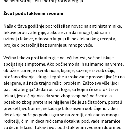
najdelotvorniji lek u borbi protiv alergija.
Život pod staklenim zvonom
Naša država godišnje potroši silan novac na antihistaminike,
lekove protiv alergije, a ako se zna da mnogi ljudi sami
uzimaju lekove, odnosno kupuju ih bez lekarskog recepta,
brojke o potrošnji bez sumnje su mnogo veće.
Većina lekova protiv alergije ne leči bolest, već potiskuje
spoljašnje simptome. Ako počnemo da ih uzimamo na vreme,
ublažiće curenje i svrab nosa, kijanje, suzenje i svrab očiju,
otežano disanje i druge tegobe uzrokovane preosetljivošću na
alergene, ali neće trajno rešiti problem. Zašto sve više ljudi
pati od alergija? Jedan od razloga, sa kojim će se složiti svi
lekari, jeste činjenica da smo zbog svog načina života, a
posebno zbog preterane higijene i želje za čistoćom, postali
preosetljivi. Naime, nekada je bilo sasvim uobičajeno videti
dete koje puže po podu i igra se na zemlji, dok danas mnogi
roditelji, čim im deca ručicama dotaknu pod, vade maramice
za dezinfekciju. Takav život pod staklenim zvonom doprineo