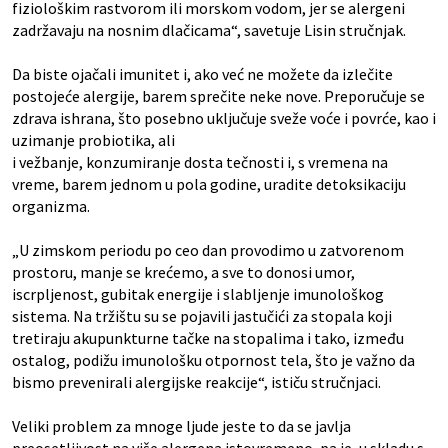
fiziološkim rastvorom ili morskom vodom, jer se alergeni
zadržavaju na nosnim dlačicama“, savetuje Lisin stručnjak.
Da biste ojačali imunitet i, ako već ne možete da izlečite
postojeće alergije, barem sprečite neke nove. Preporučuje se
zdrava ishrana, što posebno uključuje sveže voće i povrće, kao i
uzimanje probiotika, ali
i vežbanje, konzumiranje dosta tečnosti i, s vremena na
vreme, barem jednom u pola godine, uradite detoksikaciju
organizma.
„U zimskom periodu po ceo dan provodimo u zatvorenom
prostoru, manje se krećemo, a sve to donosi umor,
iscrpljenost, gubitak energije i slabljenje imunološkog
sistema. Na tržištu su se pojavili jastučići za stopala koji
tretiraju akupunkturne tačke na stopalima i tako, između
ostalog, podižu imunološku otpornost tela, što je važno da
bismo prevenirali alergijske reakcije“, ističu stručnjaci.
Veliki problem za mnoge ljude jeste to da se javlja