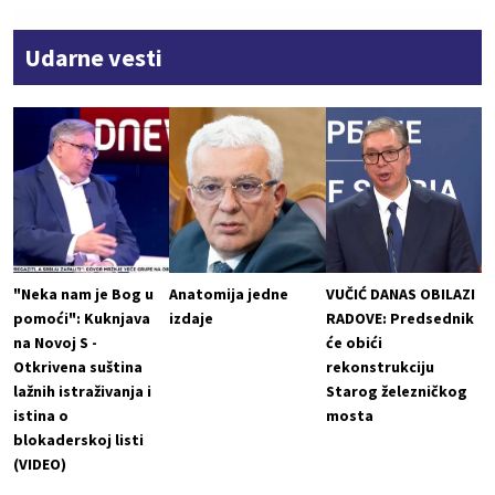
Udarne vesti
"Neka nam je Bog u
Anatomija jedne
VUČIĆ DANAS OBILAZI
pomoći": Kuknjava
izdaje
RADOVE: Predsednik
na Novoj S -
će obići
Otkrivena suština
rekonstrukciju
lažnih istraživanja i
Starog železničkog
istina o
mosta
blokaderskoj listi
(VIDEO)