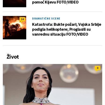
pomoć Kijevu FOTO/VIDEO
DRAMATIČNE SCENE
14
Katastrofa: Bukte požari; Vojska Srbije
podigla helikoptere; Proglasili su
vanrednu situaciju FOTO/VIDEO
Život
0