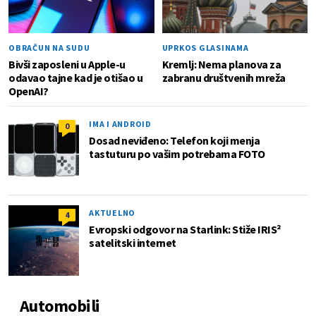
OBRAČUN NA SUDU
UPRKOS GLASINAMA
Bivši zaposleni u Apple-u
Kremlj: Nema planova za
odavao tajne kad je otišao u
zabranu društvenih mreža
OpenAI?
IMA I ANDROID
0
Dosad neviđeno: Telefon koji menja
tastuturu po vašim potrebama FOTO
AKTUELNO
4
Evropski odgovor na Starlink: Stiže IRIS²
satelitski internet
Automobili