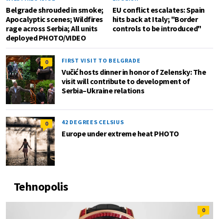
Belgrade shrouded in smoke;
EU conflict escalates: Spain
Apocalyptic scenes; Wildfires
hits back at Italy; "Border
rage across Serbia; All units
controls to be introduced"
deployed PHOTO/VIDEO
FIRST VISIT TO BELGRADE
0
Vučić hosts dinner in honor of Zelensky: The
visit will contribute to development of
Serbia–Ukraine relations
42 DEGREES CELSIUS
0
Europe under extreme heat PHOTO
Tehnopolis
0