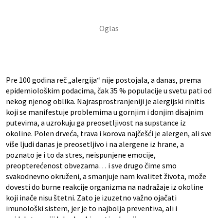
Pre 100 godina reč „alergija“ nije postojala, a danas, prema
epidemiološkim podacima, čak 35 % populacije u svetu pati od
nekog njenog oblika. Najrasprostranjeniji je alergijski rinitis
koji se manifestuje problemima u gornjim i donjim disajnim
putevima, a uzrokuju ga preosetljivost na supstance iz
okoline. Polen drveća, trava i korova najčešći je alergen, ali sve
više ljudi danas je preosetljivo i na alergene iz hrane, a
poznato je i to da stres, neispunjene emocije,
preopterećenost obvezama… i sve drugo čime smo
svakodnevno okruženi, a smanjuje nam kvalitet života, može
dovesti do burne reakcije organizma na nadražaje iz okoline
koji inače nisu štetni. Zato je izuzetno važno ojačati
imunološki sistem, jer je to najbolja preventiva, ali i