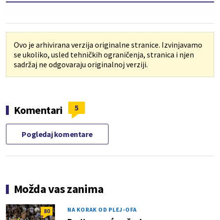
Ovo je arhivirana verzija originalne stranice. Izvinjavamo
se ukoliko, usled tehničkih ograničenja, stranica i njen
sadržaj ne odgovaraju originalnoj verziji.
5
Komentari
Pogledaj komentare
Možda vas zanima
NA KORAK OD PLEJ-OFA
80