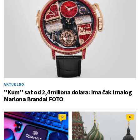
AKTUELNO
"Kum" sat od 2,4 miliona dolara: Ima čak i malog
Marlona Branda! FOTO
0
0