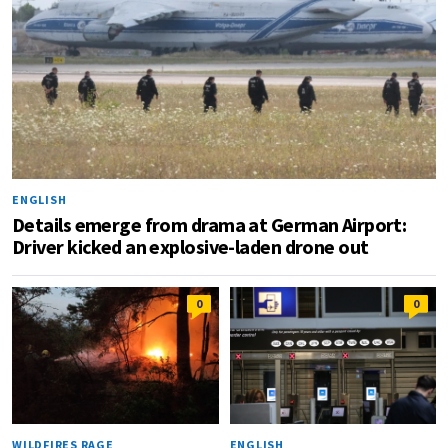
ENGLISH
Details emerge from drama at German Airport:
Driver kicked an explosive-laden drone out
0
0
WILDFIRES RAGE
ENGLISH