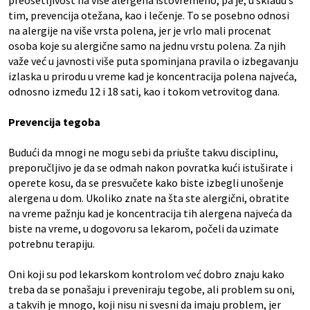
preosetljivost na više alergena istovremeno, pa je, u skladu s
tim, prevencija otežana, kao i lečenje. To se posebno odnosi
na alergije na više vrsta polena, jer je vrlo mali procenat
osoba koje su alergične samo na jednu vrstu polena. Za njih
važe već u javnosti više puta spominjana pravila o izbegavanju
izlaska u prirodu u vreme kad je koncentracija polena najveća,
odnosno između 12 i 18 sati, kao i tokom vetrovitog dana.
Prevencija tegoba
Budući da mnogi ne mogu sebi da priušte takvu disciplinu,
preporučljivo je da se odmah nakon povratka kući istuširate i
operete kosu, da se presvučete kako biste izbegli unošenje
alergena u dom. Ukoliko znate na šta ste alergični, obratite
na vreme pažnju kad je koncentracija tih alergena najveća da
biste na vreme, u dogovoru sa lekarom, počeli da uzimate
potrebnu terapiju.
Oni koji su pod lekarskom kontrolom već dobro znaju kako
treba da se ponašaju i preveniraju tegobe, ali problem su oni,
a takvih je mnogo, koji nisu ni svesni da imaju problem, jer