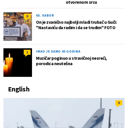
otvorenom srcu
65. SABOR
0
On je zvanično najbolji mladi trubač u Guči:
"Nastaviću da radim i da se trudim" FOTO
IMAO JE SAMO 45 GODINA
1
Muzičar poginuo u stravičnoj nesreći,
porodica neutešna
English
0