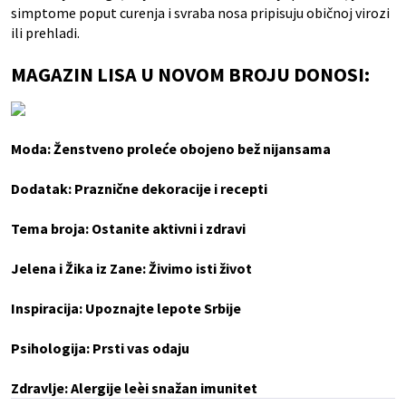
simptome poput curenja i svraba nosa pripisuju običnoj virozi
ili prehladi.
MAGAZIN LISA U NOVOM BROJU DONOSI:
Moda: Ženstveno proleće obojeno bež nijansama
Dodatak: Praznične dekoracije i recepti
Tema broja: Ostanite aktivni i zdravi
Jelena i Žika iz Zane: Živimo isti život
Inspiracija: Upoznajte lepote Srbije
Psihologija: Prsti vas odaju
Zdravlje: Alergije leèi snažan imunitet