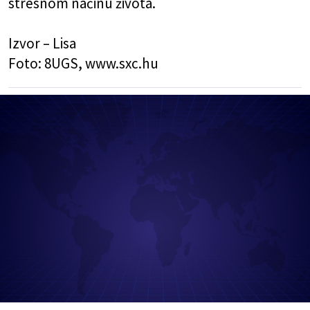
stresnom načinu života.
Izvor –
Lisa
Foto:
8UGS
,
www.sxc.hu