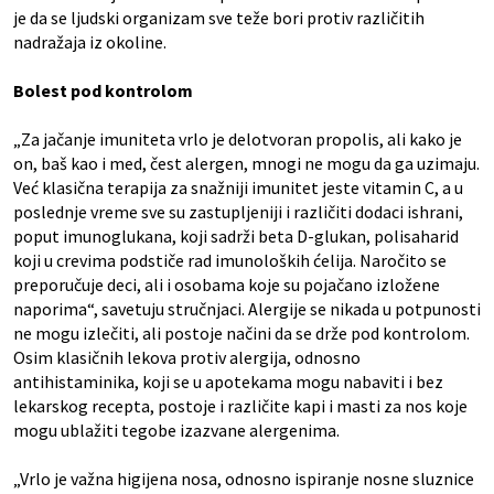
je da se ljudski organizam sve teže bori protiv različitih
nadražaja iz okoline.
Bolest pod kontrolom
„Za jačanje imuniteta vrlo je delotvoran propolis, ali kako je
on, baš kao i med, čest alergen, mnogi ne mogu da ga uzimaju.
Već klasična terapija za snažniji imunitet jeste vitamin C, a u
poslednje vreme sve su zastupljeniji i različiti dodaci ishrani,
poput imunoglukana, koji sadrži beta D-glukan, polisaharid
koji u crevima podstiče rad imunoloških ćelija. Naročito se
preporučuje deci, ali i osobama koje su pojačano izložene
naporima“, savetuju stručnjaci. Alergije se nikada u potpunosti
ne mogu izlečiti, ali postoje načini da se drže pod kontrolom.
Osim klasičnih lekova protiv alergija, odnosno
antihistaminika, koji se u apotekama mogu nabaviti i bez
lekarskog recepta, postoje i različite kapi i masti za nos koje
mogu ublažiti tegobe izazvane alergenima.
„Vrlo je važna higijena nosa, odnosno ispiranje nosne sluznice