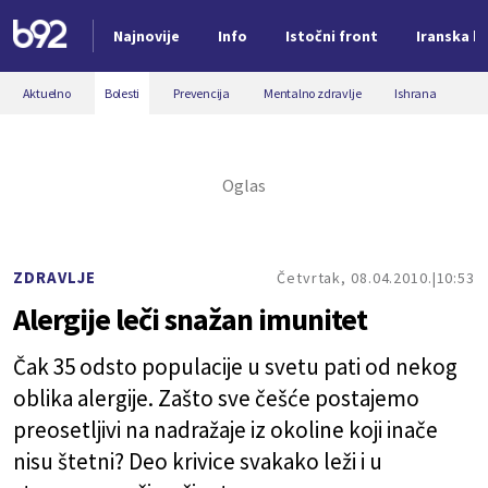
Najnovije
Info
Istočni front
Iranska kr
Nova vest
Aktuelno
Bolesti
Prevencija
Mentalno zdravlje
Ishrana
ZDRAVLJE
Četvrtak, 08.04.2010.
10:53
Alergije leči snažan imunitet
Čak 35 odsto populacije u svetu pati od nekog
oblika alergije. Zašto sve češće postajemo
preosetljivi na nadražaje iz okoline koji inače
nisu štetni? Deo krivice svakako leži i u