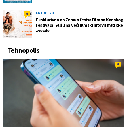
AKTUELNO
0
Ekskluzivno na Zemun festu: Film sa Kanskog
festivala; Stižu najveći filmski hitovi i muzičke
zvezde!
Tehnopolis
0