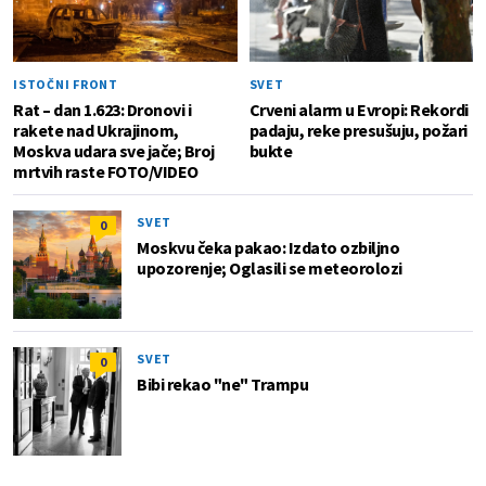
ISTOČNI FRONT
SVET
Rat – dan 1.623: Dronovi i
Crveni alarm u Evropi: Rekordi
rakete nad Ukrajinom,
padaju, reke presušuju, požari
Moskva udara sve jače; Broj
bukte
mrtvih raste FOTO/VIDEO
SVET
0
Moskvu čeka pakao: Izdato ozbiljno
upozorenje; Oglasili se meteorolozi
SVET
0
Bibi rekao "ne" Trampu