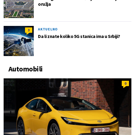
oružja
AKTUELNO
3
Da li znate koliko 5G stanica ima u Srbiji?
Automobili
0