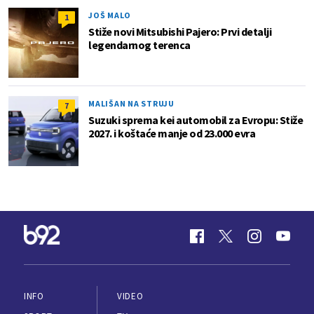
JOŠ MALO
1
Stiže novi Mitsubishi Pajero: Prvi detalji
legendarnog terenca
MALIŠAN NA STRUJU
7
Suzuki sprema kei automobil za Evropu: Stiže
2027. i koštaće manje od 23.000 evra
INFO
VIDEO