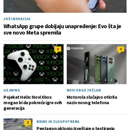
JOŠ INOVACIJA
WhatsApp grupe dobijaju unapređenje: Evo šta je
sve novo Meta spremila
0
0
GEJMING
NOVI EDGE 70 ČLAN
Pojekat Helix: Novi Xbox
Motorola slučajno otkrila
mogao bi da pokreće igre svih
naziv novog telefona
generacija
BRINE IH ZLOUPOTREBA
0
Pentagon uklonio izveštaje o testiranju