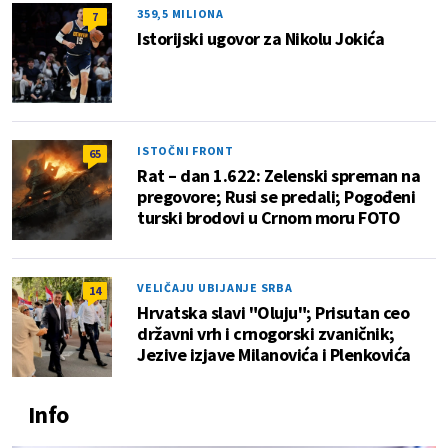
359,5 MILIONA
7
Istorijski ugovor za Nikolu Jokića
ISTOČNI FRONT
65
Rat – dan 1.622: Zelenski spreman na
pregovore; Rusi se predali; Pogođeni
turski brodovi u Crnom moru FOTO
VELIČAJU UBIJANJE SRBA
14
Hrvatska slavi "Oluju"; Prisutan ceo
državni vrh i crnogorski zvaničnik;
Jezive izjave Milanovića i Plenkovića
Info