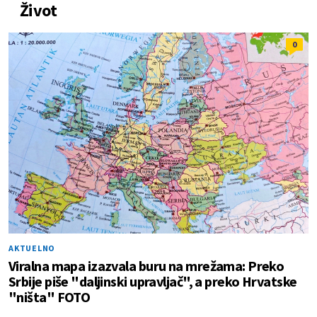
Život
0
AKTUELNO
Viralna mapa izazvala buru na mrežama: Preko
Srbije piše "daljinski upravljač", a preko Hrvatske
"ništa" FOTO