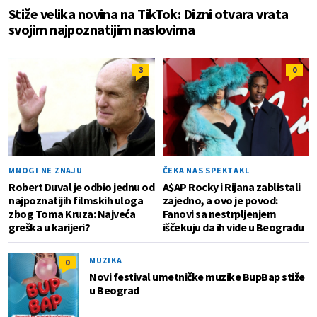
Stiže velika novina na TikTok: Dizni otvara vrata
svojim najpoznatijim naslovima
3
0
MNOGI NE ZNAJU
ČEKA NAS SPEKTAKL
Robert Duval je odbio jednu od
A$AP Rocky i Rijana zablistali
najpoznatijih filmskih uloga
zajedno, a ovo je povod:
zbog Toma Kruza: Najveća
Fanovi sa nestrpljenjem
greška u karijeri?
iščekuju da ih vide u Beogradu
MUZIKA
0
Novi festival umetničke muzike BupBap stiže
u Beograd