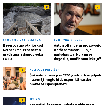
0
0
SA MOZAICIMA I FRESKAMA
EMOTIVNA ISPOVEST
Neverovatno otkriće kod
Antonio Banderas progovorio
Koloseuma: Pronađena
o srčanom udaru: "To je
građevina iz drugog veka
najbolja stvar koja mi se
FOTO
dogodila, naučio sam lekciju"
KOLIKO JE PREVIŠE?
2
Šokantni scenariji za 2200. godinu: Manje ljudi
na Zemlji moglo bi da uspori klimatske
promene i spasi planetu
JEZIVO
3
Zastrašujuće scene: Fudbalera ubio grom