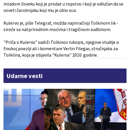
mladom čoveku koji je prodat u ropstvo i koji je odlučan da se
osveti čarobnjaku koji mu je ubio oca.
Kulervo je, piše Telegraf, možda najmračniji Tolkinom lik -
siroče sa natprirodnim moćima i tragičnom sudbinom.
"Priča o Kulervu" sadrži Tolkinov rukopis, njegove studije o
finskoj poeziji ali i komentare Verlin Filegar, stručnjaka za
Tolklina, koja je objavila "Kulerva" 2010. godine.
Udarne vesti