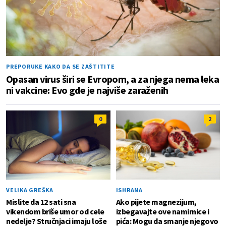
PREPORUKE KAKO DA SE ZAŠTITITE
Opasan virus širi se Evropom, a za njega nema leka
ni vakcine: Evo gde je najviše zaraženih
0
2
VELIKA GREŠKA
ISHRANA
Mislite da 12 sati sna
Ako pijete magnezijum,
vikendom briše umor od cele
izbegavajte ove namirnice i
nedelje? Stručnjaci imaju loše
pića: Mogu da smanje njegovo