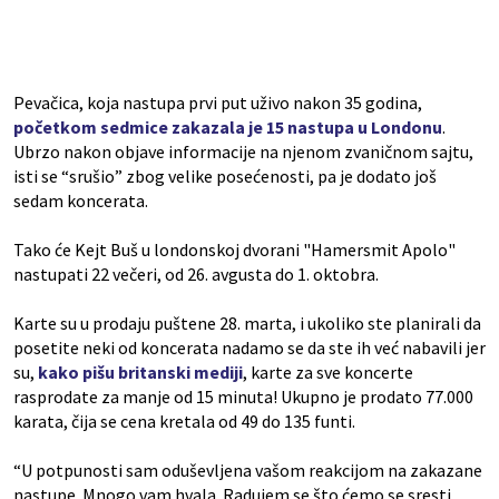
Pevačica, koja nastupa prvi put uživo nakon 35 godina,
početkom sedmice zakazala je 15 nastupa u Londonu
.
Ubrzo nakon objave informacije na njenom zvaničnom sajtu,
isti se “srušio” zbog velike posećenosti, pa je dodato još
sedam koncerata.
Tako će Kejt Buš u londonskoj dvorani "Hamersmit Apolo"
nastupati 22 večeri, od 26. avgusta do 1. oktobra.
Karte su u prodaju puštene 28. marta, i ukoliko ste planirali da
posetite neki od koncerata nadamo se da ste ih već nabavili jer
su,
kako pišu britanski mediji
, karte za sve koncerte
rasprodate za manje od 15 minuta! Ukupno je prodato 77.000
karata, čija se cena kretala od 49 do 135 funti.
“U potpunosti sam oduševljena vašom reakcijom na zakazane
nastupe. Mnogo vam hvala. Radujem se što ćemo se sresti