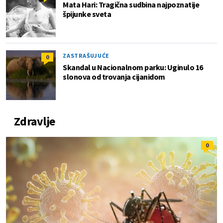
Mata Hari: Tragična sudbina najpoznatije
špijunke sveta
ZASTRAŠUJUĆE
0
Skandal u Nacionalnom parku: Uginulo 16
slonova od trovanja cijanidom
Zdravlje
0