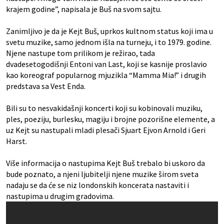
krajem godine”, napisala je Buš na svom sajtu.
Zanimljivo je da je Kejt Buš, uprkos kultnom status koji ima u
svetu muzike, samo jednom išla na turneju, i to 1979. godine.
Njene nastupe tom prilikom je režirao, tada
dvadesetogodišnji Entoni van Last, koji se kasnije proslavio
kao koreograf popularnog mjuzikla “Mamma Mia!” i drugih
predstava sa Vest Enda.
Bili su to nesvakidašnji koncerti koji su kobinovali muziku,
ples, poeziju, burlesku, magiju i brojne pozorišne elemente, a
uz Kejt su nastupali mladi plesači Sjuart Ejvon Arnold i Geri
Harst.
Više informacija o nastupima Kejt Buš trebalo bi uskoro da
bude poznato, a njeni ljubitelji njene muzike širom sveta
nadaju se da će se niz londonskih koncerata nastaviti i
nastupima u drugim gradovima.