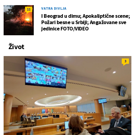
VATRA DIVLJA
11
I Beograd u dimu; Apokaliptične scene;
Požari besne u Srbiji; Angažovane sve
jedinice FOTO/VIDEO
Život
3