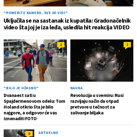
"POMERITE KAMERU, SVE SE VIDI"
Uključila se na sastanak iz kupatila: Gradonačelnik
video šta joj je iza leđa, usledila hit reakcija VIDEO
1
1
"BILO JE UŽASNO"
NAUKA
Dvanaest sati u
Revolucija u svemiru: Rusi
Spajdermenovom odelu: Tom
razvijaju način da otpad
Holand otkrio šta je bilo
pretvore u tečnost za
najgore, a odgovor će vas
zalivanje biljaka
iznenaditi FOTO
AKTUELNO
0