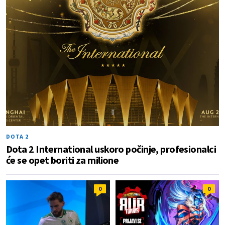
DOTA 2
Dota 2 International uskoro počinje, profesionalci
će se opet boriti za milione
0
0