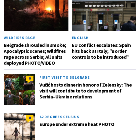
WILDFIRES RAGE
ENGLISH
Belgrade shrouded in smoke;
EU conflict escalates: Spain
Apocalyptic scenes; Wildfires
hits back at Italy; "Border
rage across Serbia; All units
controls to be introduced"
deployed PHOTO/VIDEO
FIRST VISIT TO BELGRADE
0
Vučić hosts dinner in honor of Zelensky: The
visit will contribute to development of
Serbia–Ukraine relations
42 DEGREES CELSIUS
0
Europe under extreme heat PHOTO