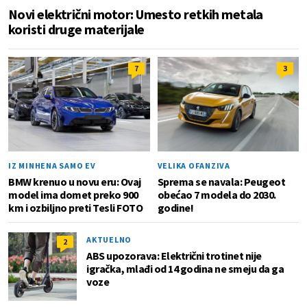
Novi električni motor: Umesto retkih metala
koristi druge materijale
7
3
IZ MINHENA SAMO EV
VELIKA OFANZIVA
BMW krenuo u novu eru: Ovaj
Sprema se navala: Peugeot
model ima domet preko 900
obećao 7 modela do 2030.
km i ozbiljno preti Tesli FOTO
godine!
AKTUELNO
2
ABS upozorava: Električni trotinet nije
igračka, mlađi od 14 godina ne smeju da ga
voze