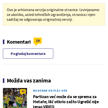
Ovo je arhivirana verzija originalne stranice. Izvinjavamo
se ukoliko, usled tehničkih ograničenja, stranica i njen
sadržaj ne odgovaraju originalnoj verziji.
19
Komentari
Pogledaj komentare
Možda vas zanima
NA KORAK OD PLEJ-OFA
80
Partizan već može da se sprema za
Hetafe; Ilić otkrio zašto Ugrešić nije
igrao VIDEO