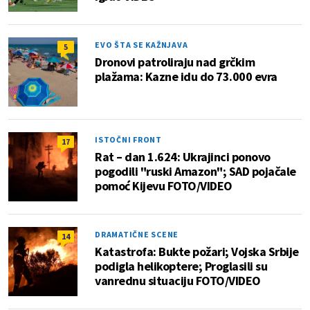
EVO ŠTA SE KAŽNJAVA
5
Dronovi patroliraju nad grčkim
plažama: Kazne idu do 73.000 evra
ISTOČNI FRONT
17
Rat – dan 1.624: Ukrajinci ponovo
pogodili "ruski Amazon"; SAD pojačale
pomoć Kijevu FOTO/VIDEO
DRAMATIČNE SCENE
14
Katastrofa: Bukte požari; Vojska Srbije
podigla helikoptere; Proglasili su
vanrednu situaciju FOTO/VIDEO