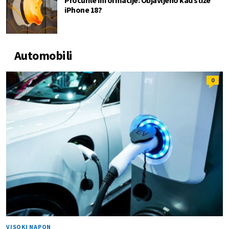
Procurile informacije: Objavljeno kad stiže
iPhone 18?
Automobili
0
VISOKI NAPON