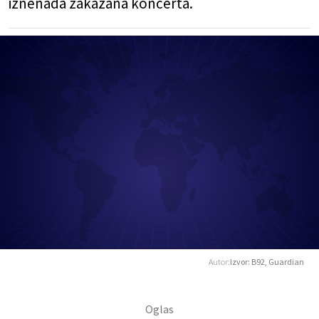
iznenada zakazana koncerta.
Autor:
Izvor: B92, Guardian