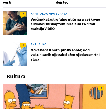
vesti
dejstvo
KARDIOLOG UPOZORAVA
0
Vrućine katastrofalno utiču na srce i krvne
sudove: Ovi simptomi su alarm za hitnu
reakciju VIDEO
AKTUELNO
0
Nova nada u borbi protiv ebole; Kod
vakcinisanih nije zabeležen nijedan smrtni
slučaj
Kultura
2