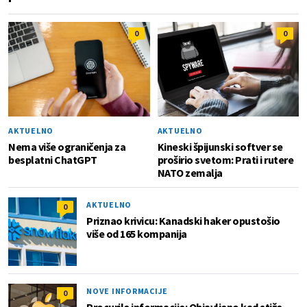
0
0
AKTUELNO
AKTUELNO
Nema više ograničenja za
Kineski špijunski softver se
besplatni ChatGPT
proširio svetom: Prati i rutere
NATO zemalja
AKTUELNO
0
Priznao krivicu: Kanadski haker opustošio
više od 165 kompanija
NOVE INFORMACIJE
0