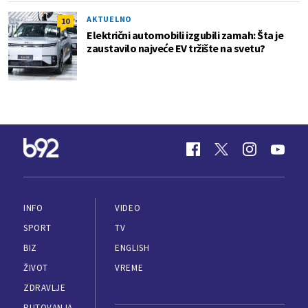
AKTUELNO
10
Električni automobili izgubili zamah: Šta je
zaustavilo najveće EV tržište na svetu?
INFO
VIDEO
SPORT
TV
BIZ
ENGLISH
ŽIVOT
VREME
ZDRAVLJE
PUTOVANJA