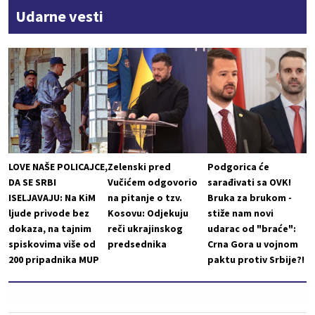
Udarne vesti
LOVE NAŠE POLICAJCE,
Zelenski pred
Podgorica će
DA SE SRBI
Vučićem odgovorio
sarađivati sa OVK!
ISELJAVAJU: Na KiM
na pitanje o tzv.
Bruka za brukom -
ljude privode bez
Kosovu: Odjekuju
stiže nam novi
dokaza, na tajnim
reči ukrajinskog
udarac od "braće":
spiskovima više od
predsednika
Crna Gora u vojnom
200 pripadnika MUP
paktu protiv Srbije?!