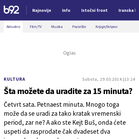
Najnovije
Info
Istočni front
Iranska kr
Nova vest
Aktuelno
Film/TV
Muzika
Pozorište
Knjige/Stripovi
KULTURA
Subota, 29.03.2014.
13:24
Šta možete da uradite za 15 minuta?
Četvrt sata. Petnaest minuta. Mnogo toga
može da se uradi za tako kratak vremenski
period, zar ne? A ako ste Kejt Buš, onda ćete
uspeti da rasprodate čak dvadeset dva