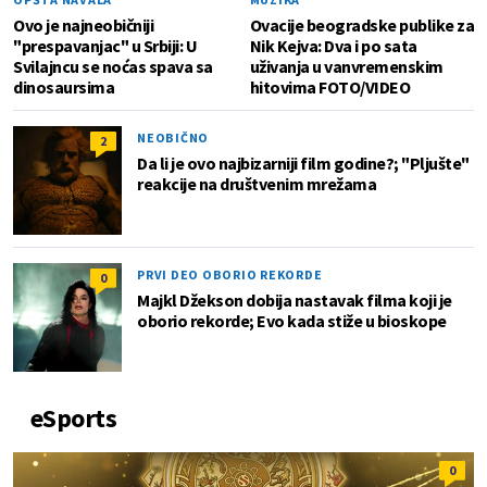
Ovo je najneobičniji
Ovacije beogradske publike za
"prespavanjac" u Srbiji: U
Nik Kejva: Dva i po sata
Svilajncu se noćas spava sa
uživanja u vanvremenskim
dinosaursima
hitovima FOTO/VIDEO
NEOBIČNO
2
Da li je ovo najbizarniji film godine?; "Pljušte"
reakcije na društvenim mrežama
PRVI DEO OBORIO REKORDE
0
Majkl Džekson dobija nastavak filma koji je
oborio rekorde; Evo kada stiže u bioskope
eSports
0