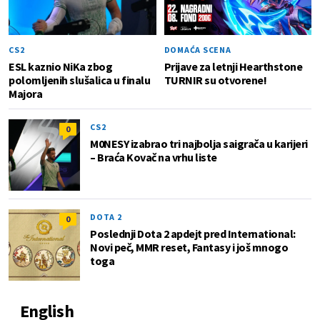
CS2
DOMAĆA SCENA
ESL kaznio NiKa zbog
Prijave za letnji Hearthstone
polomljenih slušalica u finalu
TURNIR su otvorene!
Majora
CS2
0
M0NESY izabrao tri najbolja saigrača u karijeri
– Braća Kovač na vrhu liste
DOTA 2
0
Poslednji Dota 2 apdejt pred International:
Novi peč, MMR reset, Fantasy i još mnogo
toga
English