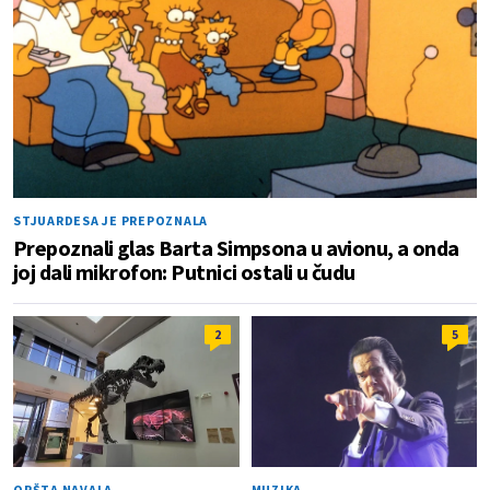
STJUARDESA JE PREPOZNALA
Prepoznali glas Barta Simpsona u avionu, a onda
joj dali mikrofon: Putnici ostali u čudu
2
5
OPŠTA NAVALA
MUZIKA