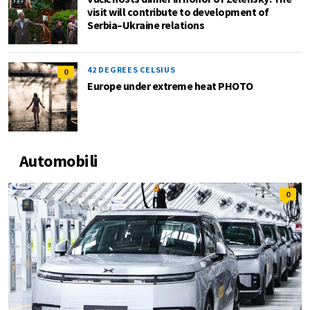
visit will contribute to development of
Serbia–Ukraine relations
42 DEGREES CELSIUS
0
Europe under extreme heat PHOTO
Automobili
0