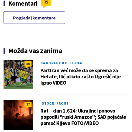
75
Komentari
Pogledaj komentare
Možda vas zanima
NA KORAK OD PLEJ-OFA
80
Partizan već može da se sprema za
Hetafe; Ilić otkrio zašto Ugrešić nije
igrao VIDEO
ISTOČNI FRONT
17
Rat – dan 1.624: Ukrajinci ponovo
pogodili "ruski Amazon"; SAD pojačale
pomoć Kijevu FOTO/VIDEO