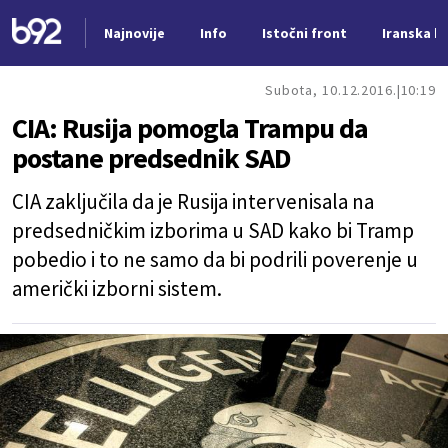
Najnovije
Info
Istočni front
Iranska kr
Nova vest
Subota, 10.12.2016.
10:19
CIA: Rusija pomogla Trampu da
postane predsednik SAD
CIA zaključila da je Rusija intervenisala na
predsedničkim izborima u SAD kako bi Tramp
pobedio i to ne samo da bi podrili poverenje u
američki izborni sistem.