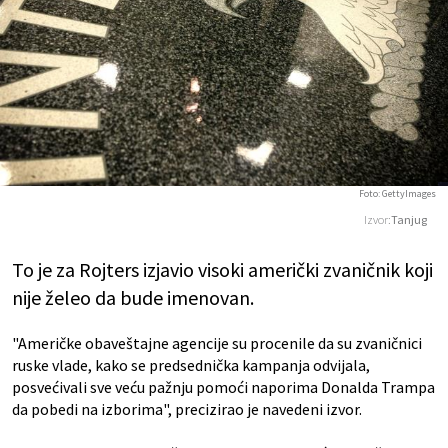
Foto: GettyImages
Izvor:
Tanjug
To je za Rojters izjavio visoki američki zvaničnik koji
nije želeo da bude imenovan.
"Američke obaveštajne agencije su procenile da su zvaničnici
ruske vlade, kako se predsednička kampanja odvijala,
posvećivali sve veću pažnju pomoći naporima Donalda Trampa
da pobedi na izborima", precizirao je navedeni izvor.