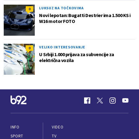
LUKSUZ NA TOČKOVIMA
0
Novi lepotan: Bugatti Destrier ima 1.500 KS i
W16 motor FOTO
VELIKO INTERESOVANJE
0
U Srbiji 1.000 prijava za subvencije za
električna vozila
INFO
VIDEO
SPORT
TV