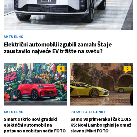
AKTUELNO
Električni automobili izgubili zamah: Šta je
zaustavilo najveće EV tržište na svetu?
0
0
AKTUELNO
POSVETA LEGENDI
Smart otkrio novi gradski
Samo 99 primeraka i čak 1.015
električni automobil na
KS: Novi Lamborghini je omaž
potpuno neobičan način FOTO
slavnoj Miuri FOTO