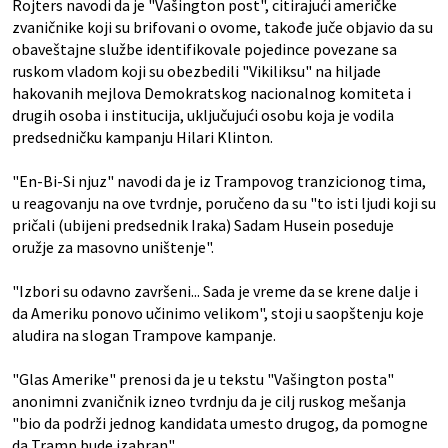
Rojters navodi da je "Vašington post", citirajući američke
zvaničnike koji su brifovani o ovome, takođe juče objavio da su
obaveštajne službe identifikovale pojedince povezane sa
ruskom vladom koji su obezbedili "Vikiliksu" na hiljade
hakovanih mejlova Demokratskog nacionalnog komiteta i
drugih osoba i institucija, uključujući osobu koja je vodila
predsedničku kampanju Hilari Klinton.
"En-Bi-Si njuz" navodi da je iz Trampovog tranzicionog tima,
u reagovanju na ove tvrdnje, poručeno da su "to isti ljudi koji su
pričali (ubijeni predsednik Iraka) Sadam Husein poseduje
oružje za masovno uništenje".
"Izbori su odavno završeni... Sada je vreme da se krene dalje i
da Ameriku ponovo učinimo velikom", stoji u saopštenju koje
aludira na slogan Trampove kampanje.
"Glas Amerike" prenosi da je u tekstu "Vašington posta"
anonimni zvaničnik izneo tvrdnju da je cilj ruskog mešanja
"bio da podrži jednog kandidata umesto drugog, da pomogne
da Tramp bude izabran".