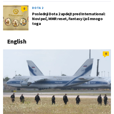
DOTA 2
0
Poslednji Dota 2 apdejt pred International:
Novi peč, MMR reset, Fantasy i još mnogo
toga
English
0