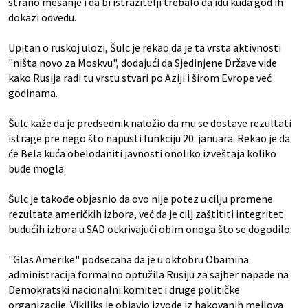
strano mešanje i da bi istražitelji trebalo da idu kuda god ih
dokazi odvedu.
Upitan o ruskoj ulozi, Šulc je rekao da je ta vrsta aktivnosti
"ništa novo za Moskvu", dodajući da Sjedinjene Države vide
kako Rusija radi tu vrstu stvari po Aziji i širom Evrope već
godinama.
Šulc kaže da je predsednik naložio da mu se dostave rezultati
istrage pre nego što napusti funkciju 20. januara. Rekao je da
će Bela kuća obelodaniti javnosti onoliko izveštaja koliko
bude mogla.
Šulc je takođe objasnio da ovo nije potez u cilju promene
rezultata američkih izbora, već da je cilj zaštititi integritet
budućih izbora u SAD otkrivajući obim onoga što se dogodilo.
"Glas Amerike" podsecaha da je u oktobru Obamina
administracija formalno optužila Rusiju za sajber napade na
Demokratski nacionalni komitet i druge političke
organizacije. Vikiliks je objavio izvode iz hakovanih mejlova