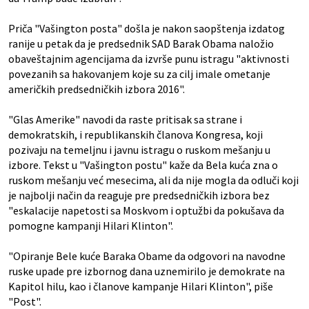
Priča "Vašington posta" došla je nakon saopštenja izdatog
ranije u petak da je predsednik SAD Barak Obama naložio
obaveštajnim agencijama da izvrše punu istragu "aktivnosti
povezanih sa hakovanjem koje su za cilj imale ometanje
američkih predsedničkih izbora 2016".
"Glas Amerike" navodi da raste pritisak sa strane i
demokratskih, i republikanskih članova Kongresa, koji
pozivaju na temeljnu i javnu istragu o ruskom mešanju u
izbore. Tekst u "Vašington postu" kaže da Bela kuća zna o
ruskom mešanju već mesecima, ali da nije mogla da odluči koji
je najbolji način da reaguje pre predsedničkih izbora bez
"eskalacije napetosti sa Moskvom i optužbi da pokušava da
pomogne kampanji Hilari Klinton".
"Opiranje Bele kuće Baraka Obame da odgovori na navodne
ruske upade pre izbornog dana uznemirilo je demokrate na
Kapitol hilu, kao i članove kampanje Hilari Klinton", piše
"Post".