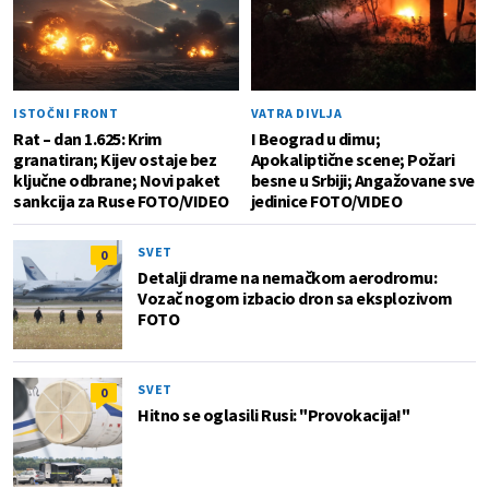
ISTOČNI FRONT
VATRA DIVLJA
Rat – dan 1.625: Krim
I Beograd u dimu;
granatiran; Kijev ostaje bez
Apokaliptične scene; Požari
ključne odbrane; Novi paket
besne u Srbiji; Angažovane sve
sankcija za Ruse FOTO/VIDEO
jedinice FOTO/VIDEO
SVET
0
Detalji drame na nemačkom aerodromu:
Vozač nogom izbacio dron sa eksplozivom
FOTO
SVET
0
Hitno se oglasili Rusi: "Provokacija!"