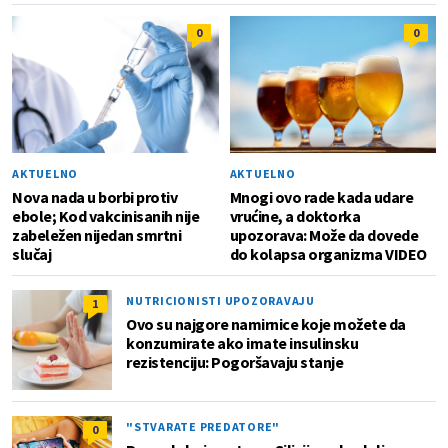
0
0
AKTUELNO
AKTUELNO
Nova nada u borbi protiv
Mnogi ovo rade kada udare
ebole; Kod vakcinisanih nije
vrućine, a doktorka
zabeležen nijedan smrtni
upozorava: Može da dovede
slučaj
do kolapsa organizma VIDEO
NUTRICIONISTI UPOZORAVAJU
1
Ovo su najgore namirnice koje možete da
konzumirate ako imate insulinsku
rezistenciju: Pogoršavaju stanje
"STVARATE PREDATORE"
0