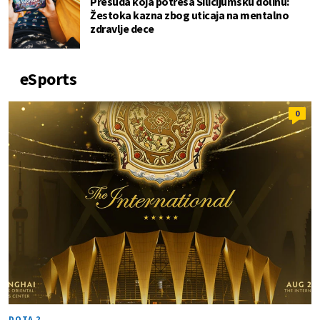
Presuda koja potresa Silicijumsku dolinu:
Žestoka kazna zbog uticaja na mentalno
zdravlje dece
eSports
0
DOTA 2