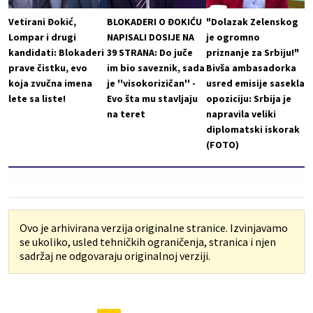
Vetirani Đokić,
BLOKADERI O ĐOKIĆU
"Dolazak Zelenskog
Lompar i drugi
NAPISALI DOSIJE NA
je ogromno
kandidati: Blokaderi
39 STRANA: Do juče
priznanje za Srbiju!"
prave čistku, evo
im bio saveznik, sada
Bivša ambasadorka
koja zvučna imena
je ''visokorizičan'' -
usred emisije sasekla
lete sa liste!
Evo šta mu stavljaju
opoziciju: Srbija je
na teret
napravila veliki
diplomatski iskorak
(FOTO)
Ovo je arhivirana verzija originalne stranice. Izvinjavamo
se ukoliko, usled tehničkih ograničenja, stranica i njen
sadržaj ne odgovaraju originalnoj verziji.