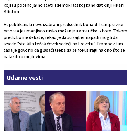
koji su potencijalno štetili demokratskoj kandidatkinji Hilari
Klinton.
Republikanski novoizabrani predsednik Donald Tramp u više
navrata je umanjivao rusko mešanje u američke izbore. Tokom
predizborne debate, rekao je da su sajber napadi mogli da
izvede "sto kila težak čovek sedeći na krevetu". Trampov tim
tada je govorio da glasači treba da se fokusiraju na ono što se
nalazilo u mejlovima.
Udarne vesti