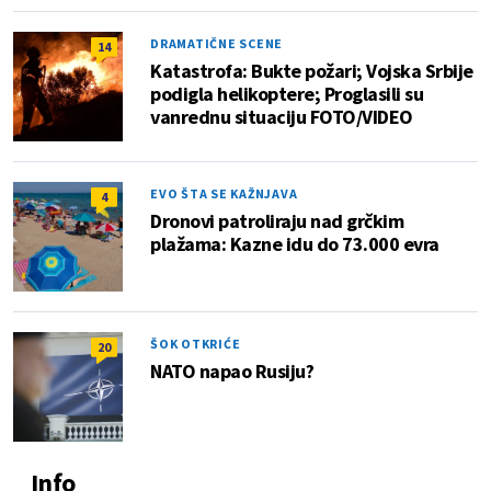
DRAMATIČNE SCENE
14
Katastrofa: Bukte požari; Vojska Srbije
podigla helikoptere; Proglasili su
vanrednu situaciju FOTO/VIDEO
EVO ŠTA SE KAŽNJAVA
4
Dronovi patroliraju nad grčkim
plažama: Kazne idu do 73.000 evra
ŠOK OTKRIĆE
20
NATO napao Rusiju?
Info