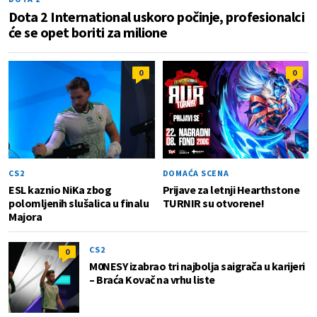
Dota 2 International uskoro počinje, profesionalci
će se opet boriti za milione
0
0
CS2
DOMAĆA SCENA
ESL kaznio NiKa zbog
Prijave za letnji Hearthstone
polomljenih slušalica u finalu
TURNIR su otvorene!
Majora
CS2
0
M0NESY izabrao tri najbolja saigrača u karijeri
– Braća Kovač na vrhu liste