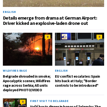
ENGLISH
Details emerge from drama at German Airport:
Driver kicked an explosive-laden drone out
0
0
WILDFIRES RAGE
ENGLISH
Belgrade shrouded in smoke;
EU conflict escalates: Spain
Apocalyptic scenes; Wildfires
hits back at Italy; "Border
rage across Serbia; All units
controls to be introduced"
deployed PHOTO/VIDEO
FIRST VISIT TO BELGRADE
0
Vučić hosts dinner in honor of Zelensky: The