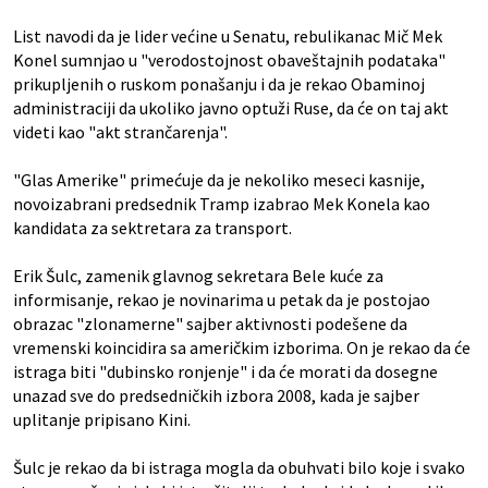
List navodi da je lider većine u Senatu, rebulikanac Mič Mek
Konel sumnjao u "verodostojnost obaveštajnih podataka"
prikupljenih o ruskom ponašanju i da je rekao Obaminoj
administraciji da ukoliko javno optuži Ruse, da će on taj akt
videti kao "akt strančarenja".
"Glas Amerike" primećuje da je nekoliko meseci kasnije,
novoizabrani predsednik Tramp izabrao Mek Konela kao
kandidata za sektretara za transport.
Erik Šulc, zamenik glavnog sekretara Bele kuće za
informisanje, rekao je novinarima u petak da je postojao
obrazac "zlonamerne" sajber aktivnosti podešene da
vremenski koincidira sa američkim izborima. On je rekao da će
istraga biti "dubinsko ronjenje" i da će morati da dosegne
unazad sve do predsedničkih izbora 2008, kada je sajber
uplitanje pripisano Kini.
Šulc je rekao da bi istraga mogla da obuhvati bilo koje i svako