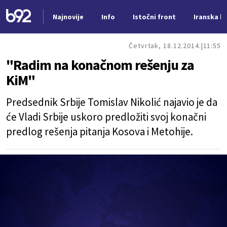
Najnovije
Info
Istočni front
Iranska kr
Nova vest
Četvrtak, 18.12.2014.
11:55
"Radim na konačnom rešenju za
KiM"
Predsednik Srbije Tomislav Nikolić najavio je da
će Vladi Srbije uskoro predložiti svoj konačni
predlog rešenja pitanja Kosova i Metohije.