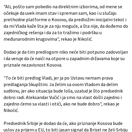
"Ali, pošto sam pobedio na direktnim izborima, od mene se
očekuje da uvek imam stav i spreman sam, kao i u slučaju
prethodne platforme o Kosovu, da predložim inicijalni tekst i
da mi Vlada kaže šta je za nju moguće, a šta nije, da dođemo do
zajedničkog rešenja i da za to tražimo i podršku u
međunarodnim krugovima", rekao je Nikolić.
Dodao je da tim predlogom niko neće biti potpuno zadovoljan
i da veruje da će naići na otpore u zapadnim državama koje su
priznale nezavisnost Kosova.
"To će biti predlog Vladi, jer ja po Ustavu nemam prava
predlaganja Skupštini. Ja želim sa ovom Vladom da delim
sudbinu, jer ako situacija bude loša, uzalud je što predsednik
dobro radi. Aleksandar Vučić i ja smo na vlast došli zajedno i
zajedno ćemo sa vlasti i otići, ako ne bude dobro", rekao je
Nikolić.
Predsednik Srbije je dodao da će, ako priznanje Kosova bude
uslov za prijem u EU, to biti jasan signal da Brisel ne želi Srbiju