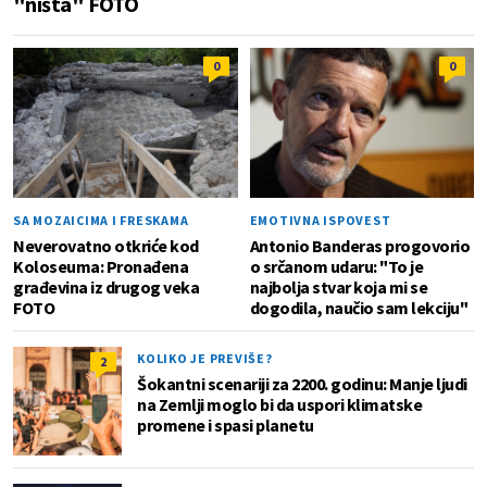
"ništa" FOTO
0
0
SA MOZAICIMA I FRESKAMA
EMOTIVNA ISPOVEST
Neverovatno otkriće kod
Antonio Banderas progovorio
Koloseuma: Pronađena
o srčanom udaru: "To je
građevina iz drugog veka
najbolja stvar koja mi se
FOTO
dogodila, naučio sam lekciju"
KOLIKO JE PREVIŠE?
2
Šokantni scenariji za 2200. godinu: Manje ljudi
na Zemlji moglo bi da uspori klimatske
promene i spasi planetu