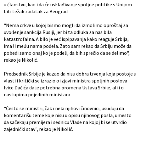
u članstvu, kao i da će usklađivanje spoljne politike s Unijom
biti težak zadatak za Beograd.
"Nema crkve u kojoj bismo mogli da izmolimo oproštaj za
uvođenje sankcija Rusiji, jer bi ta odluka za nas bila
katastrofalna. A bilo je već ispipavanja kako reaguje Srbija,
ima li među nama podela. Zato sam rekao da Srbiju može da
pobedi samo onaj ko je podeli, da bih sprečio da se delimo",
rekao je Nikolić.
Predsednik Srbije je kazao da nisu dobra trvenja koja postoje u
vlasti i kritički se izrazio o izjavi ministra spoljnih poslova
Ivice Dačića da je potrebna promena Ustava Srbije, ali i o
nastupima pojedinih ministara.
"Često se ministri, čak i neki njihovi činovnici, usuđuju da
komentarišu teme koje nisu u opisu njihovog posla, umesto
da sačekaju premijera i sednicu Vlade na kojoj bi se utvrdio
zajednički stav", rekao je Nikolić.