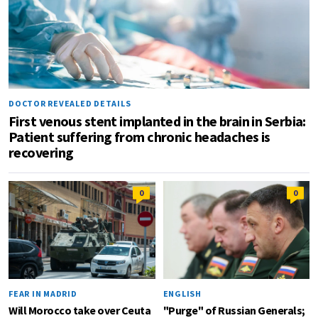
DOCTOR REVEALED DETAILS
First venous stent implanted in the brain in Serbia:
Patient suffering from chronic headaches is
recovering
0
0
FEAR IN MADRID
ENGLISH
Will Morocco take over Ceuta
"Purge" of Russian Generals;