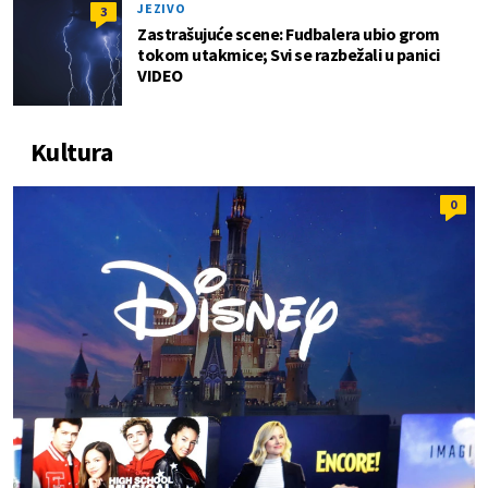
JEZIVO
3
Zastrašujuće scene: Fudbalera ubio grom
tokom utakmice; Svi se razbežali u panici
VIDEO
Kultura
0