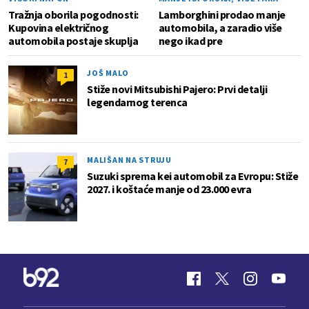
Tražnja oborila pogodnosti:
Lamborghini prodao manje
Kupovina električnog
automobila, a zaradio više
automobila postaje skuplja
nego ikad pre
JOŠ MALO
1
Stiže novi Mitsubishi Pajero: Prvi detalji
legendarnog terenca
MALIŠAN NA STRUJU
7
Suzuki sprema kei automobil za Evropu: Stiže
2027. i koštaće manje od 23.000 evra