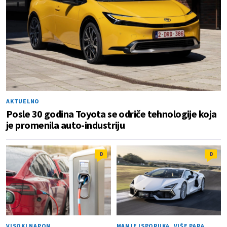
AKTUELNO
Posle 30 godina Toyota se odriče tehnologije koja
je promenila auto-industriju
0
0
VISOKI NAPON
MANJE ISPORUKA, VIŠE PARA