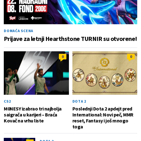
DOMAĆA SCENA
Prijave za letnji Hearthstone TURNIR su otvorene!
0
0
CS2
DOTA 2
M0NESY izabrao tri najbolja
Poslednji Dota 2 apdejt pred
saigrača u karijeri – Braća
International: Novi peč, MMR
Kovač na vrhu liste
reset, Fantasy i još mnogo
toga