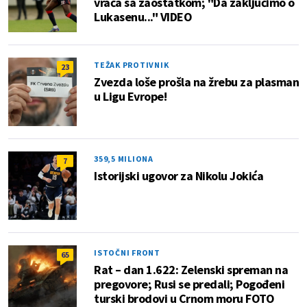
vraća sa zaostatkom; "Da zaključimo o
Lukasenu..." VIDEO
TEŽAK PROTIVNIK
23
Zvezda loše prošla na žrebu za plasman
u Ligu Evrope!
359,5 MILIONA
7
Istorijski ugovor za Nikolu Jokića
ISTOČNI FRONT
65
Rat – dan 1.622: Zelenski spreman na
pregovore; Rusi se predali; Pogođeni
turski brodovi u Crnom moru FOTO