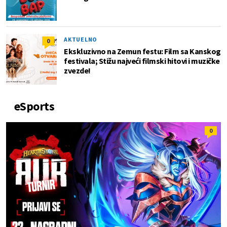
AKTUELNO
0
Ekskluzivno na Zemun festu: Film sa Kanskog
festivala; Stižu najveći filmski hitovi i muzičke
zvezde!
eSports
0