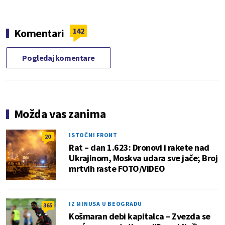
142
Komentari
Pogledaj komentare
Možda vas zanima
ISTOČNI FRONT
20
Rat – dan 1.623: Dronovi i rakete nad
Ukrajinom, Moskva udara sve jače; Broj
mrtvih raste FOTO/VIDEO
IZ MINUSA U BEOGRADU
365
Košmaran debi kapitalca – Zvezda se