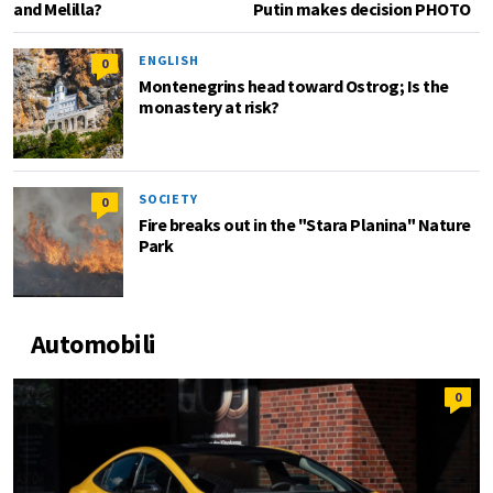
and Melilla?
Putin makes decision PHOTO
ENGLISH
0
Montenegrins head toward Ostrog; Is the
monastery at risk?
SOCIETY
0
Fire breaks out in the "Stara Planina" Nature
Park
Automobili
0