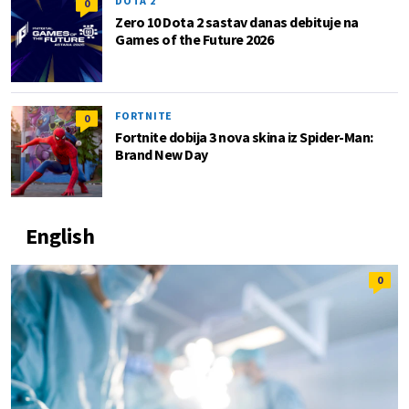
DOTA 2
0
Zero 10 Dota 2 sastav danas debituje na
Games of the Future 2026
FORTNITE
0
Fortnite dobija 3 nova skina iz Spider-Man:
Brand New Day
English
0