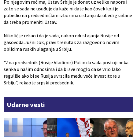
Po njegovim rečima, Ustav Srbije je donet uz velike napore i
zato se sada ne usuđuje da kaže ni da je kao čovek koji je
pobedio na predsedničkim izborima u stanju da ubedi građane
da treba promeniti Ustav.
Nikolić je rekao i da je sada, nakon odustajanja Rusije od
gasovoda Južni tok, pravi trenutak za razgovor o novim
oblicima ruskih ulaganja u Srbiju.
"Zna predsednik (Rusije Vladimir) Putin da sada postoji neka
senka u našim odnosima i da bi sve moglo da se vrlo lako
reguliše ako bi se Rusija uvrstila među veće investitore u
Srbiju", rekao je srpski predsednik.
Udarne vesti