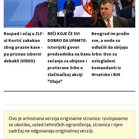
Raspad i očaj u ZLF-
REČI KOJE ĆE SVI
Beograd im pružio
u! Kostić zakukao
DOBRO DA UPAMTE:
sve, a onda su
zbog prazne kase -
Istorijski govor
odlučili da ubijaju
pa priznao izborni
predsednika na Danu
Srbe: Ovo su
debakl! (VIDEO)
sećanja za ubijene i
ozloglašeni
proterane Srbe u
komandanti iz
zločinačkoj akciji
Hrvatske i BiH
"Oluja"
Ovo je arhivirana verzija originalne stranice. Izvinjavamo
se ukoliko, usled tehničkih ograničenja, stranica i njen
sadržaj ne odgovaraju originalnoj verziji.