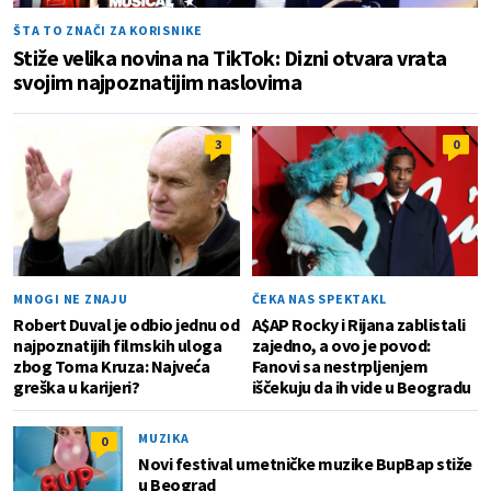
ŠTA TO ZNAČI ZA KORISNIKE
Stiže velika novina na TikTok: Dizni otvara vrata
svojim najpoznatijim naslovima
3
0
MNOGI NE ZNAJU
ČEKA NAS SPEKTAKL
Robert Duval je odbio jednu od
A$AP Rocky i Rijana zablistali
najpoznatijih filmskih uloga
zajedno, a ovo je povod:
zbog Toma Kruza: Najveća
Fanovi sa nestrpljenjem
greška u karijeri?
iščekuju da ih vide u Beogradu
MUZIKA
0
Novi festival umetničke muzike BupBap stiže
u Beograd