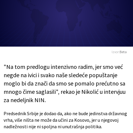
Izvor:
Beta
"Na tom predlogu intenzivno radim, jer smo već
negde na ivici i svako naše sledeće popuštanje
moglo bi da znači da smo se pomalo prećutno sa
mnogo čime saglasili", rekao je Nikolić u intervjuu
za nedeljnik NIN.
Predsednik Srbije je dodao da, ako ne bude jedinstva državnog
vrha, više ništa ne može da učini za Kosovo, jer u njegovoj
nadležnosti nije ni spoljna ni unutrašnja politika.