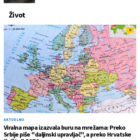
Život
0
AKTUELNO
Viralna mapa izazvala buru na mrežama: Preko
Srbije piše "daljinski upravljač", a preko Hrvatske