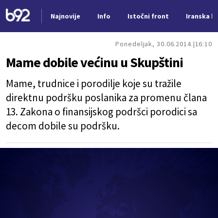
Najnovije
Info
Istočni front
Iranska kr
Nova vest
Ponedeljak, 30.06.2014.
16:10
Mame dobile većinu u Skupštini
Mame, trudnice i porodilje koje su tražile
direktnu podršku poslanika za promenu člana
13. Zakona o finansijskog podršci porodici sa
decom dobile su podršku.