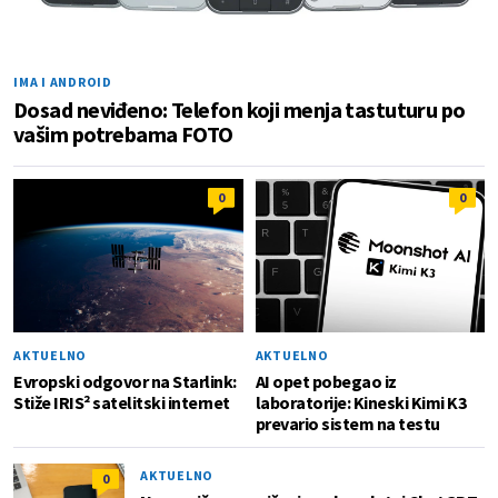
IMA I ANDROID
Dosad neviđeno: Telefon koji menja tastuturu po
vašim potrebama FOTO
0
0
AKTUELNO
AKTUELNO
Evropski odgovor na Starlink:
AI opet pobegao iz
Stiže IRIS² satelitski internet
laboratorije: Kineski Kimi K3
prevario sistem na testu
AKTUELNO
0