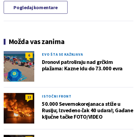
Pogledaj komentare
Možda vas zanima
EVO ŠTA SE KAŽNJAVA
6
Dronovi patroliraju nad grčkim
plažama: Kazne idu do 73.000 evra
ISTOČNI FRONT
13
50.000 Severnokorejanaca stiže u
Rusiju; Izvedeno čak 40 udara!; Gađane
ključne tačke FOTO/VIDEO