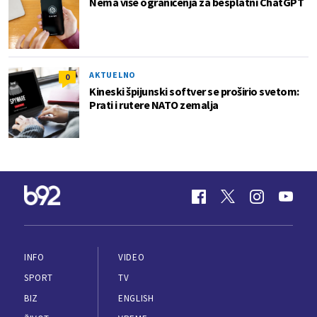
Nema više ograničenja za besplatni ChatGPT
AKTUELNO
0
Kineski špijunski softver se proširio svetom:
Prati i rutere NATO zemalja
INFO
VIDEO
SPORT
TV
BIZ
ENGLISH