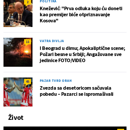
POLITIKA
2
Knežević: "Prva odluka koju ću doneti
kao premijer biće otpriznavanje
Kosova"
VATRA DIVLJA
11
I Beograd u dimu; Apokaliptične scene;
Požari besne u Srbiji; Angažovane sve
jedinice FOTO/VIDEO
PAZAR TVRD ORAH
45
Zvezda sa desetoricom sačuvala
pobedu – Pazarci se ispromašivali
Život