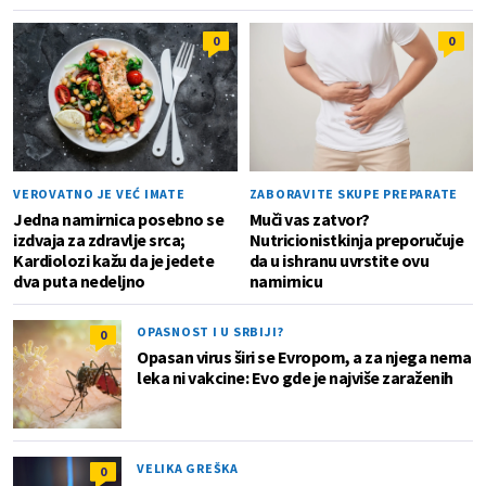
0
0
VEROVATNO JE VEĆ IMATE
ZABORAVITE SKUPE PREPARATE
Jedna namirnica posebno se
Muči vas zatvor?
izdvaja za zdravlje srca;
Nutricionistkinja preporučuje
Kardiolozi kažu da je jedete
da u ishranu uvrstite ovu
dva puta nedeljno
namirnicu
OPASNOST I U SRBIJI?
0
Opasan virus širi se Evropom, a za njega nema
leka ni vakcine: Evo gde je najviše zaraženih
VELIKA GREŠKA
0