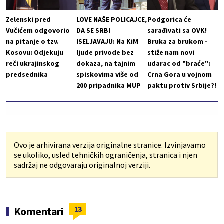
Zelenski pred
LOVE NAŠE POLICAJCE,
Podgorica će
Vučićem odgovorio
DA SE SRBI
sarađivati sa OVK!
na pitanje o tzv.
ISELJAVAJU: Na KiM
Bruka za brukom -
Kosovu: Odjekuju
ljude privode bez
stiže nam novi
reči ukrajinskog
dokaza, na tajnim
udarac od "braće":
predsednika
spiskovima više od
Crna Gora u vojnom
200 pripadnika MUP
paktu protiv Srbije?!
Ovo je arhivirana verzija originalne stranice. Izvinjavamo
se ukoliko, usled tehničkih ograničenja, stranica i njen
sadržaj ne odgovaraju originalnoj verziji.
13
Komentari