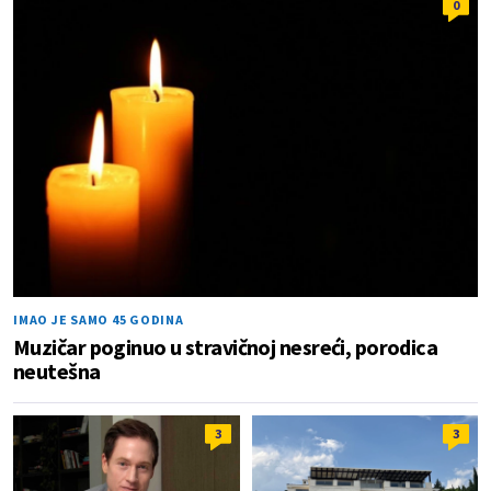
0
IMAO JE SAMO 45 GODINA
Muzičar poginuo u stravičnoj nesreći, porodica
neutešna
3
3