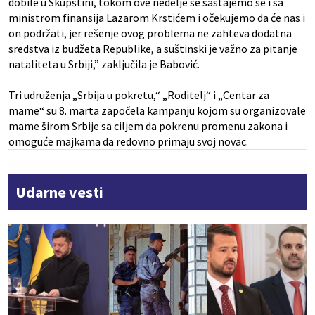
dobile u Skupštini, tokom ove nedelje se sastajemo se i sa
ministrom finansija Lazarom Krstićem i očekujemo da će nas i
on podržati, jer rešenje ovog problema ne zahteva dodatna
sredstva iz budžeta Republike, a suštinski je važno za pitanje
nataliteta u Srbiji,” zaključila je Babović.
Tri udruženja „Srbija u pokretu,“ „Roditelj“ i „Centar za
mame“ su 8. marta započela kampanju kojom su organizovale
mame širom Srbije sa ciljem da pokrenu promenu zakona i
omoguće majkama da redovno primaju svoj novac.
Udarne vesti