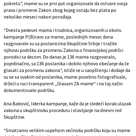
pokretu", mame su se prvi put organizovale da ostvare svoja
prava i promene Zakon zbog kojeg ostaju bez plata po
nekoliko meseci nakon porođaja.
"Dvesta pedeset mama i trudnica, organizovanih u okviru
kampanje P(B)ravo za mame, poslednjih mesec dana
razgovarale su sa poslanicima Skupštine Srbije i tražile
njihovu podršku za promenu Zakona o finansijskoj podršci
porodici sa decom. Do danas je 136 mama razgovaralo,
pojedinačno, sa 136 poslanika i dobilo njihovo obećanje da će
glasati za promenu zakona", ističe se u saopštenju i dodaje da
su se sa svakim od poslanika, mame posebno fotografisale,
držeći u ruci transparent „Glasam ZA mame“ i na taj način
dokumentovale podršku.
Ana Babović, liderka kampanje, kaže da je sledeći korak ulazak
zakona u skupštinsku proceduru i stavljanje na dnevni red
Skupštine.
“Smatramo velikim uspehom većinsku podršku koju su mame