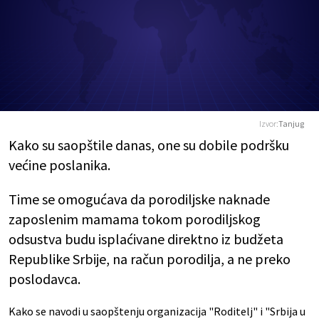
Izvor:
Tanjug
Kako su saopštile danas, one su dobile podršku
većine poslanika.
Time se omogućava da porodiljske naknade
zaposlenim mamama tokom porodiljskog
odsustva budu isplaćivane direktno iz budžeta
Republike Srbije, na račun porodilja, a ne preko
poslodavca.
Kako se navodi u saopštenju organizacija "Roditelj" i "Srbija u