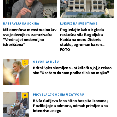
NASTAVLJA DA ŠOKIRA
LUKSUZ NA SVE STRANE
Milioner čuva menstrualnu krv
Pogledajte kako izgleda
svoje devojke u zamrzivaču:
raskošna vila Bogoljuba
"Vredna je i nedovoljno
Karića na moru: Zidovi u
iskorišćena"
staklu, ogroman bazen...
FOTO
OTVORILA DUŠU
1
Britni Spirs slomljena - otkrila šta joj je rekao
sin: "Osećam da sam podbacila kao majka"
PROVELA 17 GODINA U ZATVORU
0
Bivša Gučijeva žena hitno hospitalizovana;
Pozlilo joj na odmoru, odmah primljena na
intenzivnu negu