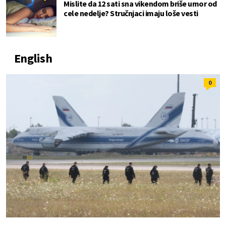
Mislite da 12 sati sna vikendom briše umor od
cele nedelje? Stručnjaci imaju loše vesti
English
0