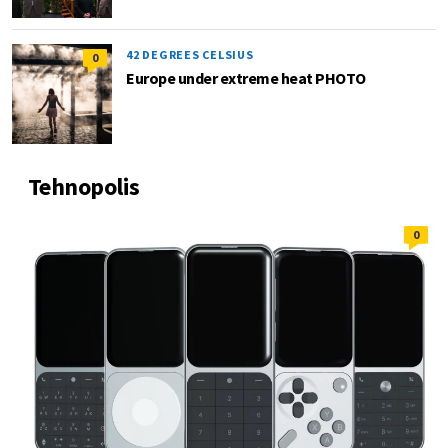
42 DEGREES CELSIUS
0
Europe under extreme heat PHOTO
Tehnopolis
0