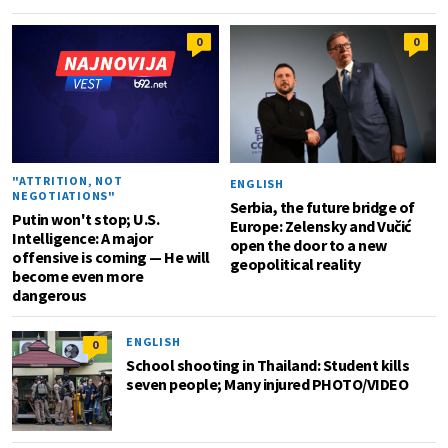
0
0
"ATTRITION, NOT
ENGLISH
NEGOTIATIONS"
Serbia, the future bridge of
Putin won't stop; U.S.
Europe: Zelensky and Vučić
Intelligence: A major
open the door to a new
offensive is coming — He will
geopolitical reality
become even more
dangerous
ENGLISH
0
School shooting in Thailand: Student kills
seven people; Many injured PHOTO/VIDEO