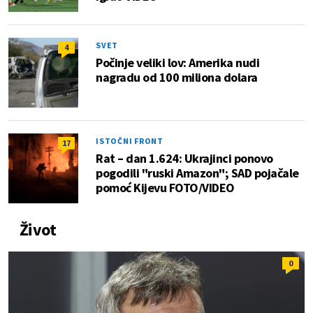
SVET
4
Počinje veliki lov: Amerika nudi
nagradu od 100 miliona dolara
ISTOČNI FRONT
17
Rat – dan 1.624: Ukrajinci ponovo
pogodili "ruski Amazon"; SAD pojačale
pomoć Kijevu FOTO/VIDEO
Život
0