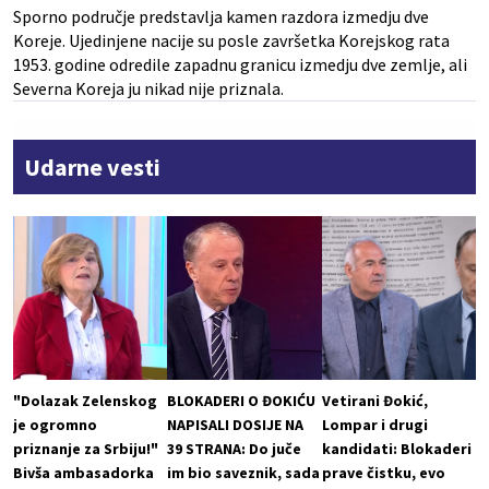
Sporno područje predstavlja kamen razdora izmedju dve
Koreje. Ujedinjene nacije su posle završetka Korejskog rata
1953. godine odredile zapadnu granicu izmedju dve zemlje, ali
Severna Koreja ju nikad nije priznala.
Udarne vesti
"Dolazak Zelenskog
BLOKADERI O ĐOKIĆU
Vetirani Đokić,
je ogromno
NAPISALI DOSIJE NA
Lompar i drugi
priznanje za Srbiju!"
39 STRANA: Do juče
kandidati: Blokaderi
Bivša ambasadorka
im bio saveznik, sada
prave čistku, evo