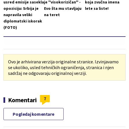
usred emisije sasekla
je ''visokorizičan'' -
koja zvučna imena
opoziciju: Srbija je
Evo šta mu stavljaju
lete sa liste!
napravila veliki
na teret
diplomatski iskorak
(FOTO)
Ovo je arhivirana verzija originalne stranice. Izvinjavamo
se ukoliko, usled tehničkih ograničenja, stranica i njen
sadržaj ne odgovaraju originalnoj verziji.
7
Komentari
Pogledaj komentare