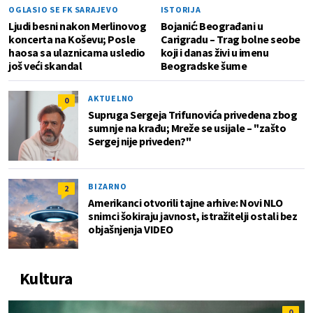
OGLASIO SE FK SARAJEVO
ISTORIJA
Ljudi besni nakon Merlinovog
Bojanić: Beograđani u
koncerta na Koševu; Posle
Carigradu – Тrag bolne seobe
haosa sa ulaznicama usledio
koji i danas živi u imenu
još veći skandal
Beogradske šume
AKTUELNO
0
Supruga Sergeja Trifunovića privedena zbog
sumnje na krađu; Mreže se usijale – "zašto
Sergej nije priveden?"
BIZARNO
2
Amerikanci otvorili tajne arhive: Novi NLO
snimci šokiraju javnost, istražitelji ostali bez
objašnjenja VIDEO
Kultura
0