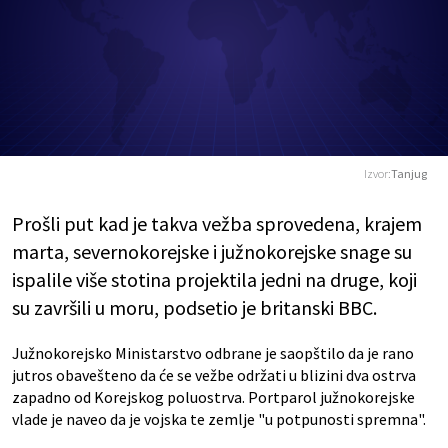
Izvor:
Tanjug
Prošli put kad je takva vežba sprovedena, krajem
marta, severnokorejske i južnokorejske snage su
ispalile više stotina projektila jedni na druge, koji
su završili u moru, podsetio je britanski BBC.
Južnokorejsko Ministarstvo odbrane je saopštilo da je rano
jutros obavešteno da će se vežbe održati u blizini dva ostrva
zapadno od Korejskog poluostrva. Portparol južnokorejske
vlade je naveo da je vojska te zemlje "u potpunosti spremna".