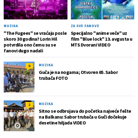
MUZIKA
ZA SVE FANOVE
"The Fugees" se vraćaju posle
Specijalno "anime veče" uz
skoro 30 godina? Lorin Hil
film "Blue lock" 13. avgusta u
potvrdila ono čemu su se
MTS Dvorani VIDEO
fanovi dugo nadali
MUZIKA
0
Guča je na nogama; Otvoren 65. Sabor
trubača FOTO
MUZIKA
2
Sitno se odbrojava do početka najveće fešte
na Balkanu: Sabor trubača u Guči dočekuje
desetine hiljada VIDEO