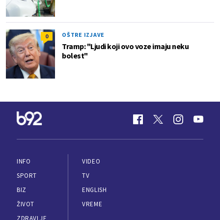
OŠTRE IZJAVE
0
Tramp: "Ljudi koji ovo voze imaju neku
bolest"
INFO
VIDEO
SPORT
TV
BIZ
ENGLISH
ŽIVOT
VREME
ZDRAVLJE