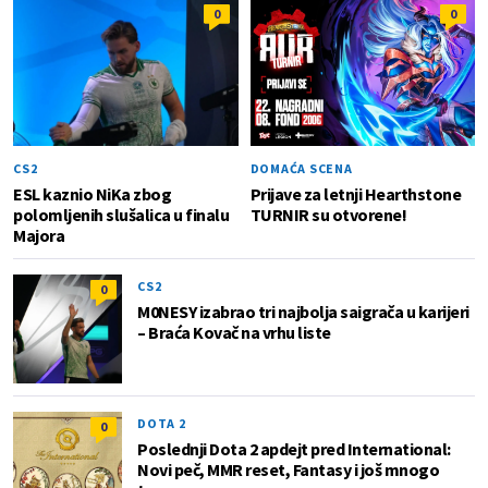
0
0
CS2
DOMAĆA SCENA
ESL kaznio NiKa zbog
Prijave za letnji Hearthstone
polomljenih slušalica u finalu
TURNIR su otvorene!
Majora
CS2
0
M0NESY izabrao tri najbolja saigrača u karijeri
– Braća Kovač na vrhu liste
DOTA 2
0
Poslednji Dota 2 apdejt pred International:
Novi peč, MMR reset, Fantasy i još mnogo