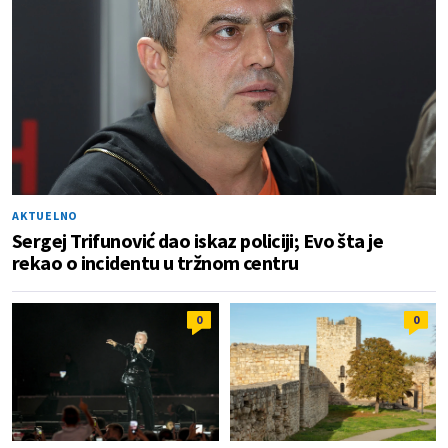
AKTUELNO
Sergej Trifunović dao iskaz policiji; Evo šta je
rekao o incidentu u tržnom centru
0
0