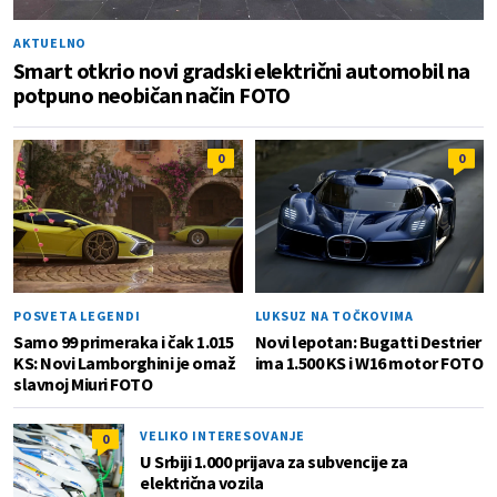
AKTUELNO
Smart otkrio novi gradski električni automobil na
potpuno neobičan način FOTO
0
0
POSVETA LEGENDI
LUKSUZ NA TOČKOVIMA
Samo 99 primeraka i čak 1.015
Novi lepotan: Bugatti Destrier
KS: Novi Lamborghini je omaž
ima 1.500 KS i W16 motor FOTO
slavnoj Miuri FOTO
VELIKO INTERESOVANJE
0
U Srbiji 1.000 prijava za subvencije za
električna vozila