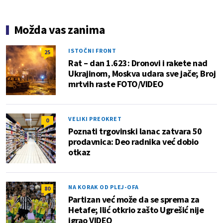
Možda vas zanima
ISTOČNI FRONT
25
Rat – dan 1.623: Dronovi i rakete nad
Ukrajinom, Moskva udara sve jače; Broj
mrtvih raste FOTO/VIDEO
VELIKI PREOKRET
0
Poznati trgovinski lanac zatvara 50
prodavnica: Deo radnika već dobio
otkaz
NA KORAK OD PLEJ-OFA
80
Partizan već može da se sprema za
Hetafe; Ilić otkrio zašto Ugrešić nije
igrao VIDEO