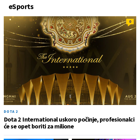
eSports
0
DOTA 2
Dota 2 International uskoro počinje, profesionalci
će se opet boriti za milione