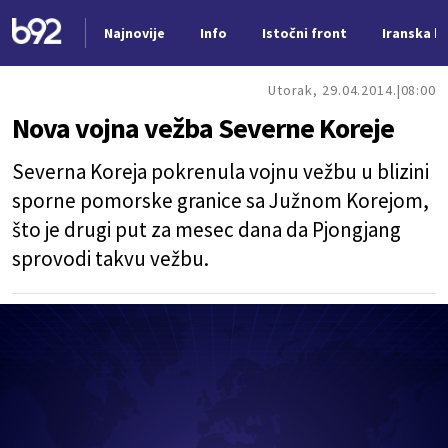
Najnovije
Info
Istočni front
Iranska kr
Nova vest
Utorak, 29.04.2014.
08:00
Nova vojna vežba Severne Koreje
Severna Koreja pokrenula vojnu vežbu u blizini
sporne pomorske granice sa Južnom Korejom,
što je drugi put za mesec dana da Pjongjang
sprovodi takvu vežbu.