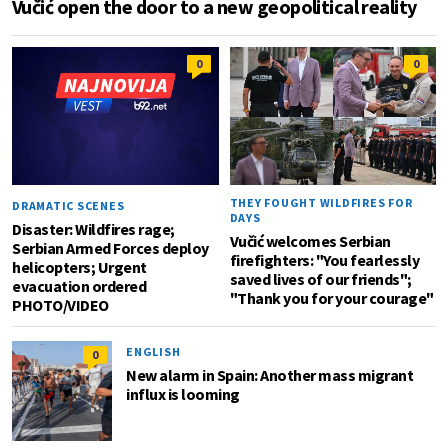
Vučić open the door to a new geopolitical reality
0
0
THEY FOUGHT WILDFIRES FOR
DRAMATIC SCENES
DAYS
Disaster: Wildfires rage;
Vučić welcomes Serbian
Serbian Armed Forces deploy
firefighters: "You fearlessly
helicopters; Urgent
saved lives of our friends";
evacuation ordered
"Thank you for your courage"
PHOTO/VIDEO
ENGLISH
0
New alarm in Spain: Another mass migrant
influx is looming