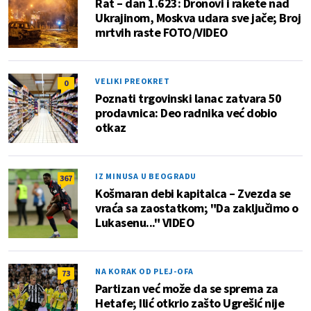
Rat – dan 1.623: Dronovi i rakete nad
Ukrajinom, Moskva udara sve jače; Broj
mrtvih raste FOTO/VIDEO
VELIKI PREOKRET
0
Poznati trgovinski lanac zatvara 50
prodavnica: Deo radnika već dobio
otkaz
IZ MINUSA U BEOGRADU
367
Košmaran debi kapitalca – Zvezda se
vraća sa zaostatkom; "Da zaključimo o
Lukasenu..." VIDEO
NA KORAK OD PLEJ-OFA
73
Partizan već može da se sprema za
Hetafe; Ilić otkrio zašto Ugrešić nije