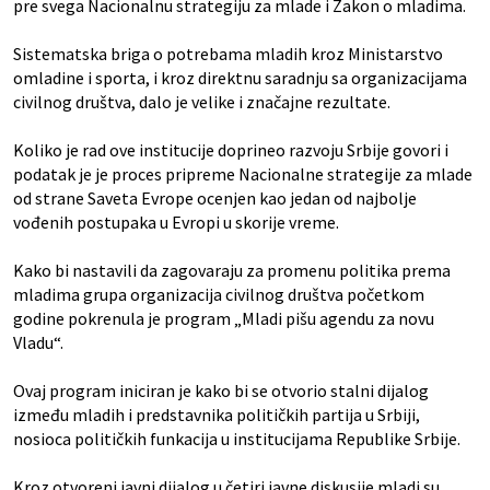
pre svega Nacionalnu strategiju za mlade i Zakon o mladima.
Sistematska briga o potrebama mladih kroz Ministarstvo
omladine i sporta, i kroz direktnu saradnju sa organizacijama
civilnog društva, dalo je velike i značajne rezultate.
Koliko je rad ove institucije doprineo razvoju Srbije govori i
podatak je je proces pripreme Nacionalne strategije za mlade
od strane Saveta Evrope ocenjen kao jedan od najbolje
vođenih postupaka u Evropi u skorije vreme.
Kako bi nastavili da zagovaraju za promenu politika prema
mladima grupa organizacija civilnog društva početkom
godine pokrenula je program „Mladi pišu agendu za novu
Vladu“.
Ovaj program iniciran je kako bi se otvorio stalni dijalog
između mladih i predstavnika političkih partija u Srbiji,
nosioca političkih funkacija u institucijama Republike Srbije.
Kroz otvoreni javni dijalog u četiri javne diskusije mladi su