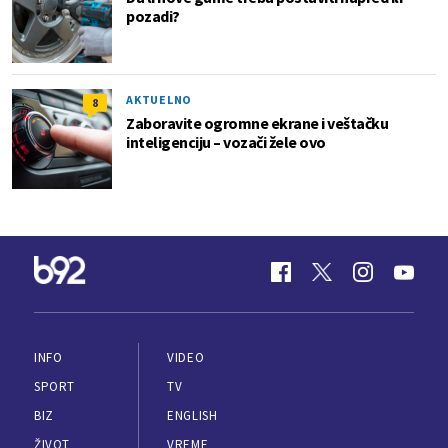
pozadi?
AKTUELNO
8
Zaboravite ogromne ekrane i veštačku
inteligenciju – vozači žele ovo
INFO
VIDEO
SPORT
TV
BIZ
ENGLISH
ŽIVOT
VREME