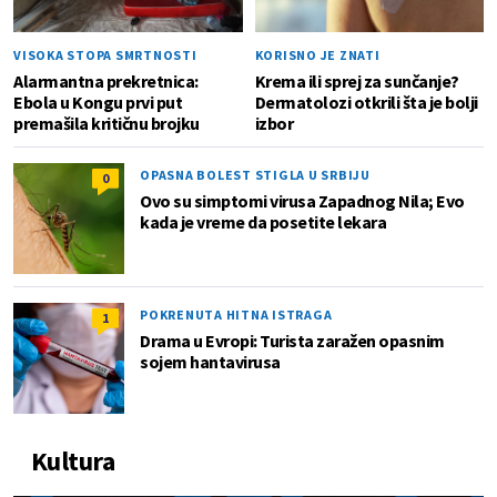
VISOKA STOPA SMRTNOSTI
KORISNO JE ZNATI
Alarmantna prekretnica:
Krema ili sprej za sunčanje?
Ebola u Kongu prvi put
Dermatolozi otkrili šta je bolji
premašila kritičnu brojku
izbor
OPASNA BOLEST STIGLA U SRBIJU
0
Ovo su simptomi virusa Zapadnog Nila; Evo
kada je vreme da posetite lekara
POKRENUTA HITNA ISTRAGA
1
Drama u Evropi: Turista zaražen opasnim
sojem hantavirusa
Kultura