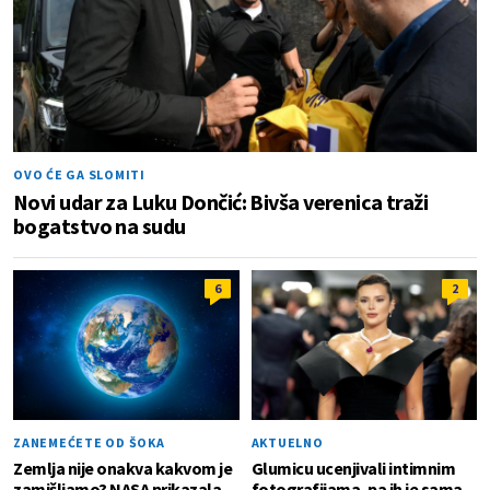
OVO ĆE GA SLOMITI
Novi udar za Luku Dončić: Bivša verenica traži
bogatstvo na sudu
6
2
ZANEMEĆETE OD ŠOKA
AKTUELNO
Zemlja nije onakva kakvom je
Glumicu ucenjivali intimnim
zamišljamo? NASA prikazala
fotografijama, pa ih je sama