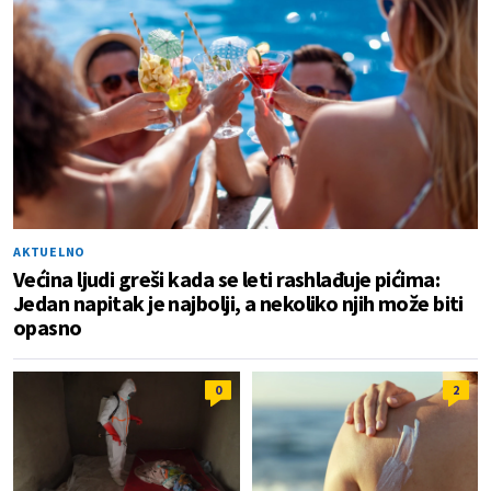
AKTUELNO
Većina ljudi greši kada se leti rashlađuje pićima:
Jedan napitak je najbolji, a nekoliko njih može biti
opasno
0
2