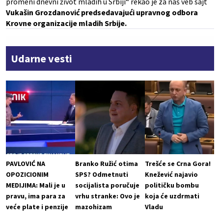
promeni dnevni život mladih u Srbiji“ rekao je za naš veb sajt
Vukašin Grozdanović predsedavajući upravnog odbora
Krovne organizacije mladih Srbije.
Udarne vesti
PAVLOVIĆ NA
Branko Ružić otima
Trešće se Crna Gora!
OPOZICIONIM
SPS? Odmetnuti
Knežević najavio
MEDIJIMA: Mali je u
socijalista poručuje
političku bombu
pravu, ima para za
vrhu stranke: Ovo je
koja će uzdrmati
veće plate i penzije
mazohizam
Vladu