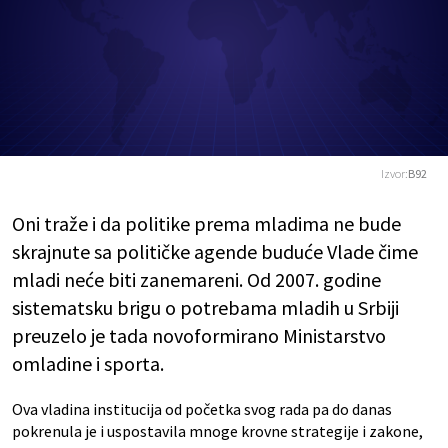
Izvor:
B92
Oni traže i da politike prema mladima ne bude
skrajnute sa političke agende buduće Vlade čime
mladi neće biti zanemareni. Od 2007. godine
sistematsku brigu o potrebama mladih u Srbiji
preuzelo je tada novoformirano Ministarstvo
omladine i sporta.
Ova vladina institucija od početka svog rada pa do danas
pokrenula je i uspostavila mnoge krovne strategije i zakone,