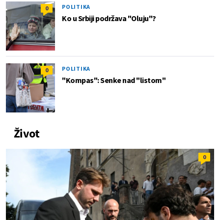
POLITIKA
0
Ko u Srbiji podržava "Oluju"?
POLITIKA
0
"Kompas": Senke nad "listom"
Život
0