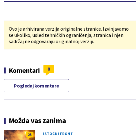
Ovo je arhivirana verzija originalne stranice. Izvinjavamo
se ukoliko, usled tehničkih ograničenja, stranica i njen
sadržaj ne odgovaraju originalnoj verziji.
0
Komentari
Pogledaj komentare
Možda vas zanima
ISTOČNI FRONT
25