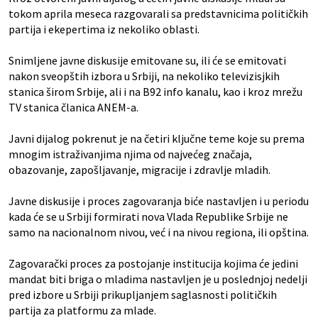
tokom aprila meseca razgovarali sa predstavnicima političkih
partija i ekepertima iz nekoliko oblasti.
Snimljene javne diskusije emitovane su, ili će se emitovati
nakon sveopštih izbora u Srbiji, na nekoliko televizisjkih
stanica širom Srbije, ali i na B92 info kanalu, kao i kroz mrežu
TV stanica članica ANEM-a.
Javni dijalog pokrenut je na četiri ključne teme koje su prema
mnogim istraživanjima njima od najvećeg značaja,
obazovanje, zapošljavanje, migracije i zdravlje mladih.
Javne diskusije i proces zagovaranja biće nastavljen i u periodu
kada će se u Srbiji formirati nova Vlada Republike Srbije ne
samo na nacionalnom nivou, već i na nivou regiona, ili opština.
Zagovarački proces za postojanje institucija kojima će jedini
mandat biti briga o mladima nastavljen je u poslednjoj nedelji
pred izbore u Srbiji prikupljanjem saglasnosti političkih
partija za platformu za mlade.