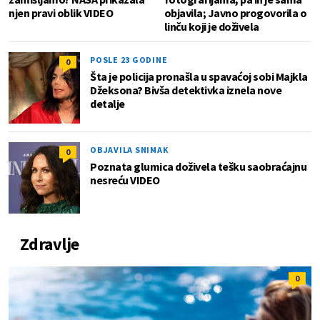
njen pravi oblik VIDEO
objavila; Javno progovorila o
linču koji je doživela
POSLE 23 GODINE
0
Šta je policija pronašla u spavaćoj sobi Majkla
Džeksona? Bivša detektivka iznela nove
detalje
OBJAVILA SNIMAK
0
Poznata glumica doživela tešku saobraćajnu
nesreću VIDEO
Zdravlje
0