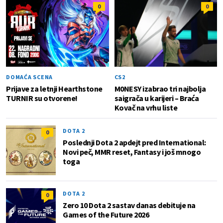
0
0
DOMAĆA SCENA
CS2
Prijave za letnji Hearthstone
M0NESY izabrao tri najbolja
TURNIR su otvorene!
saigrača u karijeri – Braća
Kovač na vrhu liste
DOTA 2
0
Poslednji Dota 2 apdejt pred International:
Novi peč, MMR reset, Fantasy i još mnogo
toga
DOTA 2
0
Zero 10 Dota 2 sastav danas debituje na
Games of the Future 2026