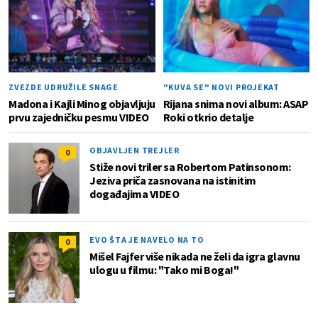
ZVEZDE UDRUŽILE SNAGE
"KUVA SE" NOVI PROJEKAT
Madona i Kajli Minog objavljuju
Rijana snima novi album: ASAP
prvu zajedničku pesmu VIDEO
Roki otkrio detalje
OBJAVLJEN TREJLER
0
Stiže novi triler sa Robertom Patinsonom:
Jeziva priča zasnovana na istinitim
događajima VIDEO
EVO ŠTA JE NAVELO NA TO
0
Mišel Fajfer više nikada ne želi da igra glavnu
ulogu u filmu: "Tako mi Boga!"