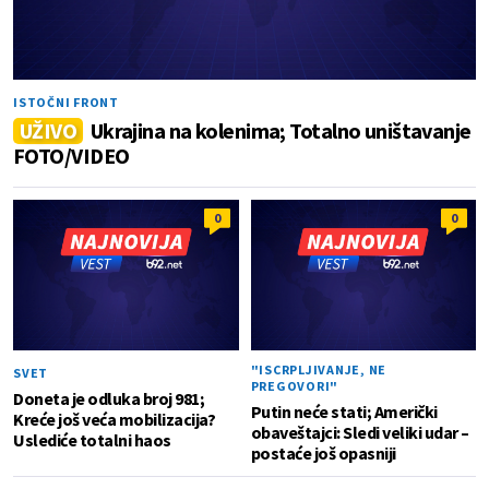
ISTOČNI FRONT
UŽIVO
Ukrajina na kolenima; Totalno uništavanje
FOTO/VIDEO
0
0
"ISCRPLJIVANJE, NE
SVET
PREGOVORI"
Doneta je odluka broj 981;
Putin neće stati; Američki
Kreće još veća mobilizacija?
obaveštajci: Sledi veliki udar –
Uslediće totalni haos
postaće još opasniji