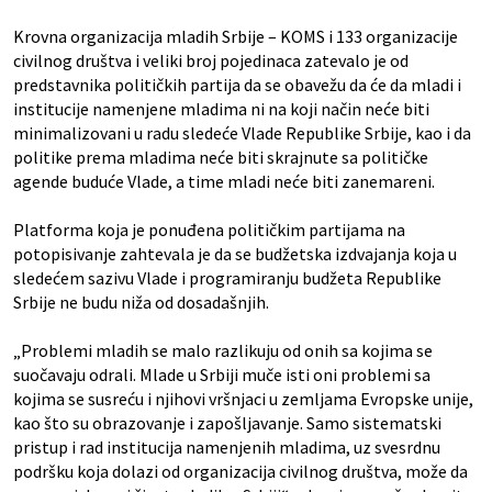
Krovna organizacija mladih Srbije – KOMS i 133 organizacije
civilnog društva i veliki broj pojedinaca zatevalo je od
predstavnika političkih partija da se obavežu da će da mladi i
institucije namenjene mladima ni na koji način neće biti
minimalizovani u radu sledeće Vlade Republike Srbije, kao i da
politike prema mladima neće biti skrajnute sa političke
agende buduće Vlade, a time mladi neće biti zanemareni.
Platforma koja je ponuđena političkim partijama na
potopisivanje zahtevala je da se budžetska izdvajanja koja u
sledećem sazivu Vlade i programiranju budžeta Republike
Srbije ne budu niža od dosadašnjih.
„Problemi mladih se malo razlikuju od onih sa kojima se
suočavaju odrali. Mlade u Srbiji muče isti oni problemi sa
kojima se susreću i njihovi vršnjaci u zemljama Evropske unije,
kao što su obrazovanje i zapošljavanje. Samo sistematski
pristup i rad institucija namenjenih mladima, uz svesrdnu
podršku koja dolazi od organizacija civilnog društva, može da