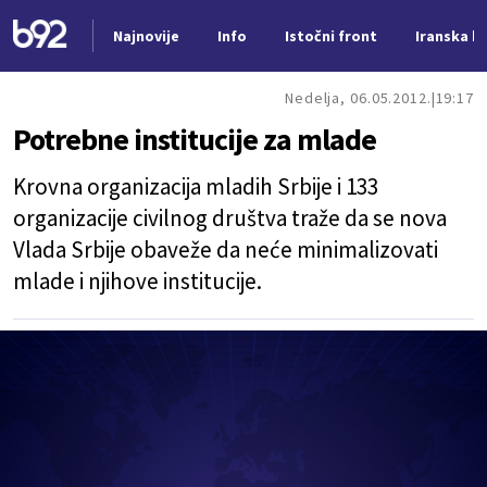
Najnovije
Info
Istočni front
Iranska kr
Nova vest
Nedelja, 06.05.2012.
19:17
Potrebne institucije za mlade
Krovna organizacija mladih Srbije i 133
organizacije civilnog društva traže da se nova
Vlada Srbije obaveže da neće minimalizovati
mlade i njihove institucije.