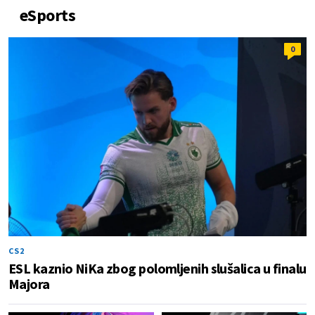
eSports
0
CS2
ESL kaznio NiKa zbog polomljenih slušalica u finalu
Majora