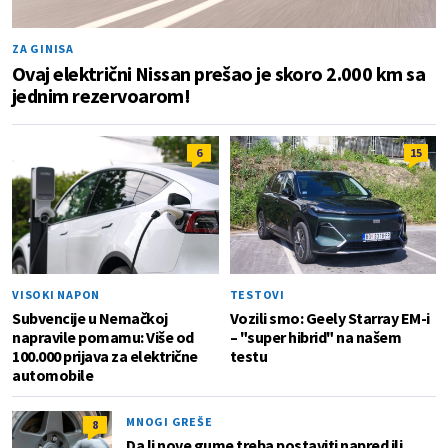
ZA GINISA
Ovaj električni Nissan prešao je skoro 2.000 km sa
jednim rezervoarom!
6
15
VISOKI NAPON
TESTOVI
Subvencije u Nemačkoj
Vozili smo: Geely Starray EM-i
napravile pomamu: Više od
– "super hibrid" na našem
100.000 prijava za električne
testu
automobile
MNOGI GREŠE
8
Da li nove gume treba postaviti napred ili