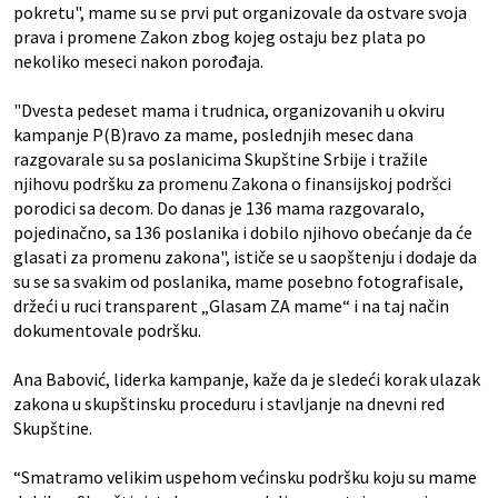
pokretu", mame su se prvi put organizovale da ostvare svoja
prava i promene Zakon zbog kojeg ostaju bez plata po
nekoliko meseci nakon porođaja.
"Dvesta pedeset mama i trudnica, organizovanih u okviru
kampanje P(B)ravo za mame, poslednjih mesec dana
razgovarale su sa poslanicima Skupštine Srbije i tražile
njihovu podršku za promenu Zakona o finansijskoj podršci
porodici sa decom. Do danas je 136 mama razgovaralo,
pojedinačno, sa 136 poslanika i dobilo njihovo obećanje da će
glasati za promenu zakona", ističe se u saopštenju i dodaje da
su se sa svakim od poslanika, mame posebno fotografisale,
držeći u ruci transparent „Glasam ZA mame“ i na taj način
dokumentovale podršku.
Ana Babović, liderka kampanje, kaže da je sledeći korak ulazak
zakona u skupštinsku proceduru i stavljanje na dnevni red
Skupštine.
“Smatramo velikim uspehom većinsku podršku koju su mame