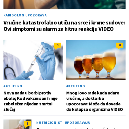
KARIDOLOG UPOZORAVA
Vrućine katastrofalno utiču na srce i krvne sudove:
Ovi simptomi su alarm za hitnu reakciju VIDEO
0
0
AKTUELNO
AKTUELNO
Nova nada u borbi protiv
Mnogi ovo rade kada udare
ebole; Kod vakcinisanih nije
vrućine, a doktorka
zabeležen nijedan smrtni
upozorava: Može da dovede
slučaj
do kolapsa organizma VIDEO
NUTRICIONISTI UPOZORAVAJU
1