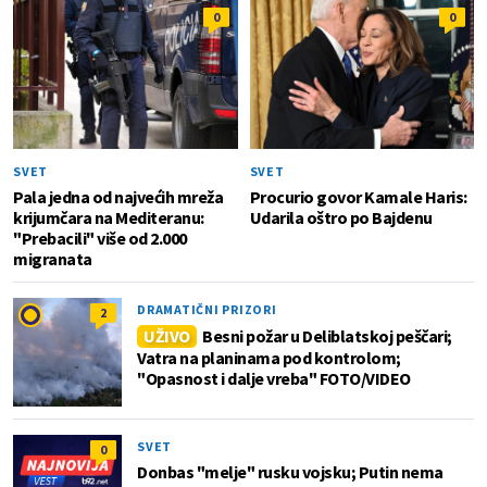
0
0
SVET
SVET
Pala jedna od najvećih mreža
Procurio govor Kamale Haris:
krijumčara na Mediteranu:
Udarila oštro po Bajdenu
"Prebacili" više od 2.000
migranata
DRAMATIČNI PRIZORI
2
UŽIVO
Besni požar u Deliblatskoj peščari;
Vatra na planinama pod kontrolom;
"Opasnost i dalje vreba" FOTO/VIDEO
SVET
0
Donbas "melje" rusku vojsku; Putin nema