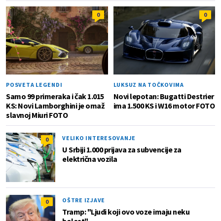
0
0
POSVETA LEGENDI
LUKSUZ NA TOČKOVIMA
Samo 99 primeraka i čak 1.015
Novi lepotan: Bugatti Destrier
KS: Novi Lamborghini je omaž
ima 1.500 KS i W16 motor FOTO
slavnoj Miuri FOTO
VELIKO INTERESOVANJE
0
U Srbiji 1.000 prijava za subvencije za
električna vozila
OŠTRE IZJAVE
0
Tramp: "Ljudi koji ovo voze imaju neku