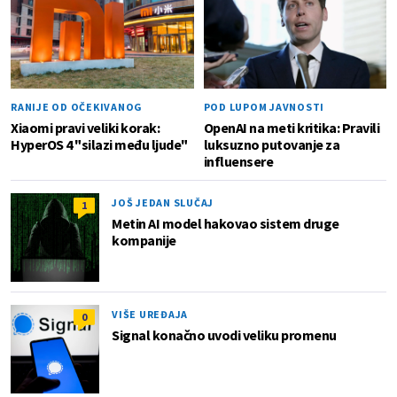
RANIJE OD OČEKIVANOG
POD LUPOM JAVNOSTI
Xiaomi pravi veliki korak:
OpenAI na meti kritika: Pravili
HyperOS 4 "silazi među ljude"
luksuzno putovanje za
influensere
JOŠ JEDAN SLUČAJ
1
Metin AI model hakovao sistem druge
kompanije
VIŠE UREĐAJA
0
Signal konačno uvodi veliku promenu