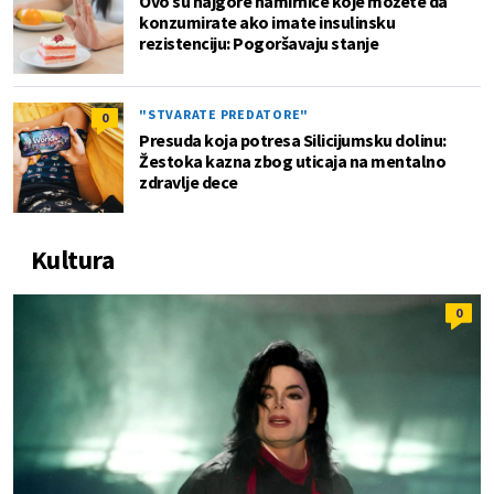
Ovo su najgore namirnice koje možete da
konzumirate ako imate insulinsku
rezistenciju: Pogoršavaju stanje
"STVARATE PREDATORE"
0
Presuda koja potresa Silicijumsku dolinu:
Žestoka kazna zbog uticaja na mentalno
zdravlje dece
Kultura
0