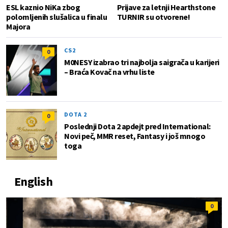
ESL kaznio NiKa zbog
Prijave za letnji Hearthstone
polomljenih slušalica u finalu
TURNIR su otvorene!
Majora
CS2
0
M0NESY izabrao tri najbolja saigrača u karijeri
– Braća Kovač na vrhu liste
DOTA 2
0
Poslednji Dota 2 apdejt pred International:
Novi peč, MMR reset, Fantasy i još mnogo
toga
English
0