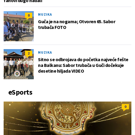
fanovi dugo nadali
MUZIKA
0
Guča je na nogama; Otvoren 65. Sabor
trubača FOTO
MUZIKA
2
Sitno se odbrojava do početka najveće fešte
na Balkanu: Sabor trubača u Guči dočekuje
desetine hiljada VIDEO
eSports
0