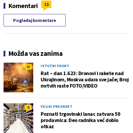
13
Komentari
Pogledaj komentare
Možda vas zanima
ISTOČNI FRONT
25
Rat – dan 1.623: Dronovi i rakete nad
Ukrajinom, Moskva udara sve jače; Broj
mrtvih raste FOTO/VIDEO
VELIKI PREOKRET
0
Poznati trgovinski lanac zatvara 50
prodavnica: Deo radnika već dobio
otkaz