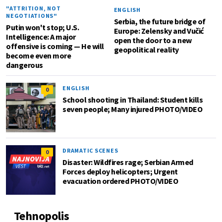
"ATTRITION, NOT
ENGLISH
NEGOTIATIONS"
Serbia, the future bridge of
Putin won't stop; U.S.
Europe: Zelensky and Vučić
Intelligence: A major
open the door to a new
offensive is coming — He will
geopolitical reality
become even more
dangerous
ENGLISH
0
School shooting in Thailand: Student kills
seven people; Many injured PHOTO/VIDEO
DRAMATIC SCENES
0
Disaster: Wildfires rage; Serbian Armed
Forces deploy helicopters; Urgent
evacuation ordered PHOTO/VIDEO
Tehnopolis