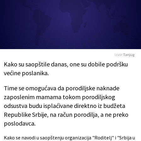
Izvor:
Tanjug
Kako su saopštile danas, one su dobile podršku
većine poslanika.
Time se omogućava da porodiljske naknade
zaposlenim mamama tokom porodiljskog
odsustva budu isplaćivane direktno iz budžeta
Republike Srbije, na račun porodilja, a ne preko
poslodavca.
Kako se navodi u saopštenju organizacija "Roditelj" i "Srbija u