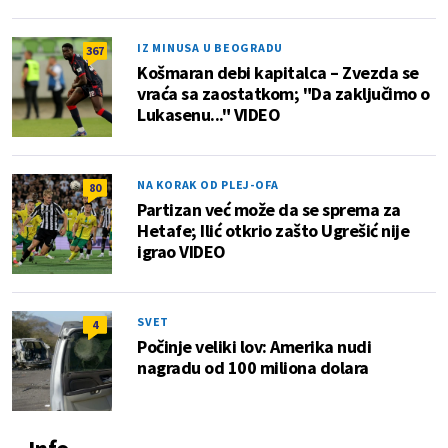
IZ MINUSA U BEOGRADU
367
Košmaran debi kapitalca – Zvezda se
vraća sa zaostatkom; "Da zaključimo o
Lukasenu..." VIDEO
NA KORAK OD PLEJ-OFA
80
Partizan već može da se sprema za
Hetafe; Ilić otkrio zašto Ugrešić nije
igrao VIDEO
SVET
4
Počinje veliki lov: Amerika nudi
nagradu od 100 miliona dolara