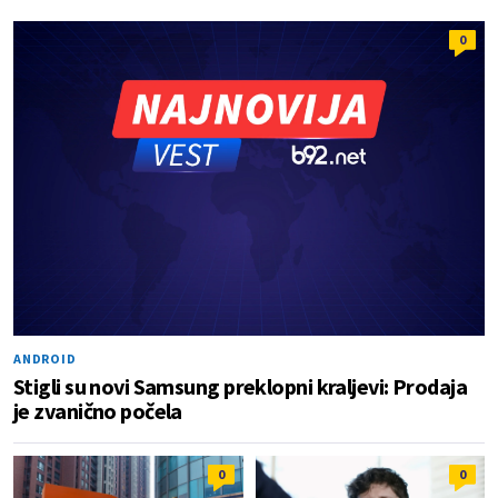
0
ANDROID
Stigli su novi Samsung preklopni kraljevi: Prodaja
je zvanično počela
0
0