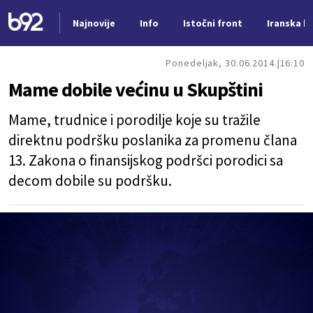
Najnovije
Info
Istočni front
Iranska kr
Nova vest
Ponedeljak, 30.06.2014.
16:10
Mame dobile većinu u Skupštini
Mame, trudnice i porodilje koje su tražile
direktnu podršku poslanika za promenu člana
13. Zakona o finansijskog podršci porodici sa
decom dobile su podršku.