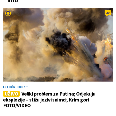
Info
20
ISTOČNI FRONT
UŽIVO
Veliki problem za Putina; Odjekuju
eksplozije – stižu jezivi snimci; Krim gori
FOTO/VIDEO