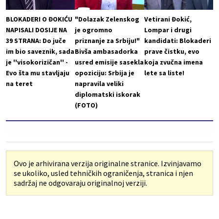
BLOKADERI O ĐOKIĆU
"Dolazak Zelenskog
Vetirani Đokić,
NAPISALI DOSIJE NA
je ogromno
Lompar i drugi
39 STRANA: Do juče
priznanje za Srbiju!"
kandidati: Blokaderi
im bio saveznik, sada
Bivša ambasadorka
prave čistku, evo
je ''visokorizičan'' -
usred emisije sasekla
koja zvučna imena
Evo šta mu stavljaju
opoziciju: Srbija je
lete sa liste!
na teret
napravila veliki
diplomatski iskorak
(FOTO)
Ovo je arhivirana verzija originalne stranice. Izvinjavamo
se ukoliko, usled tehničkih ograničenja, stranica i njen
sadržaj ne odgovaraju originalnoj verziji.