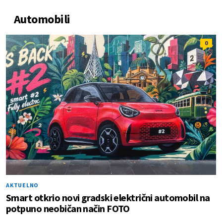
Automobili
0
AKTUELNO
Smart otkrio novi gradski električni automobil na
potpuno neobičan način FOTO