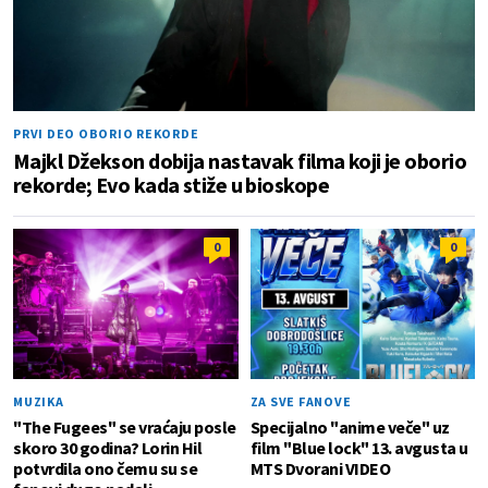
PRVI DEO OBORIO REKORDE
Majkl Džekson dobija nastavak filma koji je oborio
rekorde; Evo kada stiže u bioskope
0
0
MUZIKA
ZA SVE FANOVE
"The Fugees" se vraćaju posle
Specijalno "anime veče" uz
skoro 30 godina? Lorin Hil
film "Blue lock" 13. avgusta u
potvrdila ono čemu su se
MTS Dvorani VIDEO