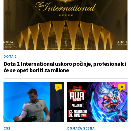
DOTA 2
Dota 2 International uskoro počinje, profesionalci
će se opet boriti za milione
0
0
CS2
DOMAĆA SCENA