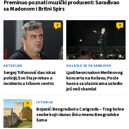
Preminuo poznati muzički producent: Sarađivao
sa Madonom i Britni Spirs
0
0
AKTUELNO
OGLASIO SE FK SARAJEVO
Sergej Trifunović dao iskaz
Ljudi besni nakon Merlinovog
policiji; Evo šta je rekao o
koncerta na Koševu; Posle
incidentu u tržnom centru
haosa sa ulaznicama usledio
još veći skandal
ISTORIJA
0
Bojanić: Beograđani u Carigradu – Тrag bolne
seobe koji i danas živi u imenu Beogradske
šume