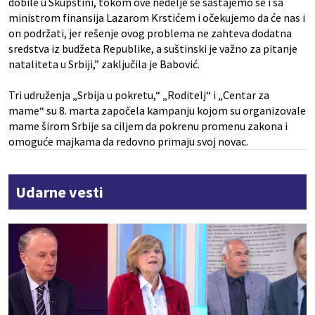
dobile u Skupštini, tokom ove nedelje se sastajemo se i sa
ministrom finansija Lazarom Krstićem i očekujemo da će nas i
on podržati, jer rešenje ovog problema ne zahteva dodatna
sredstva iz budžeta Republike, a suštinski je važno za pitanje
nataliteta u Srbiji,” zaključila je Babović.
Tri udruženja „Srbija u pokretu,“ „Roditelj“ i „Centar za
mame“ su 8. marta započela kampanju kojom su organizovale
mame širom Srbije sa ciljem da pokrenu promenu zakona i
omoguće majkama da redovno primaju svoj novac.
Udarne vesti