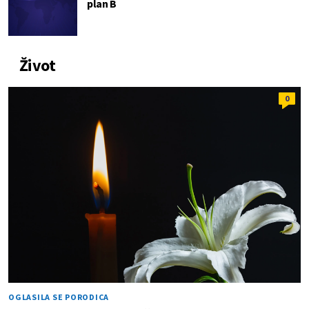
plan B
Život
0
OGLASILA SE PORODICA