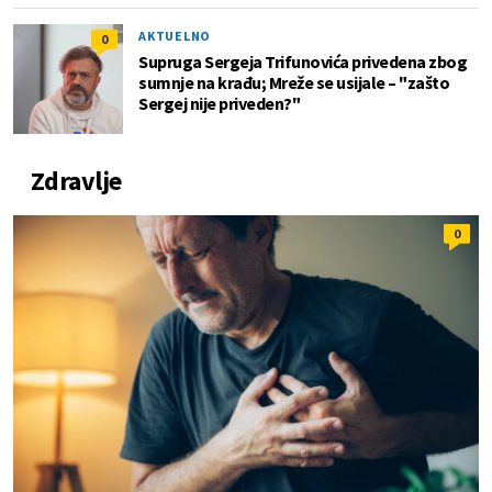
AKTUELNO
0
Supruga Sergeja Trifunovića privedena zbog
sumnje na krađu; Mreže se usijale – "zašto
Sergej nije priveden?"
Zdravlje
0