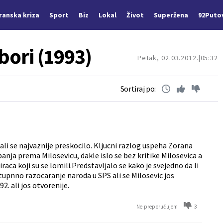
Iranska kriza
Sport
Biz
Lokal
Život
Superžena
92Puto
zbori (1993)
Petak, 02.03.2012.
05:32
Sortiraj po:
ali se najvaznije preskocilo. Kljucni razlog uspeha Zorana
panja prema Milosevicu, dakle islo se bez kritike Milosevica a
aca koji su se lomili.Predstavljalo se kako je svejedno da li
stupnno razocaranje naroda u SPS ali se Milosevic jos
2. ali jos otvorenije.
3
Ne preporučujem