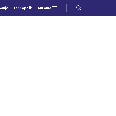
vanja
Tehnopolis
Automobili