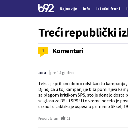
Najnovije
Info
Istočni front
Nova vest
Treći republički i
Komentari
1
aca
pre 14 godina
Tekst je prilicno dobro odslikao tu kampanju , 
Djindjica u toj kampanji je bila pomirljiva kam
sa blagom kritikom SPS, sto je donalo dosta bir
se glasa za DS ili SPS.U to vreme pocelo je po
drzao.Tu taktiku je uspesno primenio SEselj 199
11
Preporučujem