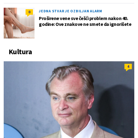
JEDNA STVAR JE OZBILJAN ALARM
0
Proširene vene sve češći problem nakon 40.
godine: Ove znakove ne smete da ignorišete
Kultura
4