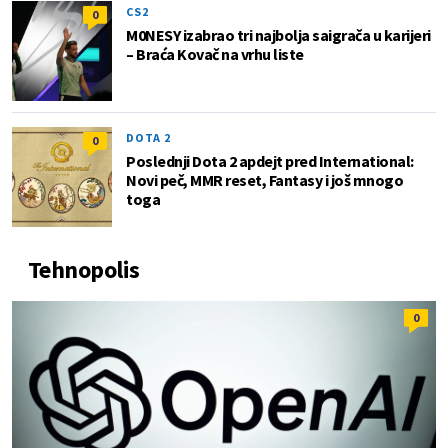
CS2
0
M0NESY izabrao tri najbolja saigrača u karijeri
– Braća Kovač na vrhu liste
DOTA 2
0
Poslednji Dota 2 apdejt pred International:
Novi peč, MMR reset, Fantasy i još mnogo
toga
Tehnopolis
0