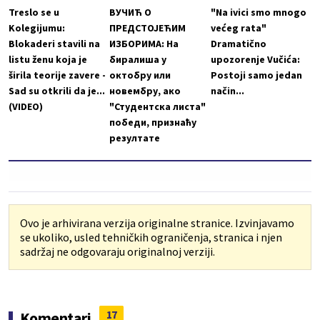
Treslo se u
ВУЧИЋ О
"Na ivici smo mnogo
Kolegijumu:
ПРЕДСТОЈЕЋИМ
većeg rata"
Blokaderi stavili na
ИЗБОРИМА: На
Dramatično
listu ženu koja je
биралиша у
upozorenje Vučića:
širila teorije zavere -
октобру или
Postoji samo jedan
Sad su otkrili da je...
новембру, ако
način...
(VIDEO)
"Студентска листа"
победи, признаћу
резултате
Ovo je arhivirana verzija originalne stranice. Izvinjavamo
se ukoliko, usled tehničkih ograničenja, stranica i njen
sadržaj ne odgovaraju originalnoj verziji.
17
Komentari