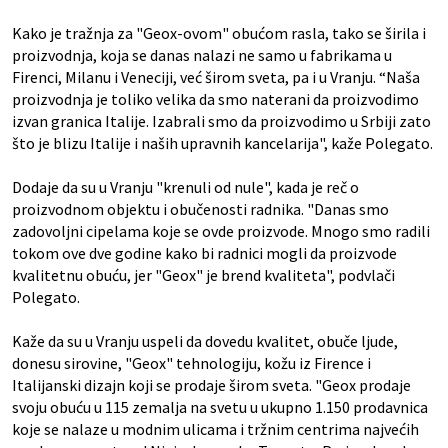
Kako je tražnja za "Geox-ovom" obućom rasla, tako se širila i
proizvodnja, koja se danas nalazi ne samo u fabrikama u
Firenci, Milanu i Veneciji, već širom sveta, pa i u Vranju. “Naša
proizvodnja je toliko velika da smo naterani da proizvodimo
izvan granica Italije. Izabrali smo da proizvodimo u Srbiji zato
što je blizu Italije i naših upravnih kancelarija", kaže Polegato.
Dodaje da su u Vranju "krenuli od nule", kada je reč o
proizvodnom objektu i obučenosti radnika. "Danas smo
zadovoljni cipelama koje se ovde proizvode. Mnogo smo radili
tokom ove dve godine kako bi radnici mogli da proizvode
kvalitetnu obuću, jer "Geox" je brend kvaliteta", podvlači
Polegato.
Kaže da su u Vranju uspeli da dovedu kvalitet, obuče ljude,
donesu sirovine, "Geox" tehnologiju, kožu iz Firence i
Italijanski dizajn koji se prodaje širom sveta. "Geox prodaje
svoju obuću u 115 zemalja na svetu u ukupno 1.150 prodavnica
koje se nalaze u modnim ulicama i tržnim centrima najvećih