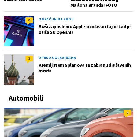
Marlona Branda! FOTO
OBRAČUN NA SUDU
0
Bivši zaposleni u Apple-u odavao tajne kad je
otišao u OpenAI?
UPRKOS GLASINAMA
1
Kremlj: Nema planova za zabranu društvenih
mreža
Automobili
0