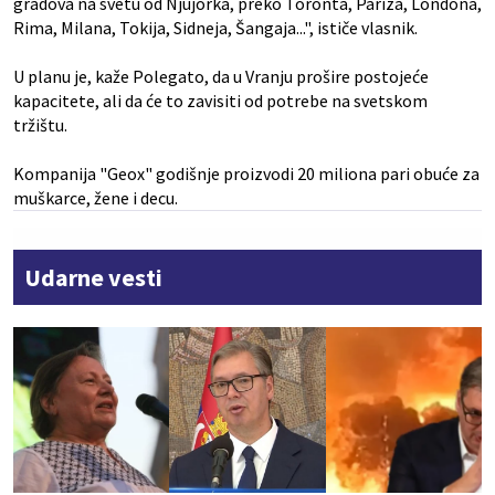
gradova na svetu od Njujorka, preko Toronta, Pariza, Londona,
Rima, Milana, Tokija, Sidneja, Šangaja...", ističe vlasnik.
U planu je, kaže Polegato, da u Vranju prošire postojeće
kapacitete, ali da će to zavisiti od potrebe na svetskom
tržištu.
Kompanija "Geox" godišnje proizvodi 20 miliona pari obuće za
muškarce, žene i decu.
Udarne vesti