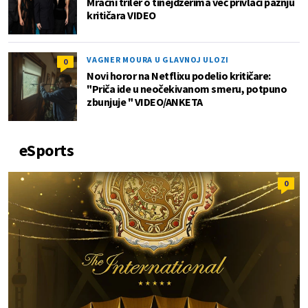
Mračni triler o tinejdžerima već privlači pažnju
kritičara VIDEO
VAGNER MOURA U GLAVNOJ ULOZI
0
Novi horor na Netflixu podelio kritičare:
"Priča ide u neočekivanom smeru, potpuno
zbunjuje " VIDEO/ANKETA
eSports
0