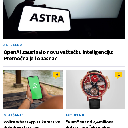
AKTUELNO
OpenAI zaustavio novu veštačku inteligenciju:
Premoćna je i opasna?
0
1
OLAKŠANJE
AKTUELNO
Volite WhatsApp stikere? Evo
"Kum" sat od 2,4 miliona
dobrih vesti za vas
dolara: Ima čak i malog