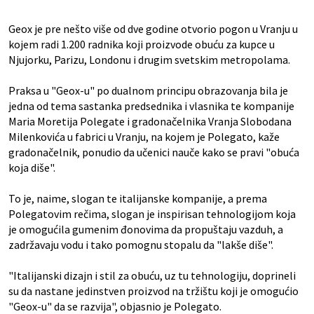
Geox je pre nešto više od dve godine otvorio pogon u Vranju u
kojem radi 1.200 radnika koji proizvode obuću za kupce u
Njujorku, Parizu, Londonu i drugim svetskim metropolama.
Praksa u "Geox-u" po dualnom principu obrazovanja bila je
jedna od tema sastanka predsednika i vlasnika te kompanije
Maria Moretija Polegate i gradonačelnika Vranja Slobodana
Milenkovića u fabrici u Vranju, na kojem je Polegato, kaže
gradonačelnik, ponudio da učenici nauče kako se pravi "obuća
koja diše".
To je, naime, slogan te italijanske kompanije, a prema
Polegatovim rečima, slogan je inspirisan tehnologijom koja
je omogućila gumenim đonovima da propuštaju vazduh, a
zadržavaju vodu i tako pomognu stopalu da "lakše diše".
"Italijanski dizajn i stil za obuću, uz tu tehnologiju, doprineli
su da nastane jedinstven proizvod na tržištu koji je omogućio
"Geox-u" da se razvija", objasnio je Polegato.