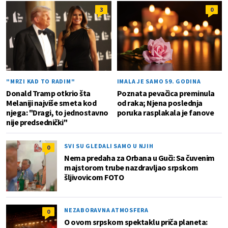
3
0
"MRZI KAD TO RADIM"
IMALA JE SAMO 59. GODINA
Donald Tramp otkrio šta
Poznata pevačica preminula
Melaniji najviše smeta kod
od raka; Njena poslednja
njega: "Dragi, to jednostavno
poruka rasplakala je fanove
nije predsednički"
SVI SU GLEDALI SAMO U NJIH
0
Nema predaha za Orbana u Guči: Sa čuvenim
majstorom trube nazdravljao srpskom
šljivovicom FOTO
NEZABORAVNA ATMOSFERA
0
O ovom srpskom spektaklu priča planeta: