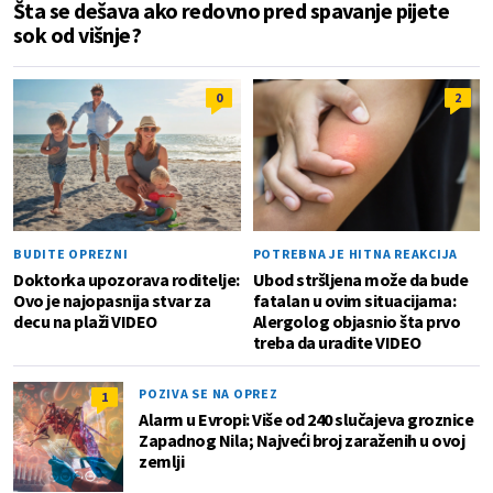
Šta se dešava ako redovno pred spavanje pijete
sok od višnje?
0
2
BUDITE OPREZNI
POTREBNA JE HITNA REAKCIJA
Doktorka upozorava roditelje:
Ubod stršljena može da bude
Ovo je najopasnija stvar za
fatalan u ovim situacijama:
decu na plaži VIDEO
Alergolog objasnio šta prvo
treba da uradite VIDEO
POZIVA SE NA OPREZ
1
Alarm u Evropi: Više od 240 slučajeva groznice
Zapadnog Nila; Najveći broj zaraženih u ovoj
zemlji