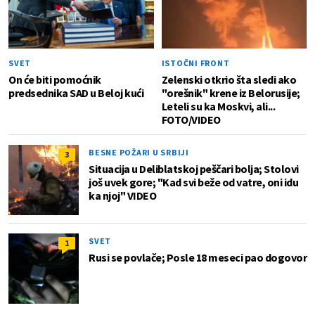
SVET
ISTOČNI FRONT
On će biti pomoćnik
Zelenski otkrio šta sledi ako
predsednika SAD u Beloj kući
"orešnik" krene iz Belorusije;
Leteli su ka Moskvi, ali...
FOTO/VIDEO
BESNE POŽARI U SRBIJI
3
Situacija u Deliblatskoj peščari bolja; Stolovi
još uvek gore; "Kad svi beže od vatre, oni idu
ka njoj" VIDEO
SVET
1
Rusi se povlače; Posle 18 meseci pao dogovor