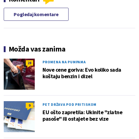
Pogledaj komentare
Možda vas zanima
PROMENA NA PUMPAMA
28
Nove cene goriva: Evo koliko sada
koštaju benzin i dizel
PET DRŽAVA POD PRITISKOM
9
EU ošto zapretila: Ukinite "zlatne
pasoše" ili ostajete bez vize