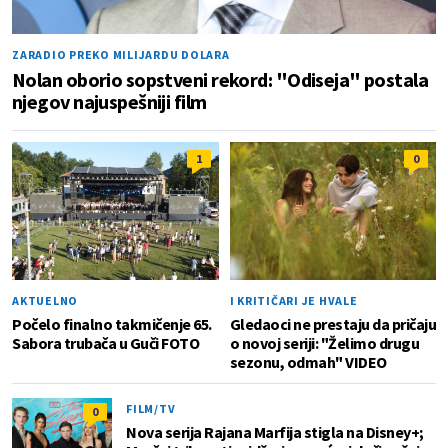
ZARADIO PREKO MILIJARDU DOLARA
Nolan oborio sopstveni rekord: "Odiseja" postala
njegov najuspešniji film
1
0
AKTUELNO
I KRITIČARI JE HVALE
Počelo finalno takmičenje 65.
Gledaoci ne prestaju da pričaju
Sabora trubača u Guči FOTO
o novoj seriji: "Želimo drugu
sezonu, odmah" VIDEO
FILM/TV
0
Nova serija Rajana Marfija stigla na Disney+;