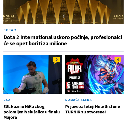
DOTA 2
Dota 2 International uskoro počinje, profesionalci
će se opet boriti za milione
0
0
CS2
DOMAĆA SCENA
ESL kaznio NiKa zbog
Prijave za letnji Hearthstone
polomljenih slušalica u finalu
TURNIR su otvorene!
Majora