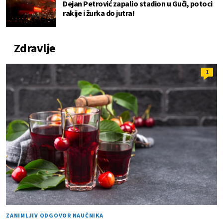
Dejan Petrović zapalio stadion u Guči, potoci
rakije i žurka do jutra!
Zdravlje
1
ZANIMLJIV ODGOVOR NAUČNIKA