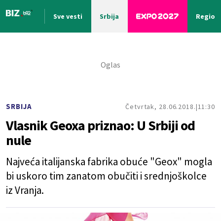
Sve vesti
Srbija
Region
Nova vest
SRBIJA
Četvrtak, 28.06.2018.
11:30
Vlasnik Geoxa priznao: U Srbiji od
nule
Najveća italijanska fabrika obuće "Geox" mogla
bi uskoro tim zanatom obučiti i srednjoškolce
iz Vranja.