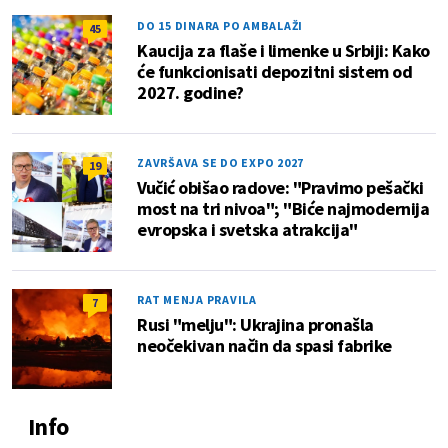
DO 15 DINARA PO AMBALAŽI
45
Kaucija za flaše i limenke u Srbiji: Kako
će funkcionisati depozitni sistem od
2027. godine?
ZAVRŠAVA SE DO EXPO 2027
19
Vučić obišao radove: "Pravimo pešački
most na tri nivoa"; "Biće najmodernija
evropska i svetska atrakcija"
RAT MENJA PRAVILA
7
Rusi "melju": Ukrajina pronašla
neočekivan način da spasi fabrike
Info