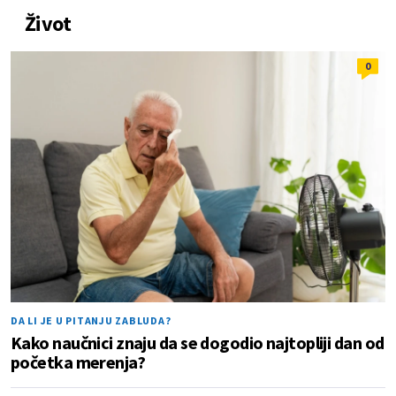
Život
0
DA LI JE U PITANJU ZABLUDA?
Kako naučnici znaju da se dogodio najtopliji dan od
početka merenja?