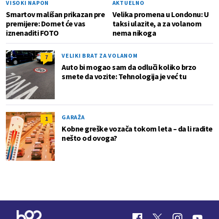
VISOKI NAPON
AKTUELNO
Smartov mališan prikazan pre
Velika promena u Londonu: U
premijere: Domet će vas
taksi ulazite, a za volanom
iznenaditi FOTO
nema nikoga
VELIKI BRAT ZA VOLANOM
7
Auto bi mogao sam da odluči koliko brzo
smete da vozite: Tehnologija je već tu
GARAŽA
1
Kobne greške vozača tokom leta – da li radite
nešto od ovoga?