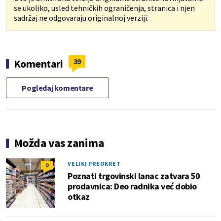
se ukoliko, usled tehničkih ograničenja, stranica i njen
sadržaj ne odgovaraju originalnoj verziji.
39
Komentari
Pogledaj komentare
Možda vas zanima
VELIKI PREOKRET
0
Poznati trgovinski lanac zatvara 50
prodavnica: Deo radnika već dobio
otkaz