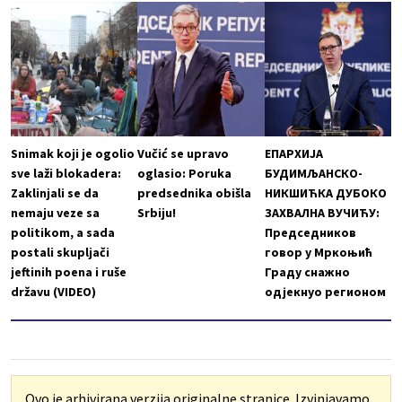
Snimak koji je ogolio
Vučić se upravo
ЕПАРХИЈА
sve laži blokadera:
oglasio: Poruka
БУДИМЉАНСКО-
Zaklinjali se da
predsednika obišla
НИКШИЋКА ДУБОКО
nemaju veze sa
Srbiju!
ЗАХВАЛНА ВУЧИЋУ:
politikom, a sada
Председников
postali skupljači
говор у Мркоњић
jeftinih poena i ruše
Граду снажно
državu (VIDEO)
одјекнуо регионом
Ovo je arhivirana verzija originalne stranice. Izvinjavamo