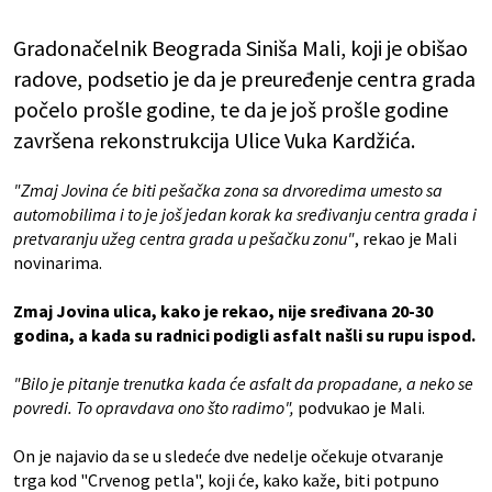
Gradonačelnik Beograda Siniša Mali, koji je obišao
radove, podsetio je da je preuređenje centra grada
počelo prošle godine, te da je još prošle godine
završena rekonstrukcija Ulice Vuka Kardžića.
"Zmaj Jovina će biti pešačka zona sa drvoredima umesto sa
automobilima i to je još jedan korak ka sređivanju centra grada i
pretvaranju užeg centra grada u pešačku zonu"
, rekao je Mali
novinarima.
Zmaj Jovina ulica, kako je rekao, nije sređivana 20-30
godina, a kada su radnici podigli asfalt našli su rupu ispod.
"Bilo je pitanje trenutka kada će asfalt da propadane, a neko se
povredi. To opravdava ono što radimo",
podvukao je Mali.
On je najavio da se u sledeće dve nedelje očekuje otvaranje
trga kod "Crvenog petla", koji će, kako kaže, biti potpuno