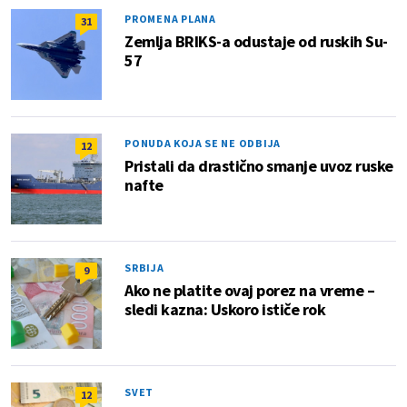
PROMENA PLANA
31
Zemlja BRIKS-a odustaje od ruskih Su-
57
PONUDA KOJA SE NE ODBIJA
12
Pristali da drastično smanje uvoz ruske
nafte
SRBIJA
9
Ako ne platite ovaj porez na vreme –
sledi kazna: Uskoro ističe rok
SVET
12