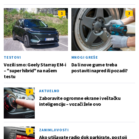
1
3
TESTOVI
MNOGI GREŠE
Vozili smo: Geely Starray EM-i
Da li nove gume treba
– "super hibrid" na našem
postaviti napred ili pozadi?
testu
AKTUELNO
2
Zaboravite ogromne ekrane i veštačku
inteligenciju – vozači žele ovo
ZANIMLJIVOSTI
3
Ako utišavate radio dok parkirate, postoji