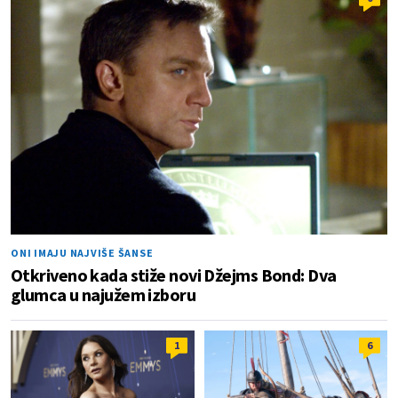
ONI IMAJU NAJVIŠE ŠANSE
Otkriveno kada stiže novi Džejms Bond: Dva
glumca u najužem izboru
1
6