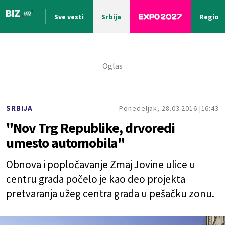
Sve vesti
Srbija
Region
Nova vest
SRBIJA
Ponedeljak, 28.03.2016.
16:43
"Nov Trg Republike, drvoredi
umesto automobila"
Obnova i popločavanje Zmaj Jovine ulice u
centru grada počelo je kao deo projekta
pretvaranja užeg centra grada u pešačku zonu.