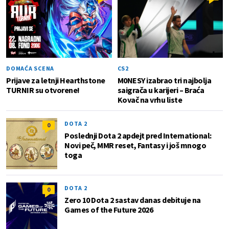
DOMAĆA SCENA
CS2
Prijave za letnji Hearthstone
M0NESY izabrao tri najbolja
TURNIR su otvorene!
saigrača u karijeri – Braća
Kovač na vrhu liste
DOTA 2
0
Poslednji Dota 2 apdejt pred International:
Novi peč, MMR reset, Fantasy i još mnogo
toga
DOTA 2
0
Zero 10 Dota 2 sastav danas debituje na
Games of the Future 2026