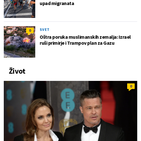
upad migranata
SVET
0
Oštra poruka muslimanskih zemalja: Izrael
ruši primirje i Trampov plan za Gazu
Život
0