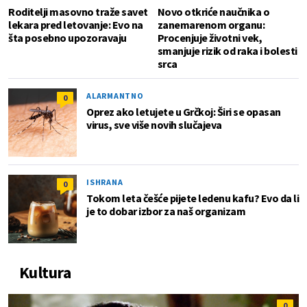
Roditelji masovno traže savet
Novo otkriće naučnika o
lekara pred letovanje: Evo na
zanemarenom organu:
šta posebno upozoravaju
Procenjuje životni vek,
smanjuje rizik od raka i bolesti
srca
ALARMANTNO
0
Oprez ako letujete u Grčkoj: Širi se opasan
virus, sve više novih slučajeva
ISHRANA
0
Tokom leta češće pijete ledenu kafu? Evo da li
je to dobar izbor za naš organizam
Kultura
0