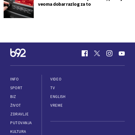
veoma dobar razlog za to
INFO
VIDEO
SPORT
TV
BIZ
ENGLISH
ŽIVOT
VREME
ZDRAVLJE
PUTOVANJA
KULTURA