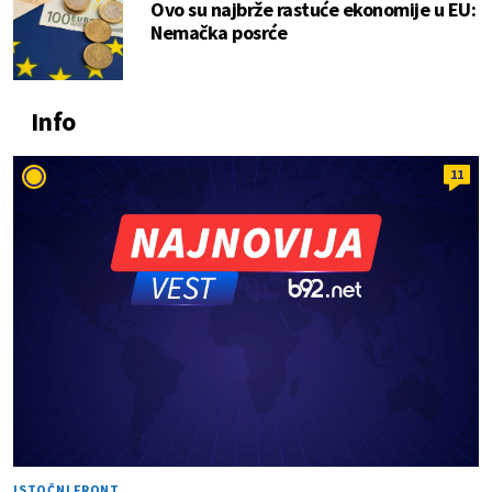
Ovo su najbrže rastuće ekonomije u EU:
Nemačka posrće
Info
11
ISTOČNI FRONT