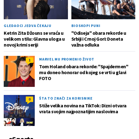
GLEDAOCI JEDVA ČEKAJU
BIOSKOPI PUNI
Ketrin Zita Džouns se vraća u
"Odiseja" obara rekorde u
velikom stilu: Glavna uloga u
Srbiji i Crnoj Gori: Doneta
novoj krimi seriji
važna odluka
MARVEL MU PROMENIO ŽIVOT
1
Tom Holand obara rekorde: "Spajdermen"
mu doneo honorar od kojeg se vrti u glavi
FOTO
ŠTA TO ZNAČI ZA KORISNIKE
0
Stiže velika novina na TikTok: Dizni otvara
vrata svojim najpoznatijim naslovima