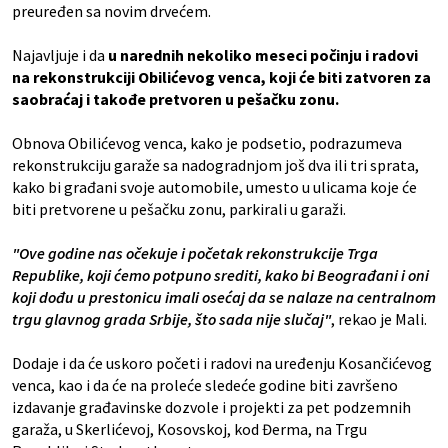
preuređen sa novim drvećem.
Najavljuje i da
u narednih nekoliko meseci počinju i radovi
na rekonstrukciji Obilićevog venca, koji će biti zatvoren za
saobraćaj i takođe pretvoren u pešačku zonu.
Obnova Obilićevog venca, kako je podsetio, podrazumeva
rekonstrukciju garaže sa nadogradnjom još dva ili tri sprata,
kako bi građani svoje automobile, umesto u ulicama koje će
biti pretvorene u pešačku zonu, parkirali u garaži.
"Ove godine nas očekuje i početak rekonstrukcije Trga
Republike, koji ćemo potpuno srediti, kako bi Beograđani i oni
koji dođu u prestonicu imali osećaj da se nalaze na centralnom
trgu glavnog grada Srbije, što sada nije slučaj"
, rekao je Mali.
Dodaje i da će uskoro početi i radovi na uređenju Kosančićevog
venca, kao i da će na proleće sledeće godine biti završeno
izdavanje građavinske dozvole i projekti za pet podzemnih
garaža, u Skerlićevoj, Kosovskoj, kod Đerma, na Trgu