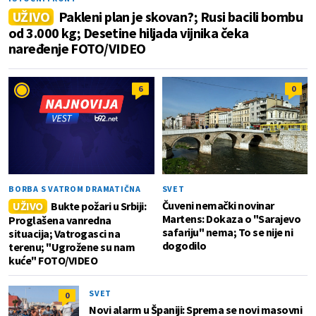
UŽIVO
Pakleni plan je skovan?; Rusi bacili bombu
od 3.000 kg; Desetine hiljada vijnika čeka
naređenje FOTO/VIDEO
6
0
BORBA S VATROM DRAMATIČNA
SVET
Čuveni nemački novinar
UŽIVO
Bukte požari u Srbiji:
Martens: Dokaza o "Sarajevo
Proglašena vanredna
safariju" nema; To se nije ni
situacija; Vatrogasci na
dogodilo
terenu; "Ugrožene su nam
kuće" FOTO/VIDEO
SVET
0
Novi alarm u Španiji: Sprema se novi masovni