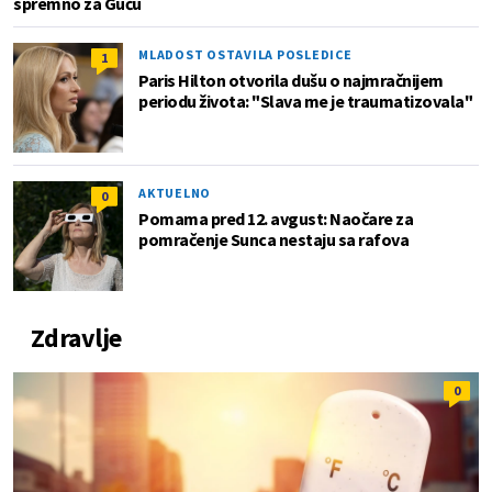
spremno za Guču
MLADOST OSTAVILA POSLEDICE
1
Paris Hilton otvorila dušu o najmračnijem
periodu života: "Slava me je traumatizovala"
AKTUELNO
0
Pomama pred 12. avgust: Naočare za
pomračenje Sunca nestaju sa rafova
Zdravlje
0