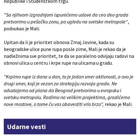
Republike i Studenstkom trgu.
"Sa njihvom izgradnjom ispunićemo uslove da ceo deo grada
pretvorimo u pešačku zonu, po ugledu na svetske metropole"
,
podvukao je Mali.
Upitan da li je prioritet obnova Zmaj Jovine, kada su
beogradske ulice pune rupa posle zime, Mali je rekao da je
nadležnima sve prioritet, te da se paralelno odvijaju radovi na
obnovi ulica u centru i krpe rupe na ulicama u gradu.
"Krpimo rupe iz dana u dan, to je jedan smer aktivnosti, a ovo je
drugi smer, koji je vezan za strategiju razvoja grada. Ne
odustajemo od plana da Beograd pretvorimo u evropsku i
svetsku metropolu. Radimo na velikim projektima, gradićemo
nove mostove, o tome ću vas obavestiti vrlo brzo",
rekao je Mali.
Udarne vesti