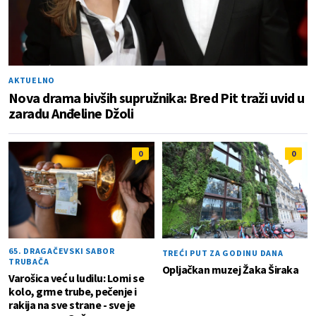
AKTUELNO
Nova drama bivših supružnika: Bred Pit traži uvid u
zaradu Anđeline Džoli
0
0
65. DRAGAČEVSKI SABOR
TREĆI PUT ZA GODINU DANA
TRUBAČA
Opljačkan muzej Žaka Širaka
Varošica već u ludilu: Lomi se
kolo, grme trube, pečenje i
rakija na sve strane - sve je