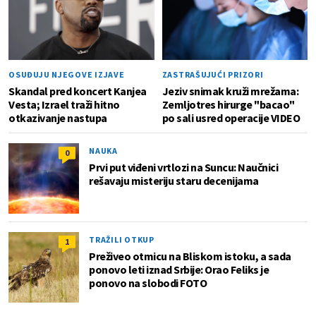
OSUĐUJU NJEGOVE IZJAVE
ZASTRAŠUJUĆI PRIZORI
Skandal pred koncert Kanjea
Jeziv snimak kruži mrežama:
Vesta; Izrael traži hitno
Zemljotres hirurge "bacao"
otkazivanje nastupa
po sali usred operacije VIDEO
NAUKA
0
Prvi put viđeni vrtlozi na Suncu: Naučnici
rešavaju misteriju staru decenijama
TRAŽILI OTKUP
1
Preživeo otmicu na Bliskom istoku, a sada
ponovo leti iznad Srbije: Orao Feliks je
ponovo na slobodi FOTO