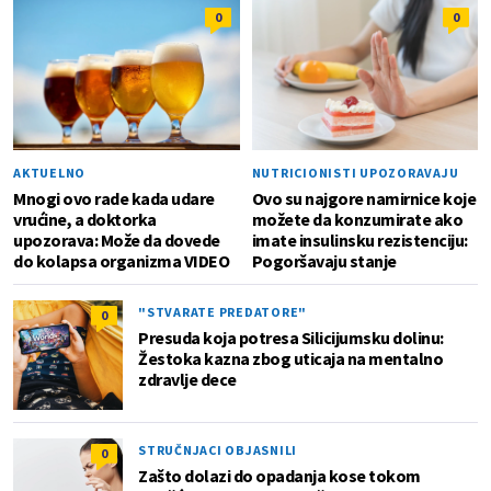
0
0
AKTUELNO
NUTRICIONISTI UPOZORAVAJU
Mnogi ovo rade kada udare
Ovo su najgore namirnice koje
vrućine, a doktorka
možete da konzumirate ako
upozorava: Može da dovede
imate insulinsku rezistenciju:
do kolapsa organizma VIDEO
Pogoršavaju stanje
"STVARATE PREDATORE"
0
Presuda koja potresa Silicijumsku dolinu:
Žestoka kazna zbog uticaja na mentalno
zdravlje dece
STRUČNJACI OBJASNILI
0
Zašto dolazi do opadanja kose tokom