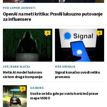
POD LUPOM JAVNOSTI
OpenAI na meti kritika: Pravili luksuzno putovanje
za influensere
0
0
JOŠ JEDAN SLUČAJ
VIŠE UREĐAJA
Metin AI model hakovao
Signal konačno uvodi veliku
sistem druge kompanije
promenu
GEJMING
0
Vozite se bilo gde po svetu koristeći prave
mape VIDEO