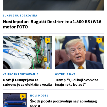
LUKSUZ NA TOČKOVIMA
Novi lepotan: Bugatti Destrier ima 1.500 KS i W16
motor FOTO
0
0
VELIKO INTERESOVANJE
OŠTRE IZJAVE
U Srbiji 1.000 prijava za
Tramp: "Ljudi koji ovo voze
subvencije za električna vozila
imaju neku bolest"
NOVI MODEL
0
Škoda počela proizvodnju najnaprednijeg
SUV-a