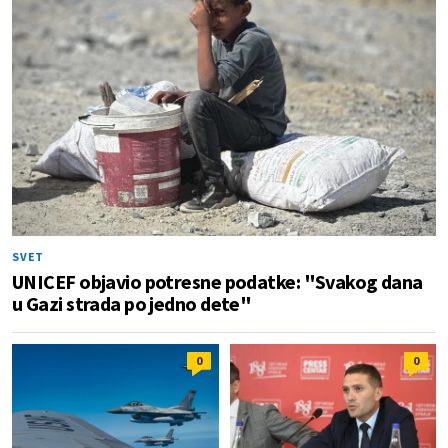
SVET
UNICEF objavio potresne podatke: "Svakog dana
u Gazi strada po jedno dete"
0
0