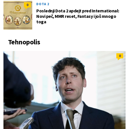
DOTA 2
0
Poslednji Dota 2 apdejt pred International:
Novi peč, MMR reset, Fantasy i još mnogo
toga
Tehnopolis
0