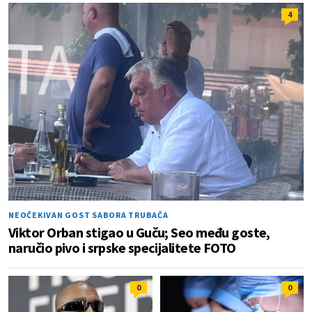
4
NEOČEKIVAN GOST SABORA TRUBAČA
Viktor Orban stigao u Guču; Seo među goste,
naručio pivo i srpske specijalitete FOTO
0
0