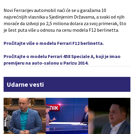
Novi Ferrarijev automobil naći će se u garažama 10
najsrećnijih vlasnika u Sjedinjenim Državama, a svaki od njih
moraće da izdvoji po 2,5 miliona dolara za svoj primerak, što
je šest puta više u odnosu na cenu modela F12 berlinetta.
Pročitajte više o modelu Ferrari F12 berlinetta.
Pročitajte o modelu Ferrari 458 Speciale A, koji je imao
premijeru na auto-salonu u Parizu 2014.
Udarne vesti