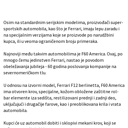
Osim na standardnim serijskim modelima, proizvođači super-
sportskih automobila, kao što je Ferrari, imaju lepu zaradu i
na specijalnim verzijama koje se proizvode po narudžbini
kupca, ili u veoma ograničenom broju primeraka.
Najnoviji među takvim automobilima je F60 America. Ovaj, po
mnogo čemu jedinstven Ferrari, nastao je povodom
obeležavanja jubileja - 60 godina poslovanja kompanije na
severnomeričkom tlu.
U odnosu na izvorni model, Ferrari F12 berlinetta, F60 America
ima otvoren krov, specijalne, kožom obložene zaštitne rol-
bar elemente iza sedišta, restilizovani prednji i zadnji deo,
uključujući i drugačije farove, kao i preoblikovana krila i vrata
automobila.
Kupci će uz automobil dobiti i sklopivi mekani krov, koji se