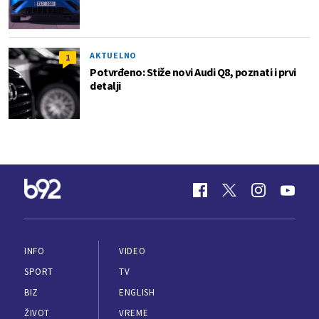
AKTUELNO
1
Potvrđeno: Stiže novi Audi Q8, poznati i prvi
detalji
INFO
VIDEO
SPORT
TV
BIZ
ENGLISH
ŽIVOT
VREME