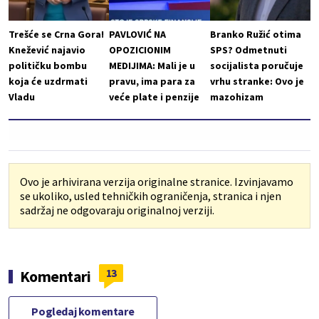
Trešće se Crna Gora!
PAVLOVIĆ NA
Branko Ružić otima
Knežević najavio
OPOZICIONIM
SPS? Odmetnuti
političku bombu
MEDIJIMA: Mali je u
socijalista poručuje
koja će uzdrmati
pravu, ima para za
vrhu stranke: Ovo je
Vladu
veće plate i penzije
mazohizam
Ovo je arhivirana verzija originalne stranice. Izvinjavamo
se ukoliko, usled tehničkih ograničenja, stranica i njen
sadržaj ne odgovaraju originalnoj verziji.
13
Komentari
Pogledaj komentare