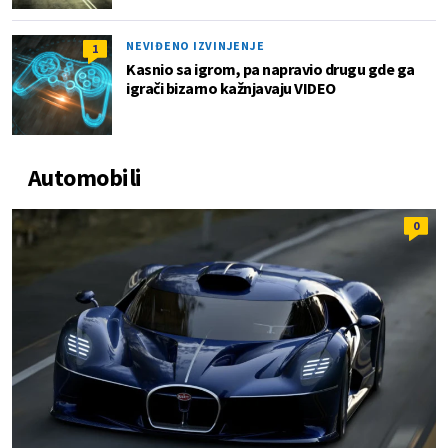
NEVIĐENO IZVINJENJE
1
Kasnio sa igrom, pa napravio drugu gde ga
igrači bizarno kažnjavaju VIDEO
Automobili
0