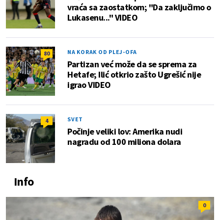
vraća sa zaostatkom; "Da zaključimo o
Lukasenu..." VIDEO
NA KORAK OD PLEJ-OFA
80
Partizan već može da se sprema za
Hetafe; Ilić otkrio zašto Ugrešić nije
igrao VIDEO
SVET
4
Počinje veliki lov: Amerika nudi
nagradu od 100 miliona dolara
Info
0