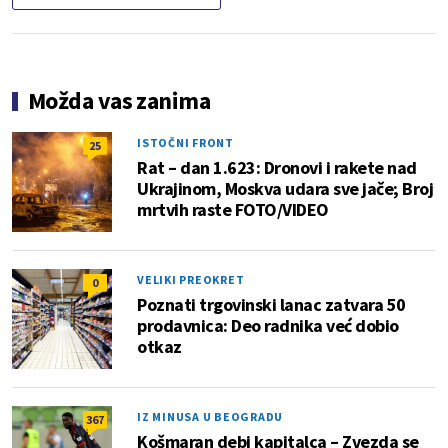
Možda vas zanima
ISTOČNI FRONT
25
Rat – dan 1.623: Dronovi i rakete nad
Ukrajinom, Moskva udara sve jače; Broj
mrtvih raste FOTO/VIDEO
VELIKI PREOKRET
0
Poznati trgovinski lanac zatvara 50
prodavnica: Deo radnika već dobio
otkaz
IZ MINUSA U BEOGRADU
367
Košmaran debi kapitalca – Zvezda se