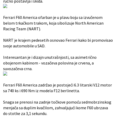
ručno postavlja i skida.
Ferrari F60 America ofarban je u plavu boju sa izvučenom
belom trkačkom trakom, koja sibolizuje North American
Racing Team (NART).
NART je krajem pedesetih osnovao Ferrari kako bi promovisao
svoje automobile u SAD.
Interesantan je i dizajn unutrašnjosti, sa asimetrično
obojenom kabinom - vozačeva polovina je crvena, a
suvozačeva crna.
Ferrari F60 America zadržao je postojeći 6.3 litarski V12 motor
sa 740 ks i 690 Nm iz modela F12 berlinetta.
Snaga se prenosi na zadnje točkove pomoću sedmobrzinskog
menjača sa duplim kvačilom, zahvaljujući kome F60 ubrzava
do stotke za 3,1 sekundu.