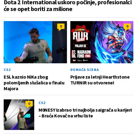
Dota 2 International uskoro počinje, profesionalci
će se opet boriti za milione
0
0
CS2
DOMAĆA SCENA
ESL kaznio NiKa zbog
Prijave za letnji Hearthstone
polomljenih slušalica u finalu
TURNIR su otvorene!
Majora
CS2
0
M0NESY izabrao tri najbolja saigrača u karijeri
– Braća Kovač na vrhu liste