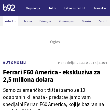
Najnovije
Info
Istočni front
Iranska kr
Nova vest
Aktuelno
Testovi
Polovnjak
Visoki napon
Garaža
Zanimljiv
AUTOMOBILI
Ponedeljak, 13.10.2014.
11:04
Ferrari F60 America - ekskluziva za
2,5 miliona dolara
Samo za američko tržište i samo za 10
odabranih klijenata - predstavljamo vam
specijalni Ferrari F60 America, koji je baziran na