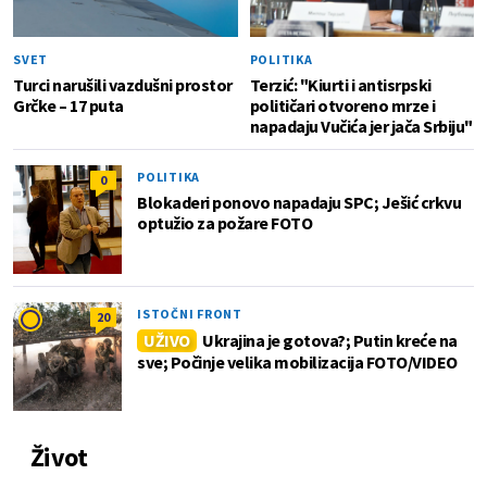
SVET
POLITIKA
Turci narušili vazdušni prostor
Terzić: "Kiurti i antisrpski
Grčke – 17 puta
političari otvoreno mrze i
napadaju Vučića jer jača Srbiju"
POLITIKA
0
Blokaderi ponovo napadaju SPC; Ješić crkvu
optužio za požare FOTO
ISTOČNI FRONT
20
UŽIVO
Ukrajina je gotova?; Putin kreće na
sve; Počinje velika mobilizacija FOTO/VIDEO
Život