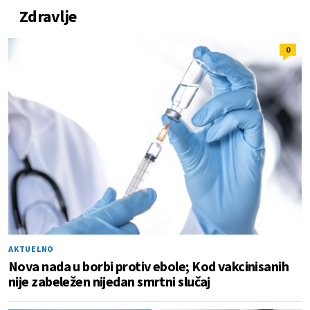
Zdravlje
0
AKTUELNO
Nova nada u borbi protiv ebole; Kod vakcinisanih
nije zabeležen nijedan smrtni slučaj