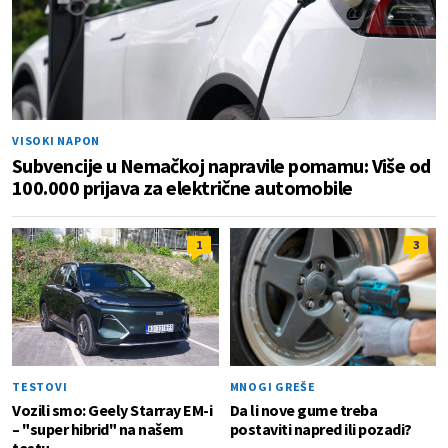
VISOKI NAPON
Subvencije u Nemačkoj napravile pomamu: Više od
100.000 prijava za električne automobile
1
3
TESTOVI
MNOGI GREŠE
Vozili smo: Geely Starray EM-i
Da li nove gume treba
– "super hibrid" na našem
postaviti napred ili pozadi?
testu