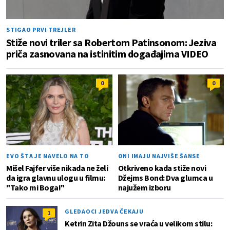
STIGAO PRVI TREJLER
Stiže novi triler sa Robertom Patinsonom: Jeziva
priča zasnovana na istinitim događajima VIDEO
0
0
EVO ŠTA JE NAVELO NA TO
ONI IMAJU NAJVIŠE ŠANSE
Mišel Fajfer više nikada ne želi
Otkriveno kada stiže novi
da igra glavnu ulogu u filmu:
Džejms Bond: Dva glumca u
"Tako mi Boga!"
najužem izboru
GLEDAOCI JEDVA ČEKAJU
1
Ketrin Zita Džouns se vraća u velikom stilu: