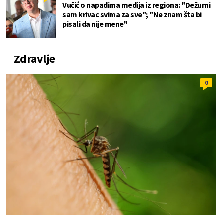
Vučić o napadima medija iz regiona: "Dežurni
sam krivac svima za sve"; "Ne znam šta bi
pisali da nije mene"
Zdravlje
0