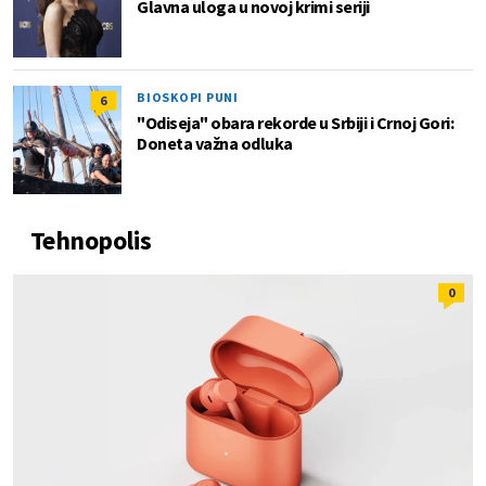
Glavna uloga u novoj krimi seriji
BIOSKOPI PUNI
6
"Odiseja" obara rekorde u Srbiji i Crnoj Gori:
Doneta važna odluka
Tehnopolis
0