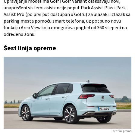
Upravljanje modelima Golf i Golf Variant olakšavaju novi,
unapređeni sistemi asistencije poput Park Assist Plus i Park
Assist Pro (po prvi put dostupan u Golfu) za ulazak i izlazak sa
parking mesta pomoću smart telefona, uz potpuno novu
funkciju Area View koja omogućava pogled od 360 stepeni na
određenu zonu.
Šest linija opreme
Foto: VW promo