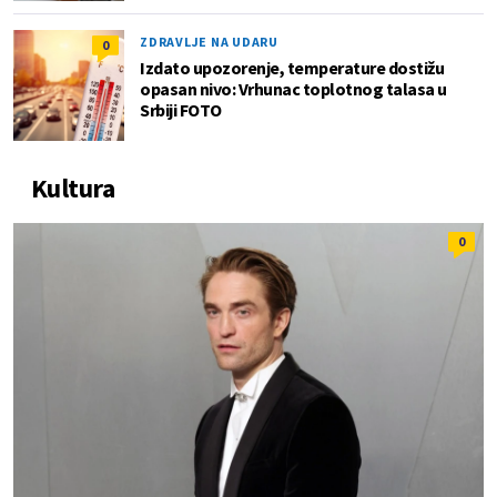
ZDRAVLJE NA UDARU
0
Izdato upozorenje, temperature dostižu
opasan nivo: Vrhunac toplotnog talasa u
Srbiji FOTO
Kultura
0