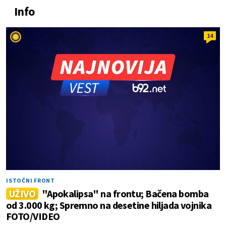
Info
14
ISTOČNI FRONT
UŽIVO
"Apokalipsa" na frontu; Bačena bomba
od 3.000 kg; Spremno na desetine hiljada vojnika
FOTO/VIDEO