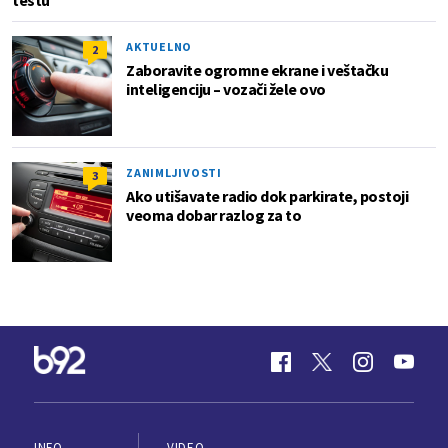
AKTUELNO
2
Zaboravite ogromne ekrane i veštačku
inteligenciju – vozači žele ovo
ZANIMLJIVOSTI
3
Ako utišavate radio dok parkirate, postoji
veoma dobar razlog za to
INFO
VIDEO