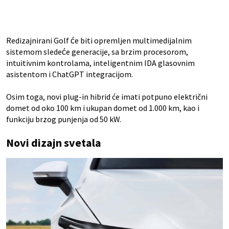
Redizajnirani Golf će biti opremljen multimedijalnim
sistemom sledeće generacije, sa brzim procesorom,
intuitivnim kontrolama, inteligentnim IDA glasovnim
asistentom i ChatGPT integracijom.
Osim toga, novi plug-in hibrid će imati potpuno električni
domet od oko 100 km i ukupan domet od 1.000 km, kao i
funkciju brzog punjenja od 50 kW.
Novi dizajn svetala