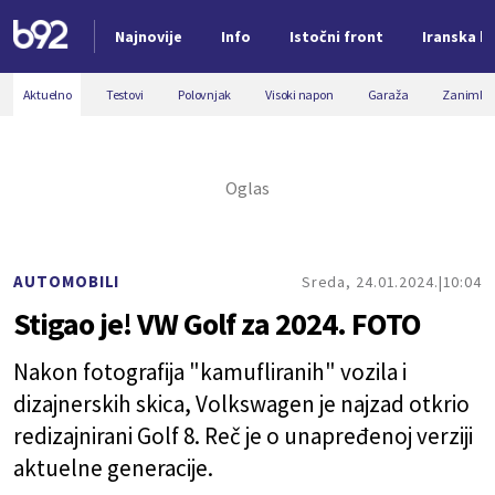
Najnovije
Info
Istočni front
Iranska kr
Nova vest
Aktuelno
Testovi
Polovnjak
Visoki napon
Garaža
Zanimljiv
AUTOMOBILI
Sreda, 24.01.2024.
10:04
Stigao je! VW Golf za 2024. FOTO
Nakon fotografija "kamufliranih" vozila i
dizajnerskih skica, Volkswagen je najzad otkrio
redizajnirani Golf 8. Reč je o unapređenoj verziji
aktuelne generacije.