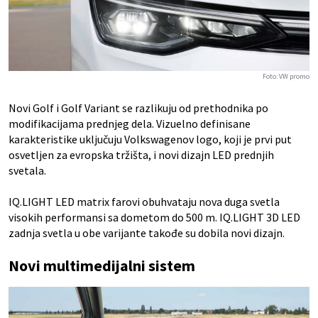
Foto: VW promo
Novi Golf i Golf Variant se razlikuju od prethodnika po
modifikacijama prednjeg dela. Vizuelno definisane
karakteristike uključuju Volkswagenov logo, koji je prvi put
osvetljen za evropska tržišta, i novi dizajn LED prednjih
svetala.
IQ.LIGHT LED matrix farovi obuhvataju nova duga svetla
visokih performansi sa dometom do 500 m. IQ.LIGHT 3D LED
zadnja svetla u obe varijante takođe su dobila novi dizajn.
Novi multimedijalni sistem