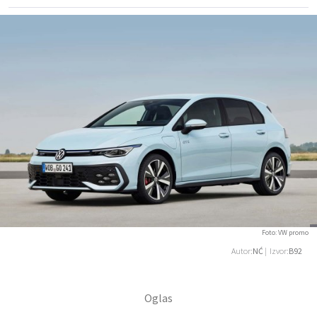
Foto: VW promo
Autor:
NĆ
| Izvor:
B92