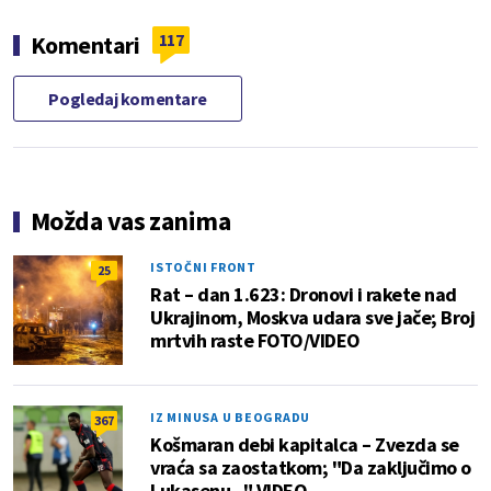
117
Komentari
Pogledaj komentare
Možda vas zanima
ISTOČNI FRONT
25
Rat – dan 1.623: Dronovi i rakete nad
Ukrajinom, Moskva udara sve jače; Broj
mrtvih raste FOTO/VIDEO
IZ MINUSA U BEOGRADU
367
Košmaran debi kapitalca – Zvezda se
vraća sa zaostatkom; "Da zaključimo o
Lukasenu..." VIDEO