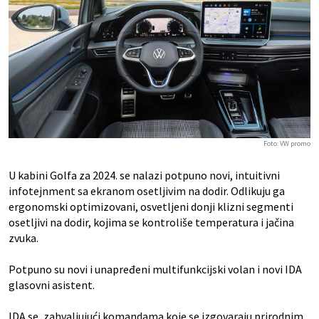
Foto: VW promo
U kabini Golfa za 2024. se nalazi potpuno novi, intuitivni
infotejnment sa ekranom osetljivim na dodir. Odlikuju ga
ergonomski optimizovani, osvetljeni donji klizni segmenti
osetljivi na dodir, kojima se kontroliše temperatura i jačina
zvuka.
Potpuno su novi i unapređeni multifunkcijski volan i novi IDA
glasovni asistent.
IDA se, zahvaljujući komandama koje se izgovaraju prirodnim