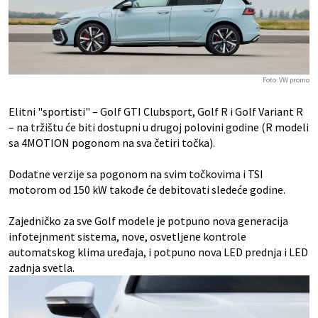
Foto: VW promo
Elitni "sportisti" – Golf GTI Clubsport, Golf R i Golf Variant R
– na tržištu će biti dostupni u drugoj polovini godine (R modeli
sa 4MOTION pogonom na sva četiri točka).
Dodatne verzije sa pogonom na svim točkovima i TSI
motorom od 150 kW takođe će debitovati sledeće godine.
Zajedničko za sve Golf modele je potpuno nova generacija
infotejnment sistema, nove, osvetljene kontrole
automatskog klima uređaja, i potpuno nova LED prednja i LED
zadnja svetla.