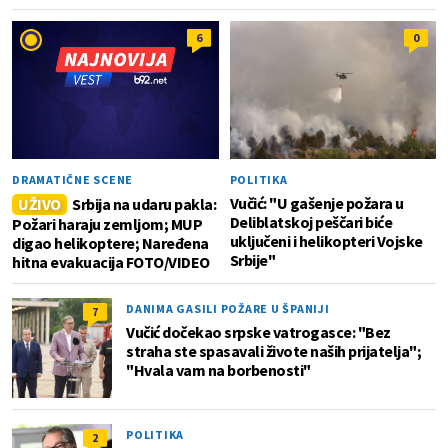
6
0
DRAMATIČNE SCENE
POLITIKA
Vučić: "U gašenje požara u
UŽIVO
Srbija na udaru pakla:
Deliblatskoj peščari biće
Požari haraju zemljom; MUP
uključeni i helikopteri Vojske
digao helikoptere; Naređena
Srbije"
hitna evakuacija FOTO/VIDEO
DANIMA GASILI POŽARE U ŠPANIJI
7
Vučić dočekao srpske vatrogasce: "Bez
straha ste spasavali živote naših prijatelja";
"Hvala vam na borbenosti"
POLITIKA
2