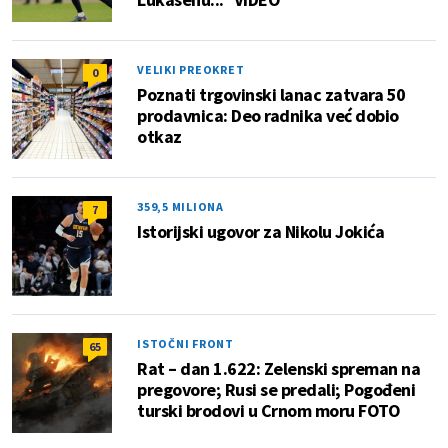
VELIKI PREOKRET
0
Poznati trgovinski lanac zatvara 50
prodavnica: Deo radnika već dobio
otkaz
359,5 MILIONA
7
Istorijski ugovor za Nikolu Jokića
ISTOČNI FRONT
65
Rat – dan 1.622: Zelenski spreman na
pregovore; Rusi se predali; Pogođeni
turski brodovi u Crnom moru FOTO