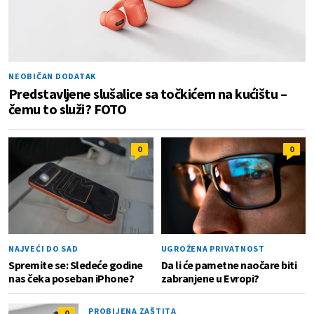
NEOBIČAN DODATAK
Predstavljene slušalice sa točkićem na kućištu –
čemu to služi? FOTO
0
0
NAJVEĆI DO SAD
UGROŽENA PRIVATNOST
Spremite se: Sledeće godine
Da li će pametne naočare biti
nas čeka poseban iPhone?
zabranjene u Evropi?
PROBIJENA ZAŠTITA
0