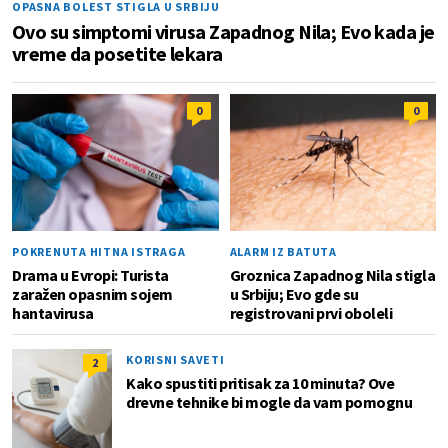
OPASNA BOLEST STIGLA U SRBIJU
Ovo su simptomi virusa Zapadnog Nila; Evo kada je
vreme da posetite lekara
0
0
POKRENUTA HITNA ISTRAGA
ALARM IZ BATUTA
Drama u Evropi: Turista
Groznica Zapadnog Nila stigla
zaražen opasnim sojem
u Srbiju; Evo gde su
hantavirusa
registrovani prvi oboleli
KORISNI SAVETI
2
Kako spustiti pritisak za 10 minuta? Ove
drevne tehnike bi mogle da vam pomognu