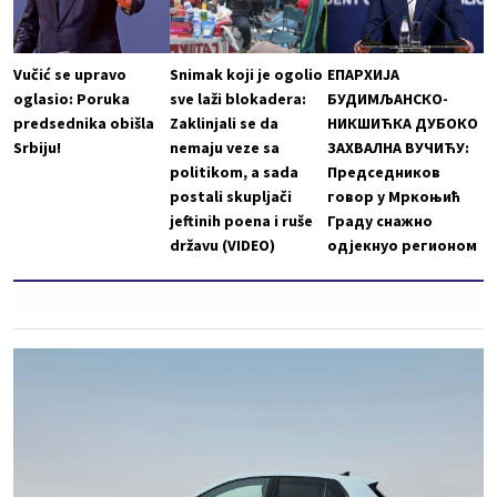
Vučić se upravo
Snimak koji je ogolio
ЕПАРХИЈА
oglasio: Poruka
sve laži blokadera:
БУДИМЉАНСКО-
predsednika obišla
Zaklinjali se da
НИКШИЋКА ДУБОКО
Srbiju!
nemaju veze sa
ЗАХВАЛНА ВУЧИЋУ:
politikom, a sada
Председников
postali skupljači
говор у Мркоњић
jeftinih poena i ruše
Граду снажно
državu (VIDEO)
одјекнуо регионом