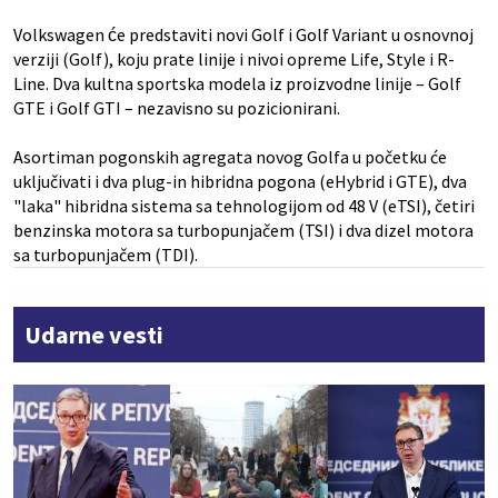
Volkswagen će predstaviti novi Golf i Golf Variant u osnovnoj
verziji (Golf), koju prate linije i nivoi opreme Life, Style i R-
Line. Dva kultna sportska modela iz proizvodne linije – Golf
GTE i Golf GTI – nezavisno su pozicionirani.
Asortiman pogonskih agregata novog Golfa u početku će
uključivati i dva plug-in hibridna pogona (eHybrid i GTE), dva
"laka" hibridna sistema sa tehnologijom od 48 V (eTSI), četiri
benzinska motora sa turbopunjačem (TSI) i dva dizel motora
sa turbopunjačem (TDI).
Udarne vesti