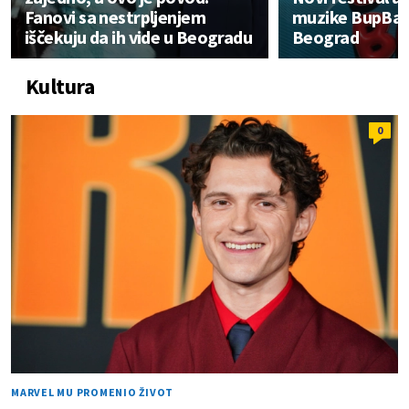
Fanovi sa nestrpljenjem
muzike BupBap 
iščekuju da ih vide u Beogradu
Beograd
Kultura
0
MARVEL MU PROMENIO ŽIVOT