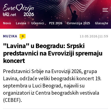
Novo
Lavina
Učesnici
PZE 2026
Evrovizija 2025
Glasajte
MUZIKA
13.05.2026.
11:59
0
"Lavina" u Beogradu: Srpski
predstavnici na Evroviziji spremaju
koncert
Predstavnici Srbije na Evroviziji 2026, grupa
Lavina, održaće veliki beogradski koncert 19.
septembra u Luci Beograd, najavili su
organizatori iz Centra beogradskih vestivala
(CEBEF).