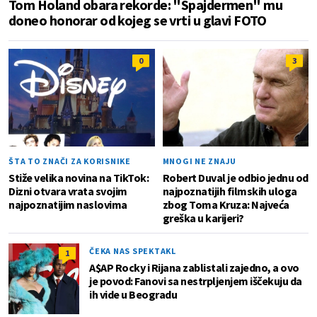
Tom Holand obara rekorde: "Spajdermen" mu
doneo honorar od kojeg se vrti u glavi FOTO
0
3
ŠTA TO ZNAČI ZA KORISNIKE
MNOGI NE ZNAJU
Stiže velika novina na TikTok:
Robert Duval je odbio jednu od
Dizni otvara vrata svojim
najpoznatijih filmskih uloga
najpoznatijim naslovima
zbog Toma Kruza: Najveća
greška u karijeri?
ČEKA NAS SPEKTAKL
1
A$AP Rocky i Rijana zablistali zajedno, a ovo
je povod: Fanovi sa nestrpljenjem iščekuju da
ih vide u Beogradu