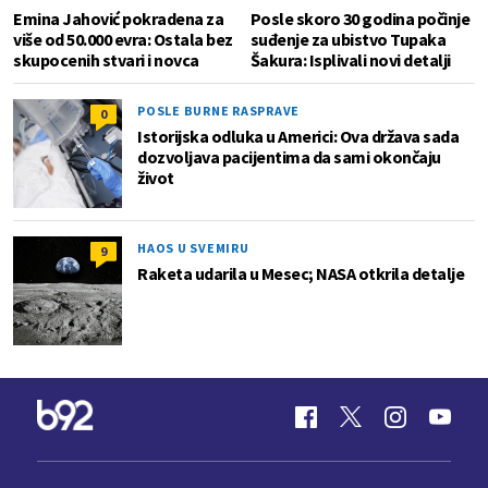
Emina Jahović pokradena za
Posle skoro 30 godina počinje
više od 50.000 evra: Ostala bez
suđenje za ubistvo Tupaka
skupocenih stvari i novca
Šakura: Isplivali novi detalji
POSLE BURNE RASPRAVE
0
Istorijska odluka u Americi: Ova država sada
dozvoljava pacijentima da sami okončaju
život
HAOS U SVEMIRU
9
Raketa udarila u Mesec; NASA otkrila detalje