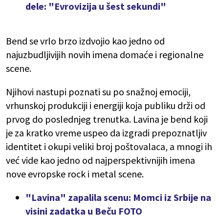
dele: "Evrovizija u šest sekundi"
Bend se vrlo brzo izdvojio kao jedno od
najuzbudljivijih novih imena domaće i regionalne
scene.
Njihovi nastupi poznati su po snažnoj emociji,
vrhunskoj produkciji i energiji koja publiku drži od
prvog do poslednjeg trenutka. Lavina je bend koji
je za kratko vreme uspeo da izgradi prepoznatljiv
identitet i okupi veliki broj poštovalaca, a mnogi ih
već vide kao jedno od najperspektivnijih imena
nove evropske rock i metal scene.
"Lavina" zapalila scenu: Momci iz Srbije na
visini zadatka u Beču FOTO