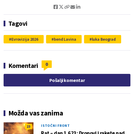
Tagovi
Evrovizija 2026
bend Lavina
luka Beograd
0
Komentari
Pošalji komentar
Možda vas zanima
ISTOČNI FRONT
23
Rat – dan 1.623: Dronovi i rakete nad