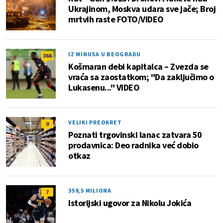
Ukrajinom, Moskva udara sve jače; Broj
mrtvih raste FOTO/VIDEO
IZ MINUSA U BEOGRADU
366
Košmaran debi kapitalca – Zvezda se
vraća sa zaostatkom; "Da zaključimo o
Lukasenu..." VIDEO
VELIKI PREOKRET
0
Poznati trgovinski lanac zatvara 50
prodavnica: Deo radnika već dobio
otkaz
359,5 MILIONA
7
Istorijski ugovor za Nikolu Jokića