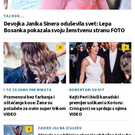
TAJ HOD...
Devojka Janika Sinera oduševila svet: Lepa
Bosanka pokazala svoju ženstvenu stranu FOTO
0
0
I TO ZA SAMO PAR MINUTA
KOMENTARI SU HIT
Pramenovi bez farbanja i
Kejti Peri i bivši kanadski
oštećenja kose: Žene su
premijer uslikani u Kotoru:
poludele za ovim super trikom
Crnogorci se sprdaju s njima
VIDEO
VIDEO
ZAVIDE JOJ NA IZGLEDU
4