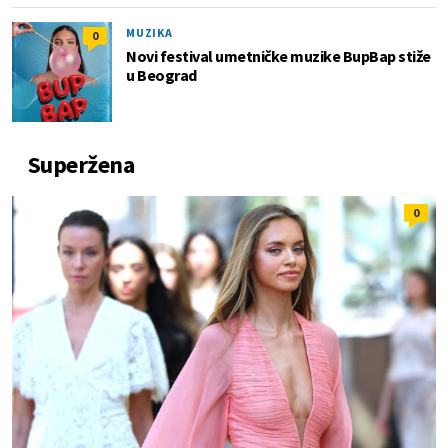
MUZIKA
0
Novi festival umetničke muzike BupBap stiže
u Beograd
Superžena
0