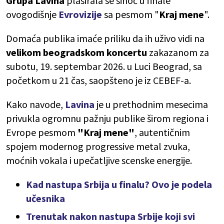
Grupa Lavina
plasirala se sinoć u finale
ovogodišnje
Evrovizije
sa pesmom "
Kraj mene
".
Domaća publika imaće priliku da ih uživo vidi na
velikom beogradskom koncertu
zakazanom za
subotu, 19. septembar 2026. u Luci Beograd, sa
početkom u 21 čas, saopšteno je iz CEBEF-a.
Kako navode,
Lavina
je u prethodnim mesecima
privukla ogromnu pažnju publike širom regiona i
Evrope pesmom
"Kraj mene"
, autentičnim
spojem modernog progressive metal zvuka,
moćnih vokala i upečatljive scenske energije.
Kad nastupa Srbija u finalu? Ovo je podela
učesnika
Trenutak nakon nastupa Srbije koji svi