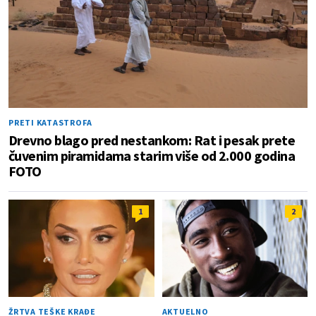
PRETI KATASTROFA
Drevno blago pred nestankom: Rat i pesak prete
čuvenim piramidama starim više od 2.000 godina
FOTO
1
2
ŽRTVA TEŠKE KRAĐE
AKTUELNO