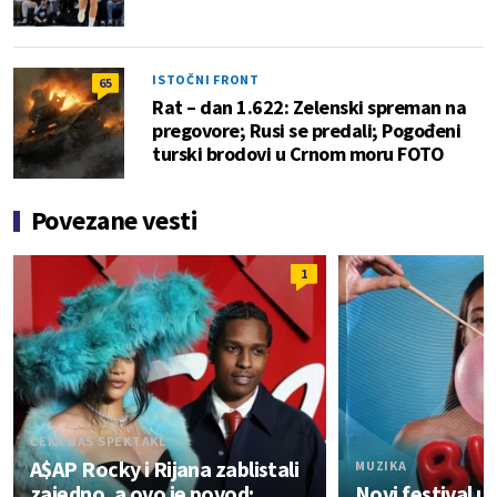
ISTOČNI FRONT
65
Rat – dan 1.622: Zelenski spreman na
pregovore; Rusi se predali; Pogođeni
turski brodovi u Crnom moru FOTO
Povezane vesti
1
ČEKA NAS SPEKTAKL
A$AP Rocky i Rijana zablistali
MUZIKA
zajedno, a ovo je povod:
Novi festival 