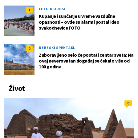
LETO U ODESI
1
Kupanje i sunčanje u vreme vazdušne
opasnosti – ovde su alarmi postali deo
svakodnevice FOTO
NEBESKI SPEKTAKL
0
Zaboravljeno selo će postati centar sveta: Na
ovaj neverovatan događaj se čekalo više od
100 godina
Život
0