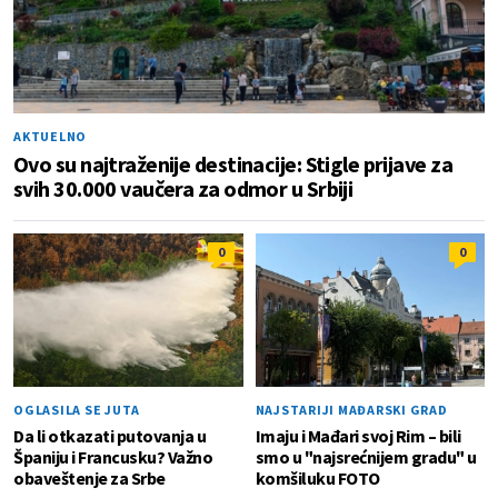
AKTUELNO
Ovo su najtraženije destinacije: Stigle prijave za
svih 30.000 vaučera za odmor u Srbiji
0
0
OGLASILA SE JUTA
NAJSTARIJI MAĐARSKI GRAD
Da li otkazati putovanja u
Imaju i Mađari svoj Rim – bili
Španiju i Francusku? Važno
smo u "najsrećnijem gradu" u
obaveštenje za Srbe
komšiluku FOTO