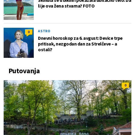
Skinula se u bikini i pokazala ubitačno telo: Da
li je ova žena stvarna? FOTO
ASTRO
0
Dnevni horoskop za 6. avgust: Device trpe
pritisak, nezgodan dan za Strelčeve – a
ostali?
Putovanja
0