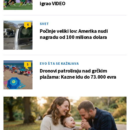
igrao VIDEO
SVET
4
Počinje veliki lov: Amerika nudi
nagradu od 100 miliona dolara
EVO ŠTA SE KAŽNJAVA
5
Dronovi patroliraju nad grčkim
plažama: Kazne idu do 73.000 evra