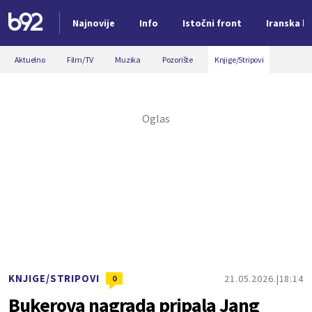
Najnovije
Info
Istočni front
Iranska kr
Nova vest
Aktuelno
Film/TV
Muzika
Pozorište
Knjige/Stripovi
KNJIGE/STRIPOVI
21.05.2026.
18:14
0
Bukerova nagrada pripala Jang