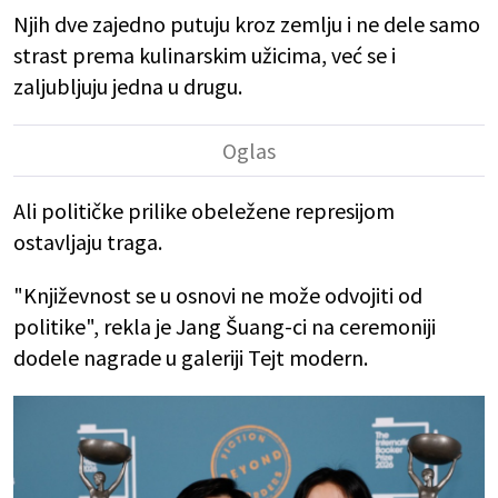
Njih dve zajedno putuju kroz zemlju i ne dele samo
strast prema kulinarskim užicima, već se i
zaljubljuju jedna u drugu.
Ali političke prilike obeležene represijom
ostavljaju traga.
"Književnost se u osnovi ne može odvojiti od
politike", rekla je Jang Šuang-ci na ceremoniji
dodele nagrade u galeriji Tejt modern.