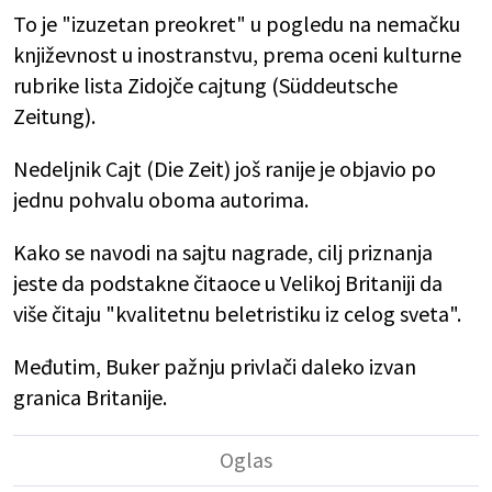
To je "izuzetan preokret" u pogledu na nemačku
književnost u inostranstvu, prema oceni kulturne
rubrike lista Zidojče cajtung (Süddeutsche
Zeitung).
Nedeljnik Cajt (Die Zeit) još ranije je objavio po
jednu pohvalu oboma autorima.
Kako se navodi na sajtu nagrade, cilj priznanja
jeste da podstakne čitaoce u Velikoj Britaniji da
više čitaju "kvalitetnu beletristiku iz celog sveta".
Međutim, Buker pažnju privlači daleko izvan
granica Britanije.