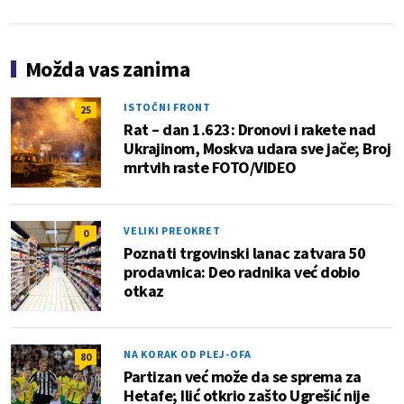
Možda vas zanima
ISTOČNI FRONT
25
Rat – dan 1.623: Dronovi i rakete nad
Ukrajinom, Moskva udara sve jače; Broj
mrtvih raste FOTO/VIDEO
VELIKI PREOKRET
0
Poznati trgovinski lanac zatvara 50
prodavnica: Deo radnika već dobio
otkaz
NA KORAK OD PLEJ-OFA
80
Partizan već može da se sprema za
Hetafe; Ilić otkrio zašto Ugrešić nije