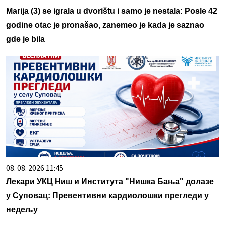
Marija (3) se igrala u dvorištu i samo je nestala: Posle 42
godine otac je pronašao, zanemeo je kada je saznao
gde je bila
08. 08. 2026 11:45
Лекари УКЦ Ниш и Института "Нишка Бања" долазе
у Суповац: Превентивни кардиолошки прегледи у
недељу