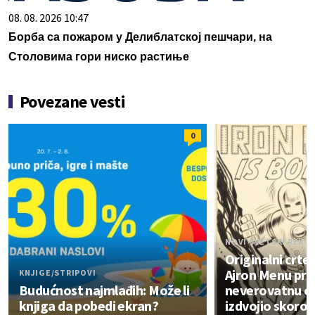
08. 08. 2026 10:47
Борба са пожаром у Делиблатској пешчари, на
Столовима гори ниско растиње
Povezane vesti
0
NOVI SVETSKI REKO
Originalni crte
Ajron Menu pro
KNJIGE/STRIPOVI
Budućnost najmlađih: Može li
neverovatnu ci
knjiga da pobedi ekran?
izdvojio skoro č