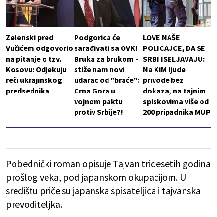
Zelenski pred
Podgorica će
LOVE NAŠE
Vučićem odgovorio
sarađivati sa OVK!
POLICAJCE, DA SE
na pitanje o tzv.
Bruka za brukom -
SRBI ISELJAVAJU:
Kosovu: Odjekuju
stiže nam novi
Na KiM ljude
reči ukrajinskog
udarac od "braće":
privode bez
predsednika
Crna Gora u
dokaza, na tajnim
vojnom paktu
spiskovima više od
protiv Srbije?!
200 pripadnika MUP
Pobednički roman opisuje Tajvan tridesetih godina
prošlog veka, pod japanskom okupacijom. U
središtu priče su japanska spisateljica i tajvanska
prevoditeljka.