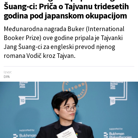
Šuang-ci: Priča o Tajvanu tridesetih
godina pod japanskom okupacijom
Međunarodna nagrada Buker (International
Booker Prize) ove godine pripala je Tajvanki
Jang Šuang-ci za engleski prevod njenog
romana Vodič kroz Tajvan.
Izvor:
DPA