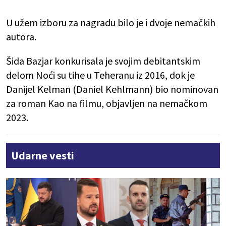
U užem izboru za nagradu bilo je i dvoje nemačkih
autora.
Šida Bazjar konkurisala je svojim debitantskim
delom Noći su tihe u Teheranu iz 2016, dok je
Danijel Kelman (Daniel Kehlmann) bio nominovan
za roman Kao na filmu, objavljen na nemačkom
2023.
Udarne vesti