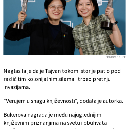
EPA/DAVID CLIFF
Naglasila je da je Tajvan tokom istorije patio pod
različitim kolonijalnim silama i trpeo pretnju
invazijama.
"Verujem u snagu književnosti", dodala je autorka.
Bukerova nagrada je među najuglednijim
književnim priznanjima na svetu i obuhvata