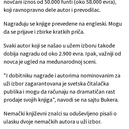
novčani iznos od 50.000 funti (oko 58.000 evra),
koji ravnopravno dele autor i prevodilac.
Nagrađuju se knjige prevedene na engleski. Mogu
da se prijave i zbirke kratkih priča.
Svaki autor koji se našao u užem izboru takođe
dobija nagradu od oko 2.900 evra. Ipak, važniji od
novca je ugled na međunarodnoj sceni.
"I dobitniku nagrade i autorima nominovanim za
uži izbor zagarantovana je svetska čitalačka
publika i mogu da računaju na dramatičan rast
prodaje svojih knjiga", navodi se na sajtu Bukera.
Nemački književni znalci su oduševljeno pisali o
ulasku dvoje nemačkih autora u uži izbor.