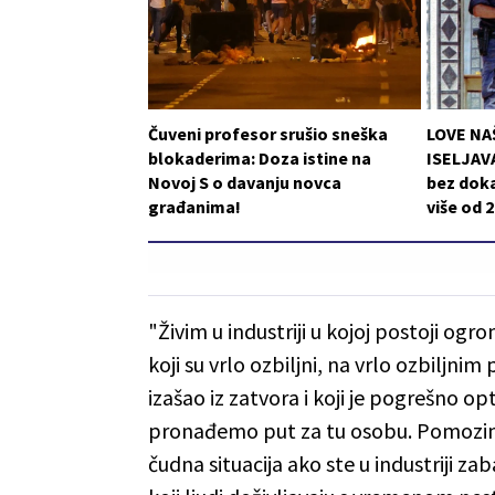
Čuveni profesor srušio sneška
LOVE NA
blokaderima: Doza istine na
ISELJAVA
Novoj S o davanju novca
bez doka
građanima!
više od 
"Živim u industriji u kojoj postoji og
koji su vrlo ozbiljni, na vrlo ozbiljnim 
izašao iz zatvora i koji je pogrešno 
pronađemo put za tu osobu. Pomozimo j
čudna situacija ako ste u industriji z