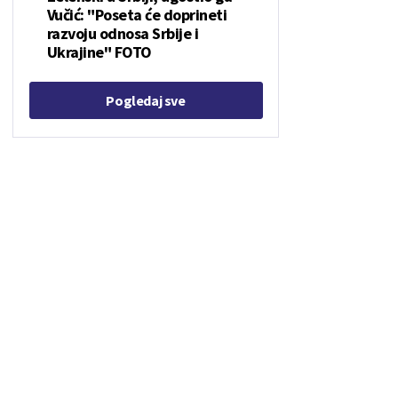
Vučić: "Poseta će doprineti
razvoju odnosa Srbije i
Ukrajine" FOTO
Pogledaj sve