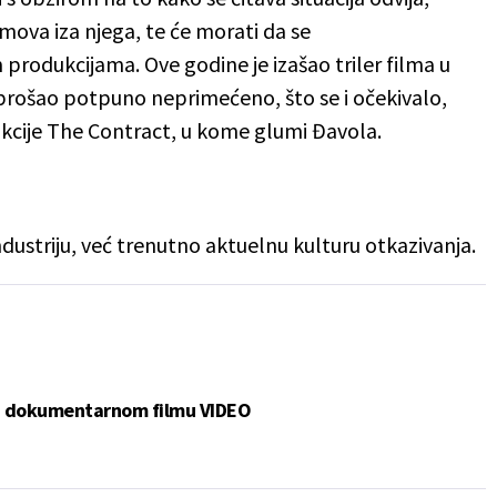
mova iza njega, te će morati da se
produkcijama. Ove godine je izašao triler filma u
e prošao potpuno neprimećeno, što se i očekivalo,
dukcije The Contract, u kome glumi Đavola.
ndustriju, već trenutno aktuelnu kulturu otkazivanja.
 u dokumentarnom filmu VIDEO