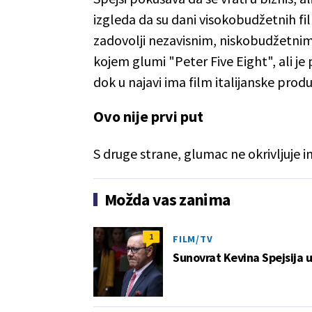
izgleda da su dani visokobudžetnih fil
zadovolji nezavisnim, niskobudžetnim 
kojem glumi "Peter Five Eight", ali j
dok u najavi ima film italijanske pro
Ovo nije prvi put
S druge strane, glumac ne okrivljuje i
Možda vas zanima
1
FILM/TV
Sunovrat Kevina Spejsija