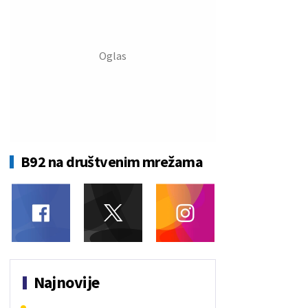
B92 na društvenim mrežama
Najnovije