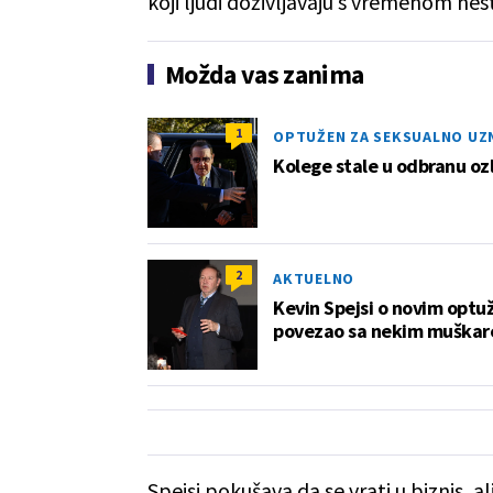
koji ljudi doživljavaju s vremenom nest
Možda vas zanima
1
OPTUŽEN ZA SEKSUALNO UZ
Kolege stale u odbranu oz
2
AKTUELNO
Kevin Spejsi o novim optu
povezao sa nekim muškar
Spejsi pokušava da se vrati u biznis, al