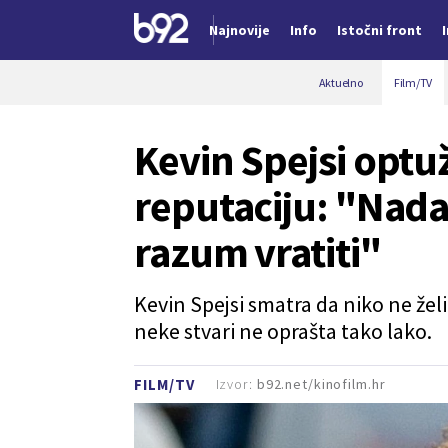
Najnovije
Info
Istočni front
Nova vest
Aktuelno
Film/TV
Kevin Spejsi optu
reputaciju: "Nada
razum vratiti"
Kevin Spejsi smatra da niko ne žel
neke stvari ne oprašta tako lako.
Izvor:
b92.net/kinofilm.hr
FILM/TV