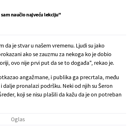
sam naučio najveću lekciju"
lim da je stvar u našem vremenu. Ljudi su jako
 prokazani ako se zauzmu za nekoga ko je dobio
iji, ovo nije prvi put da se to događa", rekao je.
 otkazao angažmane, i publika ga precrtala, među
 dalje pronalazi podršku. Neki od njih su Šeron
Šreder, koji se nisu plašili da kažu da je on potreban