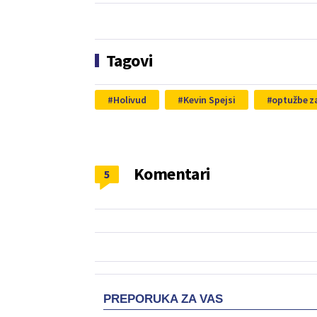
Tagovi
Holivud
Kevin Spejsi
optužbe z
Komentari
5
PREPORUKA ZA VAS