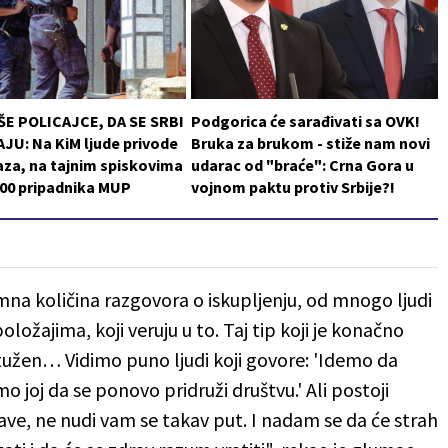
ŠE POLICAJCE, DA SE SRBI
Podgorica će sarađivati sa OVK!
JU: Na KiM ljude privode
Bruka za brukom - stiže nam novi
za, na tajnim spiskovima
udarac od "braće": Crna Gora u
200 pripadnika MUP
vojnom paktu protiv Srbije?!
romna količina razgovora o iskupljenju, od mnogo ljudi
položajima, koji veruju u to. Taj tip koji je konačno
optužen… Vidimo puno ljudi koji govore: 'Idemo da
oj da se ponovo pridruži društvu.' Ali postoji
abave, ne nudi vam se takav put. I nadam se da će strah