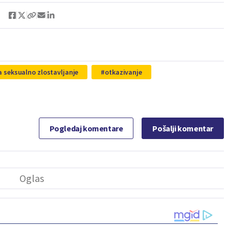
a seksualno zlostavljanje
otkazivanje
Pogledaj komentare
Pošalji komentar