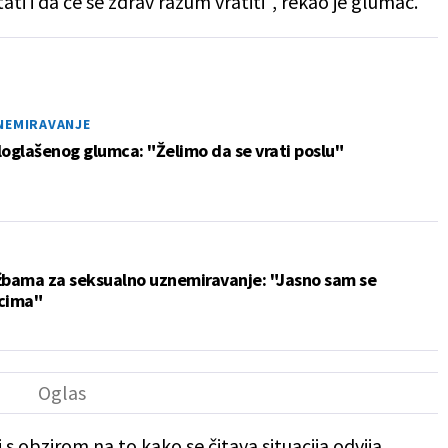
ati i da će se zdrav razum vratiti", rekao je glumac.
NEMIRAVANJE
loglašenog glumca: "Želimo da se vrati poslu"
žbama za seksualno uznemiravanje: "Jasno sam se
cima"
i s obzirom na to kako se čitava situacija odvija,