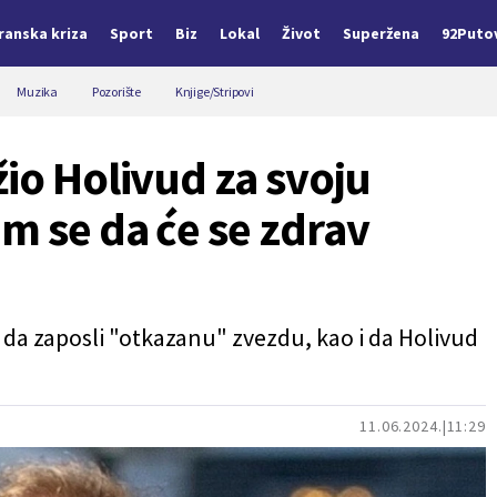
Iranska kriza
Sport
Biz
Lokal
Život
Superžena
92Puto
Muzika
Pozorište
Knjige/Stripovi
žio Holivud za svoju
m se da će se zdrav
i da zaposli "otkazanu" zvezdu, kao i da Holivud
11.06.2024.
11:29