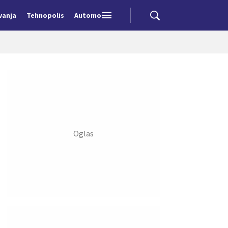
vanja
Tehnopolis
Automobili