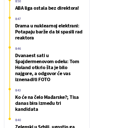
8:50
ABA liga ostala bez direktora!
8:47
Drama u nuklearnoj elektrani:
Potapaju barže da bi spasili rad
reaktora
8:46
Dvanaest sati u
Spajdermenovom odelu: Tom
Holand otkrio šta je bilo
najgore, a odgovor će vas
iznenaditi FOTO
8:43
Ko će na čelo Mađarske?; Tisa
danas bira između tri
kandidata
8:40
Zelenski u Srbiji, ugostio ga