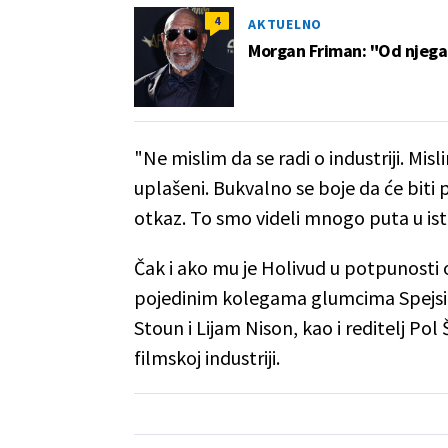
4
AKTUELNO
Morgan Friman: "Od njega 
"Ne mislim da se radi o industriji. Mis
uplašeni. Bukvalno se boje da će biti
otkaz. To smo videli mnogo puta u istor
Čak i ako mu je Holivud u potpunosti
pojedinim kolegama glumcima Spejsi i
Stoun i Lijam Nison, kao i reditelj Pol 
filmskoj industriji.