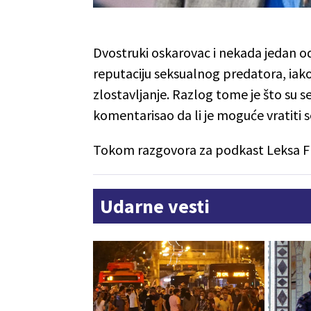
Dvostruki oskarovac i nekada jedan o
reputaciju seksualnog predatora, iak
zlostavljanje. Razlog tome je što su s
komentarisao da li je moguće vratiti 
Tokom razgovora za podkast Leksa Fri
Udarne vesti