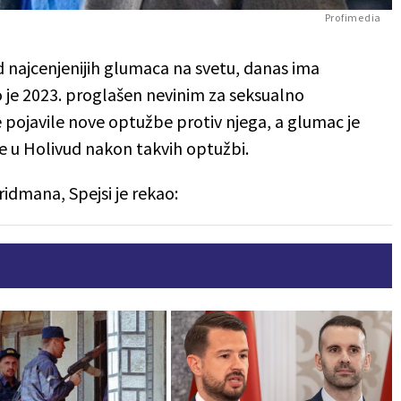
Profimedia
d najcenjenijih glumaca na svetu, danas ima
o je 2023. proglašen nevinim za seksualno
e pojavile nove optužbe protiv njega, a glumac je
se u Holivud nakon takvih optužbi.
dmana, Spejsi je rekao: