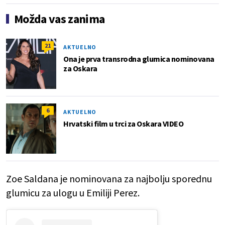
Možda vas zanima
21
AKTUELNO
Ona je prva transrodna glumica nominovana
za Oskara
6
AKTUELNO
Hrvatski film u trci za Oskara VIDEO
Zoe Saldana je nominovana za najbolju sporednu
glumicu za ulogu u Emiliji Perez.