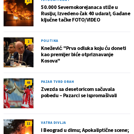
17
50.000 Severnokorejanaca stiže u
Rusiju; Izvedeno čak 40 udara!; Gađane
ključne tačke FOTO/VIDEO
POLITIKA
2
Knežević: "Prva odluka koju ću doneti
kao premijer biće otpriznavanje
Kosova"
PAZAR TVRD ORAH
48
Zvezda sa desetoricom sačuvala
pobedu – Pazarci se ispromašivali
VATRA DIVLJA
11
I Beograd u dimu; Apokaliptične scene;