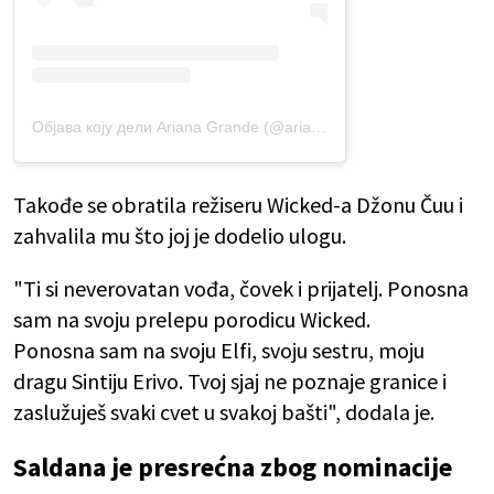
Објава коју дели Ariana Grande (@arianagrande)
Takođe se obratila režiseru Wicked-a Džonu Čuu i
zahvalila mu što joj je dodelio ulogu.
"Ti si neverovatan vođa, čovek i prijatelj. Ponosna
sam na svoju prelepu porodicu Wicked.
Ponosna sam na svoju Elfi, svoju sestru, moju
dragu Sintiju Erivo. Tvoj sjaj ne poznaje granice i
zaslužuješ svaki cvet u svakoj bašti", dodala je.
Saldana je presrećna zbog nominacije