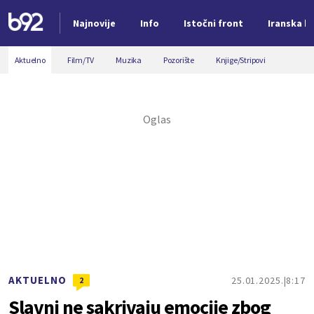
Najnovije
Info
Istočni front
Iranska kr
Nova vest
Aktuelno
Film/TV
Muzika
Pozorište
Knjige/Stripovi
AKTUELNO
25.01.2025.
8:17
2
Slavni ne sakrivaju emocije zbog