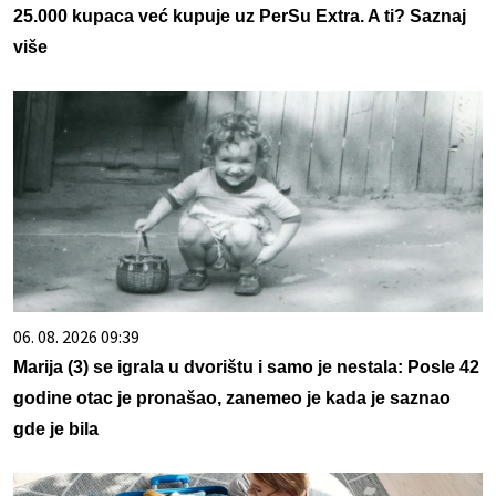
25.000 kupaca već kupuje uz PerSu Extra. A ti? Saznaj
više
06. 08. 2026 09:39
Marija (3) se igrala u dvorištu i samo je nestala: Posle 42
godine otac je pronašao, zanemeo je kada je saznao
gde je bila