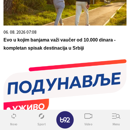
06. 08. 2026 07:08
Evo u kojim banjama važi vaučer od 10.000 dinara -
kompletan spisak destinacija u Srbiji
✕
09. 08. 2026 10:05
Novo
Sport
Video
Menu