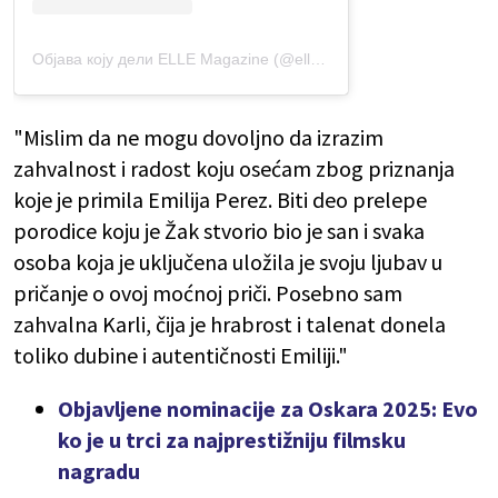
Објава коју дели ELLE Magazine (@elleusa)
"Mislim da ne mogu dovoljno da izrazim
zahvalnost i radost koju osećam zbog priznanja
koje je primila Emilija Perez. Biti deo prelepe
porodice koju je Žak stvorio bio je san i svaka
osoba koja je uključena uložila je svoju ljubav u
pričanje o ovoj moćnoj priči. Posebno sam
zahvalna Karli, čija je hrabrost i talenat donela
toliko dubine i autentičnosti Emiliji."
Objavljene nominacije za Oskara 2025: Evo
ko je u trci za najprestižniju filmsku
nagradu