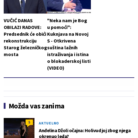
VUČIĆ DANAS
"Neka nam je Bog
OBILAZI RADOVE:
u pomoći":
Predsednik će obići
Kuknjava na Novoj
rekonstrukciju
S - Otkrivena
Starog železničkog
suština lažnih
mosta
istraživanja i istina
o blokaderskoj listi
(VIDEO)
Možda vas zanima
5
AKTUELNO
Anđelina Džoli očajna: Holivud joj zbog njega
okrenuo leđa?