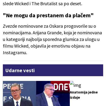
slede Wicked i The Brutalist sa po deset.
"Ne mogu da prestanem da plačem"
Zvezde nominovane za Oskara progovorile su o
nominacijama. Arijana Grande, koja je nominovana
u kategoriji najbolja sporedna glumica za ulogu u
filmu Wicked, objavila je emotivnu objavu na
Instagramu.
Udarne vesti
Anatomija jedne
izdaje