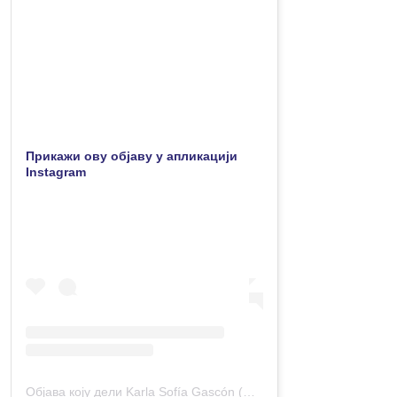
Прикажи ову објаву у апликацији
Instagram
Објава коју дели Karla Sofía Gascón (@karsiagascon)