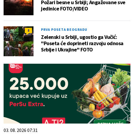
Požari besne u Srbiji; Angažovane sve
jedinice FOTO/VIDEO
PRVA POSETA BEOGRADU
8
Zelenski u Srbiji, ugostio ga Vučić:
"Poseta će doprineti razvoju odnosa
Srbije i Ukrajine" FOTO
03. 08. 2026 07:31