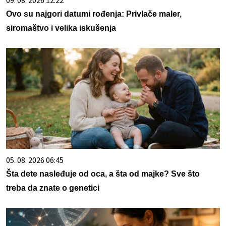
Ovo su najgori datumi rođenja: Privlače maler,
siromaštvo i velika iskušenja
05. 08. 2026 06:45
Šta dete nasleđuje od oca, a šta od majke? Sve što
treba da znate o genetici