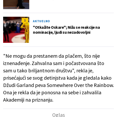
1
AKTUELNO
"Otkažite Oskare"; Nižu se reakcije na
nominacije, ljudi su nezadovoljni
"Ne mogu da prestanem da plačem, što nije
iznenađenje. Zahvalna sam i počastvovana što
sam u tako briljantnom društvu", rekla je,
prisećajući se svog detinjstva kada je gledala kako
Džudi Garland peva Somewhere Over the Rainbow.
Ona je rekla da je ponosna na sebe i zahvalila
Akademiji na priznanju.