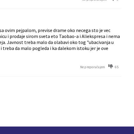
re sa ovim pejpalom, previse drame oko necega sto je vec
nicu i prodaje sirom sveta eto Taobao-a i Aliekspresa i nema
beja. Javnost treba malo da olabavi oko tog "ubacivanja u
e i treba da malo pogleda i ka dalekom istoku jer je ove
65
Ne preporučujem