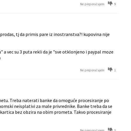
9
Ne preporučujem
 prodas, tj da primis pare iz inostranstva?! kupovina nije
u" a vec su 3 puta rekli da je "sve otklonjeno i paypal moze
m
1
Ne preporučujem
ernetu. Treba naterati banke da omoguće procesiranje po
nomski neisplativi za male privrednike. Banke treba da se
 kartica bez obzira na obim prometa. Takvo procesiranje
3
Ne preporučujem