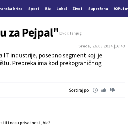
Iranska kriza
Sport
Biz
Lokal
Život
Superžena
92Puto
u za Pejpal"
Izvor:
Tanjug
Sreda, 26.03.2014.
16:43
a IT industrije, posebno segment koji je
ištu. Prepreka ima kod prekograničnog
Sortiraj po:
 stiti nasu privatnost, bia?