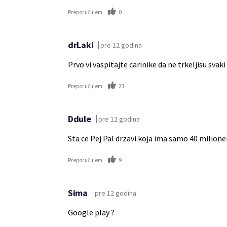
0
Preporučujem
drLaki
pre 12 godina
Prvo vi vaspitajte carinike da ne trkeljisu svak
23
Preporučujem
Ddule
pre 12 godina
Sta ce Pej Pal drzavi koja ima samo 40 milione
9
Preporučujem
Sima
pre 12 godina
Google play ?