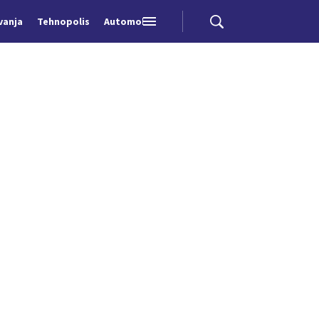
vanja
Tehnopolis
Automobili