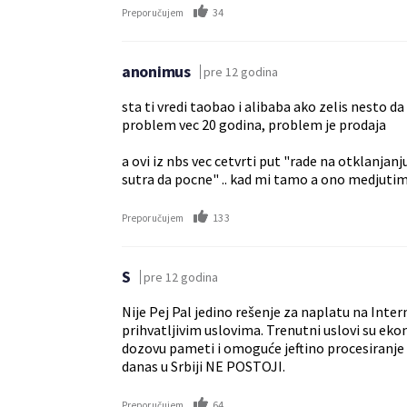
34
Preporučujem
anonimus
pre 12 godina
sta ti vredi taobao i alibaba ako zelis nesto da
problem vec 20 godina, problem je prodaja
a ovi iz nbs vec cetvrti put "rade na otklanjanj
sutra da pocne" .. kad mi tamo a ono medjuti
133
Preporučujem
S
pre 12 godina
Nije Pej Pal jedino rešenje za naplatu na Int
prihvatljivim uslovima. Trenutni uslovi su eko
dozovu pameti i omoguće jeftino procesiranje
danas u Srbiji NE POSTOJI.
64
Preporučujem