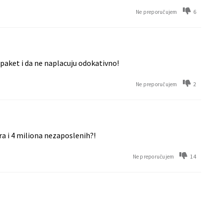
6
Ne preporučujem
i paket i da ne naplacuju odokativno!
2
Ne preporučujem
ra i 4 miliona nezaposlenih?!
14
Ne preporučujem