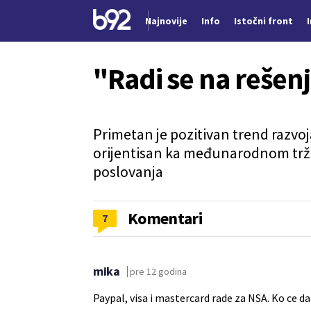
Najnovije
Info
Istočni front
Nova vest
"Radi se na rešenj
Primetan je pozitivan trend razvoj
orijentisan ka međunarodnom trž
poslovanja
Komentari
7
mika
pre 12 godina
Paypal, visa i mastercard rade za NSA. Ko ce da