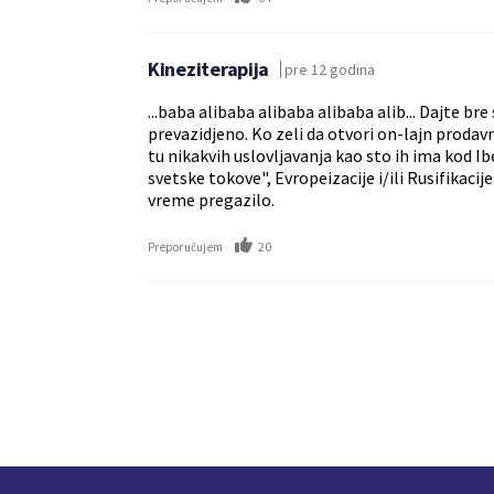
Kineziterapija
pre 12 godina
...baba alibaba alibaba alibaba alib... Dajte b
prevazidjeno. Ko zeli da otvori on-lajn prodav
tu nikakvih uslovljavanja kao sto ih ima kod I
svetske tokove", Evropeizacije i/ili Rusifikacij
vreme pregazilo.
20
Preporučujem