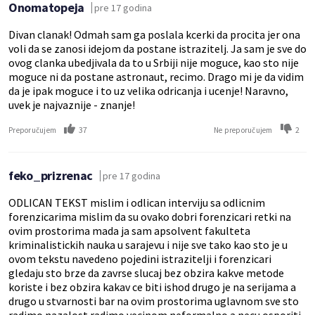
Onomatopeja
pre 17 godina
Divan clanak! Odmah sam ga poslala kcerki da procita jer ona
voli da se zanosi idejom da postane istrazitelj. Ja sam je sve do
ovog clanka ubedjivala da to u Srbiji nije moguce, kao sto nije
moguce ni da postane astronaut, recimo. Drago mi je da vidim
da je ipak moguce i to uz velika odricanja i ucenje! Naravno,
uvek je najvaznije - znanje!
37
2
Preporučujem
Ne preporučujem
feko_prizrenac
pre 17 godina
ODLICAN TEKST mislim i odlican interviju sa odlicnim
forenzicarima mislim da su ovako dobri forenzicari retki na
ovim prostorima mada ja sam apsolvent fakulteta
kriminalistickih nauka u sarajevu i nije sve tako kao sto je u
ovom tekstu navedeno pojedini istrazitelji i forenzicari
gledaju sto brze da zavrse slucaj bez obzira kakve metode
koriste i bez obzira kakav ce biti ishod drugo je na serijama a
drugo u stvarnosti bar na ovim prostorima uglavnom sve sto