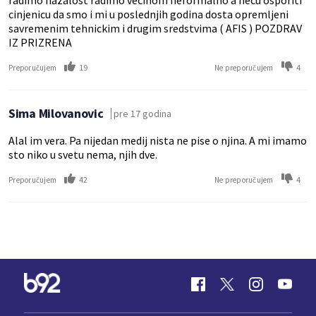
radimo nazalost radimo vecinom neformalno a necu osporiti
cinjenicu da smo i mi u poslednjih godina dosta opremljeni
savremenim tehnickim i drugim sredstvima ( AFIS ) POZDRAV
IZ PRIZRENA
19
4
Preporučujem
Ne preporučujem
Sima Milovanovic
pre 17 godina
Alal im vera. Pa nijedan medij nista ne pise o njina. A mi imamo
sto niko u svetu nema, njih dve.
42
4
Preporučujem
Ne preporučujem