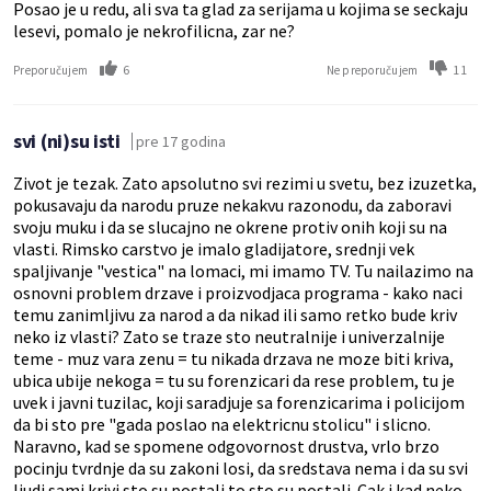
Posao je u redu, ali sva ta glad za serijama u kojima se seckaju
lesevi, pomalo je nekrofilicna, zar ne?
6
11
Preporučujem
Ne preporučujem
svi (ni)su isti
pre 17 godina
Zivot je tezak. Zato apsolutno svi rezimi u svetu, bez izuzetka,
pokusavaju da narodu pruze nekakvu razonodu, da zaboravi
svoju muku i da se slucajno ne okrene protiv onih koji su na
vlasti. Rimsko carstvo je imalo gladijatore, srednji vek
spaljivanje "vestica" na lomaci, mi imamo TV. Tu nailazimo na
osnovni problem drzave i proizvodjaca programa - kako naci
temu zanimljivu za narod a da nikad ili samo retko bude kriv
neko iz vlasti? Zato se traze sto neutralnije i univerzalnije
teme - muz vara zenu = tu nikada drzava ne moze biti kriva,
ubica ubije nekoga = tu su forenzicari da rese problem, tu je
uvek i javni tuzilac, koji saradjuje sa forenzicarima i policijom
da bi sto pre "gada poslao na elektricnu stolicu" i slicno.
Naravno, kad se spomene odgovornost drustva, vrlo brzo
pocinju tvrdnje da su zakoni losi, da sredstava nema i da su svi
ljudi sami krivi sto su postali to sto su postali. Cak i kad neko