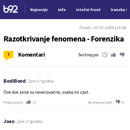
Najnovije
Info
Istočni front
Iranska kr
Nova vest
Petak, 03.07.2009.
14:46
Razotkrivanje fenomena - Forenzika
Komentari
7
Sortiraj po:
BodiBond
pre 17 godina
Ove dve zene su neverovatne, svaka im cast.
17
0
Preporučujem
Ne preporučujem
Joao
pre 17 godina