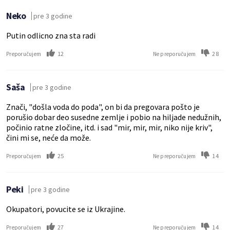
Neko
pre 3 godine
Putin odlicno zna sta radi
12
28
Preporučujem
Ne preporučujem
Saša
pre 3 godine
Znači, "došla voda do poda", on bi da pregovara pošto je
porušio dobar deo susedne zemlje i pobio na hiljade nedužnih,
počinio ratne zločine, itd. i sad "mir, mir, mir, niko nije kriv",
čini mi se, neće da može.
25
14
Preporučujem
Ne preporučujem
Peki
pre 3 godine
Okupatori, povucite se iz Ukrajine.
27
14
Preporučujem
Ne preporučujem