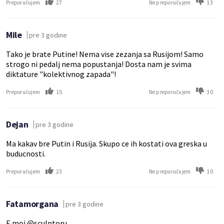
27
13
Preporučujem
Ne preporučujem
Mile
pre 3 godine
Tako je brate Putine! Nema vise zezanja sa Rusijom! Samo
strogo ni pedalj nema popustanja! Dosta nam je svima
diktature "kolektivnog zapada"!
15
30
Preporučujem
Ne preporučujem
Dejan
pre 3 godine
Ma kakav bre Putin i Rusija. Skupo ce ih kostati ova greska u
buducnosti.
23
10
Preporučujem
Ne preporučujem
Fatamorgana
pre 3 godine
E moj @sculptoru