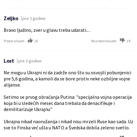
Zeljko
pre 3 godine
Bravo ljudino, zver u glavu treba udarati... .
16
18
Preporučujem
Ne preporučujem
Lost
pre 3 godine
Ne mogu u Ukrajni ni da zadrže ono što su osvojili pobunjenici
pre 5,6 godina, a kamoli da se bore protiv neke ozbiljne vojne
alijanse.
Setimo se prvog obraćanja Putina: "specijalna vojna operacija
koja bi u sledećih mesec dana trebala da denacifikuje i
demilitarizuje Ukrajnu"
Ukrajna nikad naoružanija i nikad nisu mrzeli Ruse kao sada. Uz
sve to Finska već ušla u NATO a Švedska dobila zeleno svetlo.