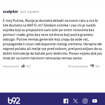
sculptor
pre 3 godine
E moj Putine, Rusija je dozivela debakl na ovom ratu a sta bi
tek dozivela sa NATO-m? Gledam snimke i zao mi je ruskih
vojnika koji su prepusteni sam sebi po onim rovovima bez
pomoci i nade, ginu bez veze od drona koji pusta granatu
odozgo. Putine nemas generale koji znaju da vode rat,
propaganda ti sluzi radi kupovine malog vremena. Ukrajina ide
napred polako ali melje sve pred sobom, pretpostavljam da su
dobili instrukcije da batale juris doktrinu. Povuci vojsku dok jos
imas jer sa ovom nacinom ratovanja nemas sanse.
422
501
Preporučujem
Ne preporučujem