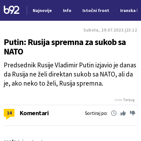
Najnovije
Info
Istočni front
Iranska kr
Nova vest
Subota, 29.07.2023.
23:12
Putin: Rusija spremna za sukob sa
NATO
Predsednik Rusije Vladimir Putin izjavio je danas
da Rusija ne želi direktan sukob sa NATO, ali da
je, ako neko to želi, Rusija spremna.
Izvor:
Tanjug
Komentari
14
Sortiraj po: