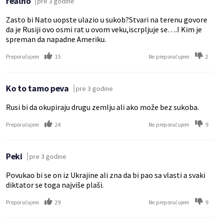
realno
pre 3 godine
Zasto bi Nato uopste ulazio u sukob?Stvari na terenu govore
da je Rusiji ovo osmi rat u ovom veku,iscrpljuje se….I Kim je
spreman da napadne Ameriku.
15
2
Preporučujem
Ne preporučujem
Ko to tamo peva
pre 3 godine
Rusi bi da okupiraju drugu zemlju ali ako može bez sukoba.
24
9
Preporučujem
Ne preporučujem
Peki
pre 3 godine
Povukao bi se on iz Ukrajine ali zna da bi pao sa vlasti a svaki
diktator se toga najviše plaši.
29
9
Preporučujem
Ne preporučujem